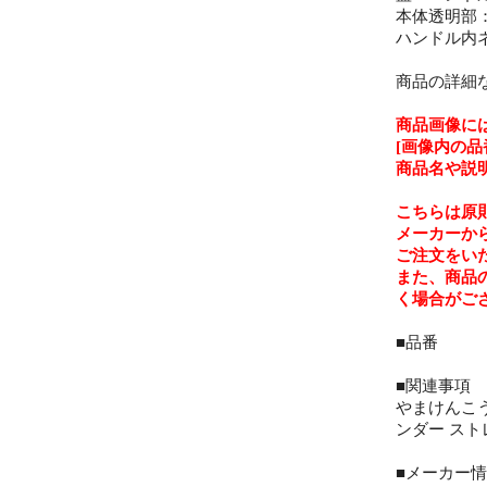
本体透明部
ハンドル内
商品の詳細
商品画像に
[画像内の
商品名や説
こちらは原
メーカーか
ご注文をい
また、商品
く場合がご
■品番
■関連事項
やまけんこう
ンダー スト
■メーカー