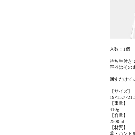
入数：1個
持ち手付き
容器はその
回すだけで
【サイズ】
19×15.7×21
【重量】
410g
【容量】
2500ml
【材質】
蓋・ハンド