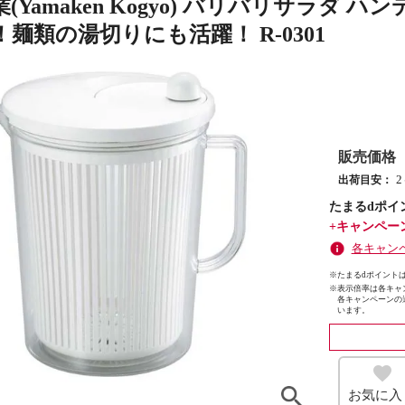
(Yamaken Kogyo) バリバリサラダ
麺類の湯切りにも活躍！ R-0301
販売価格
出荷目安：
たまるdポイ
+キャンペー
各キャン
※たまるdポイントは
※
表示倍率は各キャ
各キャンペーンの
います。
お気に入