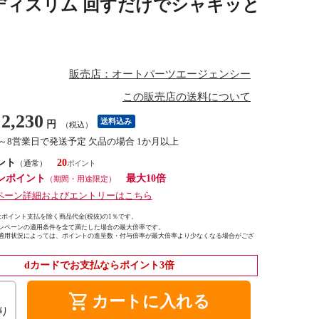
 ハンディスリム 回すだけでシャキッと
販売店：オートパーツエージェンシー
この販売店の送料について
2,230
送料込み
円
（税込）
2～8営業日で発送予定 欠品の場合 1か月以上
ント
20
（通常）
ンポイント
最大10倍
（期間・用途限定）
ペーン詳細およびエントリーはこちら
ポイント支払を除く商品代金(税抜)の1％です。
ンペーンの適用条件を全て満たした場合の最大倍率です。
適用状況によっては、ポイントの進呈数・付与倍率が最大倍率より少なくなる場合がござ
dカードでお支払ならポイント3倍
shopping_cart
カートに入れる
り