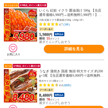
タイムセール
8/9時点_ポイント最大11倍
いくら 紅鮭 イクラ 醤油漬け 500g 【当店
通常価格6,980円→送料無料5,980円！】小
粒 北海道加工 いくら醤油漬け 冷凍海鮮 イ
小粒 紅鮭イクラ醤油漬け500g（250g×2P）
クラ醤油漬け 北海道 魚卵 魚介類 美味しい
4.7
(3件)
ご飯のお供 ごはんの友 お取り寄せグルメ
クーポンあり
贈り物 グルメ 海鮮
5,980
円
送料込み
55
港ダイニングしおそう
詳細を見る
セール
8/9時点_ポイント最大11倍
うなぎ 蒲焼き 国産 無頭 特大サイズ 約200
g×3尾 【当店通常価格9,000円⇒送料無料8,
480円！】ウナギ 鰻 プレゼント 贈り物 ギ
特大サイズ×3尾セット
フト
4.4
(88件)
クーポンあり
8,480
円
送料込み
78
港ダイニングしおそう