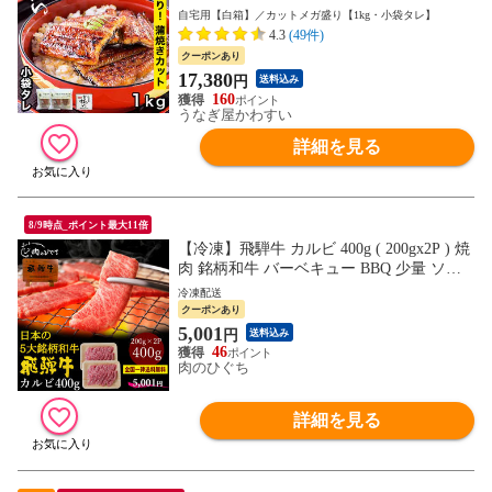
無料 ウナギ 蒲焼き 食品 ギフト 誕生日プ
自宅用【白箱】／カットメガ盛り【1kg・小袋タレ】
レゼント 母親 父親 お取り寄せ グルメ 海
4.3
(49件)
鮮 人気 おすすめ 大容量 食べ物【のし対応
クーポンあり
可】
17,380
円
送料込み
160
うなぎ屋かわすい
詳細を見る
8/9時点_ポイント最大11倍
【冷凍】飛騨牛 カルビ 400g ( 200gx2P ) 焼
肉 銘柄和牛 バーベキュー BBQ 少量 ソロ
キャンプ 送料無料 hrp
冷凍配送
クーポンあり
5,001
円
送料込み
46
肉のひぐち
詳細を見る