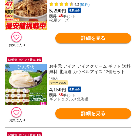
たりたっぷり135g 冷凍食品 当店のイチオ
4.3
(61件)
シ 松屋牛丼 非常食
5,290
円
送料込み
48
松屋フーズ
詳細を見る
8/9時点_ポイント最大11倍
お中元 アイス アイスクリーム ギフト 送料
無料 北海道 カウベルアイス 12個セット /
御中元 夏ギフト 敬老の日 2026 スイーツ
12個入
カップアイス 北海道産 アイスクリーム チ
クーポンあり
ョコレート バニラ お菓子 セット 牛乳アイ
4,150
円
送料込み
ス 内祝い チョコ ミルク 長沼 道産 バラエ
38
ティセット 26keiro
ギフト＆グルメ北海道
詳細を見る
8/9時点_ポイント最大11倍