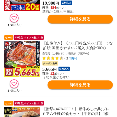
残暑見舞い 夏ギフト
19,900
円
送料込み
184
越前かに職人 甲羅組
詳細を見る
セール
8/9時点_ポイント最大11倍
【山椒付き】《7395円相当が5665円》 うな
ぎ 鰻 国産 かわすい 2尾入り(合計300g) 大
サイズ 送料無料 ウナギ 蒲焼き 食品 ギフ
自宅用【山椒付き】／蒲焼き【2尾300g】
ト 誕生日プレゼント 母親 父親 お取り寄せ
4.3
(49件)
グルメ 海鮮 人気 おすすめ 内祝 食べ物＜
クーポンあり
のし対応可＞
5,665
円
送料込み
52
うなぎ屋かわすい
詳細を見る
セール
8/9時点_ポイント最大11倍
【衝撃の47%OFF！】 新牛めしの具(プレ
ミアム仕様)20食セット【牛丼の具】 1個当