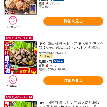
揚げ物 時短 送料無料 前田家
49
前田家
詳細を見る
8/9時点_ポイント最大11倍
国産 種鶏 もも レア 炭火焼き 200g×5
【PR】
個【柚子胡椒のおまけつき♪】とり 鶏肉 炭
火焼き つまみ おつまみ 晩酌 専門店 居酒
炭火焼き鶏もも肉200g × 5P
屋 九州 丼
クーポンあり
6,998
円
送料込み
64
越前かに職人 甲羅組
詳細を見る
8/9時点_ポイント最大11倍
国産 種鶏 もも レア 炭火焼き 200g
【PR】
とり 鶏肉 炭火焼き つまみ おつまみ 晩酌