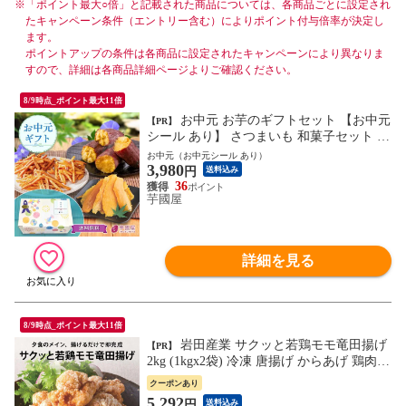
※
「ポイント最大○倍」と記載された商品については、各商品ごとに設定され
たキャンペーン条件（エントリー含む）によりポイント付与倍率が決定し
ます。
ポイントアップの条件は各商品に設定されたキャンペーンにより異なりま
すので、詳細は各商品詳細ページよりご確認ください。
8/9時点_ポイント最大11倍
お中元 お芋のギフトセット 【お中元
【PR】
シール あり】 さつまいも 和菓子セット い
もけんぴ 干し芋 干しいも 芋けんぴ さつま
お中元（お中元シール あり）
3,980
いもスイーツ ギフト プレゼント スイーツ
円
送料込み
絶品 高級 お取り寄せ お菓子 詰め合わせ
36
芋國屋
和菓子 詰合せ 和スイーツ 送料無料 夏ギフ
ト gift-k-ochugen-seal
詳細を見る
8/9時点_ポイント最大11倍
岩田産業 サクッと若鶏モモ竜田揚げ
【PR】
2kg (1kgx2袋) 冷凍 唐揚げ からあげ 鶏肉
もも肉 鶏もも 竜田揚げ 竜田揚 大容量 業
クーポンあり
務用 冷凍食品 お弁当 おかず お惣菜 惣菜
5,292
円
送料込み