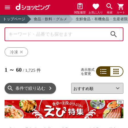
閲覧履歴
お気に入り
検索
カート
トップページ
食品・飲料・グルメ
生鮮食品・有機食品・生産者限
検索
冷凍
1
～
60
表示形式
/
1,725
件
を変更
リスト
グリッド
条件で絞り込む
PR