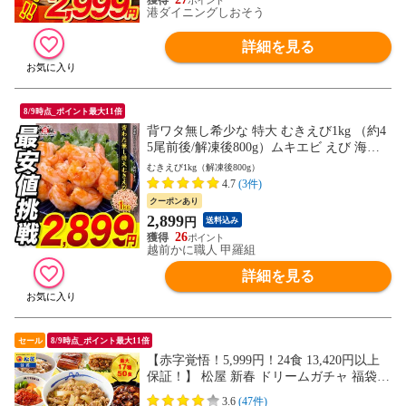
港ダイニングしおそう
詳細を見る
8/9時点_ポイント最大11倍
背ワタ無し希少な 特大 むきえび1kg （約4
5尾前後/解凍後800g）ムキエビ えび 海老
海鮮 アヒージョ パスタ 贈答品 ご自宅用
むきえび1kg（解凍後800g）
ギフト 冷凍エビ 簡単調理 御中元 お中元
4.7
(3件)
残暑見舞い 夏ギフト
クーポンあり
2,899
円
送料込み
26
越前かに職人 甲羅組
詳細を見る
セール
8/9時点_ポイント最大11倍
【赤字覚悟！5,999円！24食 13,420円以上
保証！】 松屋 新春 ドリームガチャ 福袋 2
026 最大27,420円相当が当たる！ 牛めし 牛
3.6
(47件)