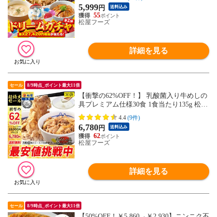
めしの具 牛肉 肉 セット まつや 牛丼 食品
5,999
円
送料込み
グルメ 冷凍 冷凍食品 送料無料 惣菜 非常
55
食 ご飯のお供
松屋フーズ
詳細を見る
セール
8/9時点_ポイント最大11倍
【衝撃の62%OFF！】 乳酸菌入り牛めしの
具プレミアム仕様30食 1食当たり135g 松屋
牛丼 非常食
4.4
(9件)
6,780
円
送料込み
62
松屋フーズ
詳細を見る
セール
8/9時点_ポイント最大11倍
【50%OFF！￥5,860→￥2,930】ニンニク不