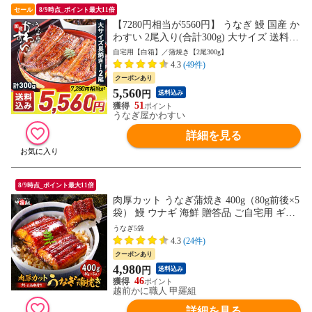
セール
8/9時点_ポイント最大11倍
【7280円相当が5560円】 うなぎ 鰻 国産 か
わすい 2尾入り(合計300g) 大サイズ 送料無
料 ウナギ 蒲焼き 食品 ギフト 誕生日プレ
自宅用【白箱】／蒲焼き【2尾300g】
ゼント 母親 父親 お取り寄せ グルメ 海鮮
4.3
(49件)
人気 おすすめ お中元 御中元 内祝 ＜のし
クーポンあり
対応可＞
5,560
円
送料込み
51
うなぎ屋かわすい
詳細を見る
8/9時点_ポイント最大11倍
肉厚カット うなぎ蒲焼き 400g（80g前後×5
袋） 鰻 ウナギ 海鮮 贈答品 ご自宅用 ギフ
ト 冷凍 送料無料 海鮮vs肉 御中元 お中元
うなぎ5袋
残暑見舞い 夏ギフト
4.3
(24件)
クーポンあり
4,980
円
送料込み
46
越前かに職人 甲羅組
詳細を見る