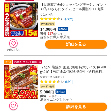
【8/10限定★dショッピングデー】ポイント
30倍<<さらにタイムセール開催中>>肉厚カ
ット うなぎ蒲焼き 1,200g（80g前後×15
うなぎ15袋
袋） 鰻 ウナギ 海鮮 贈答品 ご自宅用 ギフ
4.3
(24件)
ト 冷凍 送料無料 海鮮vs肉 御中元 お中元
クーポンあり
残暑見舞い 夏ギフト
14,900
円
送料込み
137
越前かに職人 甲羅組
詳細を見る
セール
8/9時点_ポイント最大11倍
うなぎ 蒲焼き 国産 無頭 特大サイズ 約200
g×2尾【当店通常価格6,480円⇒送料無料5,9
80円！】ウナギ 鰻 プレゼント 贈り物 ギフ
特大サイズ×2尾セット
ト
4.4
(88件)
クーポンあり
5,980
円
送料込み
55
港ダイニングしおそう
詳細を見る