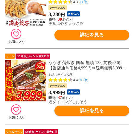
4.3
(11件)
クーポンあり
3,280
円
送料込み
30
美食点心ぎょうざ館
詳細を見る
セール
8/9時点_ポイント最大11倍
うなぎ 蒲焼き 国産 無頭 125g前後×2尾
【当店通常価格4,999円⇒送料無料3,999
円！】ウナギ 鰻 化粧箱 プレゼント 贈り物
お試しサイズ×2尾
ギフト
4.4
(88件)
クーポンあり
3,999
円
送料込み
37
港ダイニングしおそう
詳細を見る
タイムセール
8/9時点_ポイント最大11倍