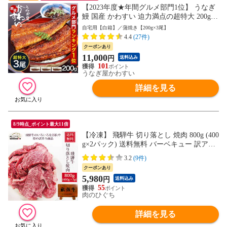
【2023年度★年間グルメ部門1位】 うなぎ
鰻 国産 かわすい 迫力満点の超特大 200g×3
尾 送料無料 ウナギ 蒲焼き 食品 ギフト 誕
自宅用【白箱】／蒲焼き【200g×3尾】
生日プレゼント 母親 父親 グルメ 海鮮 人
4.4
(27件)
気 お中元 内祝 食べ物【のし対応可】
クーポンあり
11,000
円
送料込み
101
うなぎ屋かわすい
詳細を見る
8/9時点_ポイント最大11倍
【冷凍】 飛騨牛 切り落とし 焼肉 800g (400
g×2パック) 送料無料 バーベキュー 訳アリ
訳あり わけあり 肉 おうち焼き肉 黒毛和牛
3.2
(9件)
お試し hrp
クーポンあり
5,980
円
送料込み
55
肉のひぐち
詳細を見る