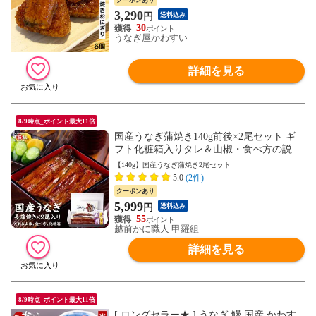
クーポンあり
のし対応可＞
3,290
円
送料込み
30
うなぎ屋かわすい
詳細を見る
8/9時点_ポイント最大11倍
国産うなぎ蒲焼き140g前後×2尾セット ギ
フト化粧箱入りタレ＆山椒・食べ方の説明
書同封 ウナギ 鰻 うなぎ ギフト 長浦焼き
【140g】国産うなぎ蒲焼き2尾セット
敬老の日 贈り物 海産物 冷凍 通販 御中元
5.0
(2件)
お中元 残暑見舞い 夏ギフト
クーポンあり
5,999
円
送料込み
55
越前かに職人 甲羅組
詳細を見る
8/9時点_ポイント最大11倍
[ ロングセラー★ ] うなぎ 鰻 国産 かわす