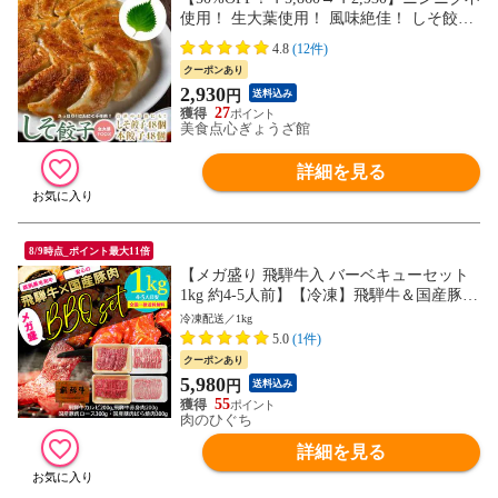
使用！ 生大葉使用！ 風味絶佳！ しそ餃子
48個 本餃子48個 合計96個セット
4.8
(12件)
クーポンあり
2,930
円
送料込み
27
美食点心ぎょうざ館
詳細を見る
8/9時点_ポイント最大11倍
【メガ盛り 飛騨牛入 バーベキューセット
1kg 約4-5人前】【冷凍】飛騨牛＆国産豚肉
焼き肉セット 送料無料 バーベキュー BBQ
冷凍配送／1kg
焼肉 焼き肉 和牛 国産 hrp
5.0
(1件)
クーポンあり
5,980
円
送料込み
55
肉のひぐち
詳細を見る