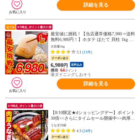
詳細を見る
セール
8/9時点_ポイント最大11倍
最安値に挑戦！【当店通常価格7,980⇒送料
無料6,980円！】ホタテ ほたて 貝柱 1kg 訳
あり（割れ 欠け サイズ不揃い） ほたて貝
大容量1kg
柱 ホタテ貝柱 帆立
3.1
(11件)
クーポンあり
6,980
円
送料込み
64
港ダイニングしおそう
詳細を見る
8/9時点_ポイント最大11倍
【8/10限定★dショッピングデー】ポイント
30倍<<さらにタイムセール開催中>>肉厚カ
ット うなぎ蒲焼き 1,600g（80g前後×20
うなぎ20袋
袋）鰻 ウナギ 海鮮 贈答品 ご自宅用 ギフ
4.3
(24件)
ト 冷凍 送料無料 海鮮vs肉 御中元 お中元
クーポンあり