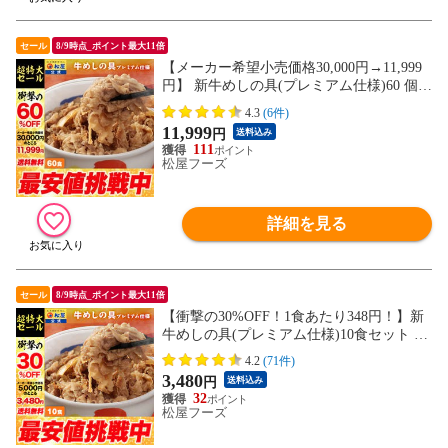
セール
8/9時点_ポイント最大11倍
【メーカー希望小売価格30,000円→11,999
円】 新牛めしの具(プレミアム仕様)60 個セ
ット 松屋牛丼 非常食
4.3
(6件)
11,999
円
送料込み
111
松屋フーズ
詳細を見る
セール
8/9時点_ポイント最大11倍
【衝撃の30%OFF！1食あたり348円！】新
牛めしの具(プレミアム仕様)10食セット 牛
丼の具 1個当たりたっぷり135g 冷凍食品
4.2
(71件)
松屋牛丼 非常食
3,480
円
送料込み
32
松屋フーズ