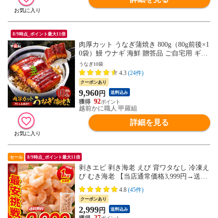
8/9時点_ポイント最大11倍
肉厚カット うなぎ蒲焼き 800g（80g前後×1
0袋）鰻 ウナギ 海鮮 贈答品 ご自宅用 ギフ
ト 冷凍 送料無料 海鮮vs肉 御中元 お中元
うなぎ10袋
残暑見舞い 夏ギフト
4.3
(24件)
クーポンあり
9,960
円
送料込み
92
越前かに職人 甲羅組
詳細を見る
セール
8/9時点_ポイント最大11倍
剥きエビ 剥き海老 えび 背ワタなし 冷凍え
び むき海老 【当店通常価格3,999円→送料
無料2,999円！】バナメイ 剥き身 1kg （解
4.8
(45件)
凍後800g）大粒サイズ 海鮮 冷凍 海老 1キ
クーポンあり
ロ 大量 贈答 送料無料
2,999
円
送料込み
27