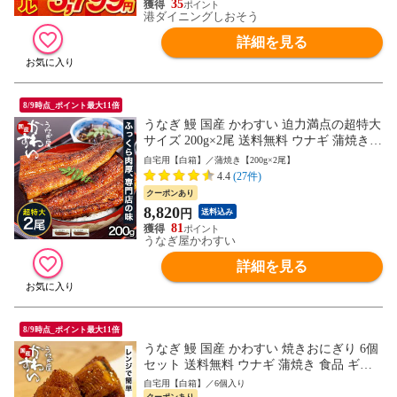
35
港ダイニングしおそう
詳細を見る
8/9時点_ポイント最大11倍
うなぎ 鰻 国産 かわすい 迫力満点の超特大
サイズ 200g×2尾 送料無料 ウナギ 蒲焼き
食品 ギフト 誕生日プレゼント 母親 父親
自宅用【白箱】／蒲焼き【200g×2尾】
お取り寄せ グルメ 海鮮 人気 おすすめ 内
4.4
(27件)
祝 食べ物【のし対応可】
クーポンあり
8,820
円
送料込み
81
うなぎ屋かわすい
詳細を見る
8/9時点_ポイント最大11倍
うなぎ 鰻 国産 かわすい 焼きおにぎり 6個
セット 送料無料 ウナギ 蒲焼き 食品 ギフ
ト 誕生日プレゼント 母親 父親 お取り寄せ
自宅用【白箱】／6個入り
グルメ 海鮮 人気 おすすめ 内祝 食べ物＜