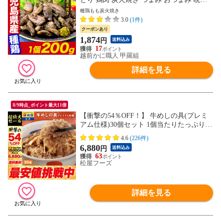
専門店 居酒屋 九州 丼
種鶏もも炭火焼き
3.0
(1件)
クーポンあり
1,874
円
送料込み
17
越前かに職人 甲羅組
詳細を見る
8/9時点_ポイント最大11倍
【衝撃の54％OFF！】 牛めしの具(プレミ
アム仕様)30個セット 1個当たりたっぷり13
5g 冷凍食品 松屋牛丼 当店のイチオシ 非常
4.6
(226件)
食
6,880
円
送料込み
63
松屋フーズ
詳細を見る