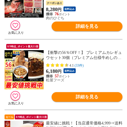
産豚 牛たん BBQ 詰め合わせ
クーポンあり
8,280
円
送料込み
76
肉のひぐち
詳細を見る
8/9時点_ポイント最大11倍
【衝撃の56％OFF！】 プレミアムカレギュ
ウセット30個（プレミアム仕様牛めしの具
×15 オリジナルカレー×15） 当店のイチオ
4.1
(33件)
シ 松屋牛丼 非常食
6,180
円
送料込み
57
松屋フーズ
詳細を見る
セール
8/9時点_ポイント最大11倍
最安値に挑戦！【当店通常価格4,999⇒送料