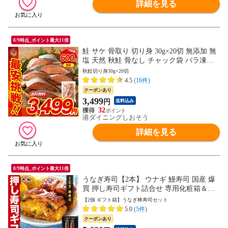
詳細を見る
8/9時点_ポイント最大11倍
鮭 サケ 骨取り 切り身 30g×20切 無添加 無
塩 天然 秋鮭 骨なし チャック袋 バラ凍結
冷凍 塩なし 魚切り身 骨抜き さけ ギフト
秋鮭切り身30g×20切
グルメ プレゼント
4.5
(16件)
クーポンあり
3,499
円
送料込み
32
港ダイニングしおそう
詳細を見る
8/9時点_ポイント最大11倍
うなぎ寿司【2本】 ウナギ 鰻寿司 国産 爆
買 押し寿司ギフト詰合せ 専用化粧箱＆食
べ方の説明書同封 ギフト プレゼント 御中
【2個 ギフト箱】うなぎ棒寿司セット
元 お中元 残暑見舞い 夏ギフト
5.0
(5件)
クーポンあり