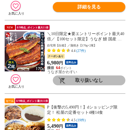
詳細を見る
NEW
8/9時点_ポイント最大11倍
＼10日限定★要エントリーポイント最大40
倍／【100セット限定】うなぎ 鰻 国産 か
わすい 肉厚たっぷり特大サイズ 170g×2尾
自宅用【白箱】／蒲焼き【170g×2尾】
送料無料 ウナギ 蒲焼き 食品 ギフト 誕生
4.4
(27件)
日プレゼント 母親 父親 お取り寄せ グルメ
クーポンあり
海鮮 人気 おすすめ 内祝 食べ物【のし対応
6,980
円
送料込み
可】
64
うなぎ屋かわすい
取り扱いなし
セール
8/9時点_ポイント最大11倍
P【衝撃の5,490円！】dショッピング限
定！ 松屋の定番セット4種14食
4.5
(19件)
5,490
円
送料込み