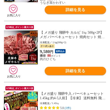
うなぎ屋かわすい
詳細を見る
8/9時点_ポイント最大11倍
【 メガ盛り 飛騨牛 カルビ 1㎏ 500g×2P】
メガ バーベキューセット 焼肉セット 焼肉
焼き肉 肉 バーベキュー 銘柄和牛 黒毛和牛
冷凍配送／１kg(500g×2)
BBQ 牛肉 d5 hrp
クーポンあり
9,580
円
送料込み
88
肉のひぐち
詳細を見る
8/9時点_ポイント最大11倍
【メガ盛り 飛騨牛入 バーベキューセット
1.45kg 約4-5人前】【冷凍】 送料無料 飛騨
牛＆国産豚肉＆ 牛タン ＆ウインナー 1.45
冷凍配送／1.45㎏
㎏ バーベキュー 焼き肉 焼肉 銘柄和牛 国
5.0
(1件)