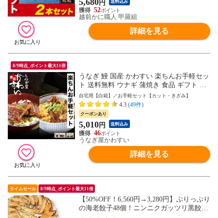
5,680
円
送料込み
52
越前かに職人 甲羅組
詳細を見る
8/9時点_ポイント最大11倍
うなぎ 鰻 国産 かわすい 楽ちんお手軽セッ
ト 送料無料 ウナギ 蒲焼き 食品 ギフト 誕
生日プレゼント 母親 父親 お取り寄せ グル
自宅用【白箱】／お手軽セット【カット・きざみ】
メ 海鮮 人気 おすすめ 内祝 食べ物 【のし
4.3
(49件)
対応可】
クーポンあり
5,010
円
送料込み
46
うなぎ屋かわすい
詳細を見る
タイムセール
8/9時点_ポイント最大11倍
【50%OFF！6,560円→3,280円】ぷりっぷり
の海老餃子48個！ニンニクガッツリ黒餃子
48個！ウマい餃子、大阪のぎょうざ館！