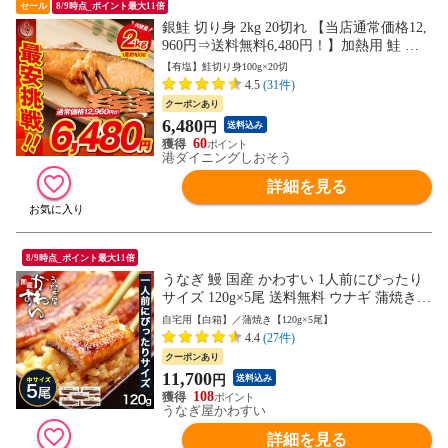
セール
8/9時点_ポイント最大11倍
銀鮭 切り身 2kg 20切れ 【当店通常価格12,
960円⇒送料無料6,480円！】加熱用 鮭 さ
け サケ 焼き鮭 焼き魚 魚 さかな 冷凍 家庭
【有塩】鮭切り身100g×20切
用 お弁当用 お弁当おかず おかず 惣菜 お
4.5
(31件)
惣菜 冷凍食品 冷凍総菜 プレゼント ギフト
クーポンあり
6,480
円
送料込み
60
港ダイニングしおそう
詳細を見る
8/9時点_ポイント最大11倍
うなぎ 鰻 国産 かわすい 1人前にぴったり
サイズ 120g×5尾 送料無料 ウナギ 蒲焼き
食品 ギフト 誕生日プレゼント 母親 父親
自宅用【白箱】／蒲焼き【120g×5尾】
お取り寄せ グルメ 海鮮 人気 おすすめ 内
4.4
(27件)
祝 食べ物【のし対応可】
クーポンあり
11,700
円
送料込み
108
うなぎ屋かわすい
詳細を見る