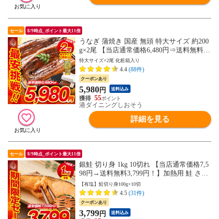
セール
8/9時点_ポイント最大11倍
うなぎ 蒲焼き 国産 無頭 特大サイズ 約200
g×2尾 【当店通常価格6,480円⇒送料無料5,
980円！】ウナギ 鰻 化粧箱 プレゼント 贈
特大サイズ×2尾 化粧箱入り
り物 ギフト
4.4
(88件)
クーポンあり
5,980
円
送料込み
55
港ダイニングしおそう
詳細を見る
セール
8/9時点_ポイント最大11倍
銀鮭 切り身 1kg 10切れ 【当店通常価格7,5
98円→送料無料3,799円！】加熱用 鮭 さけ
サケ 焼き鮭 焼き魚 魚 さかな 冷凍 家庭用
【有塩】鮭切り身100g×10切
お弁当用 お弁当おかず おかず 惣菜 お惣菜
4.5
(31件)
冷凍食品 冷凍総菜 プレゼント ギフト
クーポンあり
3,799
円
送料込み