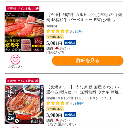
8/9時点_ポイント最大11倍
【冷凍】飛騨牛 カルビ 400g ( 200gx2P ) 焼
肉 銘柄和牛 バーベキュー BBQ 少量 ソロ
キャンプ 送料無料 hrp
冷凍配送
5.0
(1件)
クーポンあり
5,001
円
送料込み
46
肉のひぐち
詳細を見る
8/9時点_ポイント最大11倍
【長焼きミニ】 うなぎ 鰻 国産 かわすい
選べる2種Aセット 送料無料 ウナギ 蒲焼き
食品 ギフト 誕生日プレゼント 母親 父親
自宅用【白箱】／2種【Aセット〔長焼き・ミニ〕】
お取り寄せ グルメ 海鮮 人気 おすすめ 内
4.3
(49件)
祝 食べ物 5000円以内 【のし対応可】
クーポンあり
3,980
円
送料込み
36
うなぎ屋かわすい