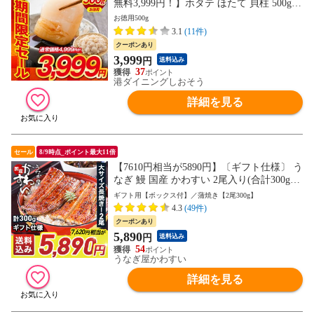
無料3,999円！】ホタテ ほたて 貝柱 500g
訳あり（割れ 欠け サイズ不揃い） ほたて
お徳用500g
貝柱 ホタテ貝柱 帆立
3.1
(11件)
クーポンあり
3,999
円
送料込み
37
港ダイニングしおそう
詳細を見る
セール
8/9時点_ポイント最大11倍
【7610円相当が5890円】〔ギフト仕様〕 う
なぎ 鰻 国産 かわすい 2尾入り(合計300g)
大サイズ 送料無料 ウナギ 蒲焼き 食品 ギ
ギフト用【ボックス付】／蒲焼き【2尾300g】
フト 誕生日 お取り寄せ グルメ 海鮮 土用
4.3
(49件)
丑 土用の丑の日 お中元 御中元 ＜のし対応
クーポンあり
可＞
5,890
円
送料込み
54
うなぎ屋かわすい
詳細を見る