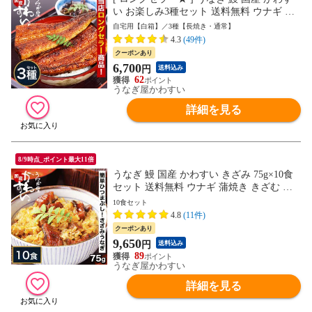
い お楽しみ3種セット 送料無料 ウナギ 蒲
焼き 食品 ギフト 誕生日プレゼント 母親
自宅用【白箱】／3種【長焼き・通常】
父親 お取り寄せ グルメ 海鮮 人気 おすす
4.3
(49件)
め 内祝 食べ物 お中元 御中元【のし対応
クーポンあり
可】
6,700
円
送料込み
62
うなぎ屋かわすい
詳細を見る
8/9時点_ポイント最大11倍
うなぎ 鰻 国産 かわすい きざみ 75g×10食
セット 送料無料 ウナギ 蒲焼き きざむ き
ざんだ 刻む 刻み 刻んだ 食品 ギフト 誕生
10食セット
日プレゼント 母親 父親 お取り寄せ グルメ
4.8
(11件)
海鮮 人気 ひつまぶし 内祝 食べ物【のし対
クーポンあり
応可】
9,650
円
送料込み
89
うなぎ屋かわすい
詳細を見る