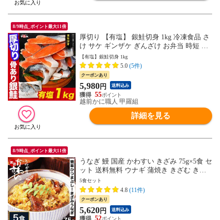
8/9時点_ポイント最大11倍
厚切り 【有塩】 銀鮭切身 1kg 冷凍食品 さ
け サケ ギンザケ ぎんざけ お弁当 時短 大
容量 特価
【有塩】銀鮭切身 1kg
5.0
(5件)
クーポンあり
5,980
円
送料込み
55
越前かに職人 甲羅組
詳細を見る
8/9時点_ポイント最大11倍
うなぎ 鰻 国産 かわすい きざみ 75g×5食 セ
ット 送料無料 ウナギ 蒲焼き きざむ きざ
んだ 刻む 刻み 刻んだ 食品 ギフト 誕生日
5食セット
プレゼント 母親 父親 お取り寄せ グルメ
4.8
(11件)
海鮮 人気 ひつまぶし 内祝 食べ物【のし対
クーポンあり
応可】
5,620
円
送料込み
52