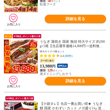
50
松屋フーズ
詳細を見る
セール
8/9時点_ポイント最大11倍
うなぎ 蒲焼き 国産 無頭 特大サイズ 約200
g×5尾【当店通常価格14,800円⇒送料無料1
3,980円！】ウナギ 鰻 プレゼント 贈り物
特大サイズ×5尾セット
ギフト
4.4
(88件)
クーポンあり
13,980
円
送料込み
129
港ダイニングしおそう
詳細を見る
8/9時点_ポイント最大11倍
【小袋タレ】当店一番お買い得★ うなぎ
鰻 国産 かわすい カット メガ盛り1㎏ 送料