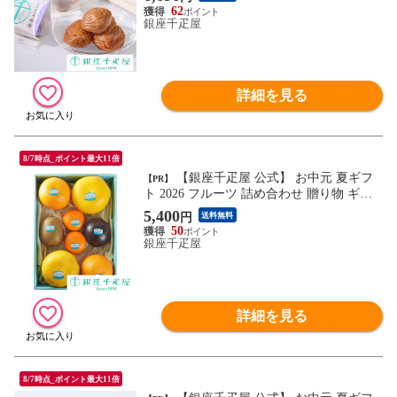
62
銀座千疋屋
詳細を見る
8/7時点_ポイント最大11倍
【銀座千疋屋 公式】 お中元 夏ギフ
【PR】
ト 2026 フルーツ 詰め合わせ 贈り物 ギフ
ト 千疋屋 果物詰合せ
5,400
円
送料無料
50
銀座千疋屋
詳細を見る
8/7時点_ポイント最大11倍