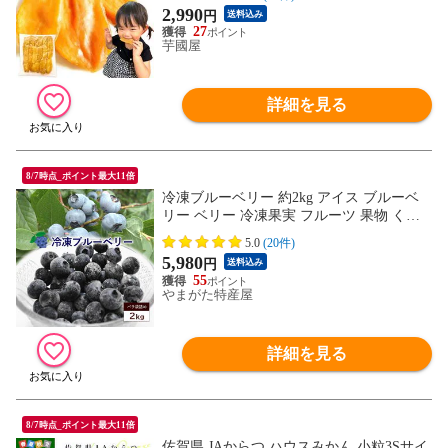
2,990
円
送料込み
27
芋國屋
詳細を見る
8/7時点_ポイント最大11倍
冷凍ブルーベリー 約2kg アイス ブルーベ
リー ベリー 冷凍果実 フルーツ 果物 くだ
もの 送料無料
5.0
(20件)
5,980
円
送料込み
55
やまがた特産屋
詳細を見る
8/7時点_ポイント最大11倍
佐賀県 JAからつ ハウスみかん 小粒3Sサイ