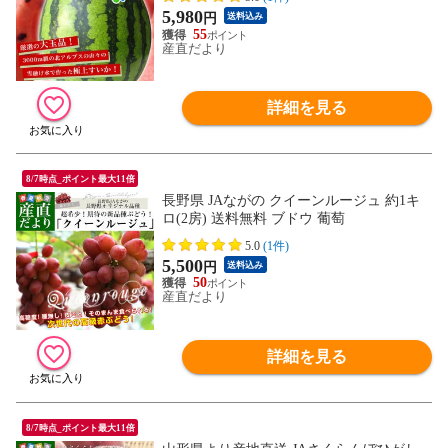
5,980
円
送料込み
55
産直だより
詳細を見る
8/7時点_ポイント最大11倍
長野県 JAながの クイーンルージュ 約1キ
ロ(2房) 送料無料 ブドウ 葡萄
5.0
(1件)
5,500
円
送料込み
50
産直だより
詳細を見る
8/7時点_ポイント最大11倍