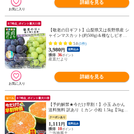
詳細を見る
8/7時点_ポイント最大11倍
【敬老の日ギフト】山梨県又は長野県産 シ
ャインマスカット(約500g)＆種なしピオー
ネ(約450g) 極上・秀品 各1房入り 合計950g
5.0
(1件)
以上 送料無料 ブドウ ぶどう 葡萄 メッセ
3,980
円
送料込み
ージカード付き クール便
36
産直だより
詳細を見る
セール
8/7時点_ポイント最大11倍
【予約解禁★今だけ早割！】小玉 みかん
送料無料 訳あり ミカン 小粒 1.5kg【5kg以
下(5キロ・5k) 家庭用 サイズ 箱買い 】 果
クーポンあり
物 熊本 極早生 柑橘 訳アリ 小玉 《9月中
1,111
円
送料込み
旬-10月中旬---d2_kodamakan_q9_26_1222_1
10
500g---
ご当地風土