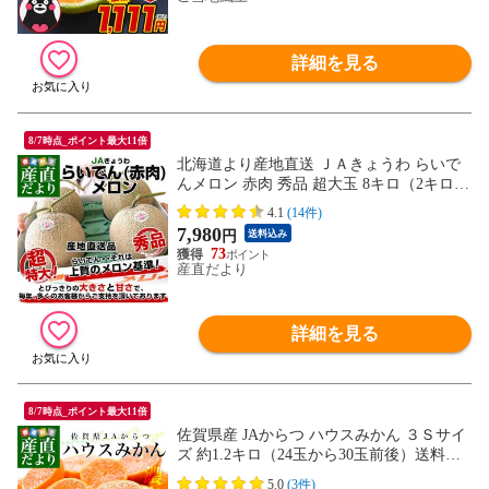
詳細を見る
8/7時点_ポイント最大11倍
北海道より産地直送 ＪＡきょうわ らいで
んメロン 赤肉 秀品 超大玉 8キロ（2キロ×4
玉）送料無料 北海道メロン お中元 ギフト
4.1
(14件)
7,980
円
送料込み
73
産直だより
詳細を見る
8/7時点_ポイント最大11倍
佐賀県産 JAからつ ハウスみかん ３Ｓサイ
ズ 約1.2キロ（24玉から30玉前後）送料無
料 蜜柑 ミカン
5.0
(3件)