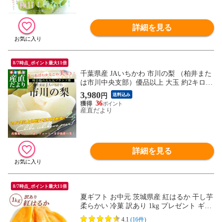
詳細を見る
8/7時点_ポイント最大11倍
千葉県産 JAいちかわ 市川の梨 （柏井また
は市川中央支部）優品以上 大玉 約2キロ(5
玉から6玉) 送料無料 梨 なし ナシ 幸水 豊
3,980
円
送料込み
水 あきづき
36
産直だより
詳細を見る
8/7時点_ポイント最大11倍
夏ギフト お中元 茨城県産 紅はるか 干し芋
柔らかい 冷菓 訳あり 1kg プレゼント ギフ
ト N1
4.1
(16件)