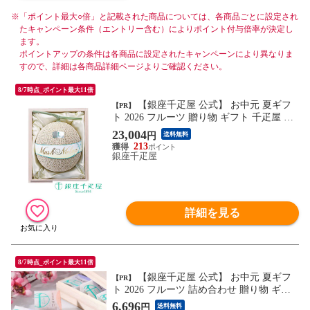
※
「ポイント最大○倍」と記載された商品については、各商品ごとに設定され
たキャンペーン条件（エントリー含む）によりポイント付与倍率が決定し
ます。
ポイントアップの条件は各商品に設定されたキャンペーンにより異なりま
すので、詳細は各商品詳細ページよりご確認ください。
8/7時点_ポイント最大11倍
【銀座千疋屋 公式】 お中元 夏ギフ
【PR】
ト 2026 フルーツ 贈り物 ギフト 千疋屋 マ
スクメロン(桐箱)1個入(約1.4kg)
23,004
円
送料無料
213
銀座千疋屋
詳細を見る
8/7時点_ポイント最大11倍
【銀座千疋屋 公式】 お中元 夏ギフ
【PR】
ト 2026 フルーツ 詰め合わせ 贈り物 ギフ
ト 千疋屋 紀州南高梅詰合せ 20個入(桐箱)
6,696
円
送料無料