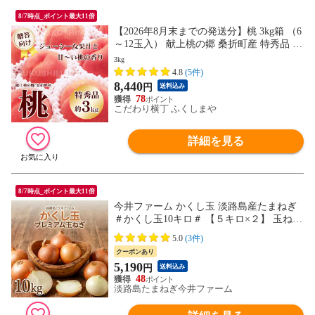
8/7時点_ポイント最大11倍
【2026年8月末までの発送分】桃 3kg箱 （6
～12玉入） 献上桃の郷 桑折町産 特秀品 硬
め 品種指定不可 贈答 ギフト プレゼント
3kg
4.8
(5件)
8,440
円
送料込み
78
こだわり横丁 ふくしまや
詳細を見る
8/7時点_ポイント最大11倍
今井ファーム かくし玉 淡路島産たまねぎ
＃かくし玉10キロ＃ 【５キロ×２】 玉ねぎ
玉ネギ タマネギ たまねぎ
5.0
(3件)
クーポンあり
5,190
円
送料込み
48
淡路島たまねぎ今井ファーム