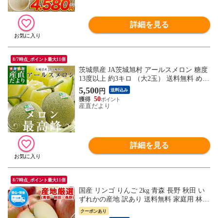
詳細を見る
8/7時点_ポイント最大11倍
茨城県産 JA茨城旭村 アールスメロン 糖度
13度以上 約3キロ （大2玉） 送料無料 めろ
ん
5,500
円
送料込み
50
産直だより
詳細を見る
8/7時点_ポイント最大11倍
国産 リンゴ りんご 2kg 青森 長野 秋田 い
ずれかの産地 訳あり 送料無料 家庭用 林檎
フルーツ 果物《1-5営業日以内に出荷予定
クーポンあり
（土日祝除く）》---d2_cwapple_s_26_2980_