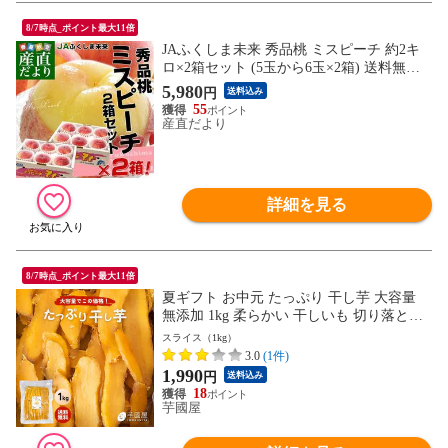
8/7時点_ポイント最大11倍
JAふくしま未来 秀品桃 ミスピーチ 約2キ
ロ×2箱セット (5玉から6玉×2箱) 送料無料
もも 桃 ギフト 夏ギフト お中元
5,980
円
送料込み
55
産直だより
詳細を見る
8/7時点_ポイント最大11倍
夏ギフト お中元 たっぷり 干し芋 大容量
無添加 1kg 柔らかい 干しいも 切り落とし
スイーツ プレゼントほしいも 焼き干し芋
スライス（1kg）
お菓子 和菓子 さつまいも さつま芋 和スイ
3.0
(1件)
ーツ 焼き干し芋 ギフト tappuri1
1,990
円
送料込み
18
芋國屋