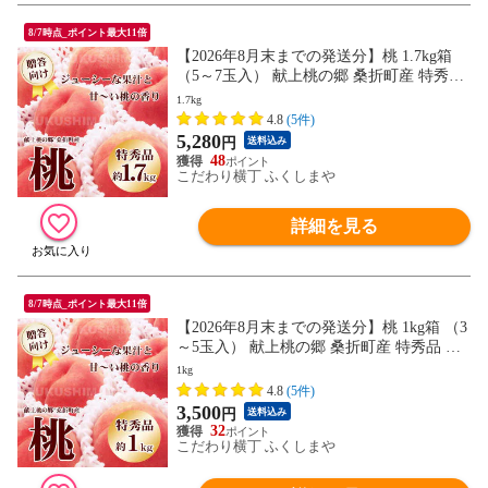
8/7時点_ポイント最大11倍
【2026年8月末までの発送分】桃 1.7kg箱
（5～7玉入） 献上桃の郷 桑折町産 特秀品
硬め 品種指定不可 贈答 ギフト プレゼント
1.7kg
4.8
(5件)
5,280
円
送料込み
48
こだわり横丁 ふくしまや
詳細を見る
8/7時点_ポイント最大11倍
【2026年8月末までの発送分】桃 1kg箱 （3
～5玉入） 献上桃の郷 桑折町産 特秀品 硬
め 品種指定不可 贈答 ギフト プレゼント
1kg
4.8
(5件)
3,500
円
送料込み
32
こだわり横丁 ふくしまや