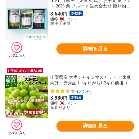
【銀座千疋屋 公式】 お中元 夏ギフ
【PR】
ト 2026 栗 フルーツ 詰め合わせ 贈り物 ギ
フト 千疋屋 国産栗詰合せ3本入
8,640
円
送料無料
80
銀座千疋屋
詳細を見る
8/7時点_ポイント最大11倍
山梨県産 大房シャインマスカット ご家庭
向け・赤秀品 1.1キロから1.2キロ前後（2
房）送料無料 ぶどう ブドウ 種なしぶどう
4.0
(10件)
葡萄 ※クール便
3,980
円
送料込み
36
産直だより
詳細を見る