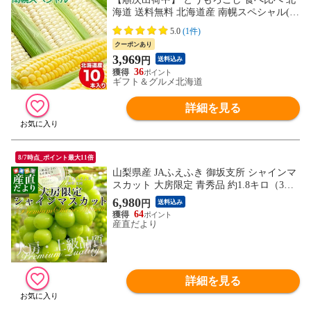
海道 送料無料 北海道産 南幌スペシャル(ピ
ュアホワイト/あまいんです) (10本入り)
5.0
(1件)
【白 黄色 トウモロコシ とうきび スイーツ
クーポンあり
コーン スイーツ 新鮮 おいしい 旬 甘い 人
3,969
円
送料込み
気 お取り寄せ】[hcrn]
36
ギフト＆グルメ北海道
詳細を見る
8/7時点_ポイント最大11倍
山梨県産 JAふえふき 御坂支所 シャインマ
スカット 大房限定 青秀品 約1.8キロ（3房
入り）送料無料 クール便 葡萄 ぶどう
6,980
円
送料込み
64
産直だより
詳細を見る