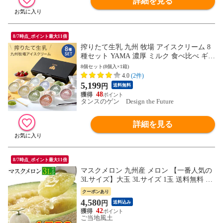
詳細を見る
8/7時点_ポイント最大11倍
搾りたて生乳 九州 牧場 アイスクリーム 8
種セット YAMA 濃厚 ミルク 食べ比べ ギフ
ト 詰め合わせ アイス クリーム アイスセッ
8個セット(8個入×1箱)
ト 無添加 ノンホモ ミルク バニラ 抹茶 ス
4.0
(2件)
トロベリー 8個 セット お祝い 国産 日本製
5,199
円
送料無料
87721222
48
タンスのゲン Design the Future
詳細を見る
8/7時点_ポイント最大11倍
マスクメロン 九州産 メロン 【一番人気の
3Lサイズ】大玉 3Lサイズ 1玉 送料無料 約
1.5kg以上 ご贈答 フルーツ ギフト お中元
クーポンあり
《3-7営業日以内に発送予定(土日祝除く)》
4,580
円
送料込み
---d2_maskf_s_25_3000_3lx1---
42
ご当地風土