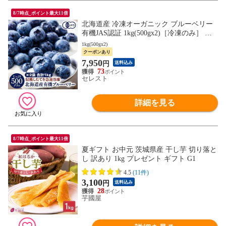
8/7時点_ポイント最大11倍
北海道産 冷凍オーガニック ブルーベリー
有機JAS認証 1kg(500gx2)［冷凍のみ］ 有
機JAS 国産 有機 ブルーベリー【7営業日以
1kg(500gx2)
内に出荷】
クーポンあり
7,950
円
送料込み
73
セレスト
詳細を見る
8/7時点_ポイント最大11倍
夏ギフト お中元 茨城県産 干し芋 切り落と
し 訳あり 1kg プレゼント ギフト G1
4.5
(11件)
3,100
円
送料込み
28
芋國屋