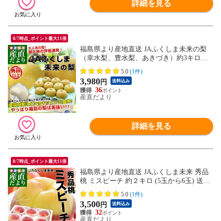
詳細を見る
8/7時点_ポイント最大11倍
福島県より産地直送 JAふくしま未来の梨
（幸水梨、豊水梨、あきづき）約3キロ（6
玉から10玉） 送料無料 なし 梨 ナシ
5.0
(1件)
3,980
円
送料込み
36
産直だより
詳細を見る
8/7時点_ポイント最大11倍
福島県より産地直送 JAふくしま未来 秀品
桃 ミスピーチ 約２キロ (5玉から6玉) 送料
無料 もも 桃 お中元 ギフト
5.0
(1件)
3,500
円
送料込み
32
産直だより