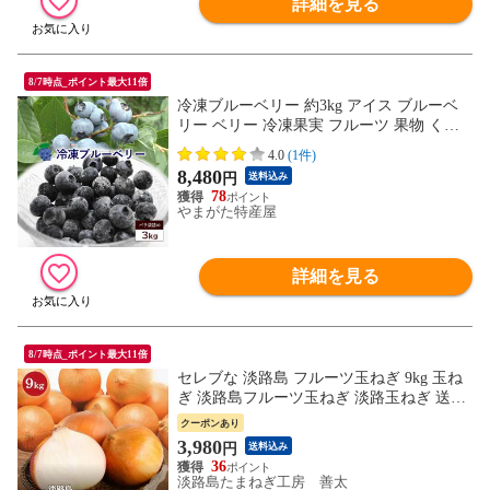
詳細を見る
8/7時点_ポイント最大11倍
冷凍ブルーベリー 約3kg アイス ブルーベ
リー ベリー 冷凍果実 フルーツ 果物 くだ
もの 送料無料
4.0
(1件)
8,480
円
送料込み
78
やまがた特産屋
詳細を見る
8/7時点_ポイント最大11倍
セレブな 淡路島 フルーツ玉ねぎ 9kg 玉ね
ぎ 淡路島フルーツ玉ねぎ 淡路玉ねぎ 送料
無料 淡路島玉ねぎ たまねぎ 玉葱 人気 ラ
クーポンあり
ンキング 大容量 まとめ買い
3,980
円
送料込み
36
淡路島たまねぎ工房 善太