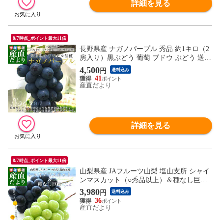
詳細を見る
8/7時点_ポイント最大11倍
長野県産 ナガノパープル 秀品 約1キロ（2
房入り）黒ぶどう 葡萄 ブドウ ぶどう 送料
無料 クール便
4,500
円
送料込み
41
産直だより
詳細を見る
8/7時点_ポイント最大11倍
山梨県産 JAフルーツ山梨 塩山支所 シャイ
ンマスカット（○秀品以上）＆種なし巨峰
（秀品） 2Lサイズ以上 各1房 合計1キロ以
3,980
円
送料込み
上 送料無料 ぶどう 葡萄 ブドウ ぶどうセ
36
ット
産直だより