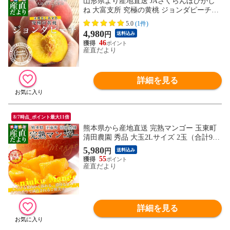
山形県より産地直送 JAさくらんぼひがし
ね 大富支所 究極の黄桃 ジョンダピーチ
（品種：黄金桃、きららのきわみ、他）約
5.0
(1件)
3キロ （9玉から12玉） 送料無料 桃 モモ
4,980
円
送料込み
もも
46
産直だより
詳細を見る
8/7時点_ポイント最大11倍
熊本県から産地直送 完熟マンゴー 玉東町
清田農園 秀品 大玉2Lサイズ 2玉（合計900
g前後）送料無料 from九州 お中元 夏ギフ
5,980
円
送料込み
ト
55
産直だより
詳細を見る