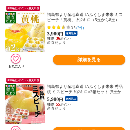
8/7時点_ポイント最大11倍
福島県より産地直送 JAふくしま未来 ミス
ピーチ「黄桃」 約2キロ（5玉から8玉）桃
もも ピーチ 送料無料
3.5
(2件)
3,980
円
送料込み
36
産直だより
詳細を見る
8/7時点_ポイント最大11倍
福島県より産地直送 JAふくしま未来 秀品
桃 ミスピーチ 約2キロ×2箱セット (5玉から
6玉×2箱)送料無料 もも 桃 お中元 ギフト
5,980
円
送料込み
55
産直だより