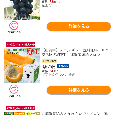
58
産直だより
詳細を見る
8/7時点_ポイント最大11倍
【出荷中】メロン ギフト 送料無料 SHIRO
KUMA SWEET 北海道産 赤肉メロン １玉
入（約1.6kg 大玉 Lサイズ） / お中元 御中
クーポンあり
元ギフト 夏ギフト 暑中御見舞 敬老の日 １
3,675
円
送料込み
個 北海道 白くま シロクマ しろくま ピリ
34
カ かわいい シロクマスイート [hmln] 26kei
ギフト＆グルメ北海道
ro
詳細を見る
8/7時点_ポイント最大11倍
北海道産JAきょうわ らいでんメロン（赤