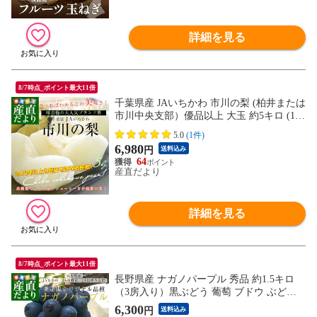
詳細を見る
8/7時点_ポイント最大11倍
千葉県産 JAいちかわ 市川の梨 (柏井または
市川中央支部）優品以上 大玉 約5キロ (12
玉から14玉) 送料無料 なし ナシ 幸水 豊水
5.0
(1件)
あきづき
6,980
円
送料込み
64
産直だより
詳細を見る
8/7時点_ポイント最大11倍
長野県産 ナガノパープル 秀品 約1.5キロ
（3房入り）黒ぶどう 葡萄 ブドウ ぶどう
送料無料 クール便
6,300
円
送料込み