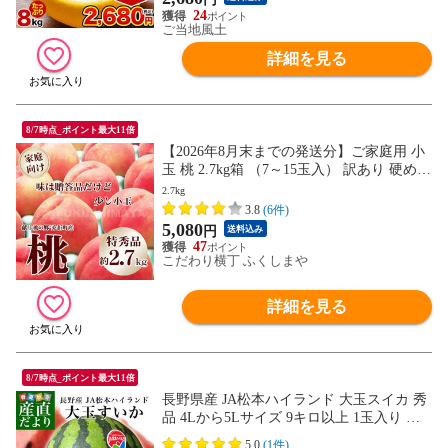
24
ご当地風土
詳細を見る
8/7時点_ポイント最大11倍
【2026年8月末までの発送分】ご家庭用 小
玉 桃 2.7kg箱 （7～15玉入） 訳あり 硬め
特秀品 献上桃の郷 桑折町産 品種指定不可
2.7kg
3.8
(6件)
5,080
円
送料込み
47
こだわり横丁 ふくしまや
詳細を見る
8/7時点_ポイント最大11倍
長野県産 JA松本ハイランド 大玉スイカ 秀
品 4Lから5Lサイズ 9キロ以上 1玉入り 送
料無料 西瓜 すいか
5.0
(1件)