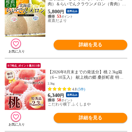
肉）＆らいでんクラウンメロン（青肉）大
玉2玉セット（合計約3キロ） 送料無料 メ
5,800
円
送料込み
ロン 北海道メロン ギフト お中元
53
産直だより
詳細を見る
8/7時点_ポイント最大11倍
【2026年8月末までの発送分】桃 2.3kg箱
（6～10玉入） 献上桃の郷 桑折町産 特秀
品 硬め 品種指定不可 贈答 ギフト プレゼ
2.3kg
ント
4.8
(5件)
6,340
円
送料込み
58
こだわり横丁 ふくしまや
詳細を見る