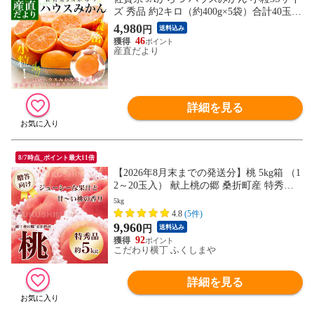
ズ 秀品 約2キロ（約400g×5袋）合計40玉か
ら50玉前後 送料無料 蜜柑 ミカン 柑橘 ハ
4,980
円
送料込み
ウスミカン 唐津 小玉みかん
46
産直だより
詳細を見る
8/7時点_ポイント最大11倍
【2026年8月末までの発送分】桃 5kg箱 （1
2～20玉入） 献上桃の郷 桑折町産 特秀品
硬め 品種指定不可 贈答 ギフト プレゼント
5kg
4.8
(5件)
9,960
円
送料込み
92
こだわり横丁 ふくしまや
詳細を見る