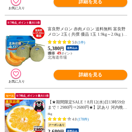
詳細を見る
8/7時点_ポイント最大11倍
富良野メロン 赤肉メロン 送料無料 富良野
メロン 2玉 ( 共撰 優品 1玉 1.9kg～2.0kg )
ふらの メロン 化粧箱入 北海道 ふらのメロ
5.0
(1件)
ン フルーツ メロン 果物 くだもの
5,380
円
送料込み
49
北海道市場
詳細を見る
セール
8/7時点_ポイント最大11倍
【★期間限定SALE！8月12(水)日13時59分
まで！2980円⇒2680円★】訳あり 河内晩柑
8kg 熊本県産 送料無料 和製 グレープフル
8kg
ーツ 旬 の フルーツ 果物 みかん 晩柑《1-5
4.0
(178件)
営業日以内に出荷(土日祝除く)》---d2_wba
クーポンあり
nkan_s_26_2980_8000g---
2,680
円
送料込み