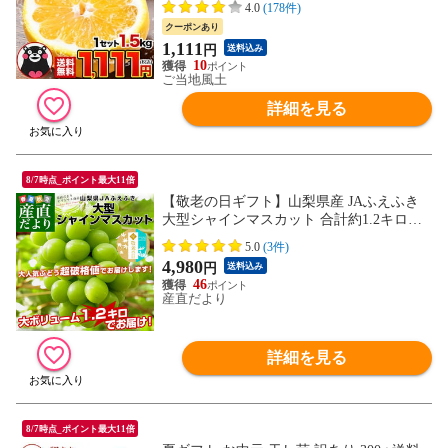
り 熊本県産《1-5営業日以内に出荷予定
4.0
(178件)
（土日祝日除く）》---d2_wbankan4s4s_s_26
クーポンあり
_1111_1500g---
1,111
円
送料込み
10
ご当地風土
詳細を見る
8/7時点_ポイント最大11倍
【敬老の日ギフト】山梨県産 JAふえふき
大型シャインマスカット 合計約1.2キロ（2
房）送料無料 ぶどう ブドウ 種なしぶどう
5.0
(3件)
ギフト 贈り物 メッセージカード付き クー
4,980
円
送料込み
ル便発送
46
産直だより
詳細を見る
8/7時点_ポイント最大11倍