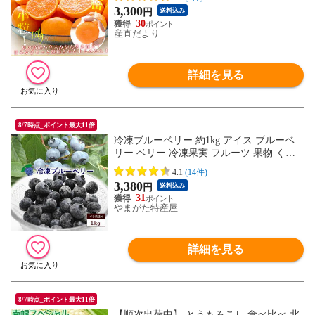
3,300
円
送料込み
30
産直だより
詳細を見る
8/7時点_ポイント最大11倍
冷凍ブルーベリー 約1kg アイス ブルーベ
リー ベリー 冷凍果実 フルーツ 果物 くだ
もの 送料無料
4.1
(14件)
3,380
円
送料込み
31
やまがた特産屋
詳細を見る
8/7時点_ポイント最大11倍
【順次出荷中】 とうもろこし 食べ比べ 北