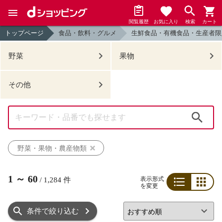
閲覧履歴
お気に入り
検索
カート
トップページ
食品・飲料・グルメ
生鮮食品・有機食品・生産者限
野菜
果物
その他
検索
野菜・果物・農産物類
1
～
60
表示形式
/
1,284
件
を変更
リスト
グリッド
条件で絞り込む