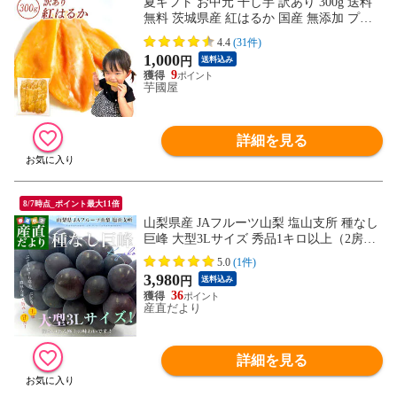
夏ギフト お中元 干し芋 訳あり 300g 送料
無料 茨城県産 紅はるか 国産 無添加 プレ
ゼント さつまいも 和菓子 ギフト N300
4.4
(31件)
1,000
円
送料込み
9
芋國屋
詳細を見る
8/7時点_ポイント最大11倍
山梨県産 JAフルーツ山梨 塩山支所 種なし
巨峰 大型3Lサイズ 秀品1キロ以上（2房入
り）送料無料 ぶどう ブドウ 黒ぶどう 黒ブ
5.0
(1件)
ドウ
3,980
円
送料込み
36
産直だより
詳細を見る