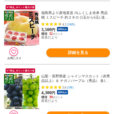
8/7時点_ポイント最大11倍
福島県より産地直送 JAふくしま未来 秀品
桃 ミスピーチ 約２キロ (5玉から6玉) 送料
無料 もも 桃 お中元 ギフト
4.2
(34件)
3,500
円
送料込み
32
産直だより
詳細を見る
8/7時点_ポイント最大11倍
山梨・長野県産 シャインマスカット（赤秀
品以上）＆ ナガノパープル（秀品） 各1房
合計約1キロ 送料無料 ぶどう 葡萄 ぶどう
5.0
(5件)
セット
4,300
円
送料込み
39
産直だより