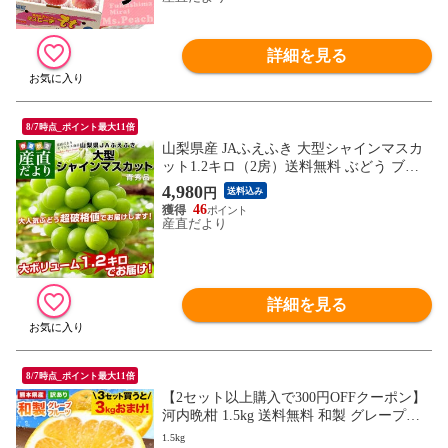
詳細を見る
8/7時点_ポイント最大11倍
山梨県産 JAふえふき 大型シャインマスカ
ット1.2キロ（2房）送料無料 ぶどう ブド
ウ 種なしぶどう クール便発送
4,980
円
送料込み
46
産直だより
詳細を見る
8/7時点_ポイント最大11倍
【2セット以上購入で300円OFFクーポン】
河内晩柑 1.5kg 送料無料 和製 グレープフ
ルーツ おまけ フルーツ 果物 みかん 訳あ
1.5kg