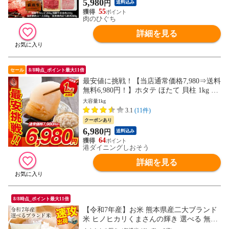
5,980
円
送料込み
55
肉のひぐち
詳細を見る
セール
8/8時点_ポイント最大11倍
最安値に挑戦！【当店通常価格7,980⇒送料
無料6,980円！】ホタテ ほたて 貝柱 1kg 訳
あり（割れ 欠け サイズ不揃い） ほたて貝
大容量1kg
柱 ホタテ貝柱 帆立
3.1
(11件)
クーポンあり
6,980
円
送料込み
64
港ダイニングしおそう
詳細を見る
8/8時点_ポイント最大11倍
【令和7年産】お米 熊本県産二大ブランド
米 ヒノヒカリくまさんの輝き 選べる 無洗
米 5kg 10kg 20kg 単一原料米 精米 備蓄米