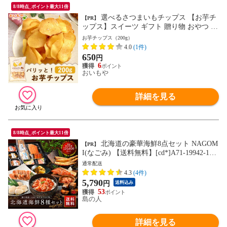
8/8時点_ポイント最大11倍
選べるさつまいもチップス 【お芋チ
【PR】
ップス】スイーツ ギフト 贈り物 おやつ 自
分買い 誕生日 自然派 かりんとう ※ご指定
お芋チップス（200g）
日にお届け
4.0
(1件)
650
円
6
おいもや
詳細を見る
8/8時点_ポイント最大11倍
北海道の豪華海鮮8点セット NAGOM
【PR】
I(なごみ) 【送料無料】[cd*]A71-19942-118
30
通常配送
4.3
(4件)
5,790
円
送料込み
53
島の人
詳細を見る