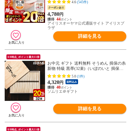
温製法米 まとめ買い ストック 備蓄 保存食
4.6
(545件)
非常食 [食品]
クーポンあり
4,780
円
44
アイリスオーヤマ公式通販サイト アイリスプ
ラザ
詳細を見る
8/8時点_ポイント最大11倍
お中元 ギフト 送料無料 そうめん 揖保の糸
新物 特級 黒帯(32束)（いぼのいと 揖保乃
糸 素麺） メーカー包装済 (A4) ST-50N / 結
5.0
(1件)
婚内祝い 出産内祝い 詰合せ 快気祝 ご挨拶
4,320
円
送料込み
お礼 写真入り メッセージカード お返し
40
ソムリエ＠ギフト
詳細を見る
8/8時点_ポイント最大11倍