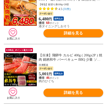
け サケ 焼き鮭 焼き魚 魚 さかな 冷凍 家庭
【有塩】鮭切り身100g×20切
用 お弁当用 お弁当おかず おかず 惣菜 お
4.5
(31件)
惣菜 冷凍食品 冷凍総菜 プレゼント ギフト
クーポンあり
6,480
円
送料込み
60
港ダイニングしおそう
詳細を見る
8/8時点_ポイント最大11倍
【冷凍】飛騨牛 カルビ 400g ( 200gx2P ) 焼
肉 銘柄和牛 バーベキュー BBQ 少量 ソロ
キャンプ 送料無料 hrp
冷凍配送
クーポンあり
5,001
円
送料込み
46
肉のひぐち
詳細を見る