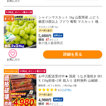
8/8時点_ポイント最大11倍
シャインマスカット 1kg 山梨県産 ぶどう
糖度18度以上 ブドウ 葡萄 マスカット 種無
し 常温便 産直【予約受付中、9月上旬頃～
マスカット1房 1㎏
出荷予定】
クーポンあり
5,080
円
送料込み
47
食の達人森源商店
詳細を見る
タイムセール
8/8時点_ポイント最大11倍
お中元配送受付中★ 国産 うなぎ蒲焼き BO
X 150g前後×2本 箱入り 送料無料 山椒鰻た
れ付 鹿児島県産 お取り寄せグルメ 食品 海
贈答用（ギフトBOX）／約150g×2尾
鮮 贈答 土用丑【最安値挑戦！6280円→498
4.3
(147件)
0円セール】
クーポンあり
4,980
円
送料込み
46