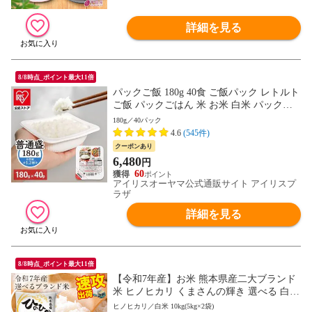
詳細を見る
8/8時点_ポイント最大11倍
パックご飯 180g 40食 ご飯パック レトルト
ご飯 パックごはん 米 お米 白米 パック米
一人暮らし 180g×40P アイリスオーヤマ 低
180g／40パック
温製法米 まとめ買い ストック 備蓄 保存食
4.6
(545件)
非常食 [食品]
クーポンあり
6,480
円
60
アイリスオーヤマ公式通販サイト アイリスプ
ラザ
詳細を見る
8/8時点_ポイント最大11倍
【令和7年産】お米 熊本県産二大ブランド
米 ヒノヒカリ くまさんの輝き 選べる 白米
5kg 10kg 20kg 単一原料米 ひのひかり コメ
ヒノヒカリ／白米 10kg(5kg×2袋)