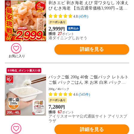
剥きエビ 剥き海老 えび 背ワタなし 冷凍え
び むき海老 【当店通常価格3,999円→送料
無料2,999円！】バナメイ 剥き身 1kg （解
4.8
(45件)
凍後800g）大粒サイズ 海鮮 冷凍 海老 1キ
クーポンあり
ロ 大量 贈答 送料無料
2,999
円
送料込み
27
港ダイニングしおそう
詳細を見る
8/8時点_ポイント最大11倍
パックご飯 200g 40食 ご飯パック レトルト
ご飯 パックごはん 米 お米 白米 パック米
一人暮らし 200g×40P アイリスオーヤマ 低
200g／40パック
温製法米 まとめ買い ストック 備蓄 保存食
4.6
(545件)
非常食 [食品]
クーポンあり
7,280
円
67
アイリスオーヤマ公式通販サイト アイリスプ
ラザ
詳細を見る