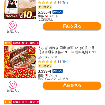
精米 備蓄米 ではありません《7-14営業日
4.0
(5件)
以内に発送予定(土日祝日除く)》---d2_hino
クーポンあり
r7_wx_25_7980_10kg---
5,580
円
送料込み
51
ご当地風土
詳細を見る
セール
8/8時点_ポイント最大11倍
うなぎ 蒲焼き 国産 無頭 125g前後×2尾
【当店通常価格4,999円⇒送料無料3,999
円！】ウナギ 鰻 化粧箱 プレゼント 贈り物
お試しサイズ×2尾
ギフト
4.4
(88件)
クーポンあり
3,999
円
送料込み
37
港ダイニングしおそう
詳細を見る
セール
8/8時点_ポイント最大11倍