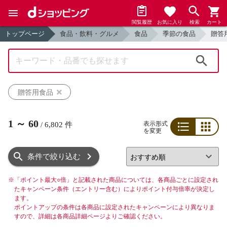
閲覧履歴
お気に入り
検索
カート
トップページ
食品・飲料・グルメ
食品
季節の食品
贈答
検索
贈答用食品
1
～
60
表示形式
/
6,802
件
を変更
リスト
グリッド
条件で絞り込む
※
「ポイント最大○倍」と記載された商品については、各商品ごとに設定され
たキャンペーン条件（エントリー含む）によりポイント付与倍率が決定し
ます。
ポイントアップの条件は各商品に設定されたキャンペーンにより異なりま
すので、詳細は各商品詳細ページよりご確認ください。