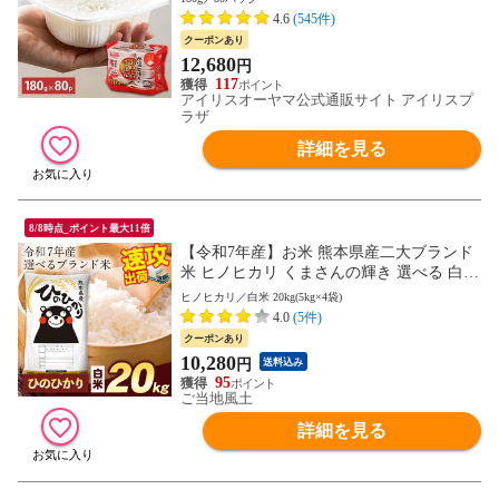
温製法米 まとめ買い ストック 備蓄 保存食
4.6
(545件)
非常食 [食品]
クーポンあり
12,680
円
117
アイリスオーヤマ公式通販サイト アイリスプ
ラザ
詳細を見る
8/8時点_ポイント最大11倍
【令和7年産】お米 熊本県産二大ブランド
米 ヒノヒカリ くまさんの輝き 選べる 白米
5kg 10kg 20kg 単一原料米 ひのひかり コメ
ヒノヒカリ／白米 20kg(5kg×4袋)
精米 備蓄米 ではありません《7-14営業日
4.0
(5件)
以内に発送予定(土日祝日除く)》---d2_hino
クーポンあり
r7_wx_25_15550_20kg---
10,280
円
送料込み
95
ご当地風土
詳細を見る