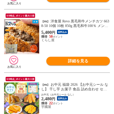
8/8時点_ポイント最大11倍
洋食屋 Revo 黒毛和牛メンチカツ 663
【PR】
8-50 10個 10枚 850g 黒毛和牛100％ メンチ
カツ 洋食店 名店 レボ お取り寄せ グルメ
5,400
円
送料込み
おいしい 大阪 大阪グルメ 大阪の味 関西
50
冷凍 食品 同梱不可
くらし屋
詳細を見る
8/8時点_ポイント最大11倍
お中元 福袋 2026 【お中元シール な
【PR】
し】 干し芋 お菓子 食品 詰め合わせ セッ
ト さつまいも 干し芋 安納芋 芋 スイーツ
お中元（お中元シール なし）
2,480
ほしいも 干しいも 国産 無添加 和菓子 お
円
送料込み
菓子詰め合わせ お礼 ギフト お菓子詰め合
22
芋國屋
わせギフト お菓子セット