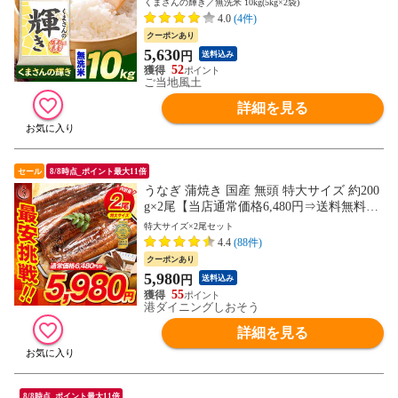
くまさんの輝き／無洗米 10kg(5kg×2袋)
ではありません《7-14営業日以内に発送予
4.0
(4件)
定(土日祝日除く)》---d2_kumakgykr7_wx_2
クーポンあり
5_8180_10kg_musen---
5,630
円
送料込み
52
ご当地風土
詳細を見る
セール
8/8時点_ポイント最大11倍
うなぎ 蒲焼き 国産 無頭 特大サイズ 約200
g×2尾【当店通常価格6,480円⇒送料無料5,9
80円！】ウナギ 鰻 プレゼント 贈り物 ギフ
特大サイズ×2尾セット
ト
4.4
(88件)
クーポンあり
5,980
円
送料込み
55
港ダイニングしおそう
詳細を見る
8/8時点_ポイント最大11倍