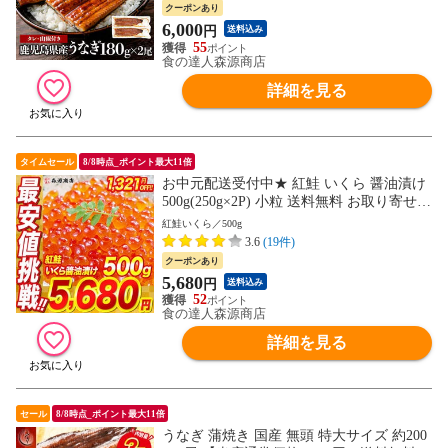
通常6280円→6000円セール】
クーポンあり
6,000
円
送料込み
55
食の達人森源商店
詳細を見る
タイムセール
8/8時点_ポイント最大11倍
お中元配送受付中★ 紅鮭 いくら 醤油漬け
500g(250g×2P) 小粒 送料無料 お取り寄せグ
ルメ 食品 海鮮 【最安値に挑戦！7000円→
紅鮭いくら／500g
5680円セール】
3.6
(19件)
クーポンあり
5,680
円
送料込み
52
食の達人森源商店
詳細を見る
セール
8/8時点_ポイント最大11倍
うなぎ 蒲焼き 国産 無頭 特大サイズ 約200