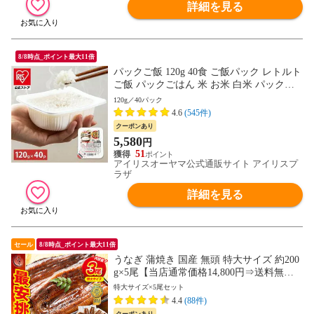
詳細を見る
8/8時点_ポイント最大11倍
パックご飯 120g 40食 ご飯パック レトルト
ご飯 パックごはん 米 お米 白米 パック米
一人暮らし 120g×40P アイリスオーヤマ 低
120g／40パック
温製法米 まとめ買い ストック 備蓄 保存食
4.6
(545件)
非常食 [食品]
クーポンあり
5,580
円
51
アイリスオーヤマ公式通販サイト アイリスプ
ラザ
詳細を見る
セール
8/8時点_ポイント最大11倍
うなぎ 蒲焼き 国産 無頭 特大サイズ 約200
g×5尾【当店通常価格14,800円⇒送料無料1
3,980円！】ウナギ 鰻 プレゼント 贈り物
特大サイズ×5尾セット
ギフト
4.4
(88件)
クーポンあり