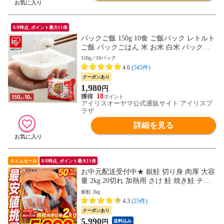
8/8時点_ポイント最大11倍
パックご飯 150g 10食 ご飯パック レトルト
ご飯 パックごはん 米 お米 白米 パック米
一人暮らし 150g×10P アイリスオーヤマ 低
150g／10パック
温製法米 まとめ買い ストック 備蓄 保存食
4.6
(545件)
非常食 [食品]
クーポンあり
1,980
円
18
アイリスオーヤマ公式通販サイト アイリスプ
ラザ
詳細を見る
タイムセール
8/8時点_ポイント最大11倍
お中元配送受付中★ 銀鮭 切り身 肉厚 大容
量 2kg 20切れ 加熱用 さけ 鮭 焼き鮭 チリ
産 朝食 おかず お取り寄せグルメ 食品【最
銀鮭 2kg
安値挑戦！11980円→半額★5990円セー
4.3
(25件)
ル】
クーポンあり
5,990
円
送料込み