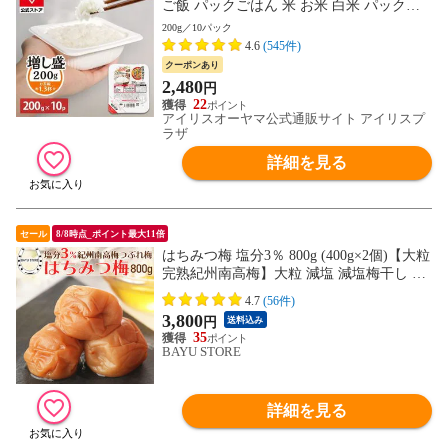
ご飯 パックごはん 米 お米 白米 パック米
一人暮らし 200g×10P アイリスオーヤマ 低
200g／10パック
温製法米 まとめ買い ストック 備蓄 保存食
4.6
(545件)
非常食 [食品]
クーポンあり
2,480
円
22
アイリスオーヤマ公式通販サイト アイリスプ
ラザ
詳細を見る
セール
8/8時点_ポイント最大11倍
はちみつ梅 塩分3％ 800g (400g×2個)【大粒
完熟紀州南高梅】大粒 減塩 減塩梅干し 南
高梅 はちみつ梅干し 訳アリ はちみつ 梅干
4.7
(56件)
南高梅 うめ ウメ 梅干し うめ 訳あり 梅 梅
3,800
円
送料込み
干し 梅干 梅 熱中症対策 塩分補給 お中元
35
御歳暮 送料無料
BAYU STORE
詳細を見る