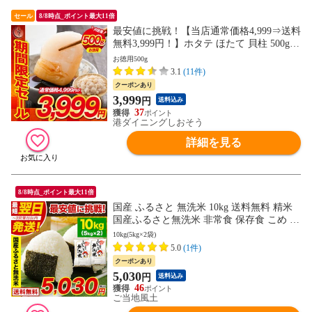
セール
8/8時点_ポイント最大11倍
最安値に挑戦！【当店通常価格4,999⇒送料
無料3,999円！】ホタテ ほたて 貝柱 500g
訳あり（割れ 欠け サイズ不揃い） ほたて
お徳用500g
貝柱 ホタテ貝柱 帆立
3.1
(11件)
クーポンあり
3,999
円
送料込み
37
港ダイニングしおそう
詳細を見る
8/8時点_ポイント最大11倍
国産 ふるさと 無洗米 10kg 送料無料 精米
国産ふるさと無洗米 非常食 保存食 こめ コ
メ《1-3営業日以内に発送(土日祝除く)》---
10kg(5kg×2袋)
d2_kumamusenr5_24_r_8980_rb---
5.0
(1件)
クーポンあり
5,030
円
送料込み
46
ご当地風土