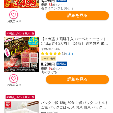
3,499
円
送料込み
32
港ダイニングしおそう
詳細を見る
8/8時点_ポイント最大11倍
【メガ盛り 飛騨牛入 バーベキューセット
1.45kg 約4-5人前】【冷凍】 送料無料 飛騨
牛＆国産豚肉＆ 牛タン ＆ウインナー 1.45
冷凍配送／1.45㎏
㎏ バーベキュー 焼き肉 焼肉 銘柄和牛 国
5.0
(1件)
産豚 牛たん BBQ 詰め合わせ
クーポンあり
8,280
円
送料込み
76
肉のひぐち
詳細を見る
8/8時点_ポイント最大11倍
パックご飯 180g 80食 ご飯パック レトルト
ご飯 パックごはん 米 お米 白米 パック米
一人暮らし 180g×80P アイリスオーヤマ 低
180g／80パック