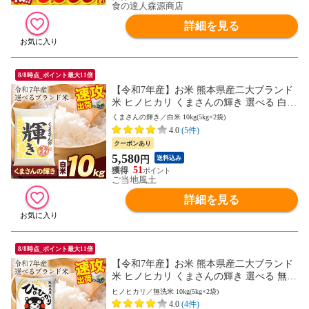
食の達人森源商店
詳細を見る
8/8時点_ポイント最大11倍
【令和7年産】お米 熊本県産二大ブランド
米 ヒノヒカリ くまさんの輝き 選べる 白米
5kg 10kg 20kg 単一原料米 ひのひかり コメ
くまさんの輝き／白米 10kg(5kg×2袋)
精米 備蓄米 ではありません《7-14営業日
4.0
(5件)
以内に発送予定(土日祝日除く)》---d2_kum
クーポンあり
akgykr7_wx_25_7980_10kg---
5,580
円
送料込み
51
ご当地風土
詳細を見る
8/8時点_ポイント最大11倍
【令和7年産】お米 熊本県産二大ブランド
米 ヒノヒカリ くまさんの輝き 選べる 無洗
米 5kg 10kg 20kg 単一原料米 精米 備蓄米
ヒノヒカリ／無洗米 10kg(5kg×2袋)
ではありません《7-14営業日以内に発送予
4.0
(4件)