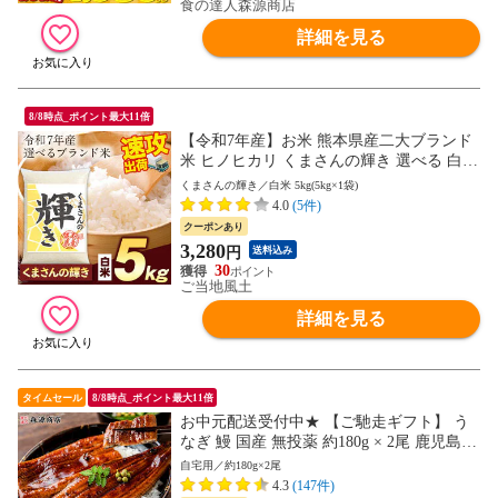
食の達人森源商店
詳細を見る
8/8時点_ポイント最大11倍
【令和7年産】お米 熊本県産二大ブランド
米 ヒノヒカリ くまさんの輝き 選べる 白米
5kg 10kg 20kg 単一原料米 ひのひかり コメ
くまさんの輝き／白米 5kg(5kg×1袋)
精米 備蓄米 ではありません《7-14営業日
4.0
(5件)
以内に発送予定(土日祝日除く)》---d2_kum
クーポンあり
akgykr7_wx_25_4480_5kg---
3,280
円
送料込み
30
ご当地風土
詳細を見る
タイムセール
8/8時点_ポイント最大11倍
お中元配送受付中★ 【ご馳走ギフト】 う
なぎ 鰻 国産 無投薬 約180g × 2尾 鹿児島県
産 ウナギ 蒲焼き 土用丑 山田水産 お取り
自宅用／約180g×2尾
寄せグルメ 食品 土用丑【最安値に挑戦！
4.3
(147件)