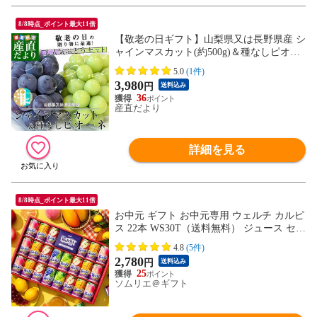
8/8時点_ポイント最大11倍
【敬老の日ギフト】山梨県又は長野県産 シ
ャインマスカット(約500g)＆種なしピオー
ネ(約450g) 極上・秀品 各1房入り 合計950g
5.0
(1件)
以上 送料無料 ブドウ ぶどう 葡萄 メッセ
3,980
円
送料込み
ージカード付き クール便
36
産直だより
詳細を見る
8/8時点_ポイント最大11倍
お中元 ギフト お中元専用 ウェルチ カルピ
ス 22本 WS30T（送料無料） ジュース セッ
ト 詰合せ 詰め合わせ LTDU / 贈答品 贈り
4.8
(5件)
物 詰合せ 詰め合わせ セット JGS
2,780
円
送料込み
25
ソムリエ＠ギフト