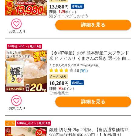
13,980
円
送料込み
129
港ダイニングしおそう
詳細を見る
8/8時点_ポイント最大11倍
【令和7年産】お米 熊本県産二大ブランド
米 ヒノヒカリ くまさんの輝き 選べる 白米
5kg 10kg 20kg 単一原料米 ひのひかり コメ
くまさんの輝き／白米 20kg(5kg×4袋)
備蓄米 ではありません《7-14営業日以内に
4.0
(5件)
発送予定(土日祝日除く)》---d2_kumakgykr
クーポンあり
7_wx_25_15550_20kg---
10,280
円
送料込み
95
ご当地風土
詳細を見る
セール
8/8時点_ポイント最大11倍
銀鮭 切り身 2kg 20切れ 【当店通常価格12,
960円⇒送料無料6,480円！】加熱用 鮭 さ