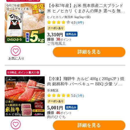
【令和7年産】お米 熊本県産二大ブランド
米 ヒノヒカリ くまさんの輝き 選べる 無洗
米 5kg 10kg 20kg 単一原料米 ひのひかり コ
ヒノヒカリ／無洗米 5kg(5kg×1袋)
メ 備蓄米 ではありません《7-14営業日以
4.0
(4件)
内に発送予定(土日祝日除く)》---d2_hinor7
クーポンあり
_wx_25_4580_5kg_musen---
3,310
円
送料込み
30
ご当地風土
詳細を見る
8/8時点_ポイント最大11倍
【冷凍】飛騨牛 カルビ 400g ( 200gx2P ) 焼
肉 銘柄和牛 バーベキュー BBQ 少量 ソロ
キャンプ 送料無料 hrp
冷凍配送
5.0
(1件)
クーポンあり
5,001
円
送料込み
46
肉のひぐち
詳細を見る