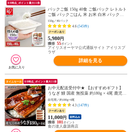
8/8時点_ポイント最大11倍
パックご飯 150g 40食 ご飯パック レトルト
ご飯 パックごはん 米 お米 白米 パック米
一人暮らし 150g×40P アイリスオーヤマ 低
150g／40パック
温製法米 まとめ買い ストック 備蓄 保存食
4.6
(545件)
非常食 [食品]
クーポンあり
5,980
円
55
アイリスオーヤマ公式通販サイト アイリスプ
ラザ
詳細を見る
タイムセール
8/8時点_ポイント最大11倍
お中元配送受付中★ 【おすすめギフト】
うなぎ 鰻 国産 無投薬 約180g × 4尾 鹿児島
県産 ウナギ 蒲焼き 土用丑 山田水産 お取
自宅用／約180g×4尾
り寄せグルメ 食品 土用丑【最安値に挑
4.3
(147件)
戦！11980円→11000円セール】
クーポンあり
11,000
円
送料込み
101
食の達人森源商店