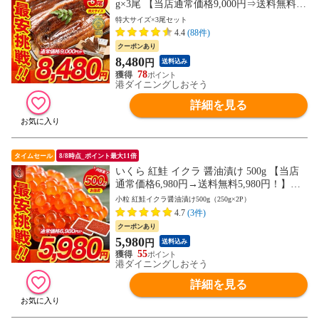
g×3尾 【当店通常価格9,000円⇒送料無料8,
480円！】ウナギ 鰻 プレゼント 贈り物 ギ
特大サイズ×3尾セット
フト
4.4
(88件)
クーポンあり
8,480
円
送料込み
78
港ダイニングしおそう
詳細を見る
タイムセール
8/8時点_ポイント最大11倍
いくら 紅鮭 イクラ 醤油漬け 500g 【当店
通常価格6,980円→送料無料5,980円！】小
粒 北海道加工 いくら醤油漬け 冷凍海鮮 イ
小粒 紅鮭イクラ醤油漬け500g（250g×2P）
クラ醤油漬け 北海道 魚卵 魚介類 美味しい
4.7
(3件)
ご飯のお供 ごはんの友 お取り寄せグルメ
クーポンあり
贈り物 グルメ 海鮮
5,980
円
送料込み
55
港ダイニングしおそう
詳細を見る