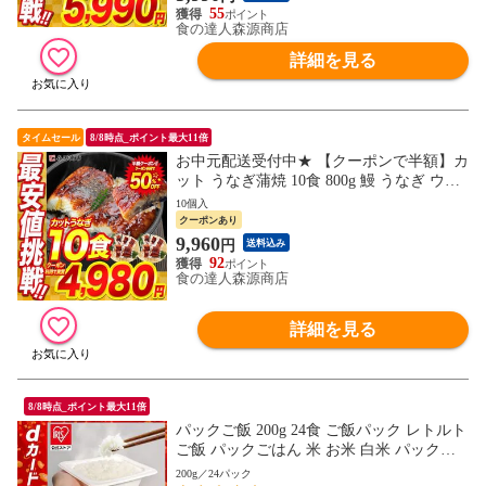
55
食の達人森源商店
詳細を見る
タイムセール
8/8時点_ポイント最大11倍
お中元配送受付中★ 【クーポンで半額】カ
ット うなぎ蒲焼 10食 800g 鰻 うなぎ ウナ
ギ かばやき 鰻蒲焼 ひつまぶし うな重 土
10個入
用丑の日 送料無料 冷凍 ギフト お取り寄せ
クーポンあり
グルメ 食品 土用丑
9,960
円
送料込み
92
食の達人森源商店
詳細を見る
8/8時点_ポイント最大11倍
パックご飯 200g 24食 ご飯パック レトルト
ご飯 パックごはん 米 お米 白米 パック米
一人暮らし 200g×24P アイリスオーヤマ 低
200g／24パック