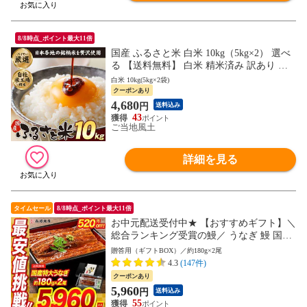
8/8時点_ポイント最大11倍
国産 ふるさと米 白米 10kg（5kg×2） 選べ
る 【送料無料】 白米 精米済み 訳あり 保
存食 コメ お米 《1-5営業日以内に発送(土
白米 10kg(5kg×2袋)
日祝除く)》---d2_furusator7_s_26_7538_5kg
クーポンあり
x2---
4,680
円
送料込み
43
ご当地風土
詳細を見る
タイムセール
8/8時点_ポイント最大11倍
お中元配送受付中★ 【おすすめギフト】＼
総合ランキング受賞の鰻／ うなぎ 鰻 国産
無投薬うなぎ 180g前後×2本 送料無料 山椒
贈答用（ギフトBOX）／約180g×2尾
鰻たれ付お取り寄せグルメ 食品 海鮮 土用
4.3
(147件)
丑 【最安値挑戦！6480円→5960円セール】
クーポンあり
5,960
円
送料込み
55