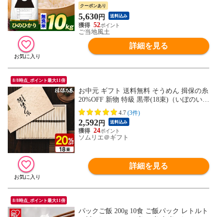
定(土日祝日除く)》---d2_hinor7_wx_25_818
クーポンあり
0_10kg_musen---
5,630
円
送料込み
52
ご当地風土
詳細を見る
8/8時点_ポイント最大11倍
お中元 ギフト 送料無料 そうめん 揖保の糸
20%OFF 新物 特級 黒帯(18束)（いぼのいと
揖保乃糸 素麺） メーカー包装済 ST-30N
4.7
(3件)
(A4) / 出産内祝い 詰合せ 快気祝 ご挨拶 御
2,592
円
送料込み
礼 お礼 写真入り メッセージカード お返し
24
ソムリエ＠ギフト
詳細を見る
8/8時点_ポイント最大11倍
パックご飯 200g 10食 ご飯パック レトルト