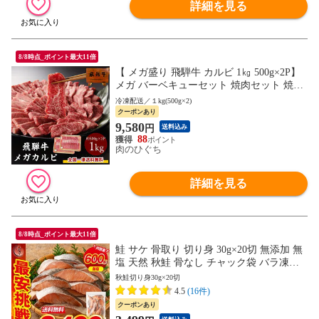
詳細を見る
8/8時点_ポイント最大11倍
【 メガ盛り 飛騨牛 カルビ 1㎏ 500g×2P】
メガ バーベキューセット 焼肉セット 焼肉
焼き肉 肉 バーベキュー 銘柄和牛 黒毛和牛
冷凍配送／１kg(500g×2)
BBQ 牛肉 d5 hrp
クーポンあり
9,580
円
送料込み
88
肉のひぐち
詳細を見る
8/8時点_ポイント最大11倍
鮭 サケ 骨取り 切り身 30g×20切 無添加 無
塩 天然 秋鮭 骨なし チャック袋 バラ凍結
冷凍 塩なし 魚切り身 骨抜き さけ ギフト
秋鮭切り身30g×20切
グルメ プレゼント
4.5
(16件)
クーポンあり