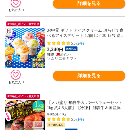
詳細を見る
8/8時点_ポイント最大11倍
お中元 ギフト アイスクリーム 凍らせて食
べるアイスデザート 12個 IDF-30 12号 送料
無料 包装済 のしは外のし / ひととえ シャ
5.0
(2件)
ーベット スイーツ セット 詰合せ お菓子
3,240
円
送料込み
贈答品 贈り物 詰合せ 詰め合わせ セット J
30
GS お返し
ソムリエ＠ギフト
詳細を見る
8/8時点_ポイント最大11倍
【メガ盛り 飛騨牛入 バーベキューセット
1kg 約4-5人前】【冷凍】飛騨牛＆国産豚肉
焼き肉セット 送料無料 バーベキュー BBQ
冷凍配送／1kg
焼肉 焼き肉 和牛 国産 hrp
5.0
(1件)
クーポンあり