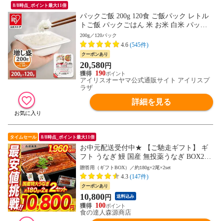
8/8時点_ポイント最大11倍
パックご飯 200g 120食 ご飯パック レトル
トご飯 パックごはん 米 お米 白米 パック
米 一人暮らし 200g×120P アイリスオーヤ
200g／120パック
マ 低温製法米 まとめ買い ストック 備蓄
4.6
(545件)
保存食 非常食 [食品]
クーポンあり
20,580
円
190
アイリスオーヤマ公式通販サイト アイリスプ
ラザ
詳細を見る
タイムセール
8/8時点_ポイント最大11倍
お中元配送受付中★ 【ご馳走ギフト】 ギ
フト うなぎ 鰻 国産 無投薬うなぎ BOX2箱
（各180g前後×2本入り×2セット） 送料無
贈答用（ギフトBOX）／約180g×2尾×2set
料 山椒鰻たれ付お取り寄せグルメ 食品 海
4.3
(147件)
鮮 贈答 【最安挑戦！12760円→10800円セ
クーポンあり
ール】 土用丑
10,800
円
送料込み
100
食の達人森源商店