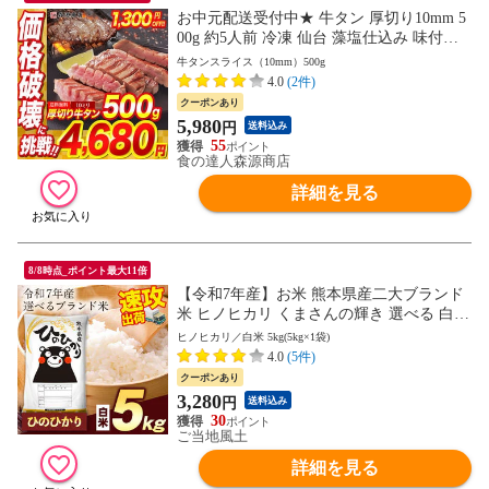
お中元配送受付中★ 牛タン 厚切り10mm 5
00g 約5人前 冷凍 仙台 藻塩仕込み 味付け
済み 塩だれ 肉厚 スリット 牛たん 豪州産
牛タンスライス（10mm）500g
4.0
(2件)
クーポンあり
5,980
円
送料込み
55
食の達人森源商店
詳細を見る
8/8時点_ポイント最大11倍
【令和7年産】お米 熊本県産二大ブランド
米 ヒノヒカリ くまさんの輝き 選べる 白米
5kg 10kg 20kg 単一原料米 ひのひかり コメ
ヒノヒカリ／白米 5kg(5kg×1袋)
精米 備蓄米 ではありません《7-14営業日
4.0
(5件)
以内に発送予定(土日祝日除く)》---d2_hino
クーポンあり
r7_wx_25_4480_5kg---
3,280
円
送料込み
30
ご当地風土
詳細を見る