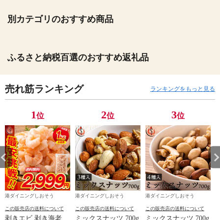
別カテゴリのおすすめ商品
ふるさと納税百選のおすすめ返礼品
売れ筋ランキング
ランキングをもっと見る
1
2
3
位
位
位
港ダイニングしおそう
港ダイニングしおそう
港ダイニングしおそう
この販売店の送料について
この販売店の送料について
この販売店の送料について
剥きエビ 剥き海老
ミックスナッツ 700g
ミックスナッツ 700g