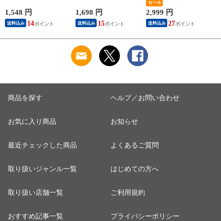
ッツ クルミ 食塩不
ッツ クルミ マカダ
【当店通常価格3,999
セール
使用 加工オイル不使
ミアナッツ 食塩不使
円→送料無料2,999
1,548 円
1,698 円
2,999 円
1
用
用 加工オイル不使用
円！】バナメイ 剥き
14
15
27
送料込み
送料込み
送料込み
身 1kg （解凍後
800g）大粒サイズ 海
鮮 冷凍 海老 1キロ
大量 贈答 送料無料
商品を探す
ヘルプ／お問い合わせ
お気に入り商品
お知らせ
最近チェックした商品
よくあるご質問
取り扱いジャンル一覧
はじめての方へ
取り扱い店舗一覧
ご利用規約
おすすめ記事一覧
プライバシーポリシー