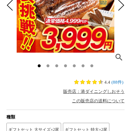
4.4
(88件)
販売店：港ダイニングしおそう
この販売店の送料について
種類
ギフトセット 大サイズ×2尾
ギフトセット 特大×2尾