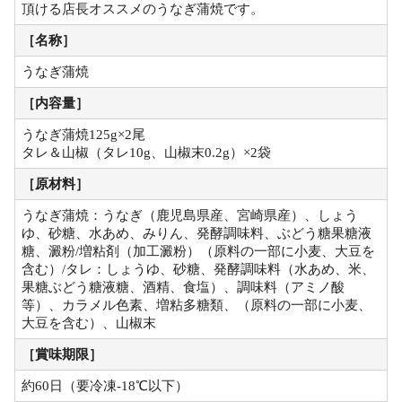
頂ける店長オススメのうなぎ蒲焼です。
［名称］
うなぎ蒲焼
［内容量］
うなぎ蒲焼125g×2尾
タレ＆山椒（タレ10g、山椒末0.2g）×2袋
［原材料］
うなぎ蒲焼：うなぎ（鹿児島県産、宮崎県産）、しょう
ゆ、砂糖、水あめ、みりん、発酵調味料、ぶどう糖果糖液
糖、澱粉/増粘剤（加工澱粉）（原料の一部に小麦、大豆を
含む）/タレ：しょうゆ、砂糖、発酵調味料（水あめ、米、
果糖ぶどう糖液糖、酒精、食塩）、調味料（アミノ酸
等）、カラメル色素、増粘多糖類、（原料の一部に小麦、
大豆を含む）、山椒末
［賞味期限］
約60日（要冷凍-18℃以下）