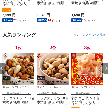
えび 背ワタなし 冷
素焼き 無塩 3種類 ア
素焼き 無塩 4種類 ア
凍えび むき海老
ーモンド カシューナ
ーモンド カシューナ
【当店通常価格3,999
セール
ッツ クルミ 食塩不
ッツ クルミ マカダ
円→送料無料2,999
使用 加工オイル不使
ミアナッツ 食塩不使
2,999 円
1,548 円
1,698 円
1
円！】バナメイ 剥き
用
用 加工オイル不使用
27
14
15
送料込み
送料込み
送料込み
身 1kg （解凍後
800g）大粒サイズ 海
鮮 冷凍 海老 1キロ
大量 贈答 送料無料
人気ランキング
ランキングをもっと見る
1
2
3
位
位
位
港ダイニングしおそう
港ダイニングしおそう
港ダイニングしおそう
この販売店の送料について
この販売店の送料について
この販売店の送料について
ミックスナッツ 700g
ミックスナッツ 700g
剥きエビ 剥き海老
素焼き 無塩 3種類 ア
素焼き 無塩 4種類 ア
えび 背ワタなし 冷
ーモンド カシューナ
ーモンド カシューナ
凍えび むき海老