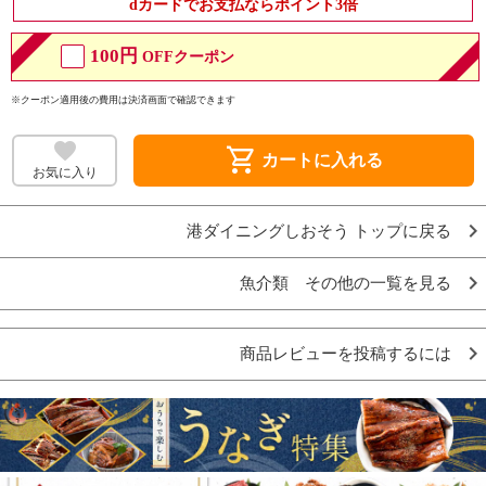
dカードでお支払ならポイント3倍
100円
OFFクーポン
※クーポン適用後の費用は決済画面で確認できます
shopping_cart
カートに入れる
お気に入り
港ダイニングしおそう トップに戻る
魚介類 その他の一覧を見る
商品レビューを投稿するには