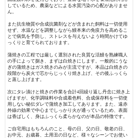
しているため、農薬などによる水質汚染の心配がありませ
ん。
また抗生物質や合成抗菌剤などが含まれた飼料は一切使用
せず、水温などを調整しながら鰻本来の免疫力を高めるこ
とで病気を予防し、ストレスを与えないよう時間かけてゆ
っくりと育てられております。
蒲焼きの工程では厳しく選別された良質な活鰻を熟練職人
の手によって捌き、まずは白焼きにします。一般的にうな
ぎの蒲焼きはガス焼きのみが主流ですが、本品は白焼きの
段階から炭火で芯からじっくり焼き上げ、その後ふっくら
と蒸し上げます。
次にタレ漬けと焼きの作業を合計4回繰り返し丹念に焼き上
げますが、化学調味料や合成着色料、合成保存料を一切使
用しない秘伝ダレで蒲焼き加工してあります。また、遠赤
外線の効果で中心までしっかり火が通っているため、表面
は香ばしく、身はふっくら柔らかなのが本品の特徴です。
ご自宅用はもちろんのこと、母の日、父の日、敬老の日、
お中元、お歳暮、土用丑の日など、様々なシーンでお使い