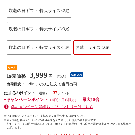
敬老の日ギフト 特大サイズ×2尾
敬老の日ギフト 特大サイズ×3尾
敬老の日ギフト 特大サイズ×1尾
お試しサイズ×2尾
セール
3,999
販売価格
送料込み
円
（税込）
12時までのご注文で当日出荷
出荷目安：
たまるdポイント
37
（通常）
+キャンペーンポイント
最大10倍
（期間・用途限定）
各キャンペーン詳細およびエントリーはこちら
※たまるdポイントはポイント支払を除く商品代金(税抜)の1％です。
※
表示倍率は各キャンペーンの適用条件を全て満たした場合の最大倍率です。
各キャンペーンの適用状況によっては、ポイントの進呈数・付与倍率が最大倍率より少なくなる場合が
ございます。