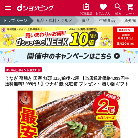
閲覧履歴
お気に入り
検索
カート
トップページ
食品・飲料・グルメ
食品
生鮮食品
魚介類
8/7 時点_ポイント最大11倍
うなぎ 蒲焼き 国産 無頭 125g前後×2尾 【当店通常価格4,999円⇒
送料無料3,999円！】ウナギ 鰻 化粧箱 プレゼント 贈り物 ギフト