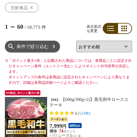
生鮮食品
1
～
60
表示形式
/
18,773
件
を変更
リスト
グリッド
条件で絞り込む
※
「ポイント最大○倍」と記載された商品については、各商品ごとに設定され
たキャンペーン条件（エントリー含む）によりポイント付与倍率が決定し
ます。
ポイントアップの条件は各商品に設定されたキャンペーンにより異なりま
すので、詳細は各商品詳細ページよりご確認ください。
8/6時点_ポイント最大11倍
【600g(300g×2)】黒毛和牛ロースス
【PR】
テーキ
4.2
(13件)
クーポンあり
7,999
円
送料込み
74
バリューマルシェ