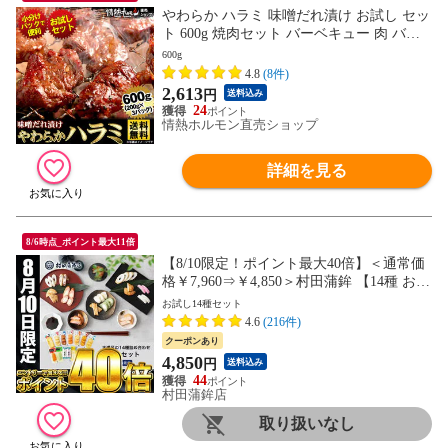
やわらか ハラミ 味噌だれ漬け お試し セッ
ト 600g 焼肉セット バーベキュー 肉 バー
ベキューセット BBQセット にく 焼肉特集
600g
(北海道・沖縄配送は別途送料追加)
4.8
(8件)
2,613
円
送料込み
24
情熱ホルモン直売ショップ
詳細を見る
8/6時点_ポイント最大11倍
【8/10限定！ポイント最大40倍】＜通常価
格￥7,960⇒￥4,850＞村田蒲鉾 【14種 お試
しセット】 かまぼこ 初節句 内祝い お祝い
お試し14種セット
お返し 蒲鉾 母の日 父の日 お中元 敬老の
4.6
(216件)
日 おつまみ 惣菜 さつま揚げ バラエティー
クーポンあり
パーティー 宴会 おいしい 美味しい うまい
4,850
円
送料込み
44
村田蒲鉾店
取り扱いなし