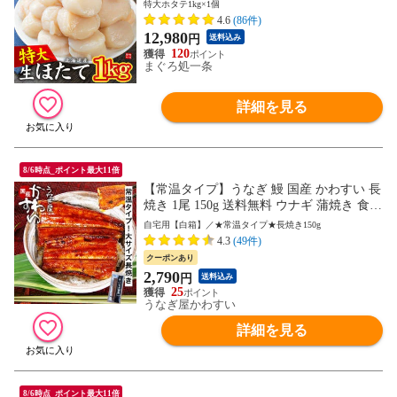
[[特大ホタテ1kg]
特大ホタテ1kg×1個
4.6
(86件)
12,980
円
送料込み
120
まぐろ処一条
詳細を見る
8/6時点_ポイント最大11倍
【常温タイプ】うなぎ 鰻 国産 かわすい 長
焼き 1尾 150g 送料無料 ウナギ 蒲焼き 食品
ギフト 誕生日プレゼント 母親 父親 お取り
自宅用【白箱】／★常温タイプ★長焼き150g
寄せ グルメ 海鮮 人気 おすすめ 内祝 食べ
4.3
(49件)
物 手土産に 便利 海外 土産
クーポンあり
2,790
円
送料込み
25
うなぎ屋かわすい
詳細を見る
8/6時点_ポイント最大11倍