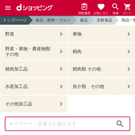
閲覧履歴
お気に入り
検索
カート
トップページ
食品・飲料・グルメ
食品
生鮮食品
商品一
野菜
果物
野菜・果物・農産物類
精肉
その他
精肉加工品
精肉類 その他
水産加工品
魚介類 その他
その他加工品
検索