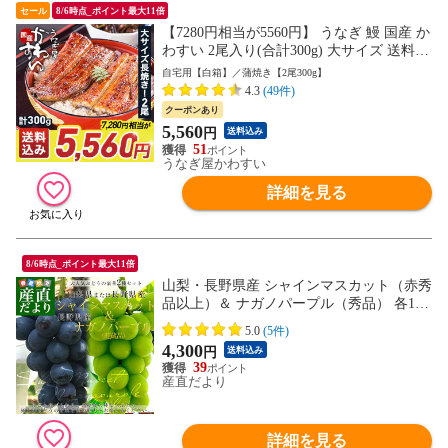
セール
8/6時点_ポイント最大11倍
【7280円相当が5560円】 うなぎ 鰻 国産 か
わすい 2尾入り(合計300g) 大サイズ 送料無
料 ウナギ 蒲焼き 食品 ギフト 誕生日プレ
自宅用【白箱】／蒲焼き【2尾300g】
ゼント 母親 父親 お取り寄せ グルメ 海鮮
4.3
(49件)
人気 おすすめ お中元 御中元 内祝 ＜のし
クーポンあり
対応可＞
5,560
円
送料込み
51
うなぎ屋かわすい
詳細を見る
8/6時点_ポイント最大11倍
山梨・長野県産 シャインマスカット（赤秀
品以上）＆ ナガノパープル（秀品） 各1房
合計約1キロ 送料無料 ぶどう 葡萄 ぶどう
5.0
(5件)
セット
4,300
円
送料込み
39
産直だより
詳細を見る