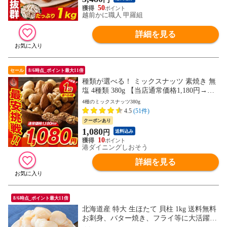
50
越前かに職人 甲羅組
詳細を見る
セール
8/6時点_ポイント最大11倍
種類が選べる！ ミックスナッツ 素焼き 無
塩 4種類 380g 【当店通常価格1,180円→送
料無料1,080円！】アーモンド カシューナ
4種のミックスナッツ380g
ッツ クルミ マカダミアナッツ 食塩不使用
4.5
(51件)
加工オイル不使用
クーポンあり
1,080
円
送料込み
10
港ダイニングしおそう
詳細を見る
8/6時点_ポイント最大11倍
北海道産 特大 生ほたて 貝柱 1kg 送料無料
お刺身、バター焼き、フライ等に大活躍