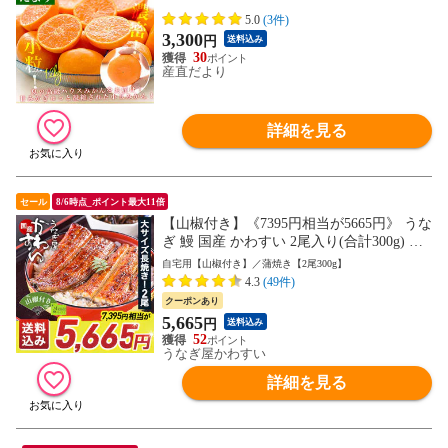
料 蜜柑 ミカン
5.0
(3件)
3,300
円
送料込み
30
産直だより
詳細を見る
セール
8/6時点_ポイント最大11倍
【山椒付き】《7395円相当が5665円》 うな
ぎ 鰻 国産 かわすい 2尾入り(合計300g) 大
サイズ 送料無料 ウナギ 蒲焼き 食品 ギフ
自宅用【山椒付き】／蒲焼き【2尾300g】
ト 誕生日プレゼント 母親 父親 お取り寄せ
4.3
(49件)
グルメ 海鮮 人気 おすすめ 内祝 食べ物＜
クーポンあり
のし対応可＞
5,665
円
送料込み
52
うなぎ屋かわすい
詳細を見る