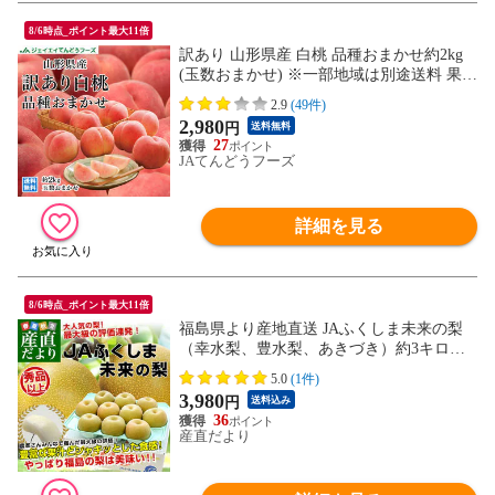
8/6時点_ポイント最大11倍
訳あり 山形県産 白桃 品種おまかせ約2kg
(玉数おまかせ) ※一部地域は別途送料 果物
8月中旬～下旬より順次出荷 フルーツ pc05
2.9
(49件)
2,980
円
送料無料
27
JAてんどうフーズ
詳細を見る
8/6時点_ポイント最大11倍
福島県より産地直送 JAふくしま未来の梨
（幸水梨、豊水梨、あきづき）約3キロ（6
玉から10玉） 送料無料 なし 梨 ナシ
5.0
(1件)
3,980
円
送料込み
36
産直だより