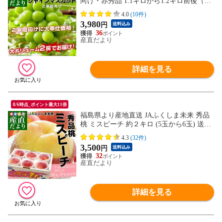
向け・赤秀品 1.1キロから1.2キロ前後（2
房）送料無料 ぶどう ブドウ 種なしぶどう
4.0
(10件)
葡萄 ※クール便
3,980
円
送料込み
36
産直だより
詳細を見る
8/6時点_ポイント最大11倍
福島県より産地直送 JAふくしま未来 秀品
桃 ミスピーチ 約２キロ (5玉から6玉) 送料
無料 もも 桃 お中元 ギフト
4.3
(32件)
3,500
円
送料込み
32
産直だより
詳細を見る