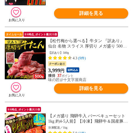
詳細を見る
タイムセール
8/6時点_ポイント最大11倍
【松竹梅から選べる】牛タン 『訳あり』
仙台 名物 スライス 厚切り メガ盛り 500g
牛たん 切り落とし 赤身 形不揃い 熟成仕込
【訳あり】500g
み バーベキュー 肉 BBQ 宮城 タン中 タン
4.3
(9件)
先 お取り寄せグルメ 在庫処分 焼肉 プレゼ
クーポンあり
ント 業務用
3,999
円
送料込み
37
味の匠@十文字屋商店
詳細を見る
8/6時点_ポイント最大11倍
【メガ盛り 飛騨牛入 バーベキューセット
1kg 約4-5人前】【冷凍】飛騨牛＆国産豚肉
焼き肉セット 送料無料 バーベキュー BBQ
冷凍配送／1kg
焼肉 焼き肉 和牛 国産 hrp