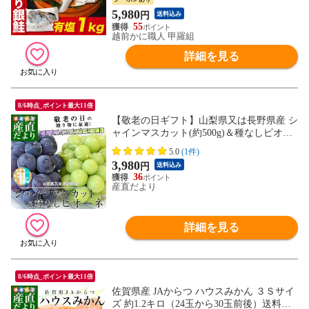
5,980
円
送料込み
55
越前かに職人 甲羅組
詳細を見る
8/6時点_ポイント最大11倍
【敬老の日ギフト】山梨県又は長野県産 シ
ャインマスカット(約500g)＆種なしピオー
ネ(約450g) 極上・秀品 各1房入り 合計950g
5.0
(1件)
以上 送料無料 ブドウ ぶどう 葡萄 メッセ
3,980
円
送料込み
ージカード付き クール便
36
産直だより
詳細を見る
8/6時点_ポイント最大11倍
佐賀県産 JAからつ ハウスみかん ３Ｓサイ
ズ 約1.2キロ（24玉から30玉前後）送料無