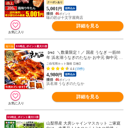
バーベキュー atjs
クーポンあり
5,001
円
送料込み
46
味の匠@十文字屋商店
詳細を見る
セール
8/6時点_ポイント最大11倍
＼数量限定！／ 国産 うなぎ 一筋88
【PR】
年 浜名湖うなぎのたなか お中元 御中元 夏
ギフト プレゼント 送料無料 小分け 蒲焼き
ご自宅用カット蒲焼【2枚】
食べ物 食品 グルメ 人気 誕生日 内祝い ご
4.4
(19件)
褒美 鰻 ウナギ 蒲焼2枚 自宅用 pon-2 ※ご
4,980
円
送料込み
指定日にお届け ds_mall_point_cp202607600
46
30
浜名湖 うなぎのたなか
詳細を見る
8/6時点_ポイント最大11倍
山梨県産 大房シャインマスカット ご家庭