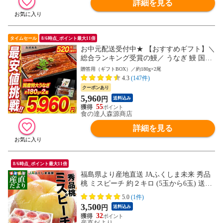
詳細を見る
タイムセール
8/6時点_ポイント最大11倍
お中元配送受付中★ 【おすすめギフト】＼
総合ランキング受賞の鰻／ うなぎ 鰻 国産
無投薬うなぎ 180g前後×2本 送料無料 山椒
贈答用（ギフトBOX）／約180g×2尾
鰻たれ付お取り寄せグルメ 食品 海鮮 土用
4.3
(147件)
丑 【最安値挑戦！6480円→5960円セール】
クーポンあり
5,960
円
送料込み
55
食の達人森源商店
詳細を見る
8/6時点_ポイント最大11倍
福島県より産地直送 JAふくしま未来 秀品
桃 ミスピーチ 約２キロ (5玉から6玉) 送料
無料 もも 桃 お中元 ギフト
5.0
(1件)
3,500
円
送料込み
32
産直だより