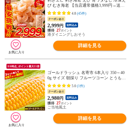
剥きエビ 剥き海老 えび 背ワタなし 冷凍え
び むき海老 【当店通常価格3,999円→送料
無料2,999円！】バナメイ 剥き身 1kg （解
4.8
(45件)
凍後800g）大粒サイズ 海鮮 冷凍 海老 1キ
クーポンあり
ロ 大量 贈答 送料無料
2,999
円
送料込み
27
港ダイニングしおそう
詳細を見る
8/6時点_ポイント最大11倍
ゴールドラッシュ 名寄市 6本入り 350～40
0g サイズ 朝採り フルーツコーン とうもろ
こし スイートコーン 極甘 お取り寄せグル
5.0
(1件)
メ 北海道産《8月中旬-9月上旬頃より発送
クーポンあり
予定(土日祝除く)》---d2_cnyrcornv2_g8_26
2,980
円
送料込み
_2980_6p---
27
ご当地風土
詳細を見る