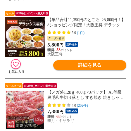
セール
8/6時点_ポイント最大11倍
【単品合計11,390円のところ⇒5,800円！】
dショッピング限定！大阪王将 デラックス
福袋 ＜北海道・沖縄は別途追加送料＞ 餃
5.0
(1件)
子 チャーハン お取り寄せ 冷凍食品 冷凍餃
クーポンあり
子 ギフト 中華 惣菜
5,800
円
送料込み
53
大阪王将
詳細を見る
タイムセール
8/6時点_ポイント最大11倍
【メガ盛1.2kｇ 400ｇ×3パック】 A5等級
黒毛和牛切り落とし すき焼き 焼きしゃぶ
送料無料 肉 牛肉 和牛 お取り寄せ グルメ
4.0
(202件)
大容量 〈※北海道・沖縄・東北6県：追加
7,380
円
送料込み
送料必要〉
68
季月・キサラギ