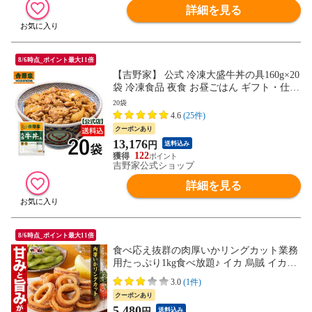
詳細を見る
8/6時点_ポイント最大11倍
【吉野家】 公式 冷凍大盛牛丼の具160g×20
袋 冷凍食品 夜食 お昼ごはん ギフト・仕送
りにも！ 送料込み
20袋
4.6
(25件)
クーポンあり
13,176
円
送料込み
122
吉野家公式ショップ
詳細を見る
8/6時点_ポイント最大11倍
食べ応え抜群の肉厚いかリングカット業務
用たっぷり1kg食べ放題♪ イカ 烏賊 イカリ
ング 肉厚いか 万能 カット済み バラ凍結
3.0
(1件)
焼きそば 煮物 炒め物 パエリア パスタ ア
クーポンあり
ヒージョ
5,480
円
送料込み