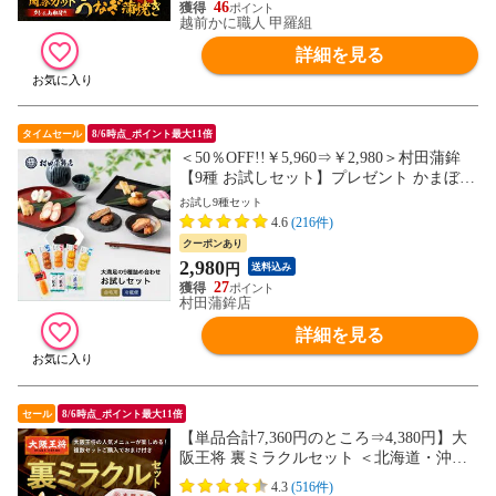
46
越前かに職人 甲羅組
詳細を見る
タイムセール
8/6時点_ポイント最大11倍
＜50％OFF!!￥5,960⇒￥2,980＞村田蒲鉾
【9種 お試しセット】プレゼント かまぼこ
初節句 内祝い お祝い お返し 蒲鉾 母の日
お試し9種セット
父の日 お中元 お歳暮 おつまみ 惣菜 さつ
4.6
(216件)
ま揚げ ギフト
クーポンあり
2,980
円
送料込み
27
村田蒲鉾店
詳細を見る
セール
8/6時点_ポイント最大11倍
【単品合計7,360円のところ⇒4,380円】大
阪王将 裏ミラクルセット ＜北海道・沖縄
は別途追加送料＞ 餃子 チャーハン お取り
4.3
(516件)