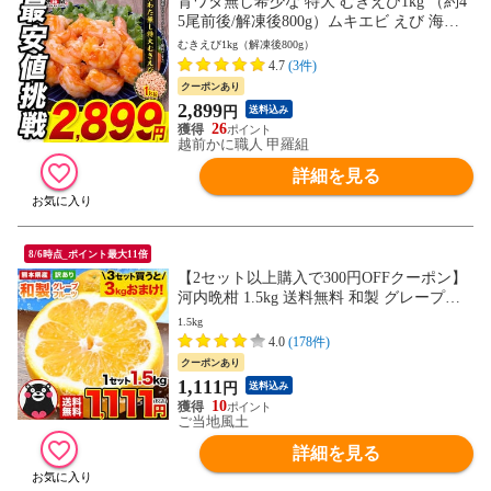
背ワタ無し希少な 特大 むきえび1kg （約4
5尾前後/解凍後800g）ムキエビ えび 海老
海鮮 アヒージョ パスタ 贈答品 ご自宅用
むきえび1kg（解凍後800g）
ギフト 冷凍エビ 簡単調理 御中元 お中元
4.7
(3件)
残暑見舞い 夏ギフト
クーポンあり
2,899
円
送料込み
26
越前かに職人 甲羅組
詳細を見る
8/6時点_ポイント最大11倍
【2セット以上購入で300円OFFクーポン】
河内晩柑 1.5kg 送料無料 和製 グレープフ
ルーツ おまけ フルーツ 果物 みかん 訳あ
1.5kg
り 熊本県産《1-5営業日以内に出荷予定
4.0
(178件)
（土日祝日除く）》---d2_wbankan4s4s_s_26
クーポンあり
_1111_1500g---
1,111
円
送料込み
10
ご当地風土
詳細を見る