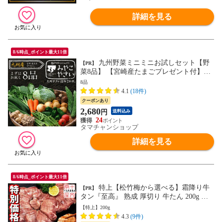
詳細を見る
8/6時点_ポイント最大11倍
九州野菜ミニミニお試しセット【野
【PR】
菜8品】 【宮崎産たまごプレゼント付】宮
崎県の農家採れたて野菜8品 全国送料無料
8品
でお届け！ 宮崎で摂れた美味しい野菜を選
4.1
(18件)
りすぐりでお届け！ お試しセット 野菜セ
クーポンあり
ット 九州産 野菜 詰め合わせ お取り寄せ
2,680
円
送料込み
ギフト クール便【送料無料】
24
タマチャンショップ
詳細を見る
8/6時点_ポイント最大11倍
特上【松竹梅から選べる】霜降り牛
【PR】
タン『至高』 熟成 厚切り 牛たん 200g セ
ット 仙台名物 ギフト 贈答用 宮城 焼肉 肉
【特上】200g
グルメ 食べ物 おつまみ お取り寄せ BBQ
4.3
(9件)