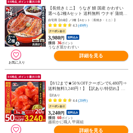
8/6時点_ポイント最大11倍
【長焼きミニ】 うなぎ 鰻 国産 かわすい
選べる2種Aセット 送料無料 ウナギ 蒲焼き
食品 ギフト 誕生日プレゼント 母親 父親
自宅用【白箱】／2種【Aセット〔長焼き・ミニ〕】
お取り寄せ グルメ 海鮮 人気 おすすめ 内
4.3
(49件)
祝 食べ物 5000円以内 【のし対応可】
クーポンあり
3,980
円
送料込み
36
うなぎ屋かわすい
詳細を見る
8/6時点_ポイント最大11倍
【8/12まで★50％OFFクーポンで6,480円⇒
送料無料3,240円！】【訳あり/特切れ】辛
子明太子 めんたいこ 魚卵 おつまみ 晩酌
【訳あり
送料無料 食品 海鮮 朝食 お弁当 海鮮vs肉
4.4
(20件)
クーポンあり
3,240
円
送料込み
60
越前かに職人 甲羅組
詳細を見る