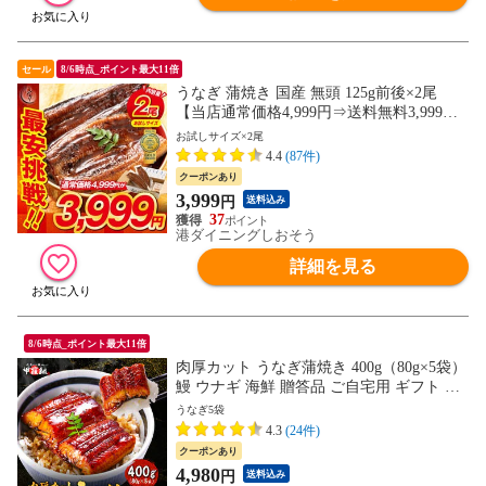
セール
8/6時点_ポイント最大11倍
うなぎ 蒲焼き 国産 無頭 125g前後×2尾
【当店通常価格4,999円⇒送料無料3,999
円！】ウナギ 鰻 化粧箱 プレゼント 贈り物
お試しサイズ×2尾
ギフト
4.4
(87件)
クーポンあり
3,999
円
送料込み
37
港ダイニングしおそう
詳細を見る
8/6時点_ポイント最大11倍
肉厚カット うなぎ蒲焼き 400g（80g×5袋）
鰻 ウナギ 海鮮 贈答品 ご自宅用 ギフト 冷
凍 送料無料 海鮮vs肉 御中元 お中元 残暑見
うなぎ5袋
舞い 夏ギフト
4.3
(24件)
クーポンあり
4,980
円
送料込み