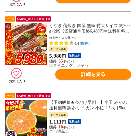
セール
8/6時点_ポイント最大11倍
うなぎ 蒲焼き 国産 無頭 特大サイズ 約200
g×2尾【当店通常価格6,480円⇒送料無料5,9
80円！】ウナギ 鰻 プレゼント 贈り物 ギフ
特大サイズ×2尾セット
ト
4.4
(88件)
クーポンあり
5,980
円
送料込み
55
港ダイニングしおそう
詳細を見る
セール
8/6時点_ポイント最大11倍
【予約解禁★今だけ早割！】小玉 みかん
送料無料 訳あり ミカン 小粒 1.5kg【5kg以
下(5キロ・5k) 家庭用 サイズ 箱買い 】 果
クーポンあり
物 熊本 極早生 柑橘 訳アリ 小玉 《9月中
1,111
円
送料込み
旬-10月中旬---d2_kodamakan_q9_26_1222_1
10
500g---
ご当地風土