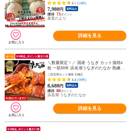
玉）送料無料 北海道メロン お中元 ギフト
4.1
(14件)
7,980
円
送料込み
73
産直だより
詳細を見る
セール
8/6時点_ポイント最大11倍
＼数量限定！／ 国産 うなぎ カット蒲焼4
枚 一筋88年 浜名湖うなぎのたなか 熟練職
人による手焼き 専門店 鰻 ウナギ 蒲焼4枚
ご自宅用カット蒲焼【4枚】
自宅用 ponhan-4 ※ご指定日にお届け
4.4
(19件)
8,680
円
送料込み
80
浜名湖 うなぎのたなか
詳細を見る
8/6時点_ポイント最大11倍