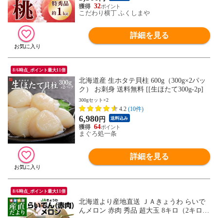
32
こだわり横丁 ふくしまや
詳細を見る
8/6時点_ポイント最大11倍
北海道産 生ホタテ貝柱 600g（300g×2パッ
ク） お刺身 送料無料 [[生ほたて300g-2p]
300gセット×2
4.2
(10件)
6,980
円
送料込み
64
まぐろ処一条
詳細を見る
8/6時点_ポイント最大11倍
北海道より産地直送 ＪＡきょうわ らいで
んメロン 赤肉 秀品 超大玉 8キロ（2キロ×4