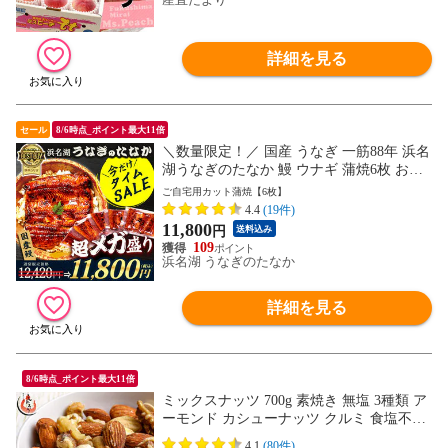
詳細を見る
セール
8/6時点_ポイント最大11倍
＼数量限定！／ 国産 うなぎ 一筋88年 浜名
湖うなぎのたなか 鰻 ウナギ 蒲焼6枚 お中
元 御中元 夏ギフト プレゼント 送料無料
ご自宅用カット蒲焼【6枚】
小分け 蒲焼き 食べ物 食品 グルメ 人気 誕
4.4
(19件)
生日 内祝い ご褒美 自宅用 pon-6 ※ご指定
11,800
円
送料込み
日にお届け
109
浜名湖 うなぎのたなか
詳細を見る
8/6時点_ポイント最大11倍
ミックスナッツ 700g 素焼き 無塩 3種類 ア
ーモンド カシューナッツ クルミ 食塩不使
用 加工オイル不使用
4.1
(80件)