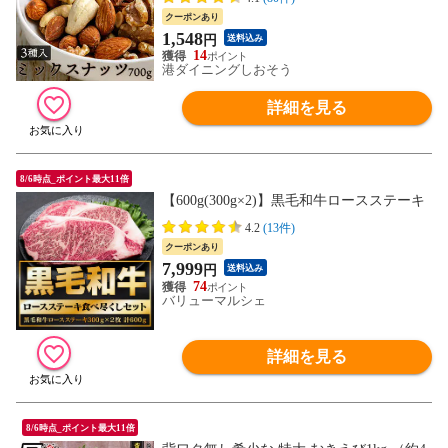
クーポンあり
1,548
円
送料込み
14
港ダイニングしおそう
詳細を見る
8/6時点_ポイント最大11倍
【600g(300g×2)】黒毛和牛ロースステーキ
4.2
(13件)
クーポンあり
7,999
円
送料込み
74
バリューマルシェ
詳細を見る
8/6時点_ポイント最大11倍