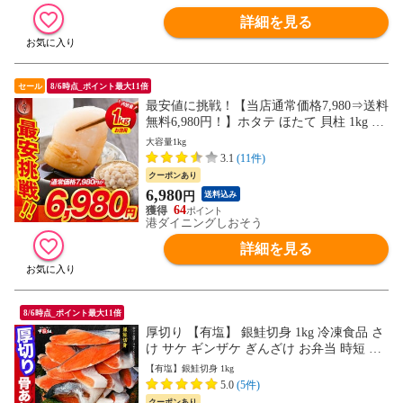
詳細を見る
セール
8/6時点_ポイント最大11倍
最安値に挑戦！【当店通常価格7,980⇒送料
無料6,980円！】ホタテ ほたて 貝柱 1kg 訳
あり（割れ 欠け サイズ不揃い） ほたて貝
大容量1kg
柱 ホタテ貝柱 帆立
3.1
(11件)
クーポンあり
6,980
円
送料込み
64
港ダイニングしおそう
詳細を見る
8/6時点_ポイント最大11倍
厚切り 【有塩】 銀鮭切身 1kg 冷凍食品 さ
け サケ ギンザケ ぎんざけ お弁当 時短 大
容量 特価
【有塩】銀鮭切身 1kg
5.0
(5件)
クーポンあり