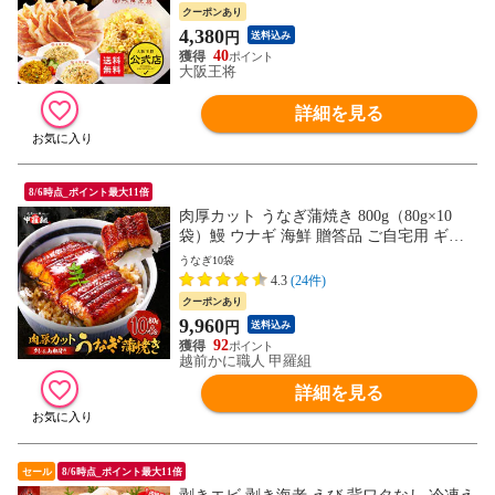
寄せ 冷凍食品 冷凍餃子 ギフト 【大阪王将
クーポンあり
CP】
4,380
円
送料込み
40
大阪王将
詳細を見る
8/6時点_ポイント最大11倍
肉厚カット うなぎ蒲焼き 800g（80g×10
袋）鰻 ウナギ 海鮮 贈答品 ご自宅用 ギフ
ト 冷凍 送料無料 海鮮vs肉 御中元 お中元
うなぎ10袋
残暑見舞い 夏ギフト
4.3
(24件)
クーポンあり
9,960
円
送料込み
92
越前かに職人 甲羅組
詳細を見る
セール
8/6時点_ポイント最大11倍