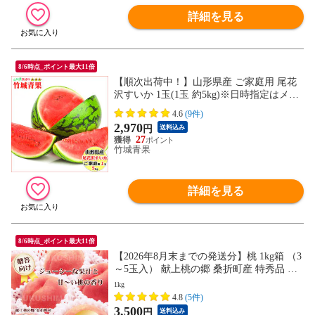
詳細を見る
8/6時点_ポイント最大11倍
【順次出荷中！】山形県産 ご家庭用 尾花
沢すいか 1玉(1玉 約5kg)※日時指定はメー
ルで※
4.6
(9件)
2,970
円
送料込み
27
竹城青果
詳細を見る
8/6時点_ポイント最大11倍
【2026年8月末までの発送分】桃 1kg箱 （3
～5玉入） 献上桃の郷 桑折町産 特秀品 硬
め 品種指定不可 贈答 ギフト プレゼント
1kg
4.8
(5件)
3,500
円
送料込み