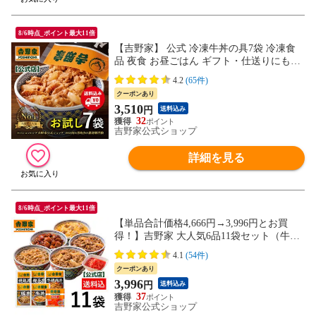
8/6時点_ポイント最大11倍
【吉野家】 公式 冷凍牛丼の具7袋 冷凍食
品 夜食 お昼ごはん ギフト・仕送りにも！
送料込み
4.2
(65件)
クーポンあり
3,510
円
送料込み
32
吉野家公式ショップ
詳細を見る
8/6時点_ポイント最大11倍
【単品合計価格4,666円→3,996円とお買
得！】吉野家 大人気6品11袋セット（牛丼2
袋・豚丼2袋・牛焼肉丼2袋 ・焼鶏丼2袋・
4.1
(54件)
親子丼2袋・紅生姜1袋）福袋 冷凍食品 夜
クーポンあり
食 お昼ごはん ギフト・仕送りにも！
3,996
円
送料込み
37
吉野家公式ショップ