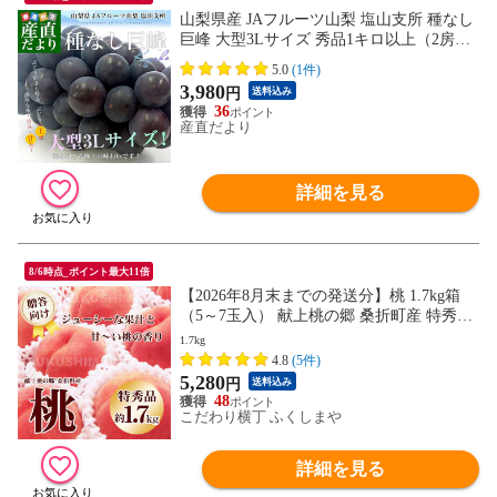
山梨県産 JAフルーツ山梨 塩山支所 種なし
巨峰 大型3Lサイズ 秀品1キロ以上（2房入
り）送料無料 ぶどう ブドウ 黒ぶどう 黒ブ
5.0
(1件)
ドウ
3,980
円
送料込み
36
産直だより
詳細を見る
8/6時点_ポイント最大11倍
【2026年8月末までの発送分】桃 1.7kg箱
（5～7玉入） 献上桃の郷 桑折町産 特秀品
硬め 品種指定不可 贈答 ギフト プレゼント
1.7kg
4.8
(5件)
5,280
円
送料込み
48
こだわり横丁 ふくしまや
詳細を見る