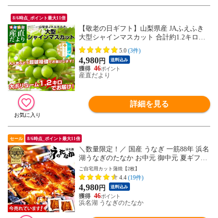
8/6時点_ポイント最大11倍
【敬老の日ギフト】山梨県産 JAふえふき
大型シャインマスカット 合計約1.2キロ（2
房）送料無料 ぶどう ブドウ 種なしぶどう
5.0
(3件)
ギフト 贈り物 メッセージカード付き クー
4,980
円
送料込み
ル便発送
46
産直だより
詳細を見る
セール
8/6時点_ポイント最大11倍
＼数量限定！／ 国産 うなぎ 一筋88年 浜名
湖うなぎのたなか お中元 御中元 夏ギフト
プレゼント 送料無料 小分け 蒲焼き 食べ物
ご自宅用カット蒲焼【2枚】
食品 グルメ 人気 誕生日 内祝い ご褒美 鰻
4.4
(19件)
ウナギ 蒲焼2枚 自宅用 pon-2 ※ご指定日に
4,980
円
送料込み
お届け ds_mall_point_cp20260760030
46
浜名湖 うなぎのたなか