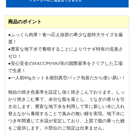
商品のポイント
●ふっくら肉厚！食べ応え抜群の希少な超特大サイズを厳
選！
●豊富な地下水で養殖することによりウナギ特有の泥臭さ
ゼロ！
●安心安全のHACCPやISO等の国際基準をクリアした工場
で生産！
●一人前80gカット＆個別真空パック包装だから使い易い！
独自の焼き色基準を設定し強く焼きこんでおります。しっ
かり焼きこむ事で、余分な脂を落とし、うなぎの香りを引
き出します。豊富な地下水を利用して常に新しい水に入れ
替えながら養殖することで臭みの無い鰻を実現。地下水に
つき年間通じて水温が安定しており、上質で脂の乗った鰻
をご提供します。※部位のご指定は出来ません。