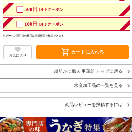
500円
OFFクーポン
100円
OFFクーポン
※クーポン適用後の費用は決済画面で確認できます
shopping_cart
カートに入れる
お気に入り
越前かに職人 甲羅組 トップに戻る
水産加工品の一覧を見る
商品レビューを投稿するには