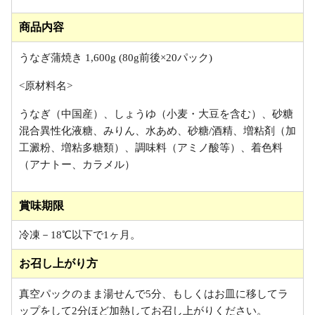
商品内容
うなぎ蒲焼き 1,600g (80g前後×20パック)
<原材料名>
うなぎ（中国産）、しょうゆ（小麦・大豆を含む）、砂糖
混合異性化液糖、みりん、水あめ、砂糖/酒精、増粘剤（加
工澱粉、増粘多糖類）、調味料（アミノ酸等）、着色料
（アナトー、カラメル）
賞味期限
冷凍－18℃以下で1ヶ月。
お召し上がり方
真空パックのまま湯せんで5分、もしくはお皿に移してラ
ップをして2分ほど加熱してお召し上がりください。