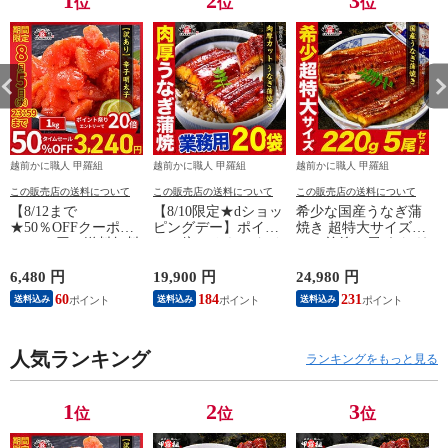
1
2
3
位
位
位
越前かに職人 甲羅組
越前かに職人 甲羅組
越前かに職人 甲羅組
この販売店の送料について
この販売店の送料について
この販売店の送料について
【8/12まで
【8/10限定★dショッ
希少な国産うなぎ蒲
★50％OFFクーポン
ピングデー】ポイン
焼き 超特大サイズ
で6,480円⇒送料無料
ト30倍<<さらにタイ
220g前後×5尾 うなぎ
3,240円！】【訳あ
ムセール開催中>>肉
ウナギ 鰻 国産うな
り/特切れ】辛子明太
厚カット うなぎ蒲焼
ぎ 通販 うなぎ お取
6,480 円
19,900 円
24,980 円
9
子 めんたいこ 魚卵
き 1,600g（80g前後
り寄せ うなぎ食べ放
60
184
231
送料込み
送料込み
送料込み
おつまみ 晩酌 送料
×20袋）鰻 ウナギ 海
題 うなぎ大容量 う
無料 食品 海鮮 朝食
鮮 贈答品 ご自宅用
な重 ひつまぶし 冷
お弁当 海鮮vs肉
ギフト 冷凍 送料無
凍うなぎ 家族用
人気ランキング
料 海鮮vs肉 御中元
ランキングをもっと見る
お中元 残暑見舞い
夏ギフト
1
2
3
位
位
位