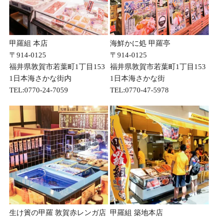
甲羅組 本店
海鮮かに処 甲羅亭
〒914-0125
〒914-0125
福井県敦賀市若葉町1丁目153
福井県敦賀市若葉町1丁目153
1日本海さかな街内
1日本海さかな街
TEL:0770-24-7059
TEL:0770-47-5978
生け簀の甲羅 敦賀赤レンガ店
甲羅組 築地本店