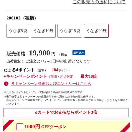
この販売店の送料について
200102（種類）
うなぎ5袋
うなぎ10袋
うなぎ15袋
うなぎ20袋
19,900
販売価格
送料込み
円
（税込）
ご注文より2～3日中の出荷となります
出荷目安：
たまるdポイント
184
（通常）
+キャンペーンポイント
最大10倍
（期間・用途限定）
各キャンペーン詳細およびエントリーはこちら
※たまるdポイントはポイント支払を除く商品代金(税抜)の1％です。
※
表示倍率は各キャンペーンの適用条件を全て満たした場合の最大倍率です。
各キャンペーンの適用状況によっては、ポイントの進呈数・付与倍率が最大倍率より少なくなる場合が
ございます。
dカードでお支払ならポイント3倍
1000円
OFFクーポン