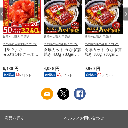
越前かに職人 甲羅組
越前かに職人 甲羅組
越前かに職人 甲羅組
この販売店の送料について
この販売店の送料について
この販売店の送料について
【8/12まで
肉厚カット うなぎ蒲
肉厚カット うなぎ蒲
★50％OFFクーポン
焼き 400g（80g前後
焼き 800g（80g前後
で6,480円⇒送料無料
×5袋） 鰻 ウナギ 海
×10袋）鰻 ウナギ 海
3,240円！】【訳あ
鮮 贈答品 ご自宅用
鮮 贈答品 ご自宅用
り/特切れ】辛子明太
ギフト 冷凍 送料無
ギフト 冷凍 送料無
6,480 円
4,980 円
9,960 円
1
子 めんたいこ 魚卵
料 海鮮vs肉 御中元
料 海鮮vs肉 御中元
き
60
46
92
送料込み
送料込み
送料込み
おつまみ 晩酌 送料
お中元 残暑見舞い
お中元 残暑見舞い
無料 食品 海鮮 朝食
夏ギフト
夏ギフト
お弁当 海鮮vs肉
商品を探す
ヘルプ／お問い合わせ