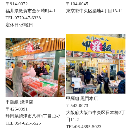
〒914-0072
〒104-0045
福井県敦賀市金ケ崎町4-1
東京都中央区築地4丁目13-11
TEL:0770-47-6338
定休日:水曜日
甲羅組 黒門本店
甲羅組 焼津店
〒542-0073
〒425-0091
大阪府大阪市中央区日本橋2丁
静岡県焼津市八楠4丁目13-7
目11-2
TEL:054-621-5525
TEL:06-4395-5023