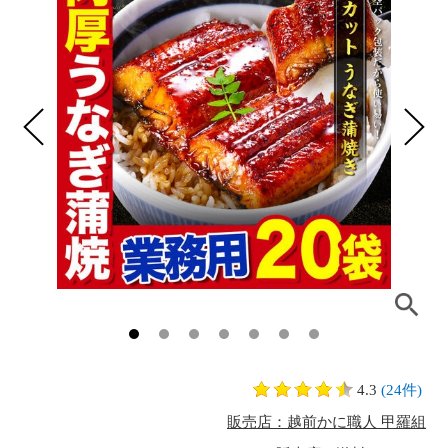
4.3
(24件)
販売店：越前かに職人 甲羅組