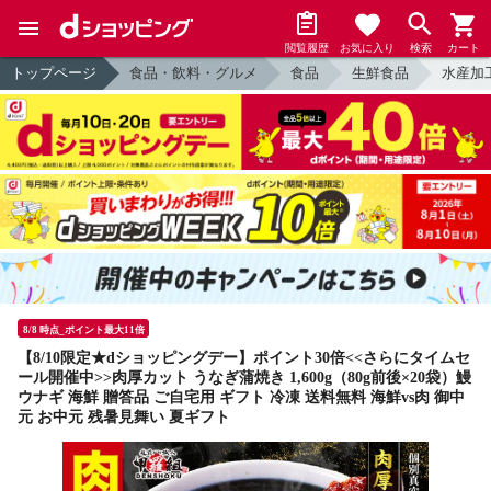
閲覧履歴
お気に入り
検索
カート
トップページ
食品・飲料・グルメ
食品
生鮮食品
水産加
8/8 時点_ポイント最大11倍
【8/10限定★dショッピングデー】ポイント30倍<<さらにタイムセ
ール開催中>>肉厚カット うなぎ蒲焼き 1,600g（80g前後×20袋）鰻
ウナギ 海鮮 贈答品 ご自宅用 ギフト 冷凍 送料無料 海鮮vs肉 御中
元 お中元 残暑見舞い 夏ギフト