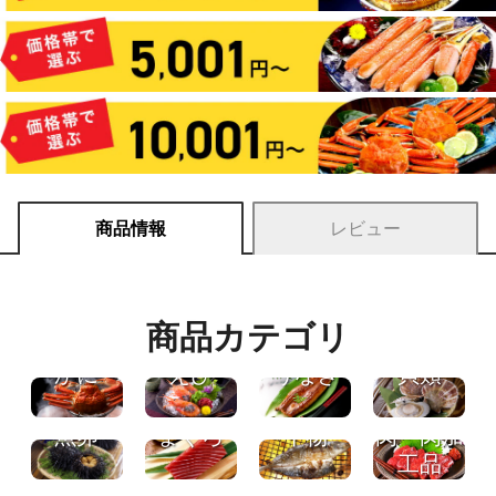
商品情報
レビュー
商品カテゴリ
かに
えび
うなぎ
貝類
肉・肉加
魚卵
まぐろ
干物
工品