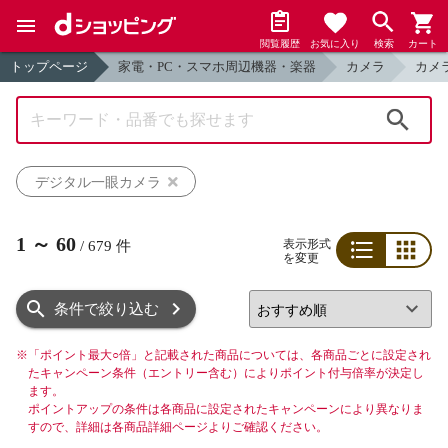
閲覧履歴
お気に入り
検索
カート
トップページ
家電・PC・スマホ周辺機器・楽器
カメラ
カメ
検索
デジタル一眼カメラ
1
～
60
表示形式
/
679
件
を変更
リスト
グリッド
条件で絞り込む
※
「ポイント最大○倍」と記載された商品については、各商品ごとに設定され
たキャンペーン条件（エントリー含む）によりポイント付与倍率が決定し
ます。
ポイントアップの条件は各商品に設定されたキャンペーンにより異なりま
すので、詳細は各商品詳細ページよりご確認ください。