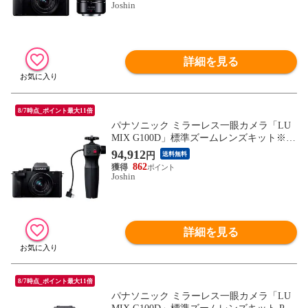
Joshin
詳細を見る
8/7時点_ポイント最大11倍
パナソニック ミラーレス一眼カメラ「LU
MIX G100D」標準ズームレンズキット※ト
ライポッドグリップ付属 Panasonic Vキット
94,912
円
送料無料
DC-G100DV-K 【返品種別A】
862
Joshin
詳細を見る
8/7時点_ポイント最大11倍
パナソニック ミラーレス一眼カメラ「LU