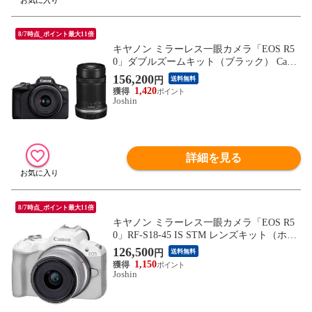
8/7時点_ポイント最大11倍
キヤノン ミラーレス一眼カメラ「EOS R5
0」ダブルズームキット（ブラック） Cano
n EOSR50BK-WZK 【返品種別A】
156,200
円
送料無料
1,420
Joshin
詳細を見る
8/7時点_ポイント最大11倍
キヤノン ミラーレス一眼カメラ「EOS R5
0」RF-S18-45 IS STM レンズキット（ホワ
イト） Canon EOSR50WH-1845ISSTMLK
126,500
円
送料無料
【返品種別A】
1,150
Joshin