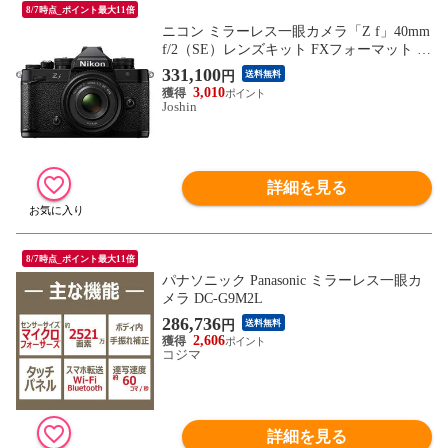
8/7時点_ポイント最大11倍
ニコン ミラーレス一眼カメラ「Z f」40mm
f/2（SE）レンズキット FXフォーマット Ni
kon ZFLK40SE 【返品種別A】
331,100
円
送料無料
3,010
Joshin
詳細を見る
8/7時点_ポイント最大11倍
パナソニック Panasonic ミラーレス一眼カ
メラ DC-G9M2L
286,736
円
送料無料
2,606
コジマ
詳細を見る