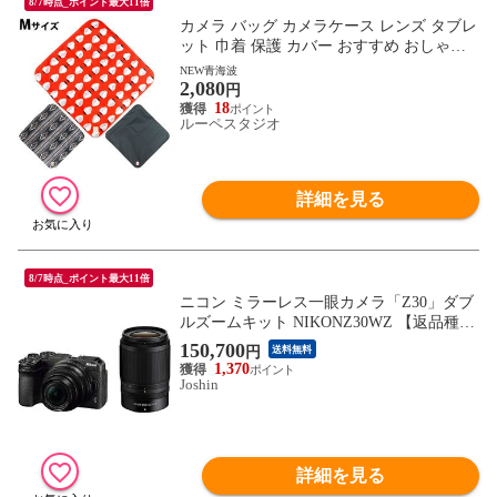
8/7時点_ポイント最大11倍
カメラ バッグ カメラケース レンズ タブレ
ット 巾着 保護 カバー おすすめ おしゃれ
包 ラップクッション いちご Mサイズ
NEW青海波
2,080
円
18
ルーペスタジオ
詳細を見る
8/7時点_ポイント最大11倍
ニコン ミラーレス一眼カメラ「Z30」ダブ
ルズームキット NIKONZ30WZ 【返品種別
A】
150,700
円
送料無料
1,370
Joshin
詳細を見る