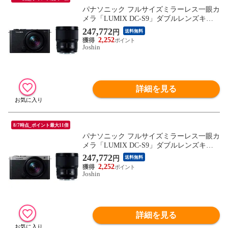
パナソニック フルサイズミラーレス一眼カ
メラ「LUMIX DC-S9」ダブルレンズキッ
ト（ジェットブラック） Panasonic DC-S9W
247,772
円
送料無料
-K 【返品種別A】
2,252
Joshin
詳細を見る
8/7時点_ポイント最大11倍
パナソニック フルサイズミラーレス一眼カ
メラ「LUMIX DC-S9」ダブルレンズキッ
ト（ダークシルバー） Panasonic DC-S9W-S
247,772
円
送料無料
【返品種別A】
2,252
Joshin
詳細を見る