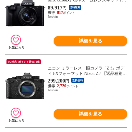
MIX G100D」標準ズームレンズキット Pan
asonic Kキット DC-G100DK-K 【返品種別
89,917
円
送料無料
A】
817
Joshin
詳細を見る
8/7時点_ポイント最大11倍
ニコン ミラーレス一眼カメラ「Z f」ボデ
ィ FXフォーマット Nikon ZF 【返品種別
A】
299,200
円
送料無料
2,720
Joshin
詳細を見る