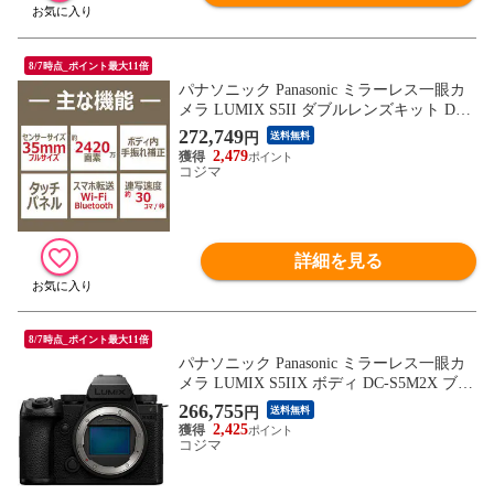
8/7時点_ポイント最大11倍
パナソニック Panasonic ミラーレス一眼カ
メラ LUMIX S5II ダブルレンズキット DC-
S5M2W ブラック
272,749
円
送料無料
2,479
コジマ
詳細を見る
8/7時点_ポイント最大11倍
パナソニック Panasonic ミラーレス一眼カ
メラ LUMIX S5IIX ボディ DC-S5M2X ブラ
ック
266,755
円
送料無料
2,425
コジマ