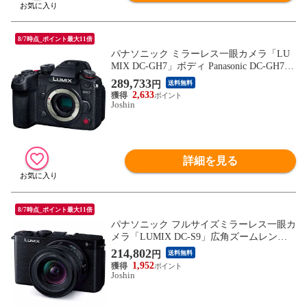
8/7時点_ポイント最大11倍
パナソニック ミラーレス一眼カメラ「LU
MIX DC-GH7」ボディ Panasonic DC-GH7
【返品種別A】
289,733
円
送料無料
2,633
Joshin
詳細を見る
8/7時点_ポイント最大11倍
パナソニック フルサイズミラーレス一眼カ
メラ「LUMIX DC-S9」広角ズームレンズ
キット（ジェットブラック） Panasonic DC-
214,802
円
送料無料
S9N-K 【返品種別A】
1,952
Joshin