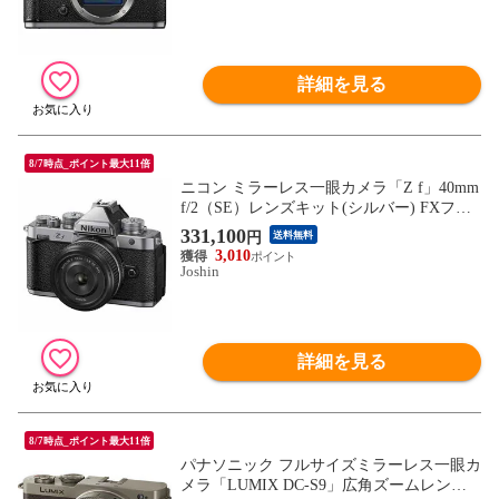
詳細を見る
8/7時点_ポイント最大11倍
ニコン ミラーレス一眼カメラ「Z f」40mm
f/2（SE）レンズキット(シルバー) FXフォ
ーマット Nikon ZFLK40SESL 【返品種別
331,100
円
送料無料
A】
3,010
Joshin
詳細を見る
8/7時点_ポイント最大11倍
パナソニック フルサイズミラーレス一眼カ
メラ「LUMIX DC-S9」広角ズームレンズ