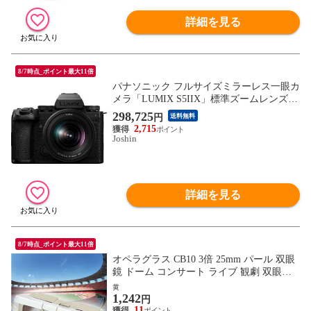
詳細を見る
8/7時点_ポイント最大11倍
パナソニック フルサイズミラーレス一眼カ
メラ「LUMIX S5IIX」標準ズームレンズキ
ット Panasonic DC-S5M2XK 【返品種別A】
298,725
円
送料無料
2,715
Joshin
詳細を見る
8/7時点_ポイント最大11倍
オペラグラス CB10 3倍 25mm パール 双眼
鏡 ドーム コンサート ライブ 観劇 双眼鏡
コンサート オペラグラス 観察 スポーツ観
黄
1,242
戦
円
11