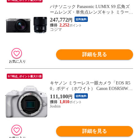
パナソニック Panasonic LUMIX S9 広角ズ
ームレンズ・単焦点レンズキット ミラーレ
ス一眼カメラ ［ズームレンズ＋単焦点レン
247,772
円
送料無料
ズ］ ダークシルバー DC-S9W-S
2,252
コジマ
詳細を見る
8/7時点_ポイント最大11倍
キヤノン ミラーレス一眼カメラ「EOS R5
0」ボディ（ホワイト） Canon EOSR50WH
【返品種別A】
111,100
円
送料無料
1,010
Joshin
詳細を見る