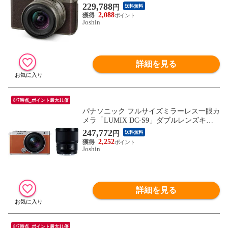
キット（チタンゴールド） Panasonic DC-S
229,788
円
送料無料
9N-N 【返品種別A】
2,088
Joshin
詳細を見る
8/7時点_ポイント最大11倍
パナソニック フルサイズミラーレス一眼カ
メラ「LUMIX DC-S9」ダブルレンズキッ
ト（キャメルオレンジ） Panasonic DC-S9W
247,772
円
送料無料
-D 【返品種別A】
2,252
Joshin
詳細を見る
8/7時点_ポイント最大11倍