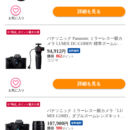
詳細を見る
8/7時点_ポイント最大11倍
パナソニック Panasonic ミラーレス一眼カ
メラ LUMIX DC-G100DV 標準ズームレン
ズ＋ トライポッドグリップキット
94,912
円
送料無料
862
コジマ
詳細を見る
8/7時点_ポイント最大11倍
パナソニック ミラーレス一眼カメラ「LU
MIX G100D」ダブルズームレンズキット P
anasonic Kキット DC-G100DW-K 【返品種
107,900
円
送料無料
別A】
980