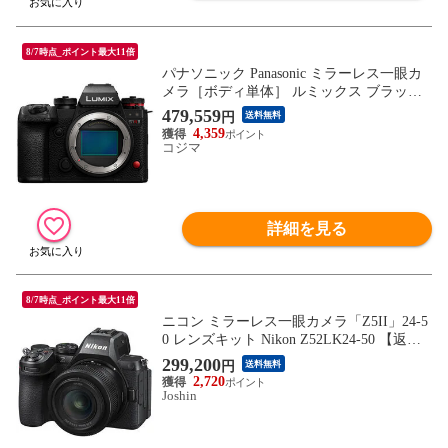
8/7時点_ポイント最大11倍
パナソニック Panasonic ミラーレス一眼カ
メラ［ボディ単体］ ルミックス ブラック
DC-S1RM2
479,559
円
送料無料
4,359
コジマ
詳細を見る
8/7時点_ポイント最大11倍
ニコン ミラーレス一眼カメラ「Z5II」24-5
0 レンズキット Nikon Z52LK24-50 【返品
種別A】
299,200
円
送料無料
2,720
Joshin