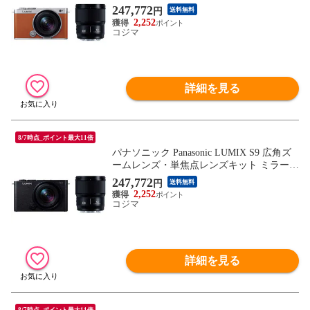
ス一眼カメラ ［ズームレンズ＋単焦点レン
247,772
円
送料無料
ズ］ キャメルオレンジ DC-S9W-D
2,252
コジマ
詳細を見る
8/7時点_ポイント最大11倍
パナソニック Panasonic LUMIX S9 広角ズ
ームレンズ・単焦点レンズキット ミラーレ
ス一眼カメラ ［ズームレンズ＋単焦点レン
247,772
円
送料無料
ズ］ ジェットブラック DC-S9W-K
2,252
コジマ
詳細を見る
8/7時点_ポイント最大11倍