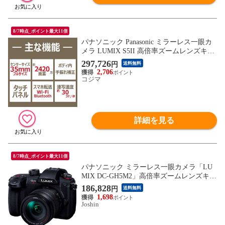
8/7時点_ポイント最大11倍
パナソニック Panasonic ミラーレス一眼カ
メラ LUMIX S5II 高倍率ズームレンズキッ
ト DC-S5M2H
297,726
円
送料無料
2,706
コジマ
詳細を見る
8/7時点_ポイント最大11倍
パナソニック ミラーレス一眼カメラ「LU
MIX DC-GH5M2」高倍率ズームレンズキッ
ト Panasonic DC-GH5MII DC-GH5M2H 【返
186,828
円
送料無料
品種別A】
1,698
Joshin