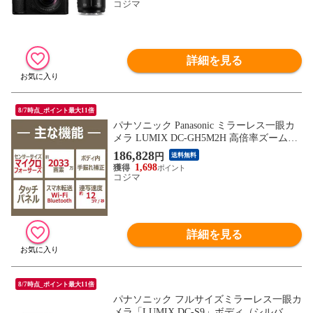
コジマ
詳細を見る
8/7時点_ポイント最大11倍
パナソニック Panasonic ミラーレス一眼カ
メラ LUMIX DC-GH5M2H 高倍率ズームレ
ンズキット
186,828
円
送料無料
1,698
コジマ
詳細を見る
8/7時点_ポイント最大11倍
パナソニック フルサイズミラーレス一眼カ
メラ「LUMIX DC-S9」ボディ（シルバ