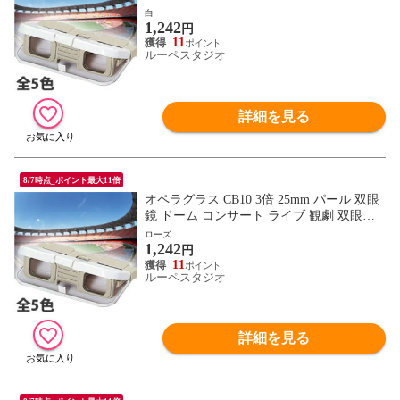
コンサート オペラグラス 観察 スポーツ観
白
1,242
戦
円
11
ルーペスタジオ
詳細を見る
8/7時点_ポイント最大11倍
オペラグラス CB10 3倍 25mm パール 双眼
鏡 ドーム コンサート ライブ 観劇 双眼鏡
コンサート オペラグラス 観察 スポーツ観
ローズ
1,242
戦
円
11
ルーペスタジオ
詳細を見る