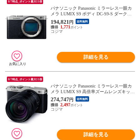
8/7時点_ポイント最大11倍
パナソニック Panasonic ミラーレス一眼カ
メラ LUMIX S9 ボディ DC-S9-S ダークシ
ルバー
194,821
円
送料無料
1,771
コジマ
詳細を見る
8/7時点_ポイント最大11倍
パナソニック Panasonic ミラーレス一眼カ
メラ LUMIX S9 高倍率ズームレンズキット
DC-S9H-S ダークシルバー
274,747
円
送料無料
2,497
コジマ
詳細を見る