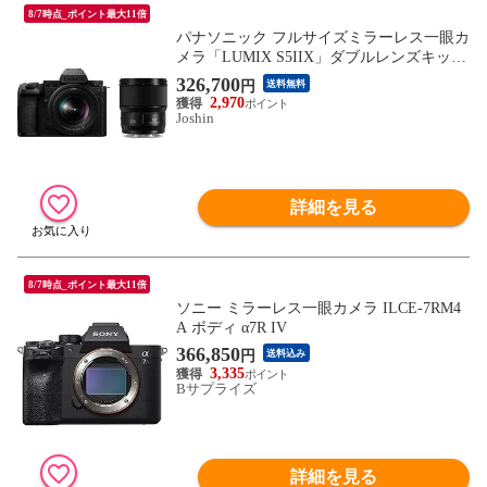
8/7時点_ポイント最大11倍
パナソニック フルサイズミラーレス一眼カ
メラ「LUMIX S5IIX」ダブルレンズキット
Panasonic DC-S5M2XW 【返品種別A】
326,700
円
送料無料
2,970
Joshin
詳細を見る
8/7時点_ポイント最大11倍
ソニー ミラーレス一眼カメラ ILCE-7RM4
A ボディ α7R IV
366,850
円
送料込み
3,335
Bサプライズ
詳細を見る