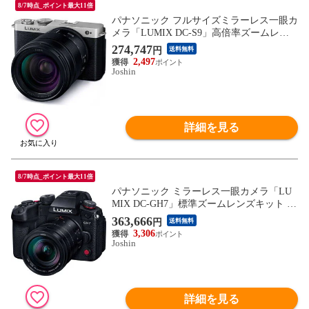
8/7時点_ポイント最大11倍
パナソニック フルサイズミラーレス一眼カ
メラ「LUMIX DC-S9」高倍率ズームレン
ズキット（シルバー） Panasonic DC-S9H-S
274,747
円
送料無料
【返品種別A】
2,497
Joshin
詳細を見る
8/7時点_ポイント最大11倍
パナソニック ミラーレス一眼カメラ「LU
MIX DC-GH7」標準ズームレンズキット Pa
nasonic DC-GH7L 【返品種別A】
363,666
円
送料無料
3,306
Joshin
詳細を見る