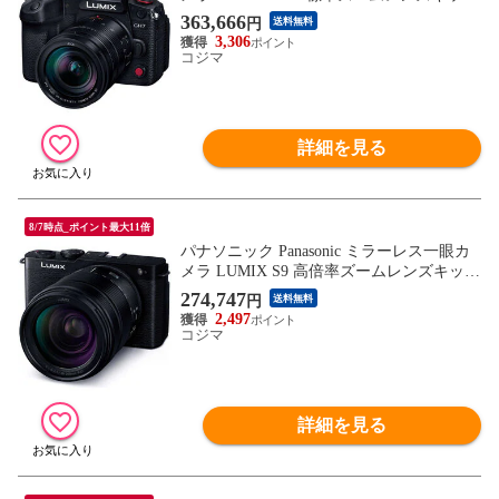
DC-GH7L
363,666
円
送料無料
3,306
コジマ
詳細を見る
8/7時点_ポイント最大11倍
パナソニック Panasonic ミラーレス一眼カ
メラ LUMIX S9 高倍率ズームレンズキット
DC-S9H-K ジェットブラック
274,747
円
送料無料
2,497
コジマ
詳細を見る