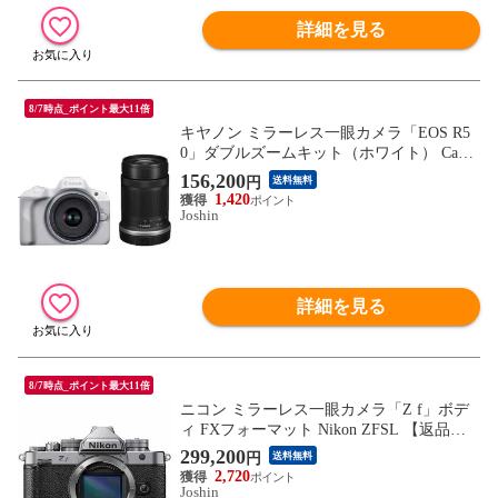
詳細を見る
8/7時点_ポイント最大11倍
キヤノン ミラーレス一眼カメラ「EOS R5
0」ダブルズームキット（ホワイト） Cano
n EOSR50WH-WZK 【返品種別A】
156,200
円
送料無料
1,420
Joshin
詳細を見る
8/7時点_ポイント最大11倍
ニコン ミラーレス一眼カメラ「Z f」ボデ
ィ FXフォーマット Nikon ZFSL 【返品種
別A】
299,200
円
送料無料
2,720
Joshin