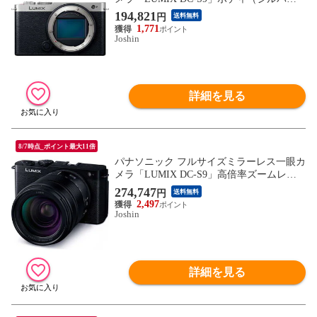
ー） Panasonic DC-S9-S 【返品種別A】
194,821
円
送料無料
1,771
Joshin
詳細を見る
8/7時点_ポイント最大11倍
パナソニック フルサイズミラーレス一眼カ
メラ「LUMIX DC-S9」高倍率ズームレン
ズキット（ブラック） Panasonic DC-S9H-K
274,747
円
送料無料
【返品種別A】
2,497
Joshin
詳細を見る