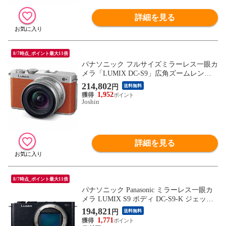
詳細を見る
8/7時点_ポイント最大11倍
パナソニック フルサイズミラーレス一眼カ
メラ「LUMIX DC-S9」広角ズームレンズ
キット（キャメルオレンジ） Panasonic DC-
214,802
円
送料無料
S9N-D 【返品種別A】
1,952
Joshin
詳細を見る
8/7時点_ポイント最大11倍
パナソニック Panasonic ミラーレス一眼カ
メラ LUMIX S9 ボディ DC-S9-K ジェット
ブラック
194,821
円
送料無料
1,771