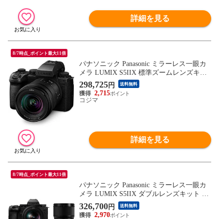
詳細を見る
8/7時点_ポイント最大11倍
パナソニック Panasonic ミラーレス一眼カ
メラ LUMIX S5IIX 標準ズームレンズキッ
ト DC-S5M2XK ブラック
298,725
円
送料無料
2,715
コジマ
詳細を見る
8/7時点_ポイント最大11倍
パナソニック Panasonic ミラーレス一眼カ
メラ LUMIX S5IIX ダブルレンズキット DC
-S5M2XW ブラック
326,700
円
送料無料
2,970