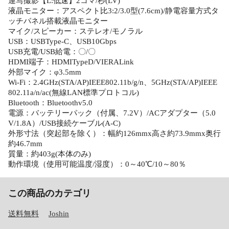
連写撮影【L:低速】2コマ/秒(LV)
液晶モニター：アスペクト比3:2/3.0型(7.6cm)/静電容量方式タ
ッチパネル搭載液晶モニター
マイク/スピーカー：ステレオ/モノラル
USB：USBType-C、USB10Gbps
USB充電/USB給電：〇/〇
HDMI端子：HDMITypeD/VIERALink
外部マイク：φ3.5mm
Wi-Fi：2.4GHz(STA/AP)IEEE802.11b/g/n、5GHz(STA/AP)IEEE
802.11a/n/ac(無線LAN標準プロトコル)
Bluetooth：Bluetoothv5.0
電源：バッテリーパック（付属、7.2V）/ACアダプター（5.0
V/1.8A）/USB接続ケーブル(A-C)
外形寸法（突起部を除く）：幅約126mmx高さ約73.9mmx奥行
約46.7mm
質量：約403g(本体のみ)
動作環境（使用可能温度/湿度）：0～40℃/10～80％
この商品のカテゴリ
送料無料
Joshin