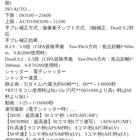
能)
ISO AUTO…
下限：ISO100～25600
上限：AUTO/ISO200～51200
手ブレ補正方式：撮像素子シフト方式、5軸補正、DualI.S.2対
応
手ブレ補正効果…
B.I.S：5.0段（CIPA規格準拠 Yaw/Pitch方向：焦点距離f=60m
m、S-R2060使用時）
DualI.S.2：6.5段（CIPA規格準拠 Yaw/Pitch方向：焦点距離f=
200mm、S-E70200使用時）
シャッター：電子シャッター
シャッター速度…
静止画：T(タイム)*(最大約60秒**)、60**～1/8000秒
*BTリモコン使用時はB(バルブ)可**ISO1600より高い時は60
秒より短い
動画：1/25～1/16000秒
連写撮影（電子シャッター時）…
【SH30：超高速】30コマ/秒（AFS/AFC/MF）
【SH30PRE：超高速】30コマ/秒(プリ連写）（AFS/AFC/MF）
【H:高速】9コマ/秒(AFS/MF時)、8コマ/秒(AFC時)(LV)
【M:中速】5コマ/秒(AFS/MF時)(LV)、5コマ/秒(AFC時)(LV)