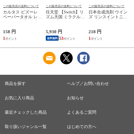
この販売店の送料について
この販売店の送料について
この販売店の送料について
カルタス ビズーレ
任天堂 【Switch】リ
日本合成洗剤 ウイン
ペーパータオル レギ
ズム天国 ミラクルス
ズ リンスイントニッ
ュラー 200枚 ビズ-レ
ターズ HAC-P-
クシャンプー つめか
ペ-パ-タオルR200
BFLTA NSW リズム
え用 340g トニツク
【返品種別A】
テンゴク ミラクルス
シヤンプ-カエ 【返
158 円
5,930 円
218 円
6
タ-ズ 【返品種別B】
品種別A】
1
53
1
送料無料
商品を探す
ヘルプ／お問い合わせ
お気に入り商品
お知らせ
最近チェックした商品
よくあるご質問
取り扱いジャンル一覧
はじめての方へ