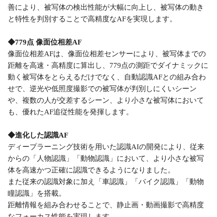
善により、被写体の検出性能が大幅に向上し、被写体の動き
と特性を判別することで高精度なAFを実現します。
◆779点 像面位相差AF
像面位相差AFは、像面位相差センサーにより、被写体までの
距離を高速・高精度に算出し、779点の測距でダイナミックに
動く被写体をとらえるだけでなく、自動認識AFとの組み合わ
せで、逆光や低照度撮影での被写体が判別しにくいシーン
や、複数の人が交差するシーン、より小さな被写体において
も、優れたAF追従性能を発揮します。
◆進化した認識AF
ディープラーニング技術を用いた認識AIの開発により、従来
からの「人物認識」「動物認識」において、より小さな被写
体を高速かつ正確に認識できるようになりました。
また従来の認識対象に加え「車認識」「バイク認識」「動物
瞳認識」を搭載。
距離情報を組み合わせることで、静止画・動画撮影で高精度
なフォーカス性能を実現します。