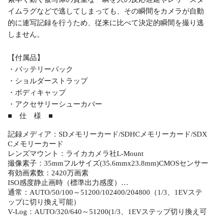
イムラグなどで逃してしまっても、その瞬間をカメラが自動
的に連写記録を行うため、従来に比べて決定的瞬間を撮り逃
しません。
【付属品】
・バッテリーパック
・ショルダーストラップ
・ボディキャップ
・アクセサリーシューカバー
■ 仕 様 ■
記録メディア：SDメモリーカード/SDHCメモリーカード/SDX
Cメモリーカード
レンズマウント：ライカカメラ社L-Mount
撮像素子：35mmフルサイズ(35.6mmx23.8mm)CMOSセンサー
有効画素数：2420万画素
ISO感度静止画時（標準出力感度）…
通常：AUTO/50/100～51200/102400/204800（1/3、1EVステ
ップに切り換え可能）
V-Log：AUTO/320/640～51200(1/3、1EVステップ切り換え可