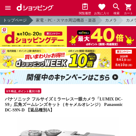
閲覧履歴
お気に入り
検索
カート
トップページ
家電・PC・スマホ周辺機器・楽器
カメラ
カメ
8/9 時点_ポイント最大11倍
パナソニック フルサイズミラーレス一眼カメラ「LUMIX DC-
S9」広角ズームレンズキット（キャメルオレンジ） Panasonic
DC-S9N-D 【返品種別A】