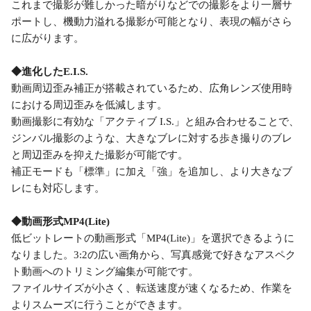
これまで撮影が難しかった暗がりなどでの撮影をより一層サ
ポートし、機動力溢れる撮影が可能となり、表現の幅がさら
に広がります。
◆進化したE.I.S.
動画周辺歪み補正が搭載されているため、広角レンズ使用時
における周辺歪みを低減します。
動画撮影に有効な「アクティブ I.S.」と組み合わせることで、
ジンバル撮影のような、大きなブレに対する歩き撮りのブレ
と周辺歪みを抑えた撮影が可能です。
補正モードも「標準」に加え「強」を追加し、より大きなブ
レにも対応します。
◆動画形式MP4(Lite)
低ビットレートの動画形式「MP4(Lite)」を選択できるように
なりました。3:2の広い画角から、写真感覚で好きなアスペク
ト動画へのトリミング編集が可能です。
ファイルサイズが小さく、転送速度が速くなるため、作業を
よりスムーズに行うことができます。