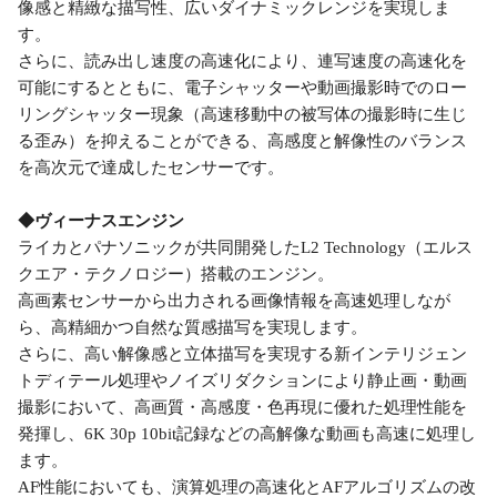
像感と精緻な描写性、広いダイナミックレンジを実現しま
す。
さらに、読み出し速度の高速化により、連写速度の高速化を
可能にするとともに、電子シャッターや動画撮影時でのロー
リングシャッター現象（高速移動中の被写体の撮影時に生じ
る歪み）を抑えることができる、高感度と解像性のバランス
を高次元で達成したセンサーです。
◆ヴィーナスエンジン
ライカとパナソニックが共同開発したL2 Technology（エルス
クエア・テクノロジー）搭載のエンジン。
高画素センサーから出力される画像情報を高速処理しなが
ら、高精細かつ自然な質感描写を実現します。
さらに、高い解像感と立体描写を実現する新インテリジェン
トディテール処理やノイズリダクションにより静止画・動画
撮影において、高画質・高感度・色再現に優れた処理性能を
発揮し、6K 30p 10bit記録などの高解像な動画も高速に処理し
ます。
AF性能においても、演算処理の高速化とAFアルゴリズムの改