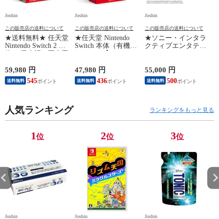
Joshin
Joshin
Joshin
Jo
この販売店の送料について
この販売店の送料について
この販売店の送料について
★送料無料★ 任天堂
★任天堂 Nintendo
★ソニー・インタラ
Nintendo Switch 2 本
Switch 本体（有機EL
クティブエンタテイ
体 （日本語・国内専
モデル）【Joy-
ンメント PlayStation
用）switch2 BEE-S-
Con(L)/(R) ホワイ
5 デジタル・エディ
KB6CA NSW2ホンタ
ト】 HEG-S-KAAAA
ション 日本語専用
対
59,980 円
47,980 円
55,000 円
1
イ 【返品種別B】
NSWホンタイホワイ
Console Language:
545
436
500
送料無料
送料無料
送料無料
ト ユウキELモデル
Japanese only（CFI-
【返品種別B】
2200B01） 【返品種
別B】
人気ランキング
ランキングをもっと見る
1
2
3
位
位
位
Joshin
Joshin
Joshin
Jo