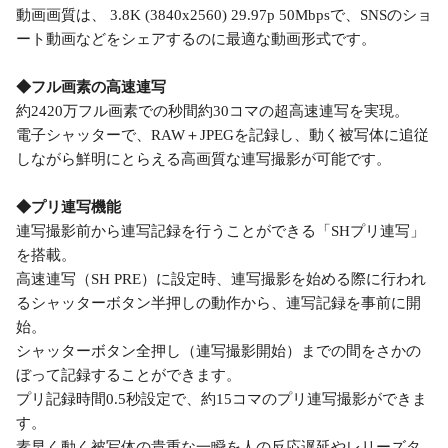
動画画質は、 3.8K (3840x2560) 29.97p 50Mbpsで、SNSのショ
ート動画などをシェアするのに最適な動画形式です。
◆フル画素の高速連写
約2420万フル画素での秒間約30コマの超高速連写を実現。
電子シャッターで、RAW＋JPEGを記録し、動く被写体に追従
しながら鮮明にとらえる高画質な連写撮影が可能です。
◆プリ連写機能
連写撮影前から連写記録を行うことができる「SHプリ連写」
を搭載。
高速連写（SH PRE）に設定時、連写撮影を始める際に行われ
るシャッターボタン半押しの動作から、連写記録を事前に開
始。
シャッターボタン全押し（連写撮影開始）までの間をさかの
ぼって記録することができます。
プリ記録時間0.5秒設定で、約15コマのプリ連写撮影ができま
す。
素早く動く被写体の貴重な一瞬を人の反応遅延やレリーズタ