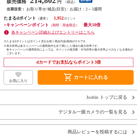
214,802
販売価格
送料無料
円
（税込）
お取り寄せ/補足(目安)：お届け：2～3週間
出荷目安：
たまるdポイント
1,952
（通常）
+キャンペーンポイント
最大10倍
（期間・用途限定）
各キャンペーン詳細およびエントリーはこちら
※たまるdポイントはポイント支払を除く商品代金(税抜)の1％です。
※
表示倍率は各キャンペーンの適用条件を全て満たした場合の最大倍率です。
各キャンペーンの適用状況によっては、ポイントの進呈数・付与倍率が最大倍率より少なくなる場合が
ございます。
dカードでお支払ならポイント3倍
shopping_cart
カートに入れる
お気に入り
Joshin トップに戻る
デジタル一眼カメラの一覧を見る
商品レビューを投稿するには