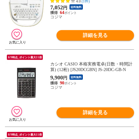
4.0
(1件)
7,052
円
送料無料
64
コジマ
詳細を見る
8/9時点_ポイント最大11倍
カシオ CASIO 本格実務電卓(日数・時間計
算) (12桁) [JS20DCGBN] JS-20DC-GB-N
9,900
円
送料無料
90
コジマ
詳細を見る
8/9時点_ポイント最大11倍