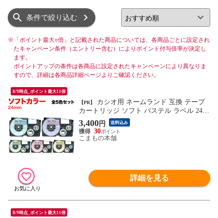
リスト
グリッド
条件で絞り込む
※
「ポイント最大○倍」と記載された商品については、各商品ごとに設定され
たキャンペーン条件（エントリー含む）によりポイント付与倍率が決定し
ます。
ポイントアップの条件は各商品に設定されたキャンペーンにより異なりま
すので、詳細は各商品詳細ページよりご確認ください。
8/9時点_ポイント最大11倍
カシオ用 ネームランド 互換 テープ
【PR】
カートリッジ ソフト パステル ラベル 24m
m 全5色セット 24mm／ソフトカラー／全5
3,400
円
送料込み
色セット
30
こまもの本舗
詳細を見る
8/9時点_ポイント最大11倍