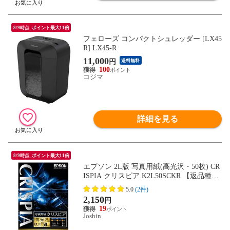
8/9時点_ポイント最大11倍
フェローズ コンパクトシュレッダー [LX45
R] LX45-R
11,000
円
送料無料
100
コジマ
詳細を見る
8/9時点_ポイント最大11倍
エプソン 2L版 写真用紙(高光沢・50枚) CR
ISPIA クリスピア K2L50SCKR 【返品種別
A】
5.0
(2件)
2,150
円
19
Joshin