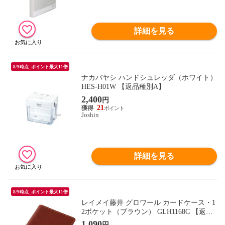
詳細を見る
8/9時点_ポイント最大11倍
ナカバヤシ ハンドシュレッダ（ホワイト）
HES-H01W 【返品種別A】
2,400
円
21
Joshin
詳細を見る
8/9時点_ポイント最大11倍
レイメイ藤井 グロワール カードケース・1
2ポケット（ブラウン） GLH1168C 【返品
種別A】
1,090
円