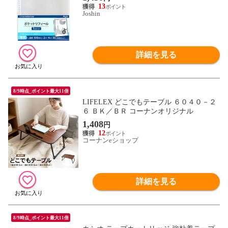
別A】
13
Joshin
詳細を見る
8/9時点_ポイント最大11倍
LIFELEX どこでもテーブル ６０４０－２
６ ＢＫ／ＢＲ コーナンオリジナル
1,408
円
12
コーナンeショップ
詳細を見る
8/9時点_ポイント最大11倍