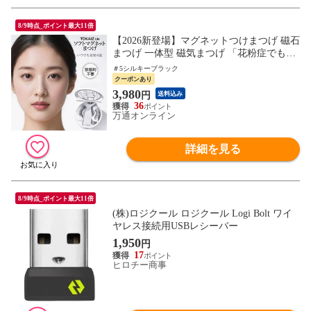
8/9時点_ポイント最大11倍
【2026新登場】マグネットつけまつげ 磁石
まつげ 一体型 磁気まつげ 「花粉症でも快
適」 接着剤不要 束感 まつ毛 軽量 磁石 マ
＃5シルキーブラック
グネット つけまつげ 繰り返し使える 負担
クーポンあり
軽減 時短 メイク 初心者 痛くない 自然 セ
3,980
円
送料込み
ルフ TOKAIZ Lite
36
万通オンライン
詳細を見る
8/9時点_ポイント最大11倍
(株)ロジクール ロジクール Logi Bolt ワイ
ヤレス接続用USBレシーバー
1,950
円
17
ヒロチー商事