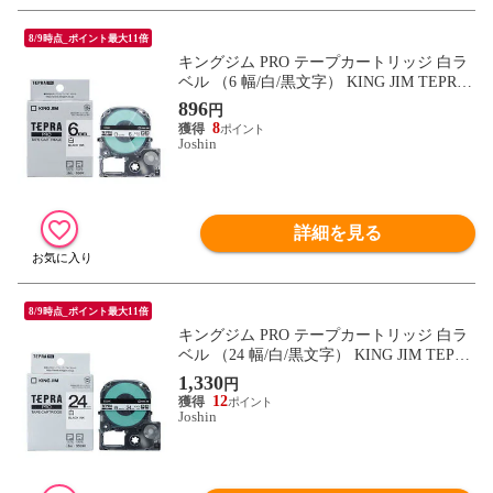
8/9時点_ポイント最大11倍
キングジム PRO テープカートリッジ 白ラ
ベル （6 幅/白/黒文字） KING JIM TEPRA
（テプラ）PROシリーズ SS6K 【返品種別
896
円
A】
8
Joshin
詳細を見る
8/9時点_ポイント最大11倍
キングジム PRO テープカートリッジ 白ラ
ベル （24 幅/白/黒文字） KING JIM TEPRA
（テプラ）PROシリーズ SS24K 【返品種
1,330
円
別A】
12
Joshin