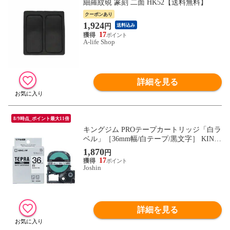
細羅紋硯 篆刻 二面 HK52【送料無料】
クーポンあり
1,924
円
送料込み
17
A-life Shop
詳細を見る
8/9時点_ポイント最大11倍
キングジム PROテープカートリッジ「白ラ
ベル」［36mm幅/白テープ/黒文字］ KING
JIM TEPRA（テプラ）PROシリーズ SS36K
1,870
円
【返品種別A】
17
Joshin
詳細を見る