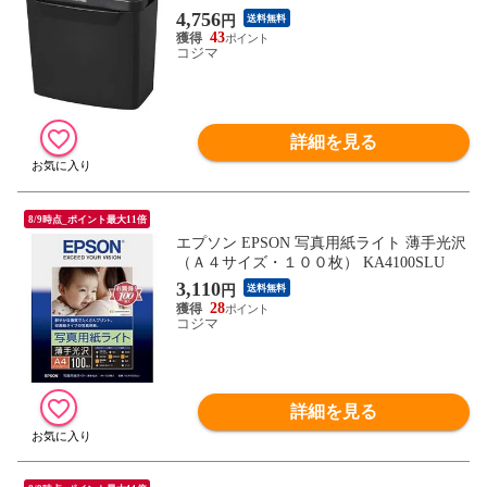
4,756
円
送料無料
43
コジマ
詳細を見る
8/9時点_ポイント最大11倍
エプソン EPSON 写真用紙ライト 薄手光沢
（Ａ４サイズ・１００枚） KA4100SLU
3,110
円
送料無料
28
コジマ
詳細を見る