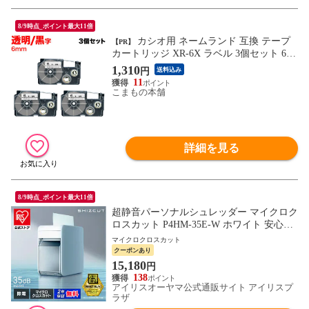
8/9時点_ポイント最大11倍
カシオ用 ネームランド 互換 テープ
【PR】
カートリッジ XR-6X ラベル 3個セット 6m
m／透明テープ／黒文字
1,310
円
送料込み
11
こまもの本舗
詳細を見る
8/9時点_ポイント最大11倍
超静音パーソナルシュレッダー マイクロク
ロスカット P4HM-35E-W ホワイト 安心延
長保証対象
マイクロクロスカット
クーポンあり
15,180
円
138
アイリスオーヤマ公式通販サイト アイリスプ
ラザ