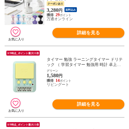
学生 進学 入学準備 入学祝い 1年保証 ギフ
クーポンあり
ト TOKAIZ Lite
3,280
円
送料込み
29
万通オンライン
詳細を見る
8/9時点_ポイント最大11倍
タイマー 勉強 ラーニングタイマー ドリテ
ック （ 学習タイマー 勉強用 時計 卓上タ
イマー 長時間タイマー 時計機能 カウント
グリーン
1,580
アップ 日付 アラーム キーロック タイムト
円
ライアル 計算 学習 音無し LED 小型 ） 【
14
リビングート
グリーン 】
詳細を見る
8/9時点_ポイント最大11倍