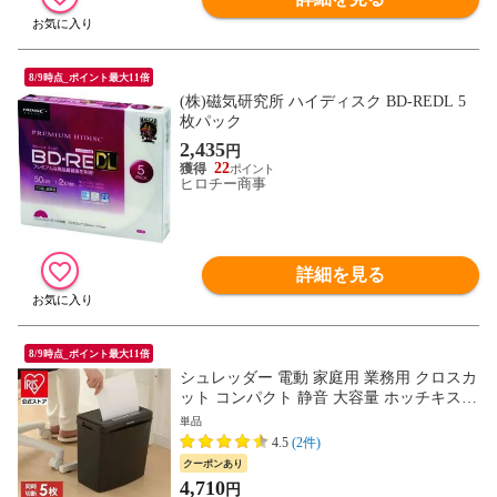
8/9時点_ポイント最大11倍
(株)磁気研究所 ハイディスク BD-REDL 5
枚パック
2,435
円
22
ヒロチー商事
詳細を見る
8/9時点_ポイント最大11倍
シュレッダー 電動 家庭用 業務用 クロスカ
ット コンパクト 静音 大容量 ホッチキス対
応 A4 5枚 ブラック パーソナルシュレッダ
単品
ー アイリスオーヤマ P5GCX2 [家電]
4.5
(2件)
クーポンあり
4,710
円