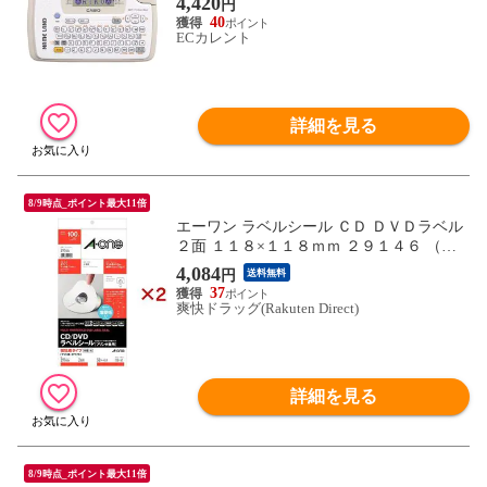
4,420
円
40
ECカレント
詳細を見る
8/9時点_ポイント最大11倍
エーワン ラベルシール ＣＤ ＤＶＤラベル
２面 １１８×１１８ｍｍ ２９１４６ （５
０シート入×２セット）
4,084
円
送料無料
37
爽快ドラッグ(Rakuten Direct)
詳細を見る
8/9時点_ポイント最大11倍