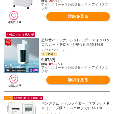
243
アイリスオーヤマ公式通販サイト アイリスプ
ラザ
詳細を見る
8/9時点_ポイント最大11倍
超静音パーソナルシュレッダー マイクロク
ロスカット P4GM-45 安心延長保証対象
マイクロクロスカット
クーポンあり
9,878
円
89
アイリスオーヤマ公式通販サイト アイリスプ
ラザ
詳細を見る
セール
8/9時点_ポイント最大11倍
キングジム ラベルライター「テプラ」ＰＲ
Ｏ（テープ幅：１８ｍｍまで） SR170