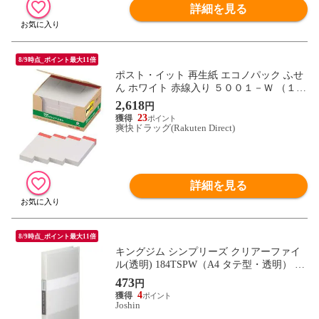
詳細を見る
8/9時点_ポイント最大11倍
ポスト・イット 再生紙 エコノパック ふせ
ん ホワイト 赤線入り ５００１－Ｗ （１０
０枚＊２０パッド）
2,618
円
23
爽快ドラッグ(Rakuten Direct)
詳細を見る
8/9時点_ポイント最大11倍
キングジム シンプリーズ クリアーファイ
ル(透明) 184TSPW（A4 タテ型・透明） 18
4TSPWトウ 【返品種別A】
473
円
4
Joshin