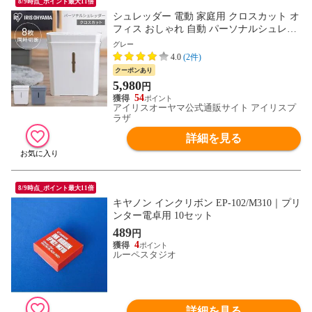
8/9時点_ポイント最大11倍
シュレッダー 電動 家庭用 クロスカット オ
フィス おしゃれ 自動 パーソナルシュレッ
ダー PS-A8C-H グレー 【安心延長保証対
グレー
象】 [家電]
4.0
(2件)
クーポンあり
5,980
円
54
アイリスオーヤマ公式通販サイト アイリスプ
ラザ
詳細を見る
8/9時点_ポイント最大11倍
キヤノン インクリボン EP-102/M310｜プリ
ンター電卓用 10セット
489
円
4
ルーペスタジオ
詳細を見る