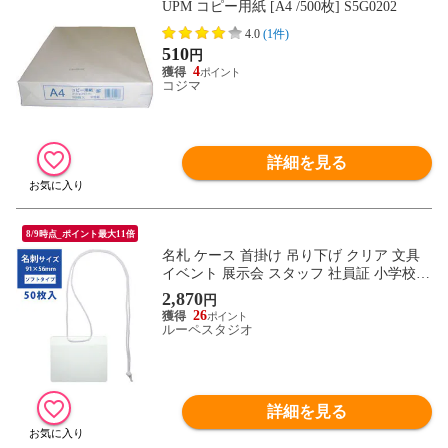
UPM コピー用紙 [A4 /500枚] S5G0202
4.0
(1件)
510
円
4
コジマ
詳細を見る
8/9時点_ポイント最大11倍
名札 ケース 首掛け 吊り下げ クリア 文具
イベント 展示会 スタッフ 社員証 小学校
学校 会社 施設 イベント吊下げ名札 名刺サ
2,870
円
イズ 50枚入 VN-306 ソニック sonic
26
ルーペスタジオ
詳細を見る