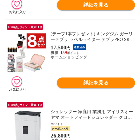
詳細を見る
8/9時点_ポイント最大11倍
(テープ1本プレゼント) キングジム ガーリ
ーテプラ ラベルライター テプラPRO SR-G
L2 ピンク TEPRA PRO テプラプロ 8点セッ
17,500
円
送料込み
ト
159
ホームショッピング
詳細を見る
8/9時点_ポイント最大11倍
シュレッダー 家庭用 業務用 アイリスオー
ヤマ オートフィードシュレッダー クロス
カット AFSR100C ホワイト 【安心延長保
ホワイト
証対象】 [家電]
クーポンあり
26,800
円