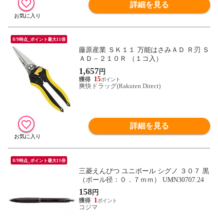
詳細を見る
8/9時点_ポイント最大11倍
藤原産業 ＳＫ１１ 万能はさみＡＤ Ｒ刃 Ｓ
ＡＤ－２１０Ｒ （１コ入）
1,657
円
15
爽快ドラッグ(Rakuten Direct)
詳細を見る
8/9時点_ポイント最大11倍
三菱えんぴつ ユニボール シグノ ３０７ 黒
（ボール径：０．７ｍｍ） UMN30707.24
158
円
1
コジマ