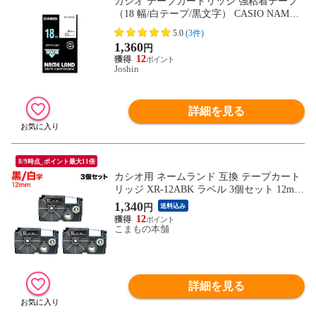
カシオ テープカートリッジ 強粘着テープ
（18 幅/白テープ/黒文字） CASIO NAME L
AND（ネームランド） XR-18GWE 【返品
5.0
(3件)
種別A】
1,360
円
12
Joshin
詳細を見る
8/9時点_ポイント最大11倍
カシオ用 ネームランド 互換 テープカート
リッジ XR-12ABK ラベル 3個セット 12mm
／黒テープ／白文字
1,340
円
送料込み
12
こまもの本舗
詳細を見る