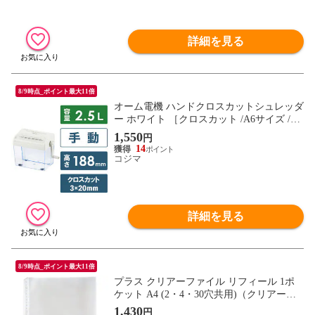
詳細を見る
8/9時点_ポイント最大11倍
オーム電機 ハンドクロスカットシュレッダ
ー ホワイト ［クロスカット /A6サイズ /CD
カット対応］ HS-C130-W
1,550
円
14
コジマ
詳細を見る
8/9時点_ポイント最大11倍
プラス クリアーファイル リフィール 1ポ
ケット A4 (2・4・30穴共用)（クリアー）1
00枚入り RE-161RW-100P(87181) 【返品種
1,430
円