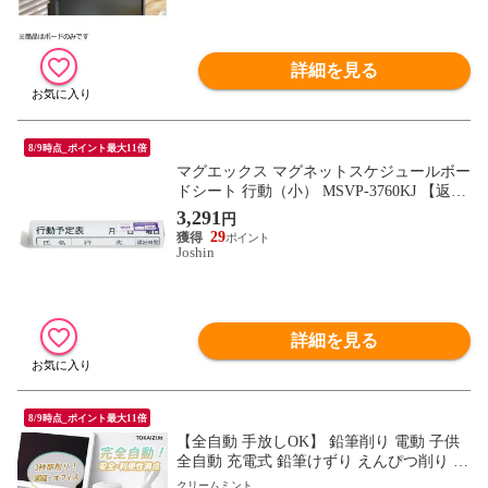
詳細を見る
8/9時点_ポイント最大11倍
マグエックス マグネットスケジュールボー
ドシート 行動（小） MSVP-3760KJ 【返品
種別A】
3,291
円
29
Joshin
詳細を見る
8/9時点_ポイント最大11倍
【全自動 手放しOK】 鉛筆削り 電動 子供
全自動 充電式 鉛筆けずり えんぴつ削り U
SB Type-C 自動送り 自動戻り 芯先調整 小
クリームミント