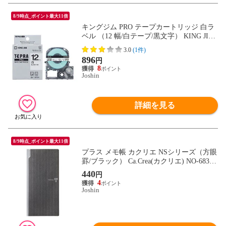
8/9時点_ポイント最大11倍
キングジム PRO テープカートリッジ 白ラ
ベル （12 幅/白テープ/黒文字） KING JIM
TEPRA（テプラ）PROシリーズ SS12K
3.0
(1件)
【返品種別A】
896
円
8
Joshin
詳細を見る
8/9時点_ポイント最大11倍
プラス メモ帳 カクリエ NSシリーズ（方眼
罫/ブラック） Ca.Crea(カクリエ) NO-683G
C(77762) 【返品種別A】
440
円
4
Joshin