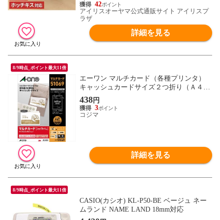
42
アイリスオーヤマ公式通販サイト アイリスプ
ラザ
詳細を見る
8/9時点_ポイント最大11倍
エーワン マルチカード（各種プリンタ）
キャッシュカードサイズ２つ折り（Ａ４・
５面×１０シート） 51069
438
円
3
コジマ
詳細を見る
8/9時点_ポイント最大11倍
CASIO(カシオ) KL-P50-BE ベージュ ネー
ムランド NAME LAND 18mm対応