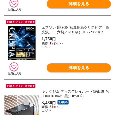
詳細を見る
8/9時点_ポイント最大11倍
エプソン EPSON 写真用紙クリスピア「高
光沢」 （六切／２０枚） K6G20SCKR
1,750
円
15
コジマ
詳細を見る
8/9時点_ポイント最大11倍
キングジム ディスプレイボード(約H38×W
500×D168mm･黒) DB500ｸﾛ
3,480
円
送料無料
31
コジマ