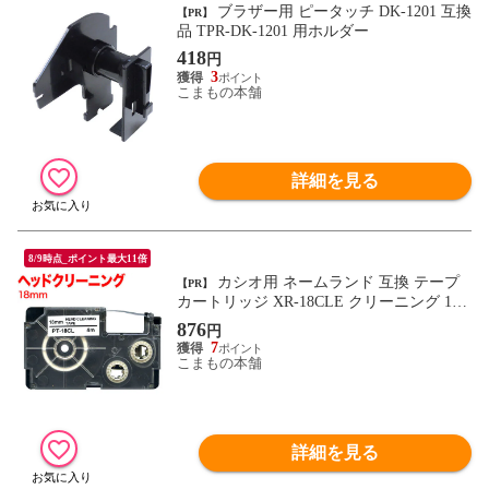
ブラザー用 ピータッチ DK-1201 互換
【PR】
品 TPR-DK-1201 用ホルダー
418
円
3
こまもの本舗
詳細を見る
8/9時点_ポイント最大11倍
カシオ用 ネームランド 互換 テープ
【PR】
カートリッジ XR-18CLE クリーニング 18m
m
876
円
7
こまもの本舗
詳細を見る