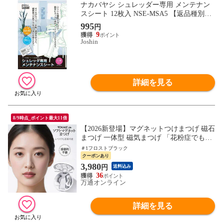
ナカバヤシ シュレッダー専用 メンテナン
スシート 12枚入 NSE-MSA5 【返品種別
A】
995
円
9
Joshin
詳細を見る
8/9時点_ポイント最大11倍
【2026新登場】マグネットつけまつげ 磁石
まつげ 一体型 磁気まつげ 「花粉症でも快
適」 接着剤不要 束感 まつ毛 軽量 磁石 マ
＃1フロストブラック
グネット つけまつげ 繰り返し使える 負担
クーポンあり
軽減 時短 メイク 初心者 痛くない 自然 セ
3,980
円
送料込み
ルフ TOKAIZ Lite
36
万通オンライン
詳細を見る