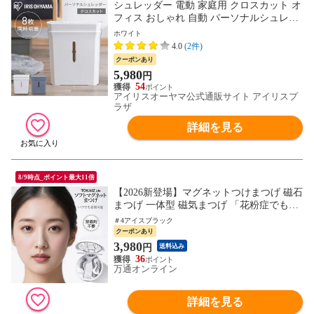
シュレッダー 電動 家庭用 クロスカット オ
フィス おしゃれ 自動 パーソナルシュレッ
ダー PS-A8C-W ホワイト 【安心延長保証
ホワイト
対象】 [家電]
4.0
(2件)
クーポンあり
5,980
円
54
アイリスオーヤマ公式通販サイト アイリスプ
ラザ
詳細を見る
8/9時点_ポイント最大11倍
【2026新登場】マグネットつけまつげ 磁石
まつげ 一体型 磁気まつげ 「花粉症でも快
適」 接着剤不要 束感 まつ毛 軽量 磁石 マ
＃4アイスブラック
グネット つけまつげ 繰り返し使える 負担
クーポンあり
軽減 時短 メイク 初心者 痛くない 自然 セ
3,980
円
送料込み
ルフ TOKAIZ Lite
36
万通オンライン
詳細を見る