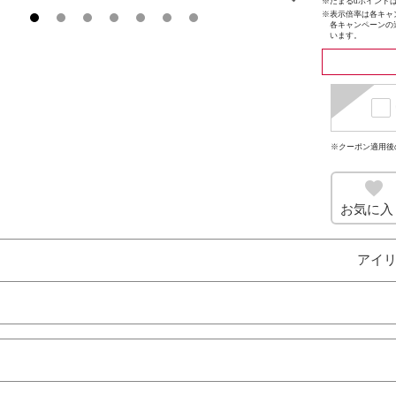
※たまるdポイントは
※
表示倍率は各キャ
各キャンペーンの
います。
※クーポン適用後
お気に入
アイリ