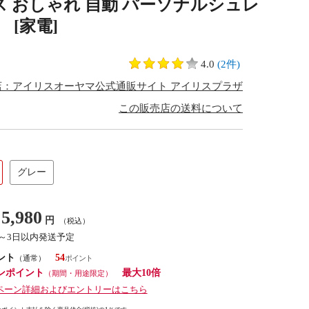
ス おしゃれ 自動 パーソナルシュレ
 [家電]
4.0
(2件)
店：アイリスオーヤマ公式通販サイト アイリスプラザ
この販売店の送料について
グレー
5,980
円
（税込）
1～3日以内発送予定
ント
54
（通常）
ンポイント
最大10倍
（期間・用途限定）
ペーン詳細およびエントリーはこちら