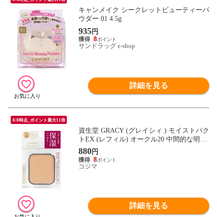
キャンメイク シークレットビューティーパ
ウダー 01 4.5g
935
円
8
サンドラッグ e-shop
詳細を見る
8/8時点_ポイント最大11倍
資生堂 GRACY (グレイシィ ) モイストパク
トEX (レフィル) オークル20 中間的な明る
さ (11g)
880
円
8
コジマ
詳細を見る