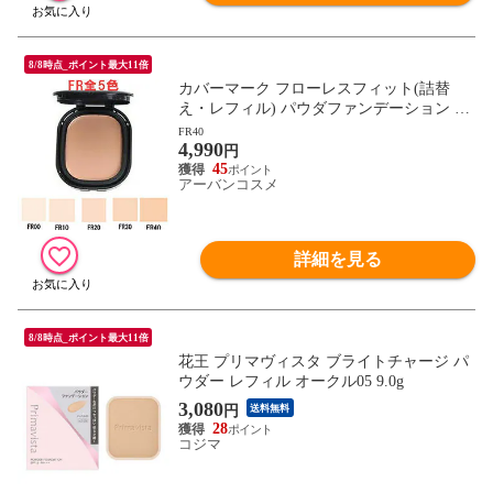
8/8時点_ポイント最大11倍
カバーマーク フローレスフィット(詰替
え・レフィル) パウダファンデーション カ
バマ SPF PA+++ 国内正規品
FR40
4,990
円
45
アーバンコスメ
詳細を見る
8/8時点_ポイント最大11倍
花王 プリマヴィスタ ブライトチャージ パ
ウダー レフィル オークル05 9.0g
3,080
円
送料無料
28
コジマ