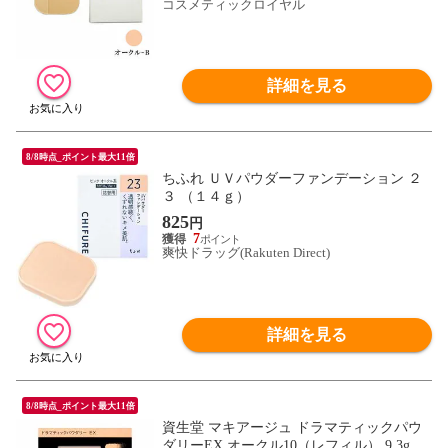
コスメティックロイヤル
詳細を見る
8/8時点_ポイント最大11倍
ちふれ ＵＶパウダーファンデーション ２
３ （１４ｇ）
825
円
7
爽快ドラッグ(Rakuten Direct)
詳細を見る
8/8時点_ポイント最大11倍
資生堂 マキアージュ ドラマティックパウ
ダリーEX オークル10（レフィル） 9.3g