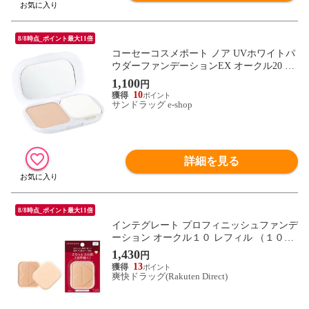
8/8時点_ポイント最大11倍
コーセーコスメポート ノア UVホワイトパ
ウダーファンデーションEX オークル20 10.
5g
1,100
円
10
サンドラッグ e-shop
詳細を見る
8/8時点_ポイント最大11倍
インテグレート プロフィニッシュファンデ
ーション オークル１０ レフィル （１０
ｇ）
1,430
円
13
爽快ドラッグ(Rakuten Direct)