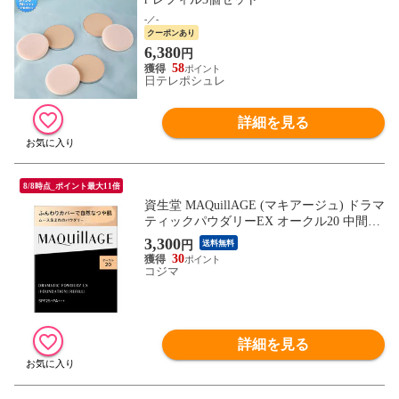
-／-
クーポンあり
6,380
円
58
日テレポシュレ
詳細を見る
8/8時点_ポイント最大11倍
資生堂 MAQuillAGE (マキアージュ) ドラマ
ティックパウダリーEX オークル20 中間的
な明るさ (9.3g)
3,300
円
送料無料
30
コジマ
詳細を見る