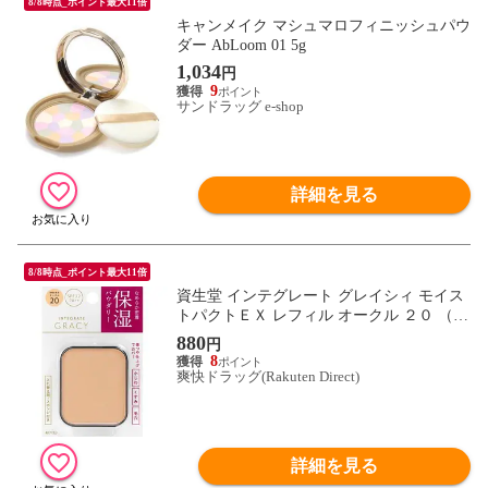
8/8時点_ポイント最大11倍
キャンメイク マシュマロフィニッシュパウ
ダー AbLoom 01 5g
1,034
円
9
サンドラッグ e-shop
詳細を見る
8/8時点_ポイント最大11倍
資生堂 インテグレート グレイシィ モイス
トパクトＥＸ レフィル オークル ２０ （１
１ｇ）
880
円
8
爽快ドラッグ(Rakuten Direct)
詳細を見る