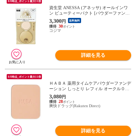
8/8時点_ポイント最大11倍
資生堂 ANESSA (アネッサ) オールインワ
ン ビューティーパクト [パウダーファンデ
ーション] 1 やや明るめのオークル (10g)
3,300
円
送料無料
30
コジマ
詳細を見る
8/8時点_ポイント最大11倍
ＨＡＢＡ 薬用タイムケアパウダーファンデ
ーション しっとり レフィル オークル０２
（９ｇ）
3,080
円
28
爽快ドラッグ(Rakuten Direct)
詳細を見る