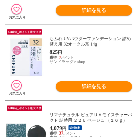
詳細を見る
8/8時点_ポイント最大11倍
ちふれ UVパウダーファンデーション 詰め
替え用 32オークル系 14g
825
円
7
サンドラッグ e-shop
詳細を見る
8/8時点_ポイント最大11倍
リマナチュラル ピュアＵＶモイスチャーパ
クト 詰替用 ２２６ ベージュ （１６ｇ）
4,079
円
送料無料
37