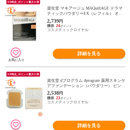
8/8時点_ポイント最大11倍
資生堂 マキアージュ MAQuillAGE ドラマ
ティックパウダリーEX（レフィル） オー
クル20
2,739
円
24
コスメティックロイヤル
詳細を見る
8/8時点_ポイント最大11倍
資生堂 dプログラム dprogram 薬用スキンケ
アファンデーション（パウダリー） ピンク
オークル10 10.5g
2,538
円
23
コスメティックロイヤル
詳細を見る