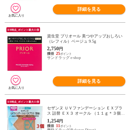
詳細を見る
8/8時点_ポイント最大11倍
資生堂 プリオール 美つやアップおしろい
（レフィル）ベージュ 9.5g
2,750
円
25
サンドラッグ e-shop
詳細を見る
8/8時点_ポイント最大11倍
セザンヌ ＵＶファンデーション ＥＸプラ
ス 詰替 ＥＸ３ オークル （１１ｇ＊３個セ
ット）
1,254
円
11
爽快ドラッグ(Rakuten Direct)