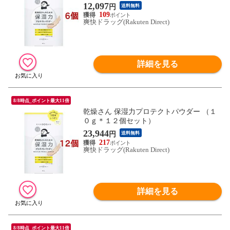
12,097
円
送料無料
109
爽快ドラッグ(Rakuten Direct)
詳細を見る
8/8時点_ポイント最大11倍
乾燥さん 保湿力プロテクトパウダー （１
０ｇ＊１２個セット）
23,944
円
送料無料
217
爽快ドラッグ(Rakuten Direct)
詳細を見る
8/8時点_ポイント最大11倍