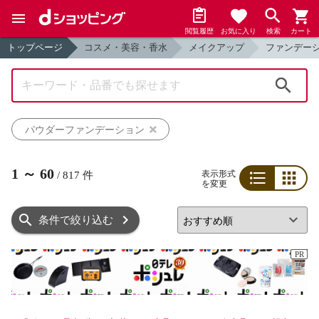
閲覧履歴
お気に入り
検索
カート
トップページ
コスメ・美容・香水
メイクアップ
ファンデー
検索
パウダーファンデーション
1
～
60
表示形式
/
817
件
を変更
リスト
グリッド
条件で絞り込む
PR