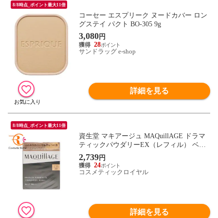
8/8時点_ポイント最大11倍
コーセー エスプリーク ヌードカバー ロン
グステイ パクト BO-305 9g
3,080
円
28
サンドラッグ e-shop
詳細を見る
8/8時点_ポイント最大11倍
資生堂 マキアージュ MAQuillAGE ドラマ
ティックパウダリーEX（レフィル） ベー
ジュオークル20
2,739
円
24
コスメティックロイヤル
詳細を見る