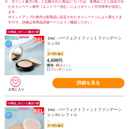
※
「ポイント最大○倍」と記載された商品については、各商品ごとに設定され
たキャンペーン条件（エントリー含む）によりポイント付与倍率が決定し
ます。
ポイントアップの条件は各商品に設定されたキャンペーンにより異なりま
すので、詳細は各商品詳細ページよりご確認ください。
8/8時点_ポイント最大11倍
パーフェクトフィットファンデーシ
【PR】
ョンAir
-／-
クーポンあり
4,600
円
41
日テレポシュレ
詳細を見る
8/8時点_ポイント最大11倍
パーフェクトフィットファンデーシ
【PR】
ョンAir レフィル
-／-
クーポンあり