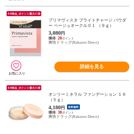
8/8時点_ポイント最大11倍
プリマヴィスタ ブライトチャージ パウダ
ー ベージュオークル０１ （９ｇ）
3,080
円
28
爽快ドラッグ(Rakuten Direct)
詳細を見る
8/8時点_ポイント最大11倍
オンリーミネラル ファンデーション １６
（５ｇ）
4,180
円
送料無料
38
爽快ドラッグ(Rakuten Direct)