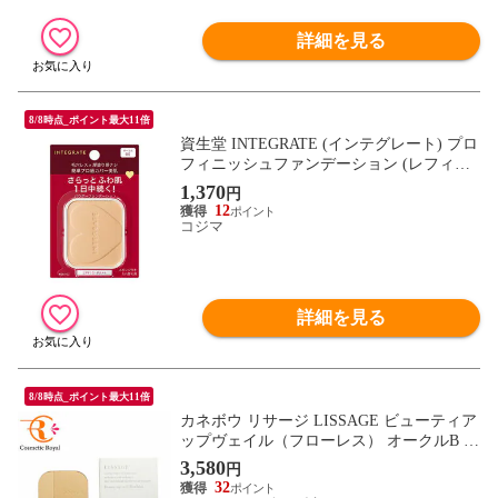
詳細を見る
8/8時点_ポイント最大11倍
資生堂 INTEGRATE (インテグレート) プロ
フィニッシュファンデーション (レフィル)
オークル00 明るめ (10g)
1,370
円
12
コジマ
詳細を見る
8/8時点_ポイント最大11倍
カネボウ リサージ LISSAGE ビューティア
ップヴェイル（フローレス） オークルB 1
0.5g
3,580
円
32