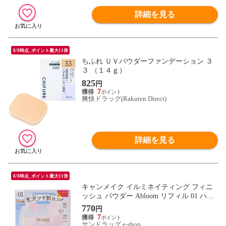
詳細を見る
8/8時点_ポイント最大11倍
ちふれ ＵＶパウダーファンデーション ３
３ （１４ｇ）
825
円
7
爽快ドラッグ(Rakuten Direct)
詳細を見る
8/8時点_ポイント最大11倍
キャンメイク イルミネイティング フィニ
ッシュ パウダー Abloom リフィル 01 ハイ
ドレンジアガーデン 6.5g
770
円
7
サンドラッグ e-shop