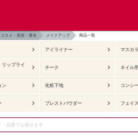
コスメ・美容・香水
メイクアップ
商品一覧
アイライナー
マスカ
・リップライ
チーク
ネイル
ョン
化粧下地
コンシ
ー
プレストパウダー
フェイ