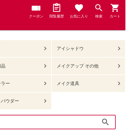
クーポン
閲覧履歴
お気に入り
検索
カート
ラ
アイシャドウ
用品
メイクアップ その他
ーラー
メイク道具
スパウダー
検索