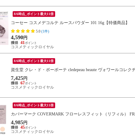
8/6時点_ポイント最大11倍
コーセー コスメデコルテ ルースパウダー 101 16g【特価商品】
5.0
(1件)
4,590
円
41
コスメティックロイヤル
8/6時点_ポイント最大11倍
資生堂 クレ・ド・ポーボーテ cledepeau beaute ヴォワールコレ
7,425
円
67
コスメティックロイヤル
8/6時点_ポイント最大11倍
カバーマーク COVERMARK フローレスフィット（リフィル） FR
4,985
円
45
コスメティックロイヤル