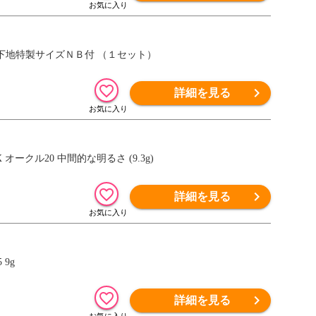
下地特製サイズＮＢ付 （１セット）
詳細を見る
オークル20 中間的な明るさ (9.3g)
詳細を見る
9g
詳細を見る