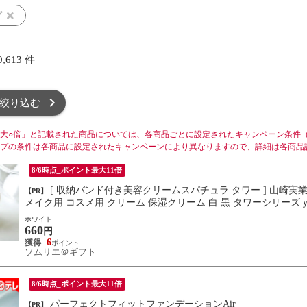
プ
9,613
件
絞り込む
大○倍」と記載された商品については、各商品ごとに設定されたキャンペーン条件
プの条件は各商品に設定されたキャンペーンにより異なりますので、詳細は各商品
8/6時点_ポイント最大11倍
[ 収納バンド付き美容クリームスパチュラ タワー ] 山崎実業 tower 4038 4039 / シリコーン シリコン メイク道具 化粧品用
【PR】
メイク用 コスメ用 クリーム 保湿クリーム 白 黒 タ
ホワイト
660
円
6
ソムリエ＠ギフト
8/6時点_ポイント最大11倍
パーフェクトフィットファンデーションAir
【PR】