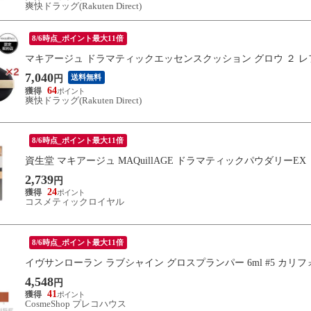
爽快ドラッグ(Rakuten Direct)
8/6時点_ポイント最大11倍
マキアージュ ドラマティックエッセンスクッション グロウ ２ レ
7,040
送料無料
円
64
爽快ドラッグ(Rakuten Direct)
8/6時点_ポイント最大11倍
資生堂 マキアージュ MAQuillAGE ドラマティックパウダリーE
2,739
円
24
コスメティックロイヤル
8/6時点_ポイント最大11倍
イヴサンローラン ラブシャイン グロスプランパー 6ml #5 カリ
4,548
円
41
CosmeShop プレコハウス