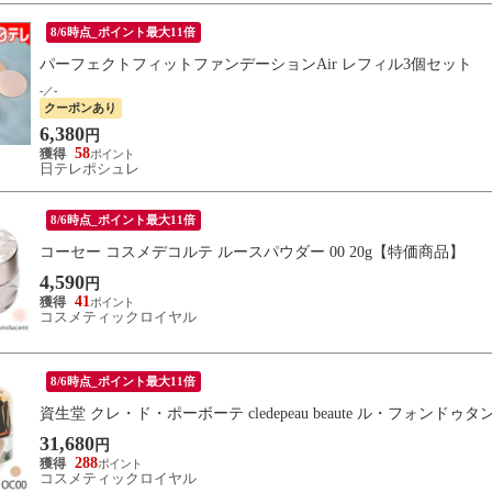
8/6時点_ポイント最大11倍
パーフェクトフィットファンデーションAir レフィル3個セット
-／-
クーポンあり
6,380
円
58
日テレポシュレ
8/6時点_ポイント最大11倍
コーセー コスメデコルテ ルースパウダー 00 20g【特価商品】
4,590
円
41
コスメティックロイヤル
8/6時点_ポイント最大11倍
資生堂 クレ・ド・ポーボーテ cledepeau beaute ル・フォンドゥタン
31,680
円
288
コスメティックロイヤル