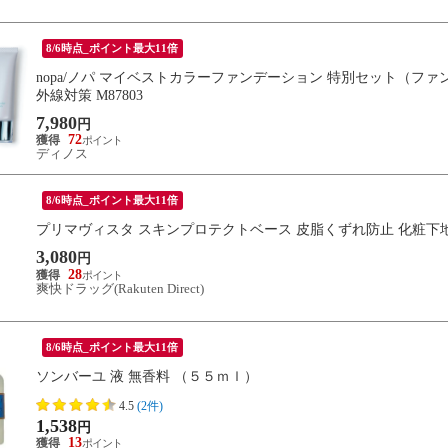
8/6時点_ポイント最大11倍
nopa/ノパ マイベストカラーファンデーション 特別セット（ファ
外線対策 M87803
7,980
円
72
ディノス
8/6時点_ポイント最大11倍
プリマヴィスタ スキンプロテクトベース 皮脂くずれ防止 化粧下
3,080
円
28
爽快ドラッグ(Rakuten Direct)
8/6時点_ポイント最大11倍
ソンバーユ 液 無香料 （５５ｍｌ）
4.5
(2件)
1,538
円
13