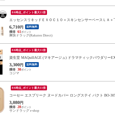
8/6時点_ポイント最大11倍
エッセンスリキッドＥＸＯＣ１０＋スキンセンサーベースＬＡ＋
6,710
送料無料
円
61
爽快ドラッグ(Rakuten Direct)
8/6時点_ポイント最大11倍
資生堂 MAQuillAGE (マキアージュ) ドラマティックパウダリーEX 
3,300
送料無料
円
30
コジマ
8/6時点_ポイント最大11倍
コーセー エスプリーク ヌードカバー ロングステイ パクト BO-305 
3,080
円
28
サンドラッグ e-shop