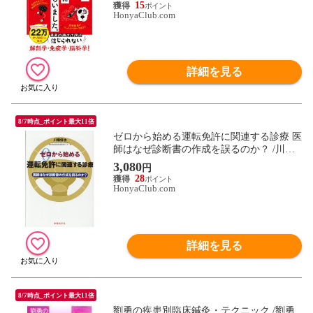
15
HonyaClub.com
詳細を見る
8/7時点_ポイント最大11倍
ゼロから始める運転免許に関連する診療 医
師はなぜ診断書の作成を誤るのか？ /川畑
信也
3,080
円
28
HonyaClub.com
詳細を見る
8/7時点_ポイント最大11倍
劉勇の疾患別臨床鍼灸・テクニック /劉勇