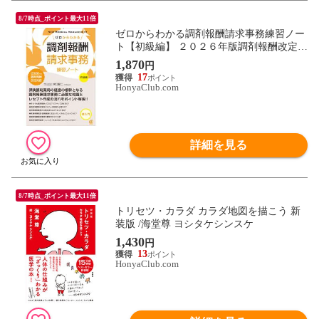
8/7時点_ポイント最大11倍
ゼロからわかる調剤報酬請求事務練習ノー
ト【初級編】 ２０２６年版調剤報酬改定対
応 /水口錠二
1,870
円
17
HonyaClub.com
詳細を見る
8/7時点_ポイント最大11倍
トリセツ・カラダ カラダ地図を描こう 新
装版 /海堂尊 ヨシタケシンスケ
1,430
円
13
HonyaClub.com