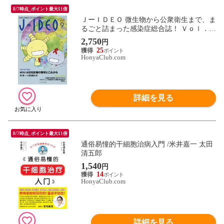
8/7時点_ポイント最大11倍
ＪーＩＤＥＯ 微生物から公衆衛生まで、ま
るごと詰まった感染症総合誌！ Ｖｏｌ．７
Ｎｏ．５ /岩田健太郎
2,750
円
25
HonyaClub.com
詳細を見る
8/7時点_ポイント最大11倍
通俗易憧的干細胞治病入門 /米井嘉一 太田
清五郎
1,540
円
14
HonyaClub.com
詳細を見る