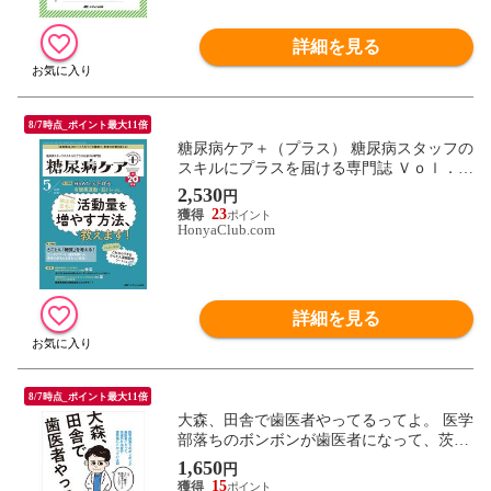
詳細を見る
8/7時点_ポイント最大11倍
糖尿病ケア＋（プラス） 糖尿病スタッフの
スキルにプラスを届ける専門誌 Ｖｏｌ．２
０ Ｎｏ．
2,530
円
23
HonyaClub.com
詳細を見る
8/7時点_ポイント最大11倍
大森、田舎で歯医者やってるってよ。 医学
部落ちのボンボンが歯医者になって、茨城
の片田舎で案外楽しくやっている話 /大森
1,650
円
翔英
15