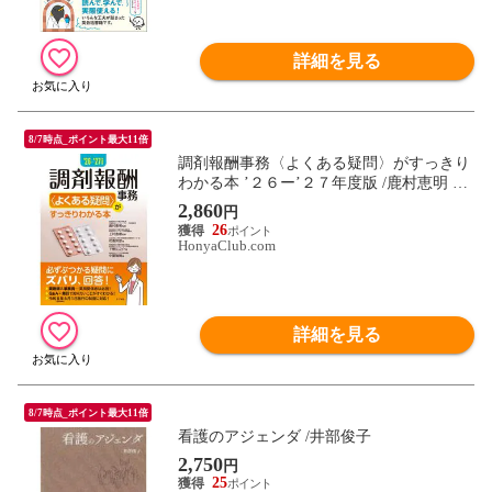
詳細を見る
8/7時点_ポイント最大11倍
調剤報酬事務〈よくある疑問〉がすっきり
わかる本 ’２６ー’２７年度版 /鹿村恵明 上
村直樹 花島邦彦
2,860
円
26
HonyaClub.com
詳細を見る
8/7時点_ポイント最大11倍
看護のアジェンダ /井部俊子
2,750
円
25