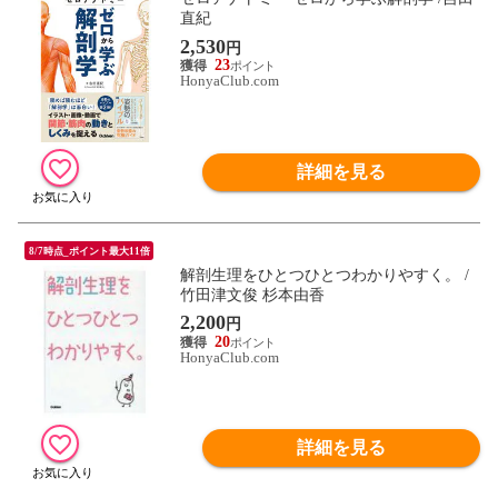
直紀
2,530
円
23
HonyaClub.com
詳細を見る
8/7時点_ポイント最大11倍
解剖生理をひとつひとつわかりやすく。 /
竹田津文俊 杉本由香
2,200
円
20
HonyaClub.com
詳細を見る