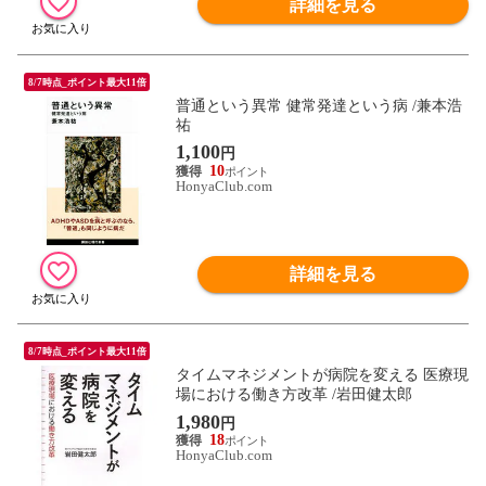
詳細を見る
8/7時点_ポイント最大11倍
普通という異常 健常発達という病 /兼本浩
祐
1,100
円
10
HonyaClub.com
詳細を見る
8/7時点_ポイント最大11倍
タイムマネジメントが病院を変える 医療現
場における働き方改革 /岩田健太郎
1,980
円
18
HonyaClub.com