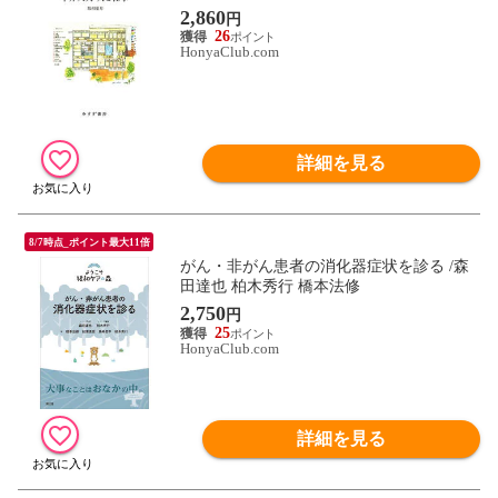
2,860
円
26
HonyaClub.com
詳細を見る
8/7時点_ポイント最大11倍
がん・非がん患者の消化器症状を診る /森
田達也 柏木秀行 橋本法修
2,750
円
25
HonyaClub.com
詳細を見る