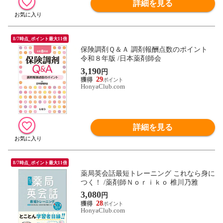
詳細を見る
8/7時点_ポイント最大11倍
保険調剤Ｑ＆Ａ 調剤報酬点数のポイント
令和８年版 /日本薬剤師会
3,190
円
29
HonyaClub.com
詳細を見る
8/7時点_ポイント最大11倍
薬局英会話最短トレーニング これなら身に
つく！ /薬剤師Ｎｏｒｉｋｏ 椎川乃雅
3,080
円
28
HonyaClub.com