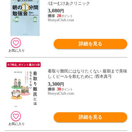
/ほーむけあクリニック
3,080
円
28
HonyaClub.com
詳細を見る
8/7時点_ポイント最大11倍
看取り難民にはなりたくない 最期まで美味
しくビールを飲むために /西本真弓
3,300
円
30
HonyaClub.com
詳細を見る