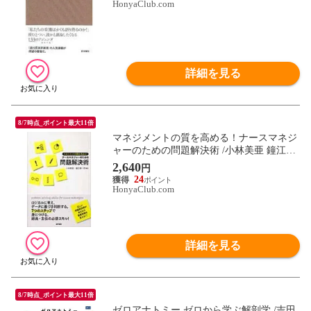
HonyaClub.com
詳細を見る
8/7時点_ポイント最大11倍
マネジメントの質を高める！ナースマネジ
ャーのための問題解決術 /小林美亜 鐘江康
一郎
2,640
円
24
HonyaClub.com
詳細を見る
8/7時点_ポイント最大11倍
ゼロアナトミー ゼロから学ぶ解剖学 /吉田