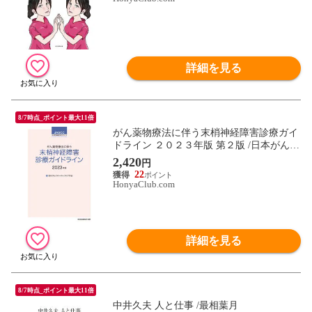
詳細を見る
8/7時点_ポイント最大11倍
がん薬物療法に伴う末梢神経障害診療ガイ
ドライン ２０２３年版 第２版 /日本がんサ
ポーティブ
2,420
円
22
HonyaClub.com
詳細を見る
8/7時点_ポイント最大11倍
中井久夫 人と仕事 /最相葉月