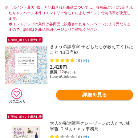
※
「ポイント最大○倍」と記載された商品については、各商品ごとに設定され
たキャンペーン条件（エントリー含む）によりポイント付与倍率が決定し
ます。
ポイントアップの条件は各商品に設定されたキャンペーンにより異なりま
すので、詳細は各商品詳細ページよりご確認ください。
8/7時点_ポイント最大11倍
きょうの診察室 子どもたちが教えてくれた
こと /山口有紗
5.0
(1件)
2,420
円
22
HonyaClub.com
詳細を見る
8/7時点_ポイント最大11倍
大人の発達障害グレーゾーンの人たち /林
寧哲 ＯＭｇｒａｙ事務局
2.0
(1件)