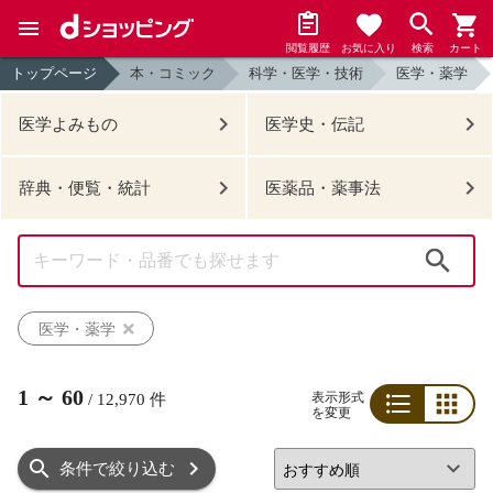
閲覧履歴
お気に入り
検索
カート
トップページ
本・コミック
科学・医学・技術
医学・薬学
医学よみもの
医学史・伝記
辞典・便覧・統計
医薬品・薬事法
検索
医学・薬学
1
～
60
表示形式
/
12,970
件
を変更
リスト
グリッド
条件で絞り込む