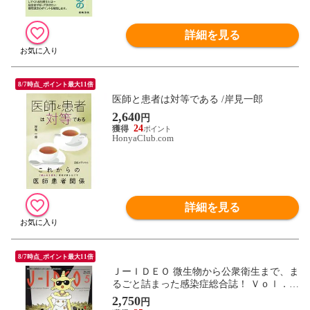
詳細を見る
8/7時点_ポイント最大11倍
医師と患者は対等である /岸見一郎
2,640
円
24
HonyaClub.com
詳細を見る
8/7時点_ポイント最大11倍
ＪーＩＤＥＯ 微生物から公衆衛生まで、ま
るごと詰まった感染症総合誌！ Ｖｏｌ．７
Ｎｏ．３ /岩田健太郎
2,750
円