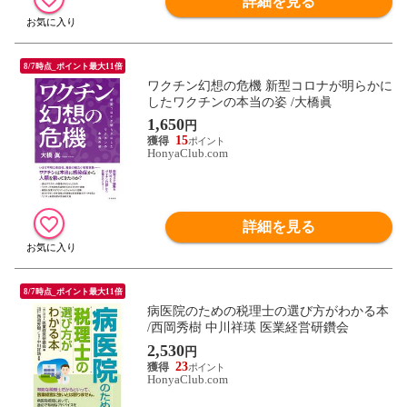
詳細を見る
8/7時点_ポイント最大11倍
ワクチン幻想の危機 新型コロナが明らかに
したワクチンの本当の姿 /大橋眞
1,650
円
15
HonyaClub.com
詳細を見る
8/7時点_ポイント最大11倍
病医院のための税理士の選び方がわかる本
/西岡秀樹 中川祥瑛 医業経営研鑽会
2,530
円
23
HonyaClub.com