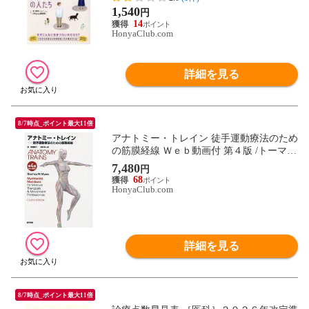
1,540
円
14
HonyaClub.com
詳細を見る
8/7時点_ポイント最大11倍
アナトミー・トレイン 徒手運動療法のため
の筋膜経線 Ｗｅｂ動画付 第４版 /トーマ
ス・Ｗ．メイヤ 板場英行 石井慎一郎
7,480
円
68
HonyaClub.com
詳細を見る
8/7時点_ポイント最大11倍