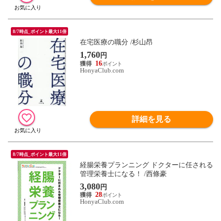
8/7時点_ポイント最大11倍
在宅医療の職分 /杉山昂
1,760
円
16
HonyaClub.com
詳細を見る
8/7時点_ポイント最大11倍
経腸栄養プランニング ドクターに任される
管理栄養士になる！ /西條豪
3,080
円
28
HonyaClub.com