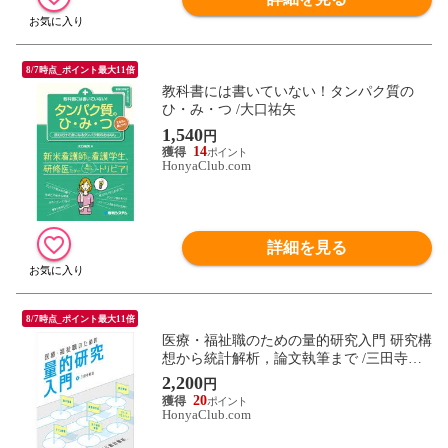
8/7時点_ポイント最大11倍
教科書には書いていない！タンパク質の
ひ・み・つ /大口祐矢
1,540
円
14
HonyaClub.com
詳細を見る
8/7時点_ポイント最大11倍
医療・福祉職のための量的研究入門 研究構
想から統計解析，論文執筆まで /三田寺裕
治
2,200
円
20
HonyaClub.com