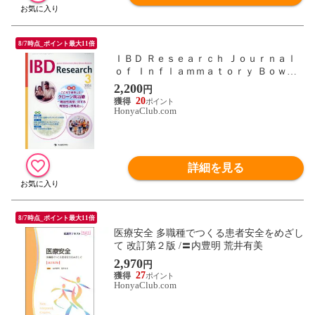
8/7時点_ポイント最大11倍
ＩＢＤ Ｒｅｓｅａｒｃｈ Ｊｏｕｒｎａｌ
ｏｆ Ｉｎｆｌａｍｍａｔｏｒｙ Ｂｏｗｅ
ｌ Ｄｉｓｅａｓｅ Ｒｅｓｅ Ｖｏｌ．１８
2,200
円
Ｎｏ． /「ＩＢＤ Ｒｅｓｅａ
20
HonyaClub.com
詳細を見る
8/7時点_ポイント最大11倍
医療安全 多職種でつくる患者安全をめざし
て 改訂第２版 /〓内豊明 荒井有美
2,970
円
27
HonyaClub.com