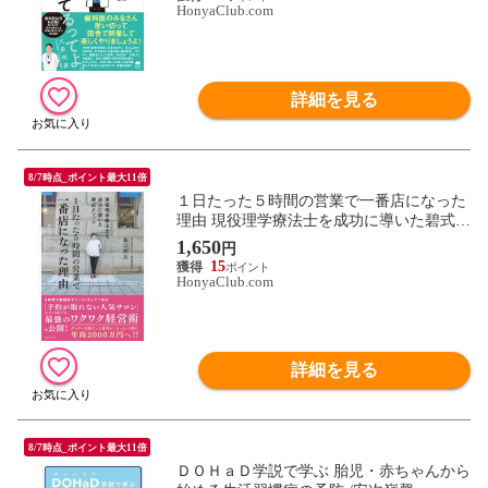
HonyaClub.com
詳細を見る
8/7時点_ポイント最大11倍
１日たった５時間の営業で一番店になった
理由 現役理学療法士を成功に導いた碧式メ
ソッド /藪口亮太
1,650
円
15
HonyaClub.com
詳細を見る
8/7時点_ポイント最大11倍
ＤＯＨａＤ学説で学ぶ 胎児・赤ちゃんから