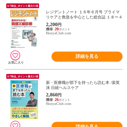
8/7時点_ポイント最大11倍
レジデントノート １６年６月号 プライマ
リケアと救急を中心とした総合誌 １８ー４
2,200
円
20
HonyaClub.com
詳細を見る
8/7時点_ポイント最大11倍
新・医療職が部下を持ったら読む本 /裴英
洙 日経ヘルスケア
2,860
円
26
HonyaClub.com
詳細を見る