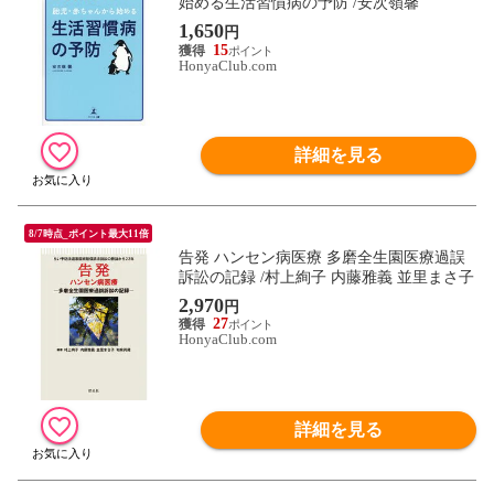
始める生活習慣病の予防 /安次嶺馨
1,650
円
15
HonyaClub.com
詳細を見る
8/7時点_ポイント最大11倍
告発 ハンセン病医療 多磨全生園医療過誤
訴訟の記録 /村上絢子 内藤雅義 並里まさ子
2,970
円
27
HonyaClub.com
詳細を見る