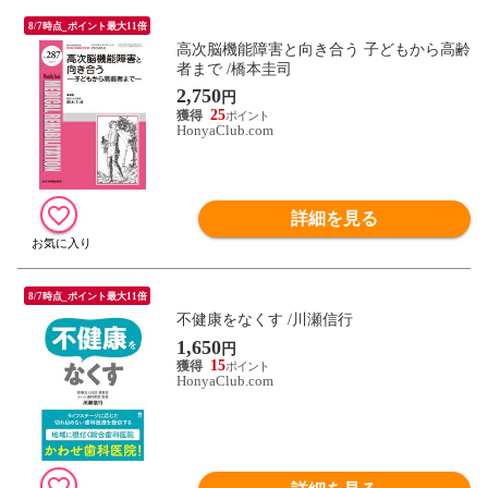
8/7時点_ポイント最大11倍
高次脳機能障害と向き合う 子どもから高齢
者まで /橋本圭司
2,750
円
25
HonyaClub.com
詳細を見る
8/7時点_ポイント最大11倍
不健康をなくす /川瀬信行
1,650
円
15
HonyaClub.com