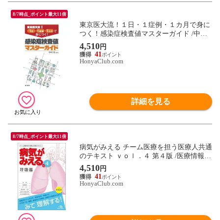
8/7時点_ポイント最大11倍
東京医大流！１日・１症例・１カ月で身に
つく！感染症検査値マスターガイド /中村
造
4,510
円
41
HonyaClub.com
詳細を見る
8/7時点_ポイント最大11倍
病気がみえる チーム医療を担う医療人共通
のテキスト ｖｏｌ．４ 第４版 /医療情報科
学研究所
4,510
円
41
HonyaClub.com