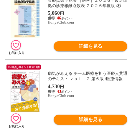
診療点数早見表 ［医科］２０２６年改定準
拠の診療報酬点数表 ２０２６年度版 /杉本
恵申
5,060
円
46
HonyaClub.com
詳細を見る
8/7時点_ポイント最大11倍
病気がみえる チーム医療を担う医療人共通
のテキスト ｖｏｌ．２ 第６版 /医療情報科
学研究所
4,730
円
43
HonyaClub.com
詳細を見る