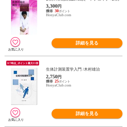
3,300
円
30
HonyaClub.com
詳細を見る
8/7時点_ポイント最大11倍
生体計測装置学入門 /木村雄治
2,750
円
25
HonyaClub.com
詳細を見る