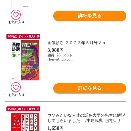
詳細を見る
8/7時点_ポイント最大11倍
画像診断 ２０２３年５月号Ｖｏ
3,080
円
28
HonyaClub.com
詳細を見る
8/7時点_ポイント最大11倍
ウソみたいな人体の話を大学の先生に解説
してもらいました。 /中尾篤典 毛内拡 ナゾ
ロジー
1,650
円