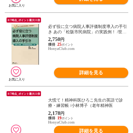
8/7時点_ポイント最大11倍
必ず役に立つ病院人事評価制度導入の手引
き あの「松阪市民病院」の実践例！ /世古
口務
2,750
円
25
HonyaClub.com
詳細を見る
8/7時点_ポイント最大11倍
大慌て！精神科医ひろこ先生の英語で診
療・練習帳 /小林博子（老年精神医
2,178
円
19
HonyaClub.com
詳細を見る