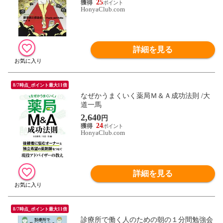
25
HonyaClub.com
詳細を見る
8/7時点_ポイント最大11倍
なぜかうまくいく薬局Ｍ＆Ａ成功法則 /大
道一馬
2,640
円
24
HonyaClub.com
詳細を見る
8/7時点_ポイント最大11倍
診療所で働く人のための朝の１分間勉強会