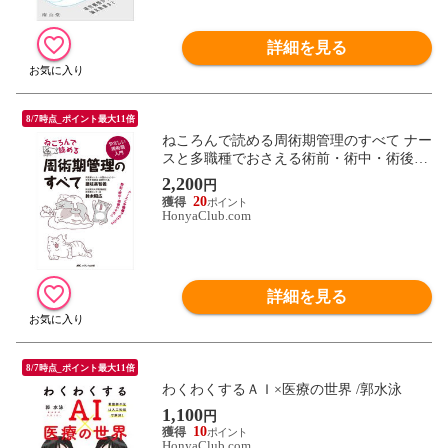
詳細を見る
8/7時点_ポイント最大11倍
ねころんで読める周術期管理のすべて ナー
スと多職種でおさえる術前・術中・術後の
キホン /讃岐美智義 鈴木昭広
2,200
円
20
HonyaClub.com
詳細を見る
8/7時点_ポイント最大11倍
わくわくするＡＩ×医療の世界 /郭水泳
1,100
円
10
HonyaClub.com