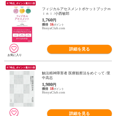
8/7時点_ポイント最大11倍
フィジカルアセスメントポケットブックｍ
ｉｎｉ /小西敏郎
1,760
円
16
HonyaClub.com
詳細を見る
8/7時点_ポイント最大11倍
触法精神障害者 医療観察法をめぐって /里
中高志
1,980
円
18
HonyaClub.com
詳細を見る