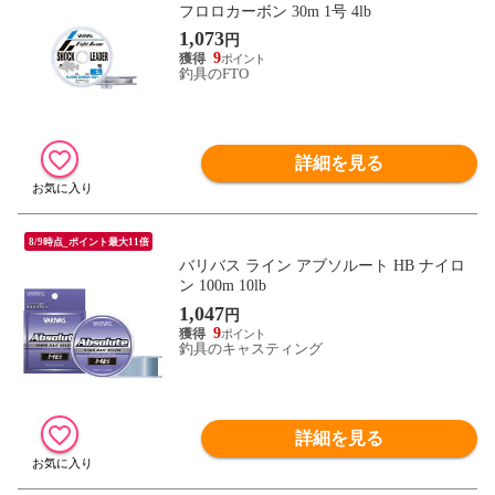
フロロカーボン 30m 1号 4lb
1,073
円
9
釣具のFTO
詳細を見る
8/9時点_ポイント最大11倍
バリバス ライン アブソルート HB ナイロ
ン 100m 10lb
1,047
円
9
釣具のキャスティング
詳細を見る