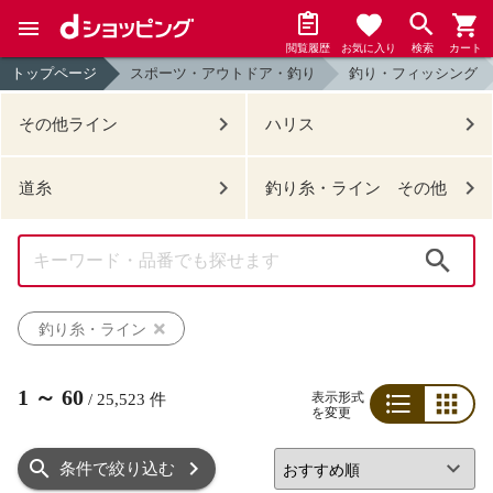
閲覧履歴
お気に入り
検索
カート
トップページ
スポーツ・アウトドア・釣り
釣り・フィッシング
その他ライン
ハリス
道糸
釣り糸・ライン その他
検索
釣り糸・ライン
1
～
60
表示形式
/
25,523
件
を変更
リスト
グリッド
条件で絞り込む