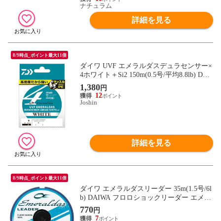
ナチュラム
詳細を見る
8/9時点_ポイント最大11倍
ダイワ UVF エメラルダスデュラセンサー×
4ホワイト＋Si2 150m(0.5号/平均8.8lb) DAI
WA PEライン UVFエメラルダスデュラセン
1,380
円
サー×4ホワイト+Si2 150m(0.5ゴウ/8.8lb)
12
【返品種別B】
Joshin
詳細を見る
8/9時点_ポイント最大11倍
ダイワ エメラルダスリーダー 35m(1.5号/6l
b) DAIWA フロロショックリーダー エメラ
ルダスリーダー35m(1.5ゴウ/6lb) 【返品種
770
円
別B】
7