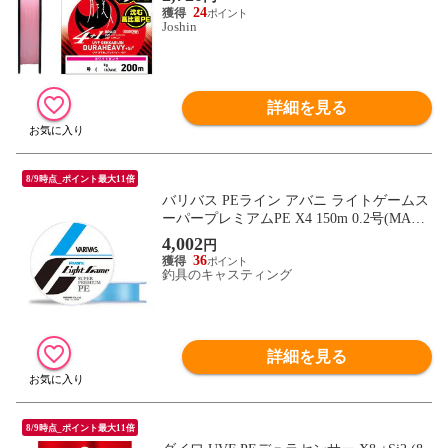
ヘビー×4＋1＋Si2 200m(0.3ゴウ/5.1lb) 【返
24
品種別B】
Joshin
詳細を見る
8/9時点_ポイント最大11倍
バリバス PEライン アバニ ライトゲームス
ーパープレミアムPE X4 150m 0.2号(MAX 5
LB)
4,002
円
36
釣具のキャスティング
詳細を見る
8/9時点_ポイント最大11倍