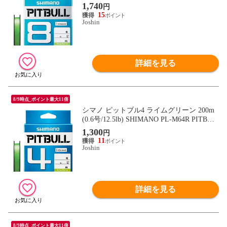
L 8 572790 【返品種別B】
1,740
円
15
Joshin
詳細を見る
8/9時点_ポイント最大11倍
シマノ ピットブル4 ライムグリーン 200m
(0.6号/12.5lb) SHIMANO PL-M64R PITBUL
L 4 573025 【返品種別B】
1,300
円
11
Joshin
詳細を見る
8/9時点_ポイント最大11倍