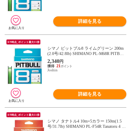
詳細を見る
8/9時点_ポイント最大11倍
シマノ ピットブル8 ライムグリーン 200m
(2.0号/42.8lb) SHIMANO PL-M68R PITBUL
L 8 573216 【返品種別B】
2,340
円
21
Joshin
詳細を見る
8/9時点_ポイント最大11倍
シマノ タナトル4 10m×5カラー 150m(1.5
号/31.7lb) SHIMANO PL-F54R Tanatoru 4 58