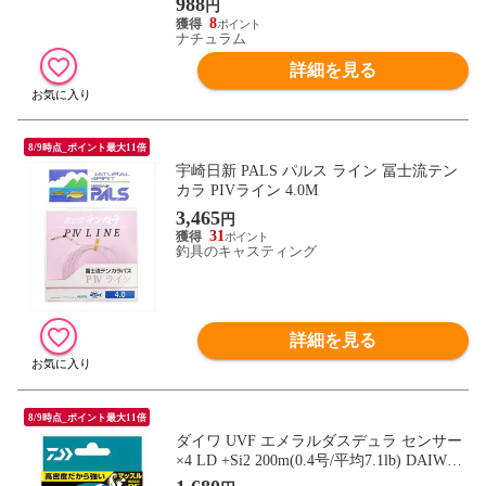
988
円
8
ナチュラム
詳細を見る
8/9時点_ポイント最大11倍
宇崎日新 PALS パルス ライン 冨士流テン
カラ PIVライン 4.0M
3,465
円
31
釣具のキャスティング
詳細を見る
8/9時点_ポイント最大11倍
ダイワ UVF エメラルダスデュラ センサー
×4 LD +Si2 200m(0.4号/平均7.1lb) DAIWA P
Eライン UVFエメラルダスデュラセンサー