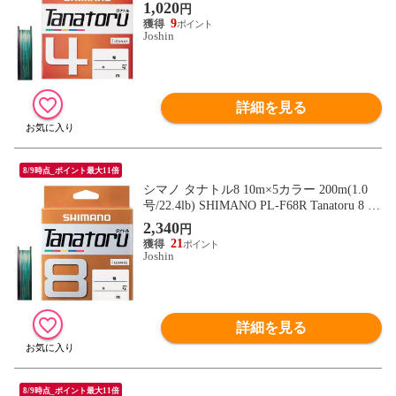
8364 【返品種別B】
1,020
円
9
Joshin
詳細を見る
8/9時点_ポイント最大11倍
シマノ タナトル8 10m×5カラー 200m(1.0
号/22.4lb) SHIMANO PL-F68R Tanatoru 8 58
8753 【返品種別B】
2,340
円
21
Joshin
詳細を見る
8/9時点_ポイント最大11倍