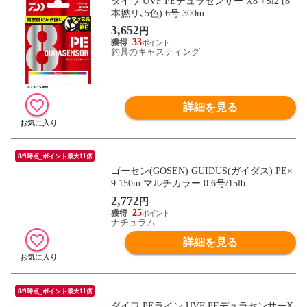
ダイワ UVF PEデュラセンサー X8 +Si2 (8
本撚リ､5色) 6号 300m
3,652
円
33
釣具のキャスティング
詳細を見る
8/9時点_ポイント最大11倍
ゴーセン(GOSEN) GUIDUS(ガイダス) PE×
9 150m マルチカラー 0.6号/15lb
2,772
円
25
ナチュラム
詳細を見る
8/9時点_ポイント最大11倍
ダイワ PEライン UVF PEデュラセンサーX