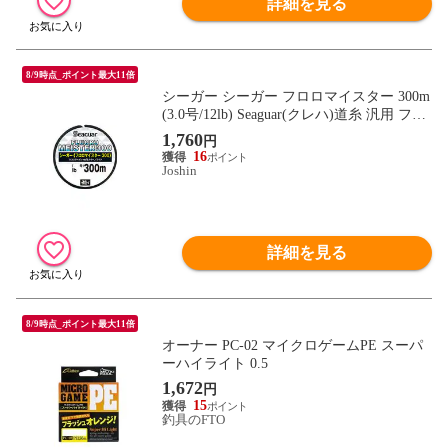
詳細を見る
8/9時点_ポイント最大11倍
シーガー シーガー フロロマイスター 300m
(3.0号/12lb) Seaguar(クレハ)道糸 汎用 フロ
ロカーボン シーガー フロロマイスター 30
1,760
円
0m(3ゴウ) 【返品種別B】
16
Joshin
詳細を見る
8/9時点_ポイント最大11倍
オーナー PC-02 マイクロゲームPE スーパ
ーハイライト 0.5
1,672
円
15
釣具のFTO