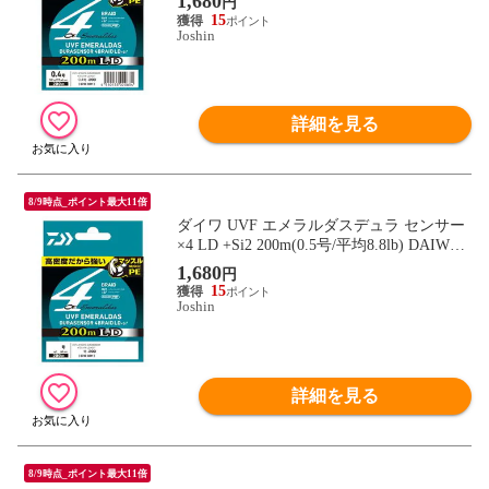
1,680
円
×4LD+Si2 200m(0.4ゴウ/7.1lb) 【返品種別
15
B】
Joshin
詳細を見る
8/9時点_ポイント最大11倍
ダイワ UVF エメラルダスデュラ センサー
×4 LD +Si2 200m(0.5号/平均8.8lb) DAIWA P
Eライン UVFエメラルダスデュラセンサー
1,680
円
×4LD+Si2 200m(0.5ゴウ/8.8lb) 【返品種別
15
B】
Joshin
詳細を見る
8/9時点_ポイント最大11倍