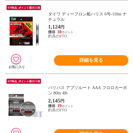
8/9時点_ポイント最大11倍
ダイワ ディーフロン船ハリス 6号-110m ナ
チュラル
1,124
円
10
釣具のFTO
詳細を見る
8/9時点_ポイント最大11倍
バリバス アブソルート AAA フロロカーボ
ン 80m 4lb
2,145
円
19
釣具のFTO