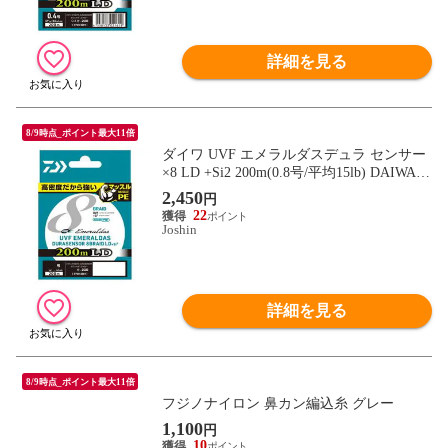
詳細を見る
8/9時点_ポイント最大11倍
ダイワ UVF エメラルダスデュラ センサー
×8 LD +Si2 200m(0.8号/平均15lb) DAIWA P
Eライン UVFエメラルダスデュラセンサー
2,450
円
×8LD+Si2 200m(0.8ゴウ/15lb) 【返品種別
22
B】
Joshin
詳細を見る
8/9時点_ポイント最大11倍
フジノナイロン 鼻カン編込糸 グレー
1,100
円
10