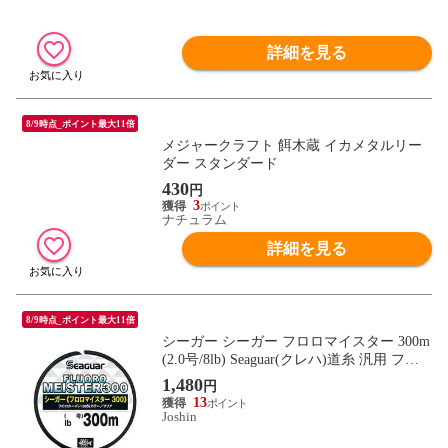
詳細を見る
8/9時点_ポイント最大11倍
メジャークラフト 餌木蔵 イカメタルリー
ダー スタンダード
430
円
3
ナチュラム
詳細を見る
8/9時点_ポイント最大11倍
シーガー シーガー フロロマイスター 300m
(2.0号/8lb) Seaguar(クレハ)道糸 汎用 フロ
ロカーボン シーガー フロロマイスター 30
1,480
円
0m(2ゴウ) 【返品種別B】
13
Joshin