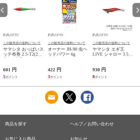
釣具のFTO
釣具のFTO
釣具のFTO
釣
この販売店の送料について
この販売店の送料について
この販売店の送料について
ヤマシタ おっぱいス
オーナー JH-90 虫ヘ
ヤマシタ エギ王
ッテ布巻 2.5-T2(2本
ッドパワー 6g
LIVE シャロー 3.5S
ッ
入) F/赤緑
034 パッションレッ
ド ベーシック布 赤
テープ /エギ 2019年
601 円
422 円
930 円
6
新製品 エギング 定
5
3
8
5
番 アオリイカ エギ
王 ライブ
商品を探す
ヘルプ／お問い合わせ
お気に入り商品
お知らせ