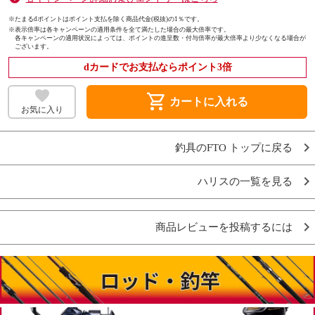
※たまるdポイントはポイント支払を除く商品代金(税抜)の1％です。
※
表示倍率は各キャンペーンの適用条件を全て満たした場合の最大倍率です。
各キャンペーンの適用状況によっては、ポイントの進呈数・付与倍率が最大倍率より少なくなる場合が
ございます。
dカードでお支払ならポイント3倍
shopping_cart
カートに入れる
お気に入り
釣具のFTO トップに戻る
ハリスの一覧を見る
商品レビューを投稿するには