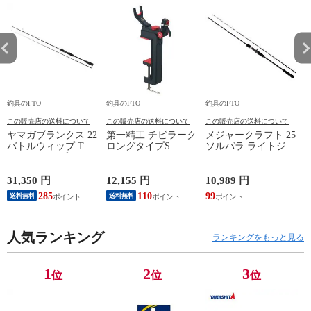
釣具のFTO
釣具のFTO
釣具のFTO
釣
この販売店の送料について
この販売店の送料について
この販売店の送料について
ヤマガブランクス 22
第一精工 チビラーク
メジャークラフト 25
バトルウィップ TR
ロングタイプS
ソルパラ ライトジギ
63/N ティップラン
ング SPJLJ-B642M / 2
エギング
ピース ベイトモデル
31,350 円
12,155 円
10,989 円
9
285
110
99
8
送料無料
送料無料
人気ランキング
ランキングをもっと見る
1
2
3
位
位
位