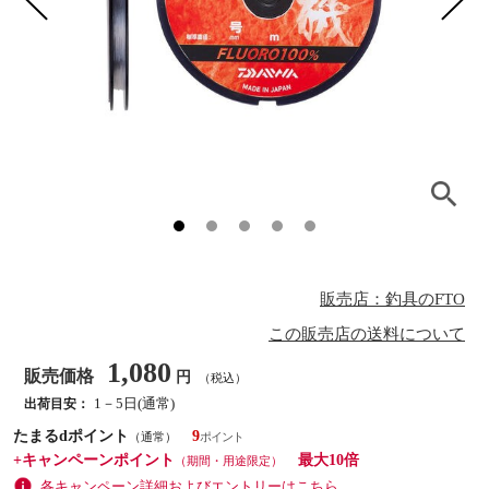
販売店：釣具のFTO
この販売店の送料について
1,080
販売価格
円
（税込）
1－5日(通常)
出荷目安：
たまるdポイント
9
（通常）
+キャンペーンポイント
最大10倍
（期間・用途限定）
各キャンペーン詳細およびエントリーはこちら