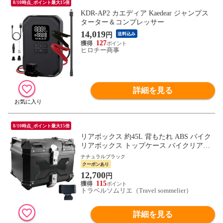
8/10時点_ポイント最大15倍
KDR-AP2 カエディア Kaedear ジャンプス
ターター＆コンプレッサー
14,019
円
送料込み
127
ヒロチー商事
詳細を見る
8/10時点_ポイント最大15倍
リアボックス 約45L 背もたれ ABS バイク
リアボックス トップケース バイクリアボ
ックス大型 バイク用品 送料無料 ※北海
ナチュラルブラック
道、沖縄県、離島を除く 【ロジ発送】ナチ
クーポンあり
ュラルブラック トラベルソムリエ w-bike3
12,700
円
115
トラベルソムリエ（Travel sommelier）
詳細を見る