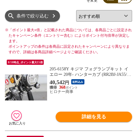
を変更
リスト
グリッド
条件で絞り込む
※
「ポイント最大○倍」と記載された商品については、各商品ごとに設定され
たキャンペーン条件（エントリー含む）によりポイント付与倍率が決定し
ます。
ポイントアップの条件は各商品に設定されたキャンペーンにより異なりま
すので、詳細は各商品詳細ページよりご確認ください。
8/10時点_ポイント最大15倍
205-6158Y キジマ フォグランプキット イ
エロー 20年- ハンターカブ (RR2BJ-JA55/8B
J-JA65)
40,542
円
送料込み
368
ヒロチー商事
詳細を見る