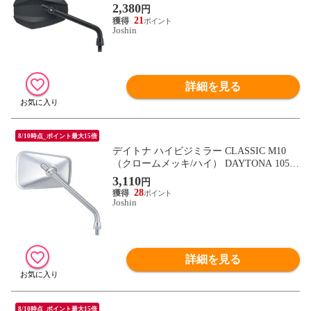
別B】
2,380
円
21
Joshin
詳細を見る
8/10時点_ポイント最大15倍
デイトナ ハイビジミラー CLASSIC M10
（クロームメッキ/ハイ） DAYTONA 10583
【返品種別B】
3,110
円
28
Joshin
詳細を見る
8/10時点_ポイント最大15倍