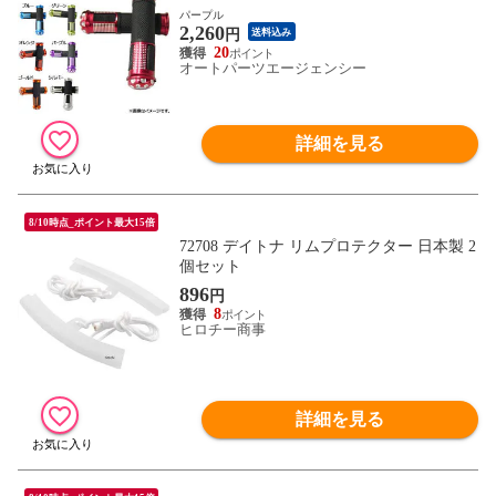
パープル
2,260
円
送料込み
20
オートパーツエージェンシー
詳細を見る
8/10時点_ポイント最大15倍
72708 デイトナ リムプロテクター 日本製 2
個セット
896
円
8
ヒロチー商事
詳細を見る