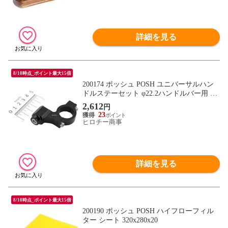
詳細を見る
8/10時点_ポイント最大15倍
200174 ポッシュ POSH ユニバーサルハン
ドルステーセット φ22.2ハンドルバー用 M6
黒
2,612
円
23
ヒロチー商事
詳細を見る
8/10時点_ポイント最大15倍
200190 ポッシュ POSH ハイフローフィル
ター シート 320x280x20