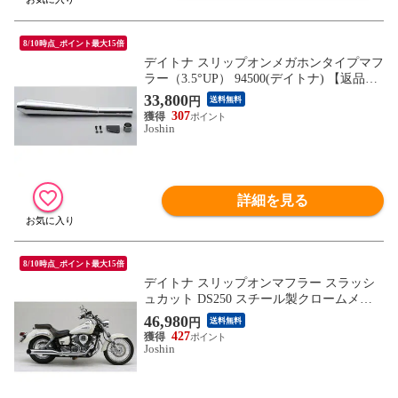
8/10時点_ポイント最大15倍
デイトナ スリップオンメガホンタイプマフ
ラー（3.5°UP） 94500(デイトナ) 【返品種
別A】
33,800
円
送料無料
307
Joshin
詳細を見る
8/10時点_ポイント最大15倍
デイトナ スリップオンマフラー スラッシ
ュカット DS250 スチール製クロームメッ
キ仕上げ DAYTONA 95123 【返品種別B】
46,980
円
送料無料
427
Joshin