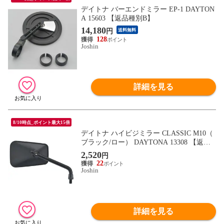
デイトナ バーエンドミラー EP-1 DAYTON
A 15603 【返品種別B】
14,180
円
送料無料
128
Joshin
詳細を見る
8/10時点_ポイント最大15倍
デイトナ ハイビジミラー CLASSIC M10（
ブラック/ロー） DAYTONA 13308 【返品
種別B】
2,520
円
22
Joshin
詳細を見る