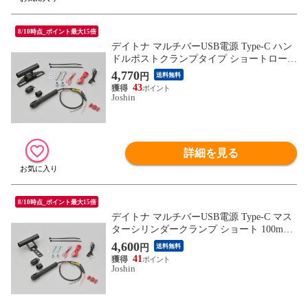
8/10時点_ポイント最大15倍
デイトナ マルチバーUSB電源 Type-C ハン
ドルポストクランプタイプ ショートロー 1
00mm（ブラック） DAYTONA 17672 【返
4,770
円
送料無料
品種別B】
43
Joshin
詳細を見る
8/10時点_ポイント最大15倍
デイトナ マルチバーUSB電源 Type-C マス
ターシリンダークランプ ショート 100mm
（ブラック） DAYTONA 17674 【返品種別
4,600
円
送料無料
B】
41
Joshin