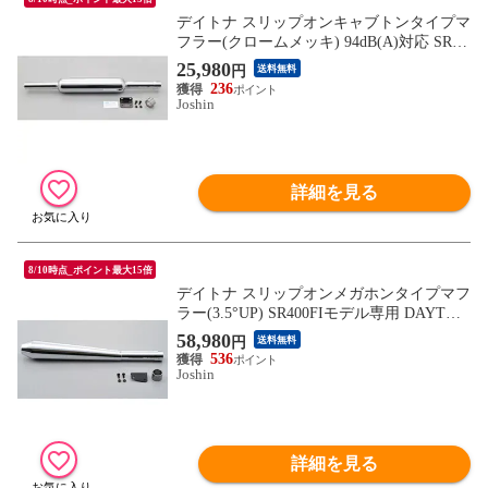
デイトナ スリップオンキャブトンタイプマ
フラー(クロームメッキ) 94dB(A)対応 SR40
0キャブレターモデル専用 DAYTONA 9512
25,980
円
送料無料
6 【返品種別B】
236
Joshin
詳細を見る
8/10時点_ポイント最大15倍
デイトナ スリップオンメガホンタイプマフ
ラー(3.5°UP) SR400FIモデル専用 DAYTON
A 94499 【返品種別A】
58,980
円
送料無料
536
Joshin
詳細を見る