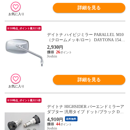
詳細を見る
8/10時点_ポイント最大15倍
デイトナ ハイビジミラー PARALLEL M10
（クロームメッキ/ロー） DAYTONA 15403
【返品種別B】
2,930
円
26
Joshin
詳細を見る
8/10時点_ポイント最大15倍
デイトナ HIGHSIDER バーエンドミラーア
ダプター 汎用タイプ ドット/ブラック DAY
TONA 96706 【返品種別B】
4,910
円
送料無料
44
Joshin