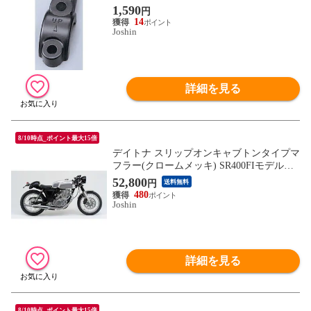
6206 【返品種別B】
1,590
円
14
Joshin
詳細を見る
8/10時点_ポイント最大15倍
デイトナ スリップオンキャブトンタイプマ
フラー(クロームメッキ) SR400FIモデル専
用 DAYTONA 92255 【返品種別A】
52,800
円
送料無料
480
Joshin
詳細を見る
8/10時点_ポイント最大15倍