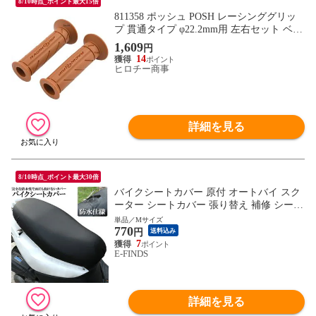
8/10時点_ポイント最大15倍
811358 ポッシュ POSH レーシンググリッ
プ 貫通タイプ φ22.2mm用 左右セット ベー
ジュ
1,609
円
14
ヒロチー商事
詳細を見る
8/10時点_ポイント最大30倍
バイクシートカバー 原付 オートバイ スク
ーター シートカバー 張り替え 補修 シート
カバー 取り付け簡単 耐摩擦 耐久性 超強弾
単品／Mサイズ
770
力 保護 汎用 防水 汚れ 日焼け防止 抗酸化
円
送料込み
7
E-FINDS
詳細を見る