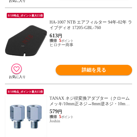
8/10時点_ポイント最大15倍
HA-1007 NTB エアフィルター 94年-02年 ラ
イブディオ 17205-GBL-760
613
円
5
ヒロチー商事
詳細を見る
8/10時点_ポイント最大15倍
TANAX ネジ径変換アダプター（クローム
メッキ/10mm正ネジ→8mm逆ネジ・10mm
正ネジ→8mm正ネジ） CM-3 ネジ径変換ア
579
円
ダプター クロームメッキ TANAX-CM-3
5
【返品種別A】
Joshin