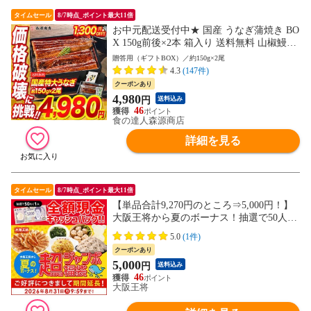
タイムセール
8/7時点_ポイント最大11倍
お中元配送受付中★ 国産 うなぎ蒲焼き BO
X 150g前後×2本 箱入り 送料無料 山椒鰻た
れ付 鹿児島県産 お取り寄せグルメ 食品 海
贈答用（ギフトBOX）／約150g×2尾
鮮 贈答 土用丑【最安値挑戦！6280円→498
4.3
(147件)
0円セール】
クーポンあり
4,980
円
送料込み
46
食の達人森源商店
詳細を見る
タイムセール
8/7時点_ポイント最大11倍
【単品合計9,270円のところ⇒5,000円！】
大阪王将から夏のボーナス！抽選で50人に
1人全額現金キャッシュバック！超（SUPE
5.0
(1件)
R）ジャンボ福袋
クーポンあり
5,000
円
送料込み
46
大阪王将