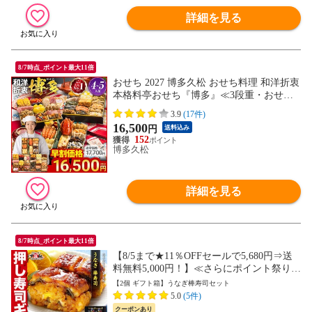
詳細を見る
8/7時点_ポイント最大11倍
おせち 2027 博多久松 おせち料理 和洋折衷
本格料亭おせち『博多』≪3段重・おせち
全50品・4～5人前≫【送料無料】特典 4人
3.9
(17件)
前 5人前
16,500
円
送料込み
152
博多久松
詳細を見る
8/7時点_ポイント最大11倍
【8/5まで★11％OFFセールで5,680円⇒送
料無料5,000円！】≪さらにポイント祭りエ
ントリーで20倍≫うなぎ寿司【2本】 ウナ
【2個 ギフト箱】うなぎ棒寿司セット
ギ 鰻寿司 国産 爆買 押し寿司ギフト詰合せ
5.0
(5件)
専用化粧箱＆食べ方の説明書同封 ギフト
クーポンあり