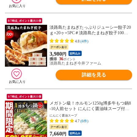
8/7時点_ポイント最大11倍
淡路島たまねぎたっぷりジューシー餃子20
ｇ×20ヶ×5PC＃淡路島たまねぎ餃子100個
＃ 淡路島産 淡路島 玉ねぎ 玉葱 使用 変わ
4.8
(4件)
り種 餃子 ギョーザ 薄皮 もっちり食感 冷
クーポンあり
凍 冷凍餃子 冷凍食品 ギフト プレゼント
3,980
円
送料込み
おすそ分け 沢山 大容量 おいしい 100個 通
36
販 今井ファーム
淡路島たまねぎ今井ファーム
詳細を見る
8/7時点_ポイント最大11倍
メガトン級！ホルモン1250g博多牛もつ鍋8
-10人前セット にんにく醤油味スープ付き
〈※北海道・沖縄・東北6県：追加送料必
にんにく醤油スープ
要〉
4.7
(6件)
クーポンあり
7,660
円
送料込み