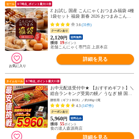
セール
8/7時点_ポイント最大11倍
Z お試し 国産 こんにゃくおつまみ福袋 4種
1袋セット 福袋 新春 2026 おつまみこんに
ゃく 玉こんにゃく むすびしらたき みそ田
3.6
(31件)
楽 おつまみセット ダイエット ダイエット
クーポンあり
食品 低糖質 送料無料 食品 家庭用 当店の
2,120
円
送料無料
イチオシ
19
老舗こんにゃく専門店 上原本店
詳細を見る
タイムセール
8/7時点_ポイント最大11倍
お中元配送受付中★ 【おすすめギフト】＼
総合ランキング受賞の鰻／ うなぎ 鰻 国産
無投薬うなぎ 180g前後×2本 送料無料 山椒
贈答用（ギフトBOX）／約180g×2尾
鰻たれ付お取り寄せグルメ 食品 海鮮 土用
4.3
(147件)
丑 【最安値挑戦！6480円→5960円セール】
クーポンあり
5,960
円
送料込み
55
食の達人森源商店
詳細を見る