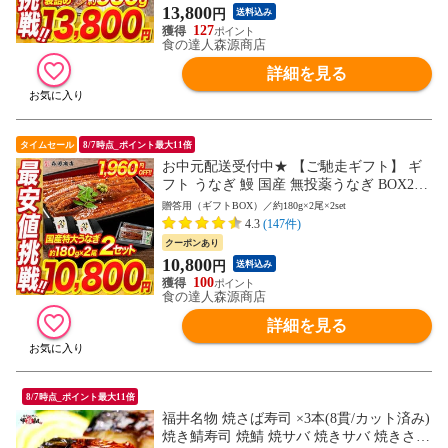
13,800
円
送料込み
127
食の達人森源商店
詳細を見る
タイムセール
8/7時点_ポイント最大11倍
お中元配送受付中★ 【ご馳走ギフト】 ギ
フト うなぎ 鰻 国産 無投薬うなぎ BOX2箱
（各180g前後×2本入り×2セット） 送料無
贈答用（ギフトBOX）／約180g×2尾×2set
料 山椒鰻たれ付お取り寄せグルメ 食品 海
4.3
(147件)
鮮 贈答 【最安挑戦！12760円→10800円セ
クーポンあり
ール】 土用丑
10,800
円
送料込み
100
食の達人森源商店
詳細を見る
8/7時点_ポイント最大11倍
福井名物 焼さば寿司 ×3本(8貫/カット済み)
焼き鯖寿司 焼鯖 焼サバ 焼きサバ 焼きさば