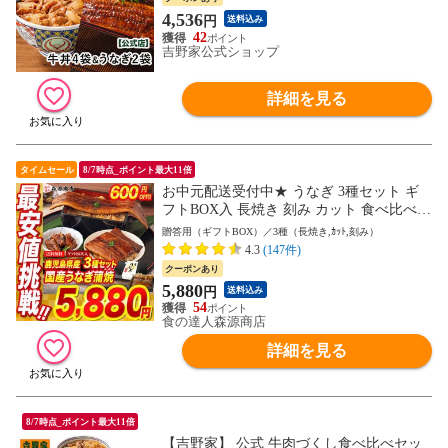
4,536
円
送料込み
42
吉野家公式ショップ
詳細を見る
タイムセール
8/7時点_ポイント最大11倍
お中元配送受付中★ うなぎ 3種セット ギ
フトBOX入 長焼き 刻み カット 食べ比べ
合計320g 鰻 ウナギ 国産 無投薬 ギフト 化
贈答用（ギフトBOX）／3種（長焼き,ｶｯﾄ,刻み）
粧箱 ギフト【最安値挑戦！6480円→5880円
4.3
(147件)
セール】
クーポンあり
5,880
円
送料込み
54
食の達人森源商店
詳細を見る
8/7時点_ポイント最大11倍
【吉野家】 公式 牛肉づくし食べ比べセッ