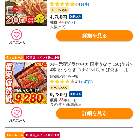
無料 冷凍食品 冷凍餃子 業務用 元祖肉餃子
4.8
(4件)
ぎょうざ ギョウザ ギョーザ おつまみ 夜食
クーポンあり
家飲み 宅飲み 通販 お取り寄せ 中華 仕送
4,780
円
送料込み
り 簡単調理
44
大阪王将
詳細を見る
タイムセール
8/7時点_ポイント最大11倍
お中元配送受付中★ 国産うなぎ 150g前後×
4本 鰻 うなぎ ウナギ 蒲焼 かば焼き 土用丑
土用 丑の日 スタミナ 夏 冷凍便 お取り寄
自宅用／約150g×4尾
せグルメ 食品 土用丑【最安値挑戦！10,08
4.3
(147件)
0円→ 9,280円セール】
クーポンあり
9,280
円
送料込み
85
食の達人森源商店
詳細を見る
タイムセール
8/7時点_ポイント最大11倍