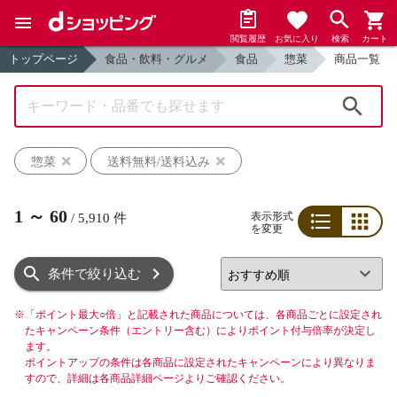
閲覧履歴
お気に入り
検索
カート
トップページ
食品・飲料・グルメ
食品
惣菜
商品一覧
検索
惣菜
送料無料/送料込み
1
～
60
表示形式
/
5,910
件
を変更
リスト
グリッド
条件で絞り込む
※
「ポイント最大○倍」と記載された商品については、各商品ごとに設定され
たキャンペーン条件（エントリー含む）によりポイント付与倍率が決定し
ます。
ポイントアップの条件は各商品に設定されたキャンペーンにより異なりま
すので、詳細は各商品詳細ページよりご確認ください。