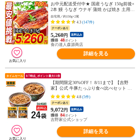
お中元配送受付中★ 国産うなぎ 150g前後×
2本 鰻 うなぎ ウナギ 蒲焼 かば焼き 土用丑
土用 丑の日 スタミナ 夏 冷凍便 お取り寄
自宅用／約150g×2尾
せグルメ 食品 土用丑【最安値挑戦！5,960
4.3
(147件)
円→5,260円セール】
クーポンあり
5,260
円
送料込み
48
食の達人森源商店
詳細を見る
タイムセール
8/7時点_ポイント最大11倍
【期間限定30%OFF！ 8/11まで】【吉野
家】公式 牛豚たっぷり食べ比べセット 各1
2袋ずつ24袋セット 送料込み【冷凍】牛丼
4.8
(5件)
豚丼 夜食 お昼ごはん ギフト・仕送りに
クーポンあり
も！
9,072
円
送料込み
84
吉野家公式ショップ
詳細を見る