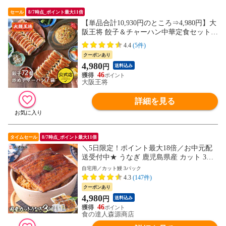
セール
8/7時点_ポイント最大11倍
【単品合計10,930円のところ⇒4,980円】大
阪王将 餃子＆チャーハン中華定食セット
(餃子72個＆チャーハン7袋 計7人前)＜北海
4.4
(5件)
道・沖縄は別途追加送料＞ 餃子 チャーハ
クーポンあり
ン ごはん 米 お米 冷凍食品 冷凍餃子 ギフ
4,980
円
送料込み
ト 中華 【大阪王将CP】
46
大阪王将
詳細を見る
タイムセール
8/7時点_ポイント最大11倍
＼5日限定！ポイント最大18倍／お中元配
送受付中★ うなぎ 鹿児島県産 カット 3パ
ック 個包装 鰻 ウナギ 国産 無投薬 うなぎ
自宅用／カット鰻 3パック
国産 鰻 ウナギ うなぎ【最安値に挑戦！79
4.3
(147件)
60円→4980円セール】
クーポンあり
4,980
円
送料込み
46
食の達人森源商店