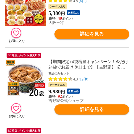
4.5
(6件)
お取り寄せ 中華 仕送り レンチン 簡単調理
クーポンあり
備蓄 簡単 惣菜 ギフト チャーハン ごはん
5,380
円
送料込み
米 冷凍餃子 業務用 ぎょうざ ギョウザ ギ
49
ョーザ
大阪王将
詳細を見る
8/7時点_ポイント最大11倍
【期間限定+4袋増量キャンペーン！今だけ
24袋でお届け 8/11まで】【吉野家】 公式
冷凍牛丼の具120g×20袋 夜食 お昼ごはん
商品のみセット
ギフト・仕送りにも！ 送料込み
4.3
(12件)
クーポンあり
9,980
円
送料込み
92
吉野家公式ショップ
詳細を見る
8/7時点_ポイント最大11倍