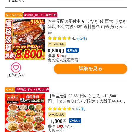
タイムセール
8/7時点_ポイント最大11倍
お中元配送受付中★ うなぎ 鰻 巨大 うなぎ
蒲焼 400g前後×4本 送料無料 山椒 鰻たれ付
超特大 お取り寄せグルメ 食品 ギフト 海鮮
4尾
お祝い 土用丑【最安値！17980円→半額以
4.5
(42件)
上8800円セール】
クーポンあり
8,800
円
送料込み
81
食の達人森源商店
詳細を見る
セール
8/7時点_ポイント最大11倍
【単品合計22,631円のところ⇒11,800
円！】dショッピング限定！大阪王将 中華
総菜 超メガ盛り福袋 ＜北海道・沖縄は別
5.0
(2件)
途追加送料＞餃子 チャーハン お取り寄せ
クーポンあり
冷凍食品 冷凍餃子 ギフト 仕送り お歳暮
11,800
円
送料込み
【大阪王将CP】
109
大阪王将