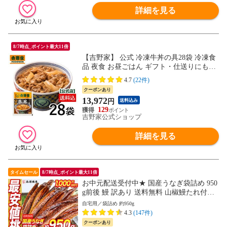
詳細を見る
8/7時点_ポイント最大11倍
【吉野家】 公式 冷凍牛丼の具28袋 冷凍食
品 夜食 お昼ごはん ギフト・仕送りにも！
送料込み
4.7
(22件)
クーポンあり
13,972
円
送料込み
129
吉野家公式ショップ
詳細を見る
タイムセール
8/7時点_ポイント最大11倍
お中元配送受付中★ 国産うなぎ袋詰め 950
g前後 鰻 訳あり 送料無料 山椒鰻たれ付お
取り寄せグルメ 食品 海鮮 土用丑【最安値
自宅用／袋詰め 約950g
挑戦！14800円→13800円セール】
4.3
(147件)
クーポンあり