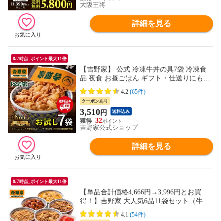
大阪王将
詳細を見る
8/7時点_ポイント最大11倍
【吉野家】 公式 冷凍牛丼の具7袋 冷凍食
品 夜食 お昼ごはん ギフト・仕送りにも！
送料込み
4.2
(65件)
クーポンあり
3,510
円
送料込み
32
吉野家公式ショップ
詳細を見る
8/7時点_ポイント最大11倍
【単品合計価格4,666円→3,996円とお買
得！】吉野家 大人気6品11袋セット（牛丼2
袋・豚丼2袋・牛焼肉丼2袋 ・焼鶏丼2袋・
4.1
(54件)
親子丼2袋・紅生姜1袋）福袋 冷凍食品 夜