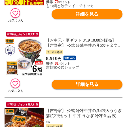
70
もつ鍋と餃子マイニチトッカ
詳細を見る
8/7時点_ポイント最大11倍
【お中元・夏ギフト 8/19 10:00迄販売】
【吉野家】 公式 冷凍牛丼の具6袋＋金文字
「吉野家」丼（並）・オリジナルお箸セッ
クーポンあり
ト 数量限定 送料込み Thanksカード付 ギフ
8,910
円
送料込み
トにおすすめ！ どんぶり 若狭塗 有田焼
81
吉野家公式ショップ
詳細を見る
8/7時点_ポイント最大11倍
【吉野家】 公式 冷凍牛丼の具4袋＆うなぎ
蒲焼2袋セット 牛丼 うなぎ 冷凍食品 夜食
お昼ごはん ギフト・仕送りにも！ 無くな
6袋
り次第終了
クーポンあり