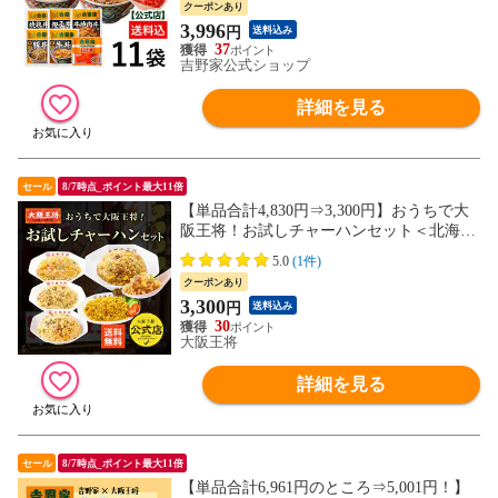
クーポンあり
食 お昼ごはん ギフト・仕送りにも！
3,996
円
送料込み
37
吉野家公式ショップ
詳細を見る
セール
8/7時点_ポイント最大11倍
【単品合計4,830円⇒3,300円】おうちで大
阪王将！お試しチャーハンセット＜北海
道・沖縄は別途追加送料＞送料無料 冷凍食
5.0
(1件)
品 通販 チャーハン 炒飯 ごはん 米 お米 お
クーポンあり
取り寄せ 中華 大容量 まとめ買い 仕送り
3,300
円
送料込み
レンチン 簡単調理 備蓄
30
大阪王将
詳細を見る
セール
8/7時点_ポイント最大11倍
【単品合計6,961円のところ⇒5,001円！】