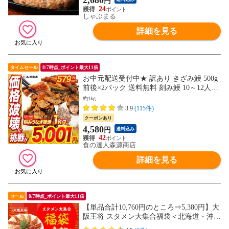
2,680
円
24
しゃぶまる
詳細を見る
タイムセール
8/7時点_ポイント最大11倍
お中元配送受付中★ 訳あり きざみ鰻 500g
前後×2パック 送料無料 刻み鰻 10～12人前
味付き タレ山椒なし お取り寄せグルメ 食
約1kg
品 海鮮 お祝い 土用丑【最安値挑戦！5580
3.9
(115件)
円→4580円セール】
クーポンあり
4,580
円
送料込み
42
食の達人森源商店
詳細を見る
セール
8/7時点_ポイント最大11倍
【単品合計10,760円のところ⇒5,380円】大
阪王将 スタメン大集合福袋＜北海道・沖縄
は別途追加送料＞送料無料 冷凍食品 通販