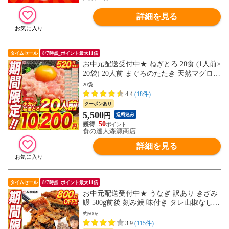
詳細を見る
タイムセール
8/7時点_ポイント最大11倍
お中元配送受付中★ ねぎとろ 20食 (1人前×
20袋) 20人前 まぐろのたたき 天然マグロ使
用 送料無料 お取り寄せグルメ 食品 海鮮
20袋
【最安値に挑戦！10,720円→5500円セー
4.4
(18件)
ル】
クーポンあり
5,500
円
送料込み
50
食の達人森源商店
詳細を見る
タイムセール
8/7時点_ポイント最大11倍
お中元配送受付中★ うなぎ 訳あり きざみ
鰻 500g前後 刻み鰻 味付き タレ山椒なし
送料無料 お取り寄せグルメ 食品 鰻 海鮮
約500g
衝撃価格 土用丑【最安値挑戦！3380円→25
3.9
(115件)