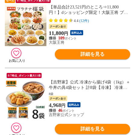
セール
8/7時点_ポイント最大11倍
【単品合計23,521円のところ⇒11,800
円！】dショッピング限定！大阪王将 プラ
チナ福袋 ＜北海道・沖縄は別途追加送料＞
4.4
(12件)
餃子 チャーハン お取り寄せ 冷凍食品 冷凍
クーポンあり
餃子 ギフト 中華 惣菜 【大阪王将CP】
11,800
円
送料込み
109
大阪王将
詳細を見る
8/7時点_ポイント最大11倍
【吉野家】公式 冷凍から揚げ4袋（1kg）＋
牛丼の具4袋セット 計8袋【冷凍】 冷凍食
品 おかず 惣菜 唐揚げ 鶏肉 から牛
8袋
クーポンあり
4,968
円
送料込み
46
吉野家公式ショップ
詳細を見る