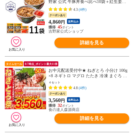
野家 公式 牛豚丼食べ比べ10袋＋紅生姜セ
ット 牛丼の具・豚丼の具 各5袋） 紅生姜1
4.3
(4件)
袋付き 冷凍食品 惣菜
クーポンあり
4,860
円
送料込み
45
吉野家公式ショップ
詳細を見る
タイムセール
8/7時点_ポイント最大11倍
お中元配送受付中★ ねぎとろ 小分け 100g
×8 ネギトロ マグロ たたき 冷凍 まぐろ 鮪
【買えば買うほどおトク☆通常7120円→半
４セット
額★3560円セール】
4.8
(4件)
クーポンあり
3,560
円
送料込み
32
食の達人森源商店
詳細を見る