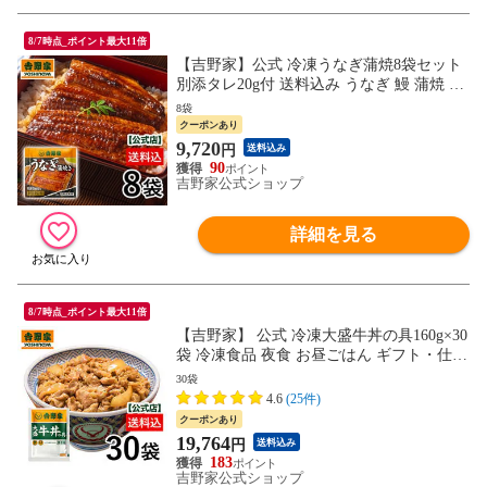
8/7時点_ポイント最大11倍
【吉野家】公式 冷凍うなぎ蒲焼8袋セット
別添タレ20g付 送料込み うなぎ 鰻 蒲焼 冷
凍食品 夜食 お昼ごはん ギフト・仕送りに
8袋
も！ 無くなり次第終了
クーポンあり
9,720
円
送料込み
90
吉野家公式ショップ
詳細を見る
8/7時点_ポイント最大11倍
【吉野家】 公式 冷凍大盛牛丼の具160g×30
袋 冷凍食品 夜食 お昼ごはん ギフト・仕送
りにも！ 送料込み
30袋
4.6
(25件)
クーポンあり
19,764
円
送料込み
183
吉野家公式ショップ