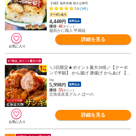
ギフト 贈り物 誕生日 海鮮vs肉 御中元 お中
【3個】福井名物 焼さば寿司
元 残暑見舞い 夏ギフト
5.0
(5件)
クーポンあり
4,440
円
送料込み
41
越前かに職人 甲羅組
詳細を見る
8/7時点_ポイント最大11倍
＼5日限定★ポイント最大18倍／【クーポ
ンで半額】 から揚げ 唐揚げ からあげ 【北
海道 .ザンギ.1kg】 まとめ買い で大幅割引
1kg
5,998
冷凍唐揚げ レンジ カラアゲ 冷凍 送料無料
円
送料込み
セット 冷凍からあげ 業務用 食品 詰め合わ
55
北海道産直グルメ ぼーの
せ 訳あり 【F1】
詳細を見る