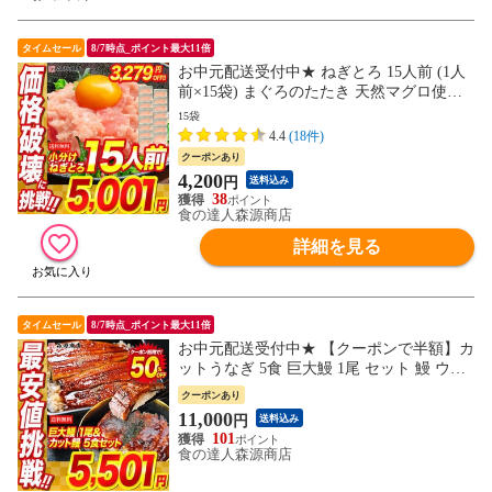
タイムセール
8/7時点_ポイント最大11倍
お中元配送受付中★ ねぎとろ 15人前 (1人
前×15袋) まぐろのたたき 天然マグロ使用
送料無料 お取り寄せグルメ 食品 海鮮【最
15袋
安値に挑戦！8280円→4200円セール】
4.4
(18件)
クーポンあり
4,200
円
送料込み
38
食の達人森源商店
詳細を見る
タイムセール
8/7時点_ポイント最大11倍
お中元配送受付中★ 【クーポンで半額】カ
ットうなぎ 5食 巨大鰻 1尾 セット 鰻 ウナ
ギ かばやき 鰻蒲焼 ひつまぶし 土用丑
クーポンあり
11,000
円
送料込み
101
食の達人森源商店