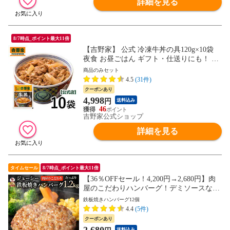
詳細を見る
8/7時点_ポイント最大11倍
【吉野家】 公式 冷凍牛丼の具120g×10袋
夜食 お昼ごはん ギフト・仕送りにも！ 送
料込み
商品のみセット
4.5
(31件)
クーポンあり
4,998
円
送料込み
46
吉野家公式ショップ
詳細を見る
タイムセール
8/7時点_ポイント最大11倍
【36％OFFセール！4,200円→2,680円】肉
屋のこだわりハンバーグ！デミソースなし
12個 お取り寄せ お取り寄せグルメ グルメ
鉄板焼きハンバーグ12個
湯せん 湯煎 レンチン デミ温めるだけ おい
4.4
(5件)
しい 美味しい
クーポンあり
送料込み