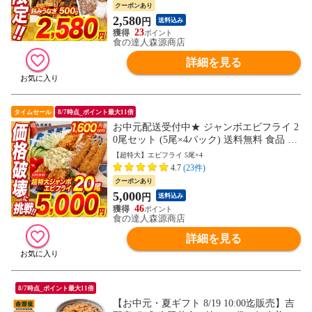
80円セール】
クーポンあり
2,580
円
送料込み
23
食の達人森源商店
詳細を見る
タイムセール
8/7時点_ポイント最大11倍
お中元配送受付中★ ジャンボエビフライ 2
0尾セット (5尾×4パック) 送料無料 食品 海
鮮【最安値に挑戦！6600円→5000円セー
【超特大】エビフライ 5尾×4
ル】
4.7
(23件)
クーポンあり
5,000
円
送料込み
46
食の達人森源商店
詳細を見る
8/7時点_ポイント最大11倍
【お中元・夏ギフト 8/19 10:00迄販売】吉