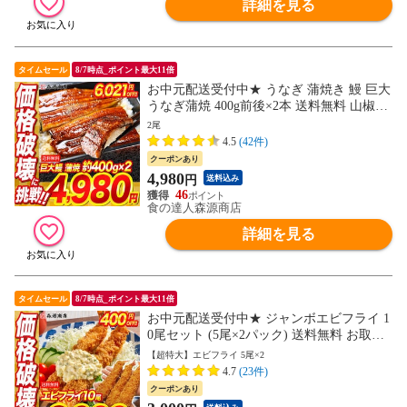
詳細を見る
タイムセール
8/7時点_ポイント最大11倍
お中元配送受付中★ うなぎ 蒲焼き 鰻 巨大
うなぎ蒲焼 400g前後×2本 送料無料 山椒鰻
たれ付 超特大お取り寄せグルメ 食品 ギフ
2尾
ト 海鮮 衝撃価格 お祝い 土用丑【最安値！
4.5
(42件)
11000円→半額以上4980円セール】
クーポンあり
4,980
円
送料込み
46
食の達人森源商店
詳細を見る
タイムセール
8/7時点_ポイント最大11倍
お中元配送受付中★ ジャンボエビフライ 1
0尾セット (5尾×2パック) 送料無料 お取り
寄せグルメ 食品 海鮮【最安値に挑戦！340
【超特大】エビフライ 5尾×2
0円→3000円セール】
4.7
(23件)
クーポンあり