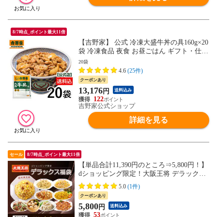
8/7時点_ポイント最大11倍
【吉野家】 公式 冷凍大盛牛丼の具160g×20
袋 冷凍食品 夜食 お昼ごはん ギフト・仕送
りにも！ 送料込み
20袋
4.6
(25件)
クーポンあり
13,176
円
送料込み
122
吉野家公式ショップ
詳細を見る
セール
8/7時点_ポイント最大11倍
【単品合計11,390円のところ⇒5,800円！】
dショッピング限定！大阪王将 デラックス
福袋 ＜北海道・沖縄は別途追加送料＞ 餃
5.0
(1件)
子 チャーハン お取り寄せ 冷凍食品 冷凍餃
クーポンあり
子 ギフト 中華 惣菜
5,800
円
送料込み
53