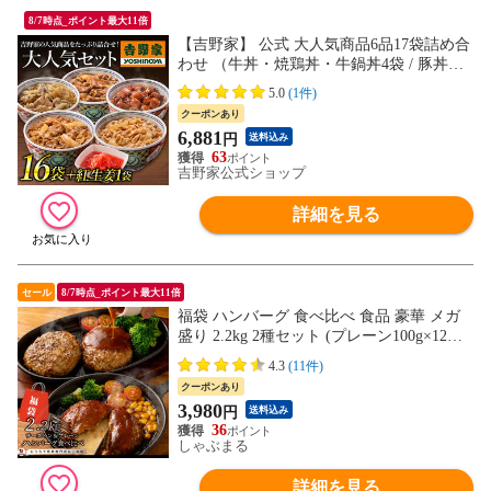
8/7時点_ポイント最大11倍
【吉野家】 公式 大人気商品6品17袋詰め合
わせ （牛丼・焼鶏丼・牛鍋丼4袋 / 豚丼・
牛焼肉丼 各2袋 / 紅生姜1袋）冷凍食品 送
5.0
(1件)
料込み 夜食 お昼ごはん ギフト・仕送りに
クーポンあり
も！
6,881
円
送料込み
63
吉野家公式ショップ
詳細を見る
セール
8/7時点_ポイント最大11倍
福袋 ハンバーグ 食べ比べ 食品 豪華 メガ
盛り 2.2kg 2種セット (プレーン100g×12
個、チーズイン100g×10個) 冷凍 惣菜 お弁
4.3
(11件)
当 業務用
クーポンあり
3,980
円
送料込み
36
しゃぶまる
詳細を見る