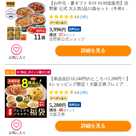
【お中元・夏ギフト 8/19 10:00迄販売】吉
野家 公式 大人気5品11袋セット（牛丼4
袋・豚丼2袋・牛焼肉丼2袋 ・焼鶏丼2袋・
4.8
(5件)
紅生姜1袋）福袋 冷凍食品 夜食 お昼ごは
クーポンあり
ん ギフト・仕送りにも！ 送料込み Thanks
3,996
円
送料込み
カード入り
37
吉野家公式ショップ
詳細を見る
セール
8/7時点_ポイント最大11倍
【単品合計10,240円のところ⇒5,280円！】
dショッピング限定！大阪王将プレミアム
バラエティ福袋＜北海道・沖縄は別途追加
4.4
(5件)
送料＞ チャーハン お取り寄せ 冷凍食品 ギ
クーポンあり
フト ごはん 米 お米
5,280
円
送料込み
48
大阪王将
詳細を見る