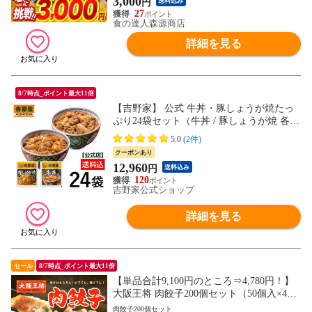
3,000
円
送料込み
27
食の達人森源商店
詳細を見る
8/7時点_ポイント最大11倍
【吉野家】 公式 牛丼・豚しょうが焼たっ
ぷり24袋セット（牛丼 / 豚しょうが焼 各12
袋） 冷凍食品 夜食 お昼ごはん ギフト・仕
5.0
(2件)
送りにも！
クーポンあり
12,960
円
送料込み
120
吉野家公式ショップ
詳細を見る
セール
8/7時点_ポイント最大11倍
【単品合計9,100円のところ⇒4,780円！】
大阪王将 肉餃子200個セット（50個入×4
袋）＜北海道・沖縄は別途追加送料＞送料
肉餃子200個セット