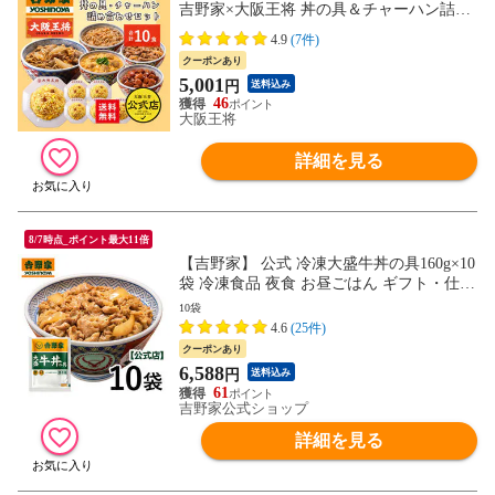
吉野家×大阪王将 丼の具＆チャーハン詰め
合わせセット(合計10食)＜北海道・沖縄は
4.9
(7件)
別途追加送料＞ 牛丼 チャーハン レンチン
クーポンあり
ギフト【決算SALE】
5,001
円
送料込み
46
大阪王将
詳細を見る
8/7時点_ポイント最大11倍
【吉野家】 公式 冷凍大盛牛丼の具160g×10
袋 冷凍食品 夜食 お昼ごはん ギフト・仕送
りにも！
10袋
4.6
(25件)
クーポンあり
6,588
円
送料込み
61
吉野家公式ショップ
詳細を見る