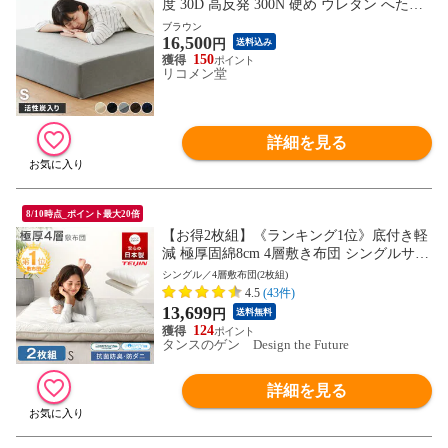
度 30D 高反発 300N 硬め ウレタン へたり
にくい 活性炭入り 消臭 両面仕様 リバーシ
ブラウン
16,500
ブル へたりにくい 洗える 超極厚 超高反発
円
送料込み
マットレス 敷布団 寝具【送料無料】
150
リコメン堂
詳細を見る
8/10時点_ポイント最大20倍
【お得2枚組】《ランキング1位》底付き軽
減 極厚固綿8cm 4層敷き布団 シングルサイ
ズ 2枚 セット 日本製 防ダニ 抗菌防臭 吸汗
シングル／4層敷布団(2枚組)
速乾 固綿 敷布団 マットレス不要 四層敷
4.5
(43件)
帝人マイティトップ 国産 22200038【予
13,699
円
送料無料
約】8月下旬※8/31までに出荷予定
124
タンスのゲン Design the Future
詳細を見る