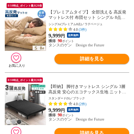
8/10時点_ポイント最大20倍
【プレミアムタイプ】 全部洗える 高反発
マットレス付 布団セット シングル 8点セ
ット 抗菌 防臭 洗える 洗濯 マットレス マ
シングル(プレミアム8点)／ラテベージュ
ットレス付き 布団 敷布団 掛け布団 枕 収
4.0
(3件)
納ケース 組布団 新生活 81900250〔ラテベ
9,999
円
送料無料
ージュ〕
90
タンスのゲン Design the Future
詳細を見る
8/10時点_ポイント最大20倍
【即納】 脚付きマットレス シングル 3層
高反発 安心のエコテックス生地 ニット生
地 脚付きベッド 脚付マットレス マットレ
スタンダード(S)／ブラック
スベッド 脚付き 足付き マットレス ベッド
4.0
(2件)
ベット マットレス付き 圧縮 一体型 178101
9,999
円
送料無料
38〔ブラック〕
90
タンスのゲン Design the Future
詳細を見る