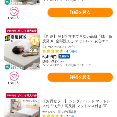
詳細を見る
8/10時点_ポイント最大20倍
【即納】 第1位 マネできない品質「純」高
反発(R) 全部洗える マットレス 安心エコテ
ックス シングル 三つ折り 10cm 密度25D 1
グレー(メッシュ)／シングル
90N マット 折りたたみ 高反発マットレス
4.4
(66件)
高反発 直置き 1381008424 〔グレー(メッシ
6,499
円
送料無料
ュ)〕
59
タンスのゲン Design the Future
詳細を見る
8/10時点_ポイント最大20倍
【お得セット】 シングルベッド マットレ
ス付 3つ折り 高反発 マットレス付き 宮付
き 北欧パイン ベッド 高さ調節 2段階 シン
ナチュラル／三つ折り高反発
グル 11719265〔ナチュラル【マット】グレ
4.2
(6件)