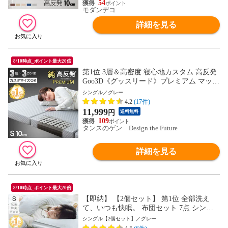
54
モダンデコ
詳細を見る
8/10時点_ポイント最大20倍
第1位 3層＆高密度 寝心地カスタム 高反発
Goo3D《グッスリード》プレミアム マット
レス 3つ折り 10cm シングル メッシュ 洗え
シングル／グレー
るカバー 折りたたみ 三つ折り 敷布団 敷き
4.2
(17件)
布団 高反発 硬め 43300199 〔グレー〕【予
11,999
円
送料無料
約】8月下旬※8/31までに出荷予定
109
タンスのゲン Design the Future
詳細を見る
8/10時点_ポイント最大20倍
【即納】 【2個セット】 第1位 全部洗え
て、いつも快眠。 布団セット 7点 シング
ル 高さ調整枕 掛け敷布団セット 洗える 三
シングル【2個セット】／グレー
層敷布団 高密度固綿入り 掛け布団 1.6kg