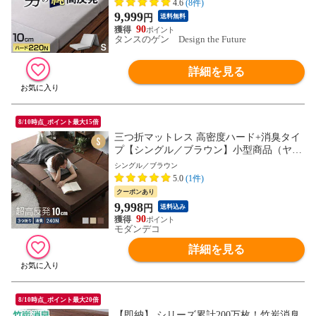
4.6
(8件)
敷布団 折りたたみ 父の日 13810052 〔グレ
9,999
円
送料無料
ー(メッシュ)〕
90
タンスのゲン Design the Future
詳細を見る
8/10時点_ポイント最大15倍
三つ折マットレス 高密度ハード+消臭タイ
プ【シングル／ブラウン】小型商品（ヤマ
ト）
シングル／ブラウン
5.0
(1件)
クーポンあり
9,998
円
送料込み
90
モダンデコ
詳細を見る
8/10時点_ポイント最大20倍
【即納】 シリーズ累計200万枚！竹炭消臭