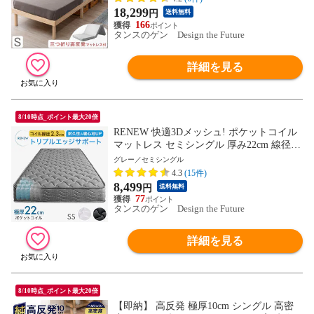
ー（メッシュ）〕【予約】8月下旬※8/31ま
18,299
円
送料無料
でに出荷予定
166
タンスのゲン Design the Future
詳細を見る
8/10時点_ポイント最大20倍
RENEW 快適3Dメッシュ! ポケットコイル
マットレス セミシングル 厚み22cm 線径2.
3mm トリプルエッジサポート ニット生地
グレー／セミシングル
シックハウス対策済 ポケットコイルマット
4.3
(15件)
スプリングマット ベッドマット 圧縮梱包
8,499
円
送料無料
1780014782〔グレー〕【予約】8月中旬※8/
77
20までに出荷予定
タンスのゲン Design the Future
詳細を見る
8/10時点_ポイント最大20倍
【即納】 高反発 極厚10cm シングル 高密