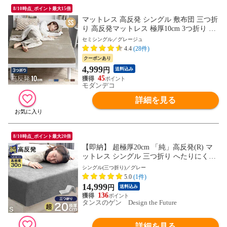
8/10時点_ポイント最大15倍
マットレス 高反発 シングル 敷布団 三つ折
り 高反発マットレス 極厚10cm 3つ折り 送
料無料 マットレス ベッドマットレス シン
セミシングル／グレージュ
グルマットレス 高反発ウレタン 折りたた
4.4
(28件)
みマットレス ウレタンマットレス 洗える
クーポンあり
カバー【セミシングル／グレージュ】小型
4,999
円
送料込み
商品（ヤマト）
45
モダンデコ
詳細を見る
8/10時点_ポイント最大20倍
【即納】 超極厚20cm 「純」高反発(R) マ
ットレス シングル 三つ折り へたりにくい
高密度30D 硬め 230N 安心エコテックス 超
シングル(三つ折り)／グレー
低ホル 高反発マットレス 20cm厚 高反発マ
5.0
(1件)
ット 折りたたみ 折り畳み 洗える カバー 1
14,999
円
送料込み
3810075〔グレー〕
136
タンスのゲン Design the Future
詳細を見る