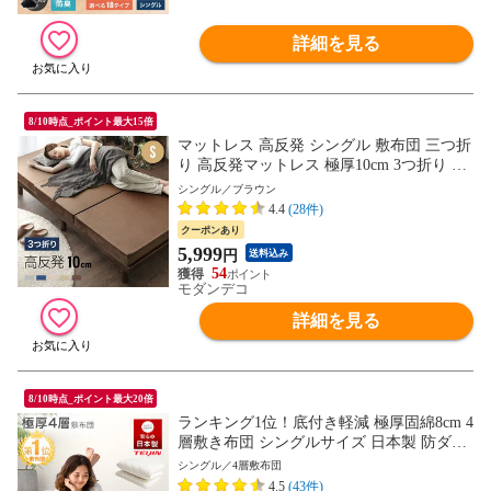
詳細を見る
8/10時点_ポイント最大15倍
マットレス 高反発 シングル 敷布団 三つ折
り 高反発マットレス 極厚10cm 3つ折り 送
料無料 マットレス ベッドマットレス シン
シングル／ブラウン
グルマットレス 高反発ウレタン 折りたた
4.4
(28件)
みマットレス ウレタンマットレス 洗える
クーポンあり
カバー【シングル／ブラウン】小型商品
5,999
円
送料込み
（ヤマト）
54
モダンデコ
詳細を見る
8/10時点_ポイント最大20倍
ランキング1位！底付き軽減 極厚固綿8cm 4
層敷き布団 シングルサイズ 日本製 防ダニ
抗菌防臭 吸汗速乾 固綿 敷布団 マットレス
シングル／4層敷布団
不要 四層敷 帝人マイティトップ テイジン
4.5
(43件)