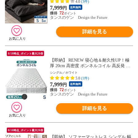
掛け布団 枕 収納ケース 組布団 新生活 819
4.0
(3件)
00162〔ブラック〕
7,999
円
送料無料
72
タンスのゲン Design the Future
詳細を見る
8/10時点_ポイント最大20倍
【即納】 RENEW 寝心地＆耐久性UP！極
厚 20cm 高密度 ボンネルコイル 高反発 マ
ットレス シングル コイルマットレス ボン
シングル／ホワイト
ネルマットレス スプリングマット ボンネ
5.0
(1件)
ルマット ボンネル ベッド用 ベッドマット
7,999
円
送料無料
厚め 硬め 1780000921A〔ホワイト〕
72
タンスのゲン Design the Future
詳細を見る
8/10時点_ポイント最大20倍
【即納】 ソファーマットレス シングル 幅