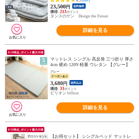
4.5
(6件)
高さ 調節 枕 布団 敷布団 26710101〔グレ
23,500
円
送料無料
ー〕
213
タンスのゲン Design the Future
詳細を見る
8/10時点_ポイント最大30倍
マットレス シングル 高反発 三つ折り 厚さ
4cm 硬め 120N 軽量 ウレタン 【グレー】
グレー
クーポンあり
3,680
円
送料込み
33
ビリオン billion
詳細を見る
8/10時点_ポイント最大20倍
【お得セット】 シングルベッド マットレ