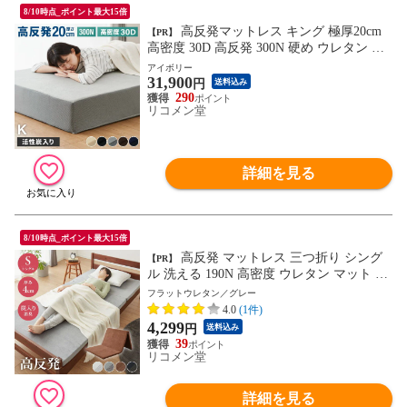
8/10時点_ポイント最大15倍
高反発マットレス キング 極厚20cm
【PR】
高密度 30D 高反発 300N 硬め ウレタン へ
たりにくい 活性炭入り 消臭 両面仕様 リバ
アイボリー
31,900
ーシブル へたりにくい 洗える 超極厚 超高
円
送料込み
反発 マットレス 敷布団 寝具【送料無料】
290
リコメン堂
詳細を見る
8/10時点_ポイント最大15倍
高反発 マットレス 三つ折り シング
【PR】
ル 洗える 190N 高密度 ウレタン マット ウ
レタンマットレス 昼寝マット ごろ寝マッ
フラットウレタン／グレー
ト 敷き布団 マットレストッパー ウォッシ
4.0
(1件)
ャブルカバー付き 寝心地アップ 底付き低
4,299
円
送料込み
減【送料無料】
39
リコメン堂
詳細を見る