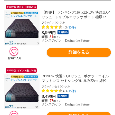
8/10時点_ポイント最大20倍
【即納】 ランキング1位 RENEW 快適3Dメ
ッシュ! トリプルエッジサポート 極厚22cm
ポケットコイル マットレス シングル 線径
ブラック／シングル
2.3mm シックハウス対策済 ニット生地 ス
4.3
(15件)
プリングマット ベッドマット 1780000683A
8,999
円
送料無料
〔ブラック〕
81
タンスのゲン Design the Future
詳細を見る
8/10時点_ポイント最大20倍
RENEW 快適3Dメッシュ! ポケットコイル
マットレス セミシングル 厚み22cm 線径2.
3mm トリプルエッジサポート ニット生地
ブラック／セミシングル
シックハウス対策済 ポケットコイルマット
4.3
(15件)
スプリングマット ベッドマット 圧縮梱包
8,499
円
送料無料
1780014781〔ブラック〕【予約】8月中旬
77
※8/20までに出荷予定
タンスのゲン Design the Future