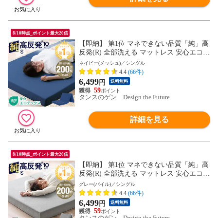
8/10時点_ポイント最大20倍
【即納】 第1位 マネできない品質「純」高
反発(R) 全部洗える マットレス 安心エコテ
ックス シングル 三つ折り 10cm 密度25D 1
ネイビー(メッシュ)／シングル
90N マット 折りたたみ 高反発マットレス
4.4
(66件)
高反発 敷布団 敷き布団 直置き 1381008422
6,499
円
送料無料
〔ネイビー(メッシュ)〕
59
タンスのゲン Design the Future
詳細を見る
8/10時点_ポイント最大20倍
【即納】 第1位 マネできない品質「純」高
反発(R) 全部洗える マットレス 安心エコテ
ックス シングル 三つ折り 10cm 密度25D 1
グレー(パイル)／シングル
90N マット 折りたたみ 高反発マットレス
4.4
(66件)
高反発 直置き 1381008423〔グレー(パイ
6,499
円
送料無料
ル)〕
59
タンスのゲン Design the Future