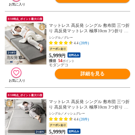
8/10時点_ポイント最大15倍
マットレス 高反発 シングル 敷布団 三つ折
り 高反発マットレス 極厚10cm 3つ折り 送
料無料 マットレス ベッドマットレス シン
シングル／グレー
グルマットレス 高反発ウレタン 折りたた
4.4
(28件)
みマットレス ウレタンマットレス 洗える
クーポンあり
カバー【シングル／グレー】小型商品（ヤ
5,999
円
送料込み
マト）
54
モダンデコ
詳細を見る
8/10時点_ポイント最大15倍
マットレス 高反発 シングル 敷布団 三つ折
り 高反発マットレス 極厚10cm 3つ折り 送
料無料 マットレス ベッドマットレス シン
シングル／メッシュグレー
グルマットレス 高反発ウレタン 折りたた
4.4
(28件)
みマットレス ウレタンマットレス 洗える
クーポンあり
カバー【シングル／メッシュグレー】小型
5,999
円
送料込み
商品（ヤマト）