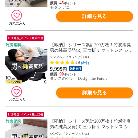
（ヤマト）
45
モダンデコ
詳細を見る
8/10時点_ポイント最大20倍
【即納】 シリーズ累計200万枚！竹炭消臭
男の純高反発(R) 三つ折り マットレス シン
グル 10cm 硬め 220N 高耐久30D 3つ折り
シングル／ブラック(パイル)
高反発 10cm 高反発マットレス 男の高反発
4.6
(8件)
敷布団 折りたたみ 父の日 13810052 〔ブラ
9,999
円
送料無料
ック(パイル)〕
90
タンスのゲン Design the Future
詳細を見る
8/10時点_ポイント最大20倍
【即納】 シリーズ累計200万枚！竹炭消臭
男の純高反発(R) 三つ折り マットレス シン
グル 10cm 硬め 220N 高耐久30D 3つ折り
シングル／グレー(メッシュ)
高反発 10cm 高反発マットレス 男の高反発