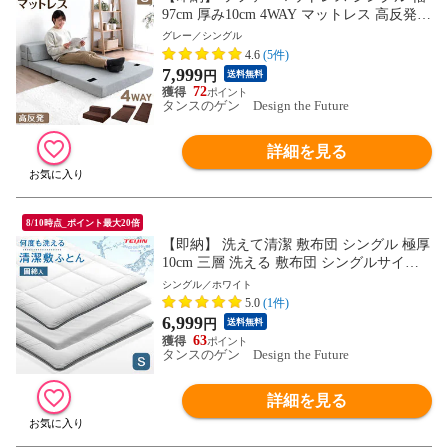
97cm 厚み10cm 4WAY マットレス 高反発
ソファーベッド 新生活 低ホルムアルデヒ
グレー／シングル
ド仕様 13810100〔グレー〕
4.6
(5件)
7,999
円
送料無料
72
タンスのゲン Design the Future
詳細を見る
8/10時点_ポイント最大20倍
【即納】 洗えて清潔 敷布団 シングル 極厚
10cm 三層 洗える 敷布団 シングルサイズ
完全分割式 テイジン 敷き布団 敷布団 清潔
シングル／ホワイト
おすすめ 着脱式 固綿入り 26700108 〔ホワ
5.0
(1件)
イト〕
6,999
円
送料無料
63
タンスのゲン Design the Future
詳細を見る