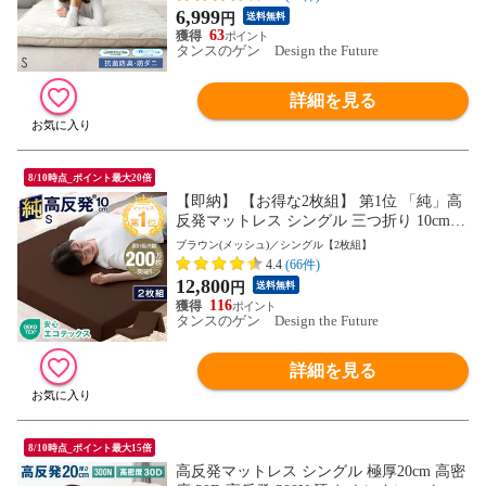
帝人ポリティ 国産 22200013【予約】8月下
6,999
円
送料無料
旬※8/31までに出荷予定
63
タンスのゲン Design the Future
詳細を見る
8/10時点_ポイント最大20倍
【即納】 【お得な2枚組】 第1位 「純」高
反発マットレス シングル 三つ折り 10cm
密度25D 190N マット 折りたたみ 高反発
ブラウン(メッシュ)／シングル【2枚組】
マットレス 13810162 〔ブラウン(メッシ
4.4
(66件)
ュ)〕
12,800
円
送料無料
116
タンスのゲン Design the Future
詳細を見る
8/10時点_ポイント最大15倍
高反発マットレス シングル 極厚20cm 高密