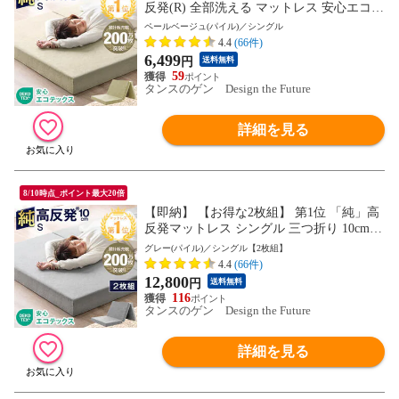
反発(R) 全部洗える マットレス 安心エコテ
ックス シングル 三つ折り 10cm 密度25D 1
ペールベージュ(パイル)／シングル
90N マット 折りたたみ 高反発マットレス
4.4
(66件)
高反発 直置き 1381008425〔ペールベージ
6,499
円
送料無料
ュ（パイル)〕
59
タンスのゲン Design the Future
詳細を見る
8/10時点_ポイント最大20倍
【即納】 【お得な2枚組】 第1位 「純」高
反発マットレス シングル 三つ折り 10cm
密度25D 190N マット 折りたたみ 高反発
グレー(パイル)／シングル【2枚組】
マットレス 13810162 〔グレー（パイル)〕
4.4
(66件)
12,800
円
送料無料
116
タンスのゲン Design the Future
詳細を見る