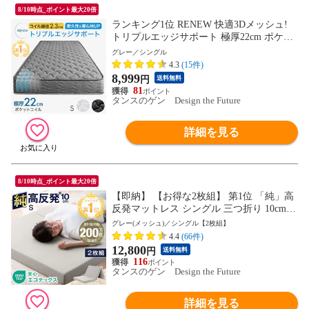
8/10時点_ポイント最大20倍
ランキング1位 RENEW 快適3Dメッシュ!
トリプルエッジサポート 極厚22cm ポケッ
トコイル マットレス シングル 線径2.3mm
グレー／シングル
シックハウス対策済 ニット生地 スプリン
4.3
(15件)
グマット ベッドマット 1780000684〔グレ
8,999
円
送料無料
ー〕【予約】8月11日より順次出荷予定
81
タンスのゲン Design the Future
詳細を見る
8/10時点_ポイント最大20倍
【即納】 【お得な2枚組】 第1位 「純」高
反発マットレス シングル 三つ折り 10cm
密度25D 190N マット 折りたたみ 高反発
グレー(メッシュ)／シングル【2枚組】
マットレス 敷布団 敷き布団 13810162 〔グ
4.4
(66件)
レー(メッシュ)〕
12,800
円
送料無料
116
タンスのゲン Design the Future
詳細を見る