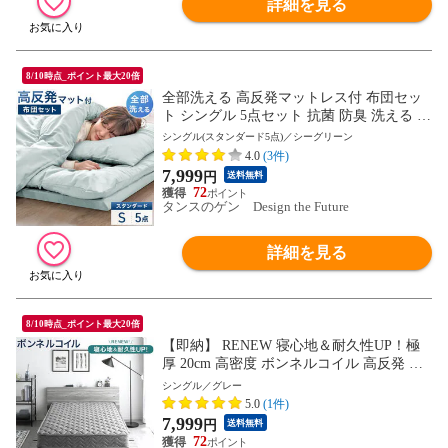
詳細を見る
8/10時点_ポイント最大20倍
全部洗える 高反発マットレス付 布団セッ
ト シングル 5点セット 抗菌 防臭 洗える 洗
濯 マットレス マットレス付き 布団 敷布団
シングル(スタンダード5点)／シーグリーン
掛け布団 枕 収納ケース 組布団 新生活 819
4.0
(3件)
0016214〔シーグリーン〕
7,999
円
送料無料
72
タンスのゲン Design the Future
詳細を見る
8/10時点_ポイント最大20倍
【即納】 RENEW 寝心地＆耐久性UP！極
厚 20cm 高密度 ボンネルコイル 高反発 マ
ットレス シングル コイルマットレス ボン
シングル／グレー
ネルマットレス スプリングマット ボンネ
5.0
(1件)
ルマット ボンネル ベッド用 ベッドマット
7,999
円
送料無料
厚め 硬め 1780000923A〔グレー〕
72