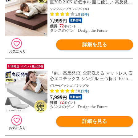
度30D 210N 超低ホル 腰に優しい 高反発マ
ットレス 高反発マット 10cm 高反発マット
シングル／ブラウン(パイル)
レス ISO認定工場生産 圧縮 圧縮マットレ
3.9
(8件)
ス 13810016〔ブラウン(パイル)〕
7,999
円
送料無料
72
タンスのゲン Design the Future
詳細を見る
8/10時点_ポイント最大20倍
「純」高反発(R) 全部洗える マットレス 安
心エコテックス シングル 三つ折り 10cm
密度30D 190N 折りたたみ 高反発マットレ
グレー(メッシュ)／シングル
ス 1381004013〔グレー(メッシュ)〕【予
5.0
(5件)
約】8月下旬※8/31までに出荷予定
7,999
円
送料無料
72
タンスのゲン Design the Future
詳細を見る