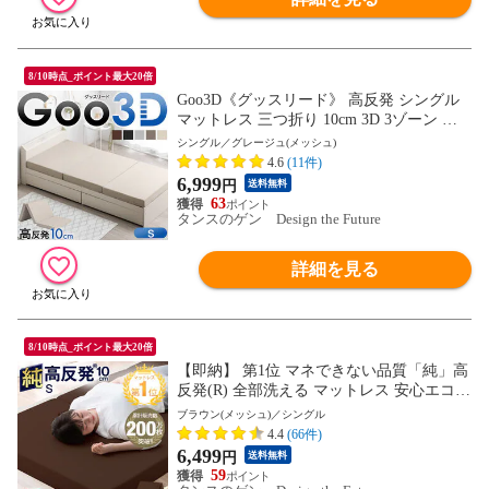
8/10時点_ポイント最大20倍
Goo3D《グッスリード》 高反発 シングル
マットレス 三つ折り 10cm 3D 3ゾーン 体
圧分散 洗えるカバー ウレタン 硬め 敷布団
シングル／グレージュ(メッシュ)
車中泊 新生活 43300155〔グレージュ(メッ
4.6
(11件)
シュ)〕【予約】8月下旬※8/31までに出荷
6,999
円
送料無料
予定
63
タンスのゲン Design the Future
詳細を見る
8/10時点_ポイント最大20倍
【即納】 第1位 マネできない品質「純」高
反発(R) 全部洗える マットレス 安心エコテ
ックス シングル 三つ折り 10cm 密度25D 1
ブラウン(メッシュ)／シングル
90N マット 折りたたみ 高反発マットレス
4.4
(66件)
高反発 直置き 1381008421〔ブラウン(メッ
6,499
円
送料無料
シュ)〕
59