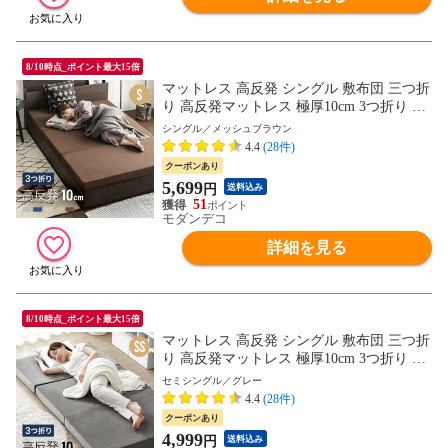
8/10時点_ポイント最大15倍
マットレス 高反発 シングル 敷布団 三つ折
り 高反発マットレス 極厚10cm 3つ折り 送
料無料 マットレス ベッドマットレス シン
シングル／メッシュブラウン
グルマットレス 高反発ウレタン 折りたた
4.4
(28件)
みマットレス ウレタンマットレス 洗える
クーポンあり
カバー【シングル／メッシュブラウン】小
5,699
円
送料込み
型商品（ヤマト）
51
モダンデコ
詳細を見る
8/10時点_ポイント最大15倍
マットレス 高反発 シングル 敷布団 三つ折
り 高反発マットレス 極厚10cm 3つ折り 送
料無料 マットレス ベッドマットレス シン
セミシングル／グレー
グルマットレス 高反発ウレタン 折りたた
4.4
(28件)
みマットレス ウレタンマットレス 洗える
クーポンあり
カバー【セミシングル／グレー】小型商品
4,999
円
送料込み