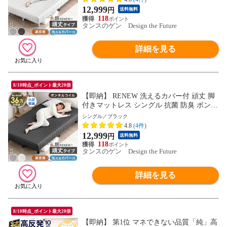
ベッド ベット おしゃれ 頑丈 17800062〔ホ
12,999
円
送料無料
ワイト〕
118
タンスのゲン Design the Future
詳細を見る
8/10時点_ポイント最大20倍
【即納】 RENEW 洗えるカバー付 頑丈 脚
付きマットレス シングル 抗菌 防臭 ボンネ
ルコイル 高反発 脚付きマットレスベッド
シングル／ブラック
シングル ベッド 脚付き 足つきマットレス
4.8
(4件)
ベッド ベット おしゃれ 頑丈 17800062〔ブ
12,999
円
送料無料
ラック〕
118
タンスのゲン Design the Future
詳細を見る
8/10時点_ポイント最大20倍
【即納】 第1位 マネできない品質「純」高