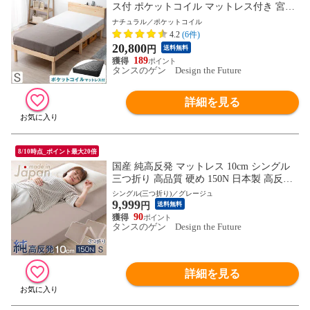
ス付 ポケットコイル マットレス付き 宮付
き 北欧パイン ベッド 高さ調節 2段階 シン
ナチュラル／ポケットコイル
グル 49600793〔ナチュラル【マット】ブラ
4.2
(6件)
ック〕【予約】8月下旬※8/31までに出荷予
20,800
円
送料無料
定
189
タンスのゲン Design the Future
詳細を見る
8/10時点_ポイント最大20倍
国産 純高反発 マットレス 10cm シングル
三つ折り 高品質 硬め 150N 日本製 高反発
ウレタンマット ウレタン ベッドマットレ
シングル(三つ折り)／グレージュ
9,999
ス ベッドマット マット 折りたたみ 折り畳
円
送料無料
み 固め 厚め 厚手 23300044〔グレージュ〕
90
タンスのゲン Design the Future
詳細を見る