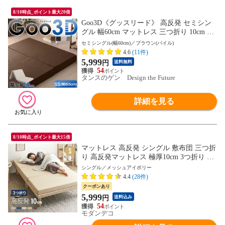
8/10時点_ポイント最大20倍
Goo3D《グッスリード》 高反発 セミシン
グル 幅60cm マットレス 三つ折り 10cm 3D
3ゾーン 体圧分散 洗えるカバー ウレタン
セミシングル(幅60cm)／ブラウン(パイル)
硬め 敷布団 車中泊 新生活 43300153〔ブラ
4.6
(11件)
ウン(パイル)〕【予約】9月中旬※9/20まで
5,999
円
送料無料
に出荷予定
54
タンスのゲン Design the Future
詳細を見る
8/10時点_ポイント最大15倍
マットレス 高反発 シングル 敷布団 三つ折
り 高反発マットレス 極厚10cm 3つ折り 送
料無料 マットレス ベッドマットレス シン
シングル／メッシュアイボリー
グルマットレス 高反発ウレタン 折りたた
4.4
(28件)
みマットレス ウレタンマットレス 洗える
クーポンあり
カバー【シングル／メッシュアイボリー】
5,999
円
送料込み
小型商品（ヤマト）
54
モダンデコ