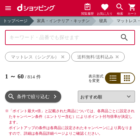
閲覧履歴
お気に入り
検索
カート
トップページ
家具・インテリア・キッチン
寝具
マットレス
検索
マットレス（シングル）
送料無料/送料込み
1
～
60
表示形式
/
814
件
を変更
リスト
グリッド
条件で絞り込む
※
「ポイント最大○倍」と記載された商品については、各商品ごとに設定され
たキャンペーン条件（エントリー含む）によりポイント付与倍率が決定し
ます。
ポイントアップの条件は各商品に設定されたキャンペーンにより異なりま
すので、詳細は各商品詳細ページよりご確認ください。