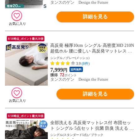
タンスのゲン Design the Future
詳細を見る
8/10時点_ポイント最大20倍
高反発 極厚10cm シングル 高密度30D 210N
超低ホル 腰に優しい 高反発マットレス 高
反発マット 10cm 高反発マットレス ISO認
シングル／グレー(メッシュ)
定工場生産 圧縮 圧縮マットレス 13810016
3.9
(8件)
〔グレー(メッシュ)〕【予約】8月下旬※8/
7,999
円
送料無料
31までに出荷予定
72
タンスのゲン Design the Future
詳細を見る
8/10時点_ポイント最大20倍
全部洗える 高反発マットレス付 布団セッ
ト シングル 5点セット 抗菌 防臭 洗える 洗
濯 マットレス マットレス付き 布団 敷布団
シングル(スタンダード5点)／ブラック