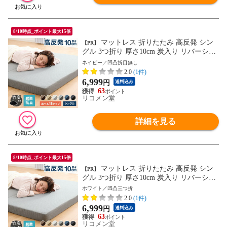
8/10時点_ポイント最大15倍
マットレス 折りたたみ 高反発 シン
【PR】
グル 3つ折り 厚さ10cm 炭入り リバーシブ
ル 体圧分散 通気 洗える メッシュ生地 三
ネイビー／凹凸折目無し
つ折り 高密度 190N ごろ寝 敷布団 折り畳
2.0
(1件)
み 高反発マットレス ベッドマットレス 車
6,999
円
送料込み
中泊 キャンプ アウトドア 【送料無料】
63
リコメン堂
詳細を見る
8/10時点_ポイント最大15倍
マットレス 折りたたみ 高反発 シン
【PR】
グル 3つ折り 厚さ10cm 炭入り リバーシブ
ル 体圧分散 通気 洗える メッシュ生地 三
ホワイト／凹凸三つ折
つ折り 高密度 190N ごろ寝 敷布団 折り畳
2.0
(1件)
み 高反発マットレス ベッドマットレス 車
6,999
円
送料込み
中泊 キャンプ アウトドア 【送料無料】
63
リコメン堂