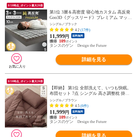
8/10時点_ポイント最大20倍
第1位 3層＆高密度 寝心地カスタム 高反発
Goo3D《グッスリード》プレミアム マット
レス 3つ折り 10cm シングル メッシュ 洗え
シングル／ブラック
るカバー 折りたたみ 三つ折り 敷布団 敷き
4.2
(17件)
布団 高反発 硬め 43300199 〔ブラック〕
11,999
円
送料無料
【予約】9月中旬※9/20までに出荷予定
109
タンスのゲン Design the Future
詳細を見る
8/10時点_ポイント最大20倍
【即納】 第1位 全部洗えて、いつも快眠。
布団セット 7点 シングル 高さ調整枕 掛け
敷布団セット 洗える 三層敷布団 高密度固
シングル／ブラウン
綿入り 掛け布団 1.6kg 高さ セット カバー
4.5
(6件)
付き 布団 敷布団 26700101〔ブラウン〕
11,999
円
送料無料
109
タンスのゲン Design the Future
詳細を見る