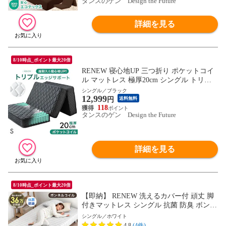
タンスのゲン Design the Future
詳細を見る
8/10時点_ポイント最大20倍
RENEW 寝心地UP 三つ折り ポケットコイ
ル マットレス 極厚20cm シングル トリプ
ルエッジサポート 体圧分散 メッシュ 通気
シングル／ブラック
12,999
性 高反発 ウレタン ベッド マット スプリ
円
送料無料
ングマットレス 3つ折り 折り畳み 圧縮 051
118
タンスのゲン Design the Future
90003〔ブラック〕【予約】8月下旬※8/31
までに出荷予定
詳細を見る
8/10時点_ポイント最大20倍
【即納】 RENEW 洗えるカバー付 頑丈 脚
付きマットレス シングル 抗菌 防臭 ボンネ
ルコイル 高反発 脚付きマットレスベッド
シングル／ホワイト
シングル ベッド 脚付き 足つきマットレス
4.8
(4件)