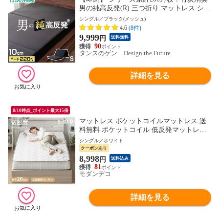
男の純高反発(R) 三つ折り マットレス シン
グル 10cm 硬め 220N 高耐久30D 3つ折り
シングル／ブラック(メッシュ)
高反発 10cm 高反発マットレス 男の高反発
4.6
(8件)
敷布団 折りたたみ 父の日 13810052 〔ブラ
9,999
円
送料無料
ック(メッシュ)〕
90
タンスのゲン Design the Future
詳細を見る
8/10時点_ポイント最大15倍
マットレス ポケットコイルマットレス 送
料無料 ポケットコイル 低反発マットレス
低反発 ベッドマットレス シングルマット
シングル／ホワイト
レス セミダブルマットレス ダブルマット
クーポンあり
レス シングル セミダブル ダブル 厚さ20c
8,998
円
送料込み
m【シングル／ホワイト】小型商品(佐川)
81
モダンデコ
詳細を見る