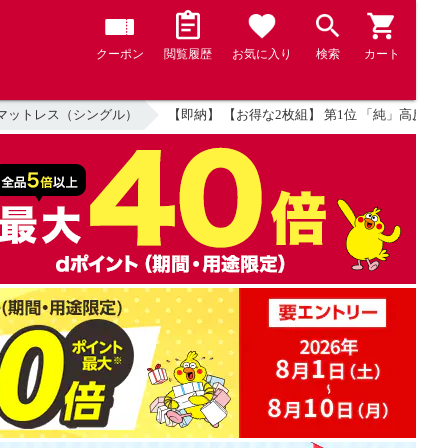
クーポン
閲覧履歴
お気に入り
検索
カート
マットレス（シングル）
【即納】 【お得な2枚組】 第1位 「純」高反発マット