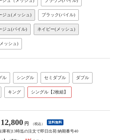
ージュ（メッシュ)
ブラウン(パイル)
ージュ(メッシュ)
ブラック(パイル)
ジュ(パイル)
ネイビー(メッシュ)
メッシュ)
グル
シングル
セミダブル
ダブル
キング
シングル【2枚組】
12,800
送料無料
円
（税込）
[在庫有]13時迄の注文で即日出荷/納期番号40