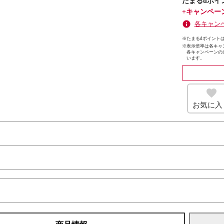
たまるdポイ
+キャンペー
各キャン
※たまるdポイントは
※
表示倍率は各キャ
各キャンペーンの
います。
お気に入