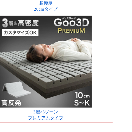
超極厚
20cmタイプ
3層×3ゾーン
プレミアムタイプ