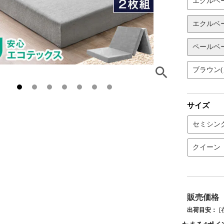
エクルベ
エクルベ
ペールベー
ブラウン(
サイズ
セミシン
クイーン
販売価格
出荷目安：