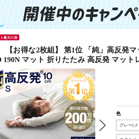
ント最大11倍
 【お得な2枚組】 第1位 「純」高反発マッ
D 190N マット 折りたたみ 高反発 マットレ
色
グレー(メ