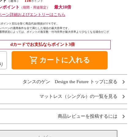
ント
116
（通常）
ンポイント
最大10倍
（期間・用途限定）
ペーン詳細およびエントリーはこちら
ポイント支払を除く商品代金(税抜)の1％です。
ンペーンの適用条件を全て満たした場合の最大倍率です。
適用状況によっては、ポイントの進呈数・付与倍率が最大倍率より少なくなる場合がござ
dカードでお支払ならポイント3倍
shopping_cart
カートに入れる
り
タンスのゲン Design the Future トップに戻る
マットレス（シングル）の一覧を見る
商品レビューを投稿するには