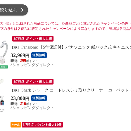
絞り込む
大○倍」と記載された商品については、各商品ごとに設定されたキャンペーン条件
プの条件は各商品に設定されたキャンペーンにより異なりますので、詳細は各商品
8/7時点_ポイント最大11倍
Panasonic 【5年保証付】パナソニック 紙パック式 キャニス
【PR】
32,969
送料無料
円
299
dショッピングダイレクト
8/7時点_ポイント最大11倍
Shark シャーク コードレスシミ取りクリーナー カーペット・ラグ
【PR】
23,800
送料無料
円
216
dショッピングダイレクト
セール
8/7時点_ポイント最大11倍