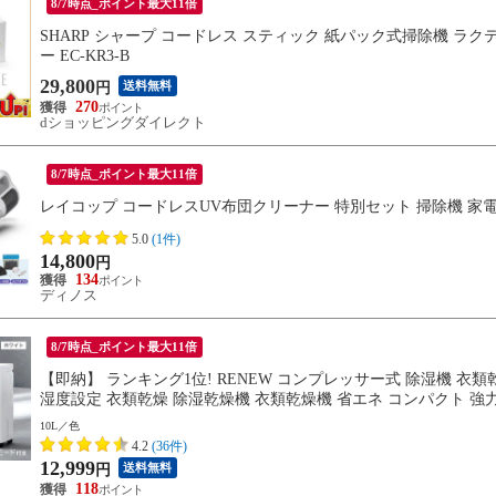
8/7時点_ポイント最大11倍
SHARP シャープ コードレス スティック 紙パック式掃除機 ラクテ
ー EC-KR3-B
29,800
送料無料
円
270
dショッピングダイレクト
8/7時点_ポイント最大11倍
レイコップ コードレスUV布団クリーナー 特別セット 掃除機 家電 A
5.0
(1件)
14,800
円
134
ディノス
8/7時点_ポイント最大11倍
【即納】 ランキング1位! RENEW コンプレッサー式 除湿機 衣類乾燥
湿度設定 衣類乾燥 除湿乾燥機 衣類乾燥機 省エネ コンパクト 強力 静
10L／色
4.2
(36件)
12,999
送料無料
円
118