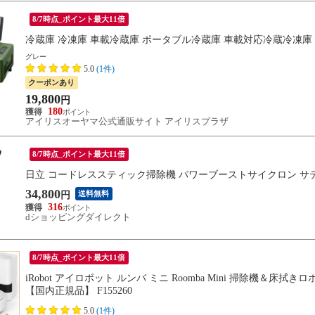
8/7時点_ポイント最大11倍
冷蔵庫 冷凍庫 車載冷蔵庫 ポータブル冷蔵庫 車載対応冷蔵冷凍庫 20Ｌ
グレー
5.0
(1件)
クーポンあり
19,800
円
180
アイリスオーヤマ公式通販サイト アイリスプラザ
8/7時点_ポイント最大11倍
日立 コードレススティック掃除機 パワーブーストサイクロン サテンブラ
34,800
送料無料
円
316
dショッピングダイレクト
8/7時点_ポイント最大11倍
iRobot アイロボット ルンバ ミニ Roomba Mini 掃除機＆床拭きロ
【国内正規品】 F155260
5.0
(1件)