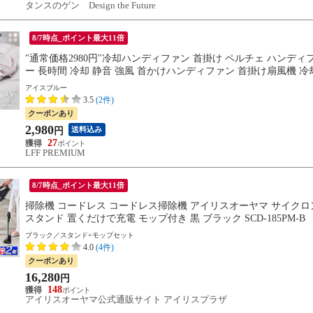
タンスのゲン Design the Future
8/7時点_ポイント最大11倍
"通常価格2980円"冷却ハンディファン 首掛け ペルチェ ハンディ
ー 長時間 冷却 静音 強風 首かけハンディファン 首掛け扇風機 
スタンド
アイスブルー
3.5
(2件)
クーポンあり
2,980
送料込み
円
27
LFF PREMIUM
8/7時点_ポイント最大11倍
掃除機 コードレス コードレス掃除機 アイリスオーヤマ サイクロン
スタンド 置くだけで充電 モップ付き 黒 ブラック SCD-185PM-B
ブラック／スタンド+モップセット
4.0
(4件)
クーポンあり
16,280
円
148
アイリスオーヤマ公式通販サイト アイリスプラザ