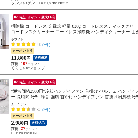
タンスのゲン Design the Future
8/7時点_ポイント最大11倍
掃除機 コードレス 充電式 軽量 820g コードレススティッククリー
コードレスクリーナー コードレス掃除機 ハンディクリーナー 山善 
ホワイト
4.9
(7件)
クーポンあり
11,800
送料無料
円
107
くらしのeショップ
8/7時点_ポイント最大11倍
"通常価格2980円"冷却ハンディファン 首掛け ペルチェ ハンディ
ー 長時間 冷却 静音 強風 首かけハンディファン 首掛け扇風機 
スタンド
ダークグレー
3.5
(2件)
クーポンあり
2,980
送料込み
円
27
LFF PREMIUM