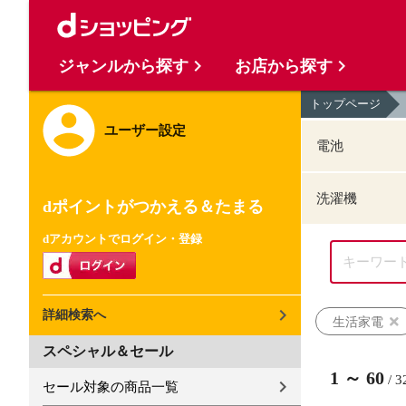
ジャンルから探す
お店から探す
トップページ
ユーザー設定
電池
洗濯機
dポイントがつかえる＆たまる
dアカウントでログイン・登録
詳細検索へ
生活家電
スペシャル＆セール
1
～
60
/
3
セール対象の商品一覧