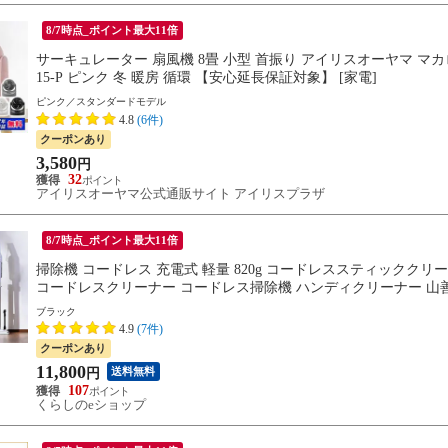
8/7時点_ポイント最大11倍
サーキュレーター 扇風機 8畳 小型 首振り アイリスオーヤマ マカロ
15-P ピンク 冬 暖房 循環 【安心延長保証対象】 [家電]
ピンク／スタンダードモデル
4.8
(6件)
クーポンあり
3,580
円
32
アイリスオーヤマ公式通販サイト アイリスプラザ
8/7時点_ポイント最大11倍
掃除機 コードレス 充電式 軽量 820g コードレススティッククリー
コードレスクリーナー コードレス掃除機 ハンディクリーナー 山善 
ブラック
4.9
(7件)
クーポンあり
11,800
送料無料
円
107
くらしのeショップ