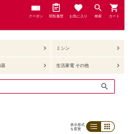
クーポン
閲覧履歴
お気に入り
検索
カート
ミシン
知器
生活家電 その他
検索
表示形式
を変更
リスト
グリッド