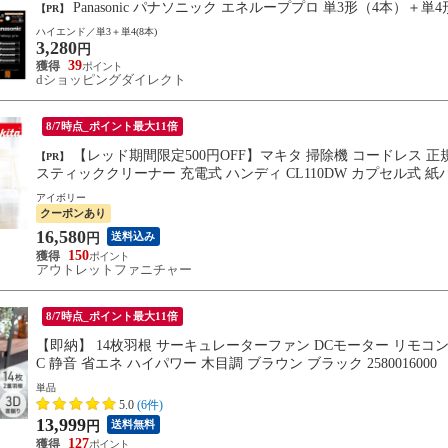
Panasonic パナソニック エネループプロ 単3形（4本）＋
【PR】
ハイエンド／単3＋単4(8本)
3,280
円
39
dショッピングダイレクト
8/7時点_ポイント最大11倍
【レッド期間限定500円OFF】マキタ 掃除機 コードレス 正規品 日本製 1年保証 軽量 930g クリーナー コードレス掃除機
【PR】
スティッククリーナー 充電式 ハンディ CL110DW カプセル式 
レッド makita 新生活 ギフト
アイボリー
クーポンあり
16,580
送料込み
円
150
アウトレットファニチャー
8/7時点_ポイント最大11倍
【即納】 14枚羽根 サーキュレーターファン DCモーター リモコン
C 静音 省エネ ハイパワー 木目調 ブラウン ブラック 2580016000
単品
5.0
(6件)
13,999
送料無料
円
127