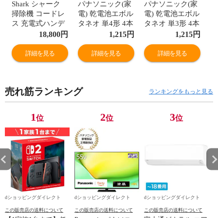
Shark シャーク
パナソニック(家
パナソニック(家
掃除機 コードレ
電) 乾電池エボル
電) 乾電池エボル
ス 充電式ハンデ
タネオ 単4形 4本
タネオ 単3形 4本
ィクリーナー
シュリンクパッ
シュリンクパッ
18,800
円
1,215
円
1,215
円
EVOPOWER
ク LR03NJ/4SE
ク LR6NJ/4SE
W35 グレイ
詳細を見る
詳細を見る
詳細を見る
WV280J
売れ筋ランキング
ランキングをもっと見る
1
2
3
位
位
位
dショッピングダイレクト
dショッピングダイレクト
dショッピングダイレクト
この販売店の送料について
この販売店の送料について
この販売店の送料について