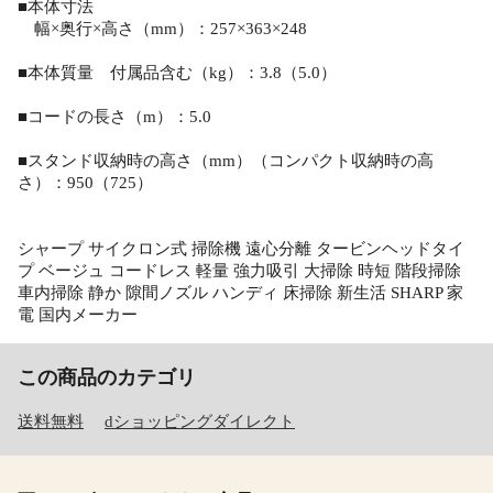
■本体寸法
幅×奥行×高さ（mm）：257×363×248
■本体質量 付属品含む（kg）：3.8（5.0）
■コードの長さ（m）：5.0
■スタンド収納時の高さ（mm）（コンパクト収納時の高
さ）：950（725）
シャープ サイクロン式 掃除機 遠心分離 タービンヘッドタイ
プ ベージュ コードレス 軽量 強力吸引 大掃除 時短 階段掃除
車内掃除 静か 隙間ノズル ハンディ 床掃除 新生活 SHARP 家
電 国内メーカー
この商品のカテゴリ
送料無料
dショッピングダイレクト