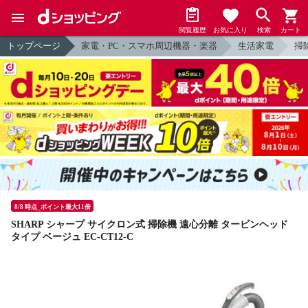
閲覧履歴
お気に入り
検索
カート
トップページ
家電・PC・スマホ周辺機器・楽器
生活家電
掃
8/8 時点_ポイント最大11倍
SHARP シャープ サイクロン式 掃除機 遠心分離 タービンヘッド
タイプ ベージュ EC-CT12-C