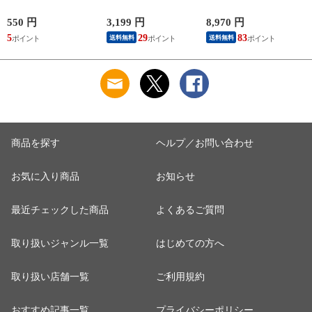
充電 異常検知機能
カリ 10kg(5kg×2袋)
iPhone Android
まとめ買い 田中米穀
550 円
3,199 円
8,970 円
6
Nintendo Switch スイ
精米HACCP認定の高
5
29
83
送料無料
送料無料
ッチ対応 AMD39027
品質管理 白米 精米
お米 コメ
商品を探す
ヘルプ／お問い合わせ
お気に入り商品
お知らせ
最近チェックした商品
よくあるご質問
取り扱いジャンル一覧
はじめての方へ
取り扱い店舗一覧
ご利用規約
おすすめ記事一覧
プライバシーポリシー