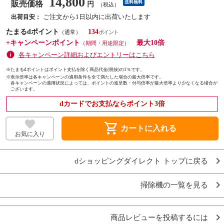
14,800
販売価格
送料無料
円
（税込）
ご注文から1日以内に出荷いたします
出荷目安：
たまるdポイント
134
（通常）
+キャンペーンポイント
最大10倍
（期間・用途限定）
各キャンペーン詳細およびエントリーはこちら
※たまるdポイントはポイント支払を除く商品代金(税抜)の1％です。
※
表示倍率は各キャンペーンの適用条件を全て満たした場合の最大倍率です。
各キャンペーンの適用状況によっては、ポイントの進呈数・付与倍率が最大倍率より少なくなる場合が
ございます。
dカードでお支払ならポイント3倍
shopping_cart
カートに入れる
お気に入り
dショッピングダイレクト トップに戻る
掃除機の一覧を見る
商品レビューを投稿するには