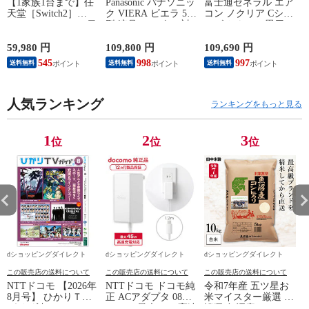
【1家族1台まで】任
Panasonic パナソニッ
富士通ゼネラル エア
天堂［Switch2］
ク VIERA ビエラ 55
コン ノクリア Cシリ
Nintendo Switch2（日
型 液晶テレビ 4K対
ーズ おもに18畳用/
P
本語・国内専用）本
応 W90A Fire TV
単相200V 2025年モデ
体 BEE-S-KB6CA
Youtube Netflix 【配
ル【配送のみ 設置な
59,980 円
109,800 円
109,690 円
3
送のみ 設置なし 軒
し 軒先渡し】 AS-
545
998
997
送料無料
送料無料
送料無料
先渡し】 ［正規取扱
C565S2-W
店］ TV-55W90A
人気ランキング
ランキングをもっと見る
1
2
3
位
位
位
dショッピングダイレクト
dショッピングダイレクト
dショッピングダイレクト
この販売店の送料について
この販売店の送料について
この販売店の送料について
NTTドコモ 【2026年
NTTドコモ ドコモ純
令和7年産 五ツ星お
8月号】 ひかりＴＶ
正 ACアダプタ 08
米マイスター厳選 新
ガイド誌
Type-C 最大45W 高速
潟県 魚沼産 コシヒ
こ