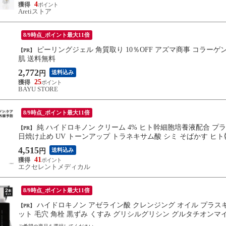
4
Aretiストア
8/9時点_ポイント最大11倍
ピーリングジェル 角質取り 10％OFF アズマ商事 コラーゲンピーリングジェル 270g 旅美人 角質ケア 毛穴 敏感肌 たまご
【PR】
肌 送料無料
2,772
送料込み
円
25
BAYU STORE
8/9時点_ポイント最大11倍
純 ハイドロキノン クリーム 4% ヒト幹細胞培養液配合 プラスキレイ プラスナノHQモア 5g ＋ プラスプロテクトUV 30g
【PR】
日焼け止め UV トーンアップ トラネキサム酸 シミ そばかす ヒ
4,515
送料込み
円
41
エクセレントメディカル
8/9時点_ポイント最大11倍
ハイドロキノン アゼライン酸 クレンジング オイル プラスキレイ プラス オイルクレンジング HQブラック 135mL 2本セ
【PR】
ット 毛穴 角栓 黒ずみ くすみ グリシルグリシン グルタチオン