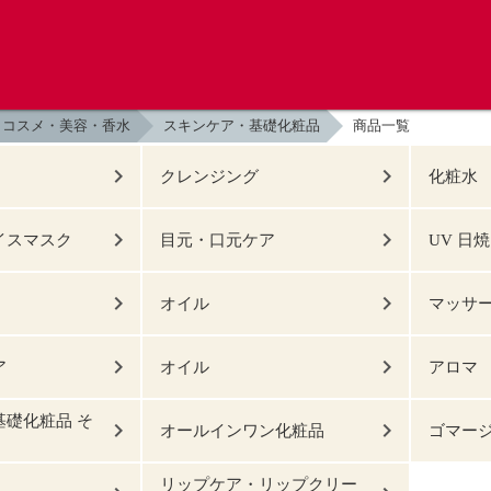
コスメ・美容・香水
スキンケア・基礎化粧品
商品一覧
クレンジング
化粧水
イスマスク
目元・口元ケア
UV 日
オイル
マッサ
ア
オイル
アロマ
基礎化粧品 そ
オールインワン化粧品
ゴマー
リップケア・リップクリー