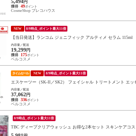
5,494
円
49
CosmeShop プレコハウス
NEW
8/9時点_ポイント最大11倍
【当日発送】ランコム ジェニフィック アルティメ セラム 115ml
内容量／配送
19,299
円
175
ベルコスメ
タイムセール
NEW
8/9時点_ポイント最大11倍
エスケーツー（SK-II／SK2） フェイシャル トリートメント エッセ
内容量／配送
37,062
円
336
ベルコスメ
8/9時点_ポイント最大11倍
TBC ディープクリアウォッシュ お得な2本セット スキンケアコスメ 
5,981
円