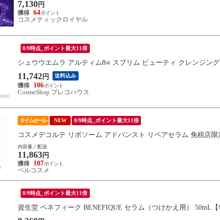
7,130
円
64
コスメティックロイヤル
8/9時点_ポイント最大11倍
シュウウエムラ アルティム8∞ スブリム ビューティ クレンジング オ
11,742
送料込み
円
106
CosmeShop プレコハウス
タイムセール
NEW
8/9時点_ポイント最大11倍
コスメデコルテ リポソーム アドバンスト リペアセラム 免税店限定サ
内容量／配送
11,863
円
107
ベルコスメ
8/9時点_ポイント最大11倍
資生堂 ベネフィーク BENEFIQUE セラム（つけかえ用） 50mL