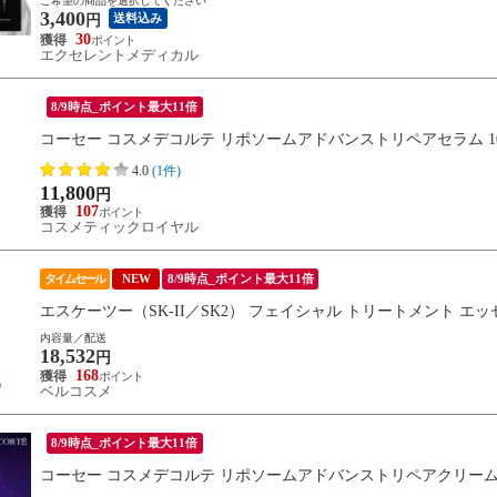
ご希望の商品を選択してください
3,400
送料込み
円
30
エクセレントメディカル
8/9時点_ポイント最大11倍
コーセー コスメデコルテ リポソームアドバンストリペアセラム 
4.0
(1件)
11,800
円
107
コスメティックロイヤル
タイムセール
NEW
8/9時点_ポイント最大11倍
エスケーツー（SK-II／SK2） フェイシャル トリートメント エッセン
内容量／配送
18,532
円
168
ベルコスメ
8/9時点_ポイント最大11倍
コーセー コスメデコルテ リポソームアドバンストリペアクリーム 