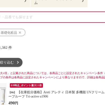
ム
・基礎化粧品
1,382
件
絞り込む
大○倍」と記載された商品については、各商品ごとに設定されたキャンペーン条件
プの条件は各商品に設定されたキャンペーンにより異なりますので、詳細は各商品
8/9時点_ポイント最大11倍
【在庫処分価格】Areti アレティ 日本製 多機能 UVクリーム 日焼け止め SPF37 PA+++ 保湿 美白成分配合 子供 ウォータ
【PR】
ープルーフ Tri-active u1906
490
円