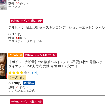
54
ディノス
8/9時点_ポイント最大11倍
アルビオン ALBION 薬用スキンコンディショナーエッセンシャルN 
8,971
円
81
コスメティックロイヤル
タイムセール
8/9時点_ポイント最大11倍
【ポイント大増量】ems 腹筋ベルト (ジェル不要) 8枚の電極パッド 
ダイエット USB充電式 女性 男性 RELX 父の日
4.0
(1件)
クーポンあり
3,190
送料込み
円
29
いいねONLINE公式
8/9時点_ポイント最大11倍