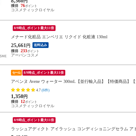
8,360
円
76
コスメティックロイヤル
8/9時点_ポイント最大11倍
メナード化粧品 エンベリエ リクイド 化粧液 130ml
25,661
送料込み
円
233
アーバンコスメ
セール
8/9時点_ポイント最大11倍
アベンヌ Avene ウォーター 300mL【並行輸入品】【特価商品
4.7
(6件)
1,350
円
12
コスメティックロイヤル
8/9時点_ポイント最大11倍
ラッシュアディクト アイラッシュ コンディショニングセラム アドバ