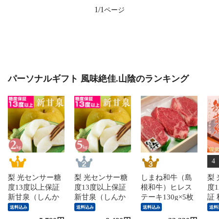
1/1
パーソナルギフト 風味絶佳.山陰のランキング
4
梨 光センサー糖
梨 光センサー糖
しまね和牛（島
梨
度13度以上保証
度13度以上保証
根和牛）ヒレス
度1
新甘泉（しんか
新甘泉（しんか
テーキ130g×5枚
証
んせん）2kg詰
んせん）5kg詰
国産 牛肉 国産牛
か
送料込み
送料込み
送料込み
送料
（5～6玉入） 鳥
（8～18玉入）
和牛 黒毛和牛 最
（