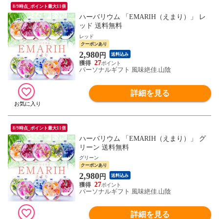
8/9時点_ポイント最大11倍
ハーバリウム 「EMARIH（えまり）」 レ
ッド 送料無料
レッド
クーポンあり
2,980
円
送料込み
27
パーソナルギフト 風味絶佳.山陰
詳細を見る
8/9時点_ポイント最大11倍
ハーバリウム 「EMARIH（えまり）」 グ
リーン 送料無料
グリーン
クーポンあり
2,980
円
送料込み
27
パーソナルギフト 風味絶佳.山陰
詳細を見る