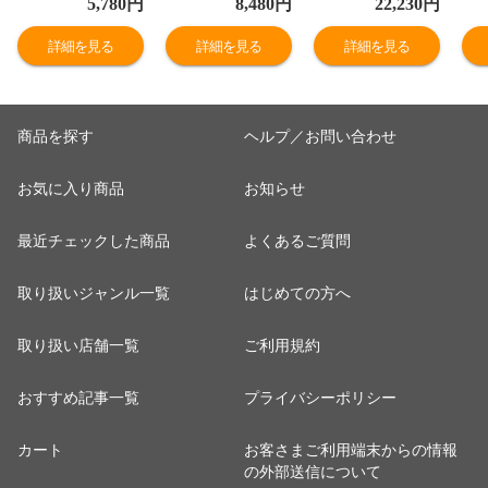
5,780
円
8,480
円
22,230
円
取県産 なし 新甘
鳥取県産 なし 新
高級 特選 厳選
鳥
泉梨 赤秀 送料無
甘泉梨 赤秀 送料
送料無料（北海
秀
詳細を見る
詳細を見る
詳細を見る
料（北海道・沖
無料（北海道・
道・沖縄を除
海
縄を除く）
沖縄を除く）
く）
く
商品を探す
ヘルプ／お問い合わせ
お気に入り商品
お知らせ
最近チェックした商品
よくあるご質問
取り扱いジャンル一覧
はじめての方へ
取り扱い店舗一覧
ご利用規約
おすすめ記事一覧
プライバシーポリシー
カート
お客さまご利用端末からの情報
の外部送信について