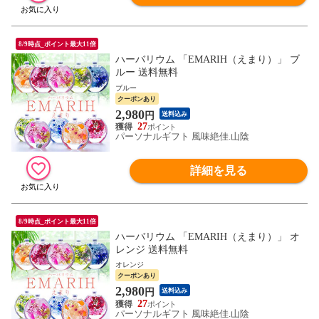
8/9時点_ポイント最大11倍
ハーバリウム 「EMARIH（えまり）」 ブ
ルー 送料無料
ブルー
クーポンあり
2,980
円
送料込み
27
パーソナルギフト 風味絶佳.山陰
詳細を見る
8/9時点_ポイント最大11倍
ハーバリウム 「EMARIH（えまり）」 オ
レンジ 送料無料
オレンジ
クーポンあり
2,980
円
送料込み
27
パーソナルギフト 風味絶佳.山陰