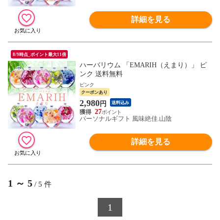
詳細を見る
8/9時点_ポイント最大11倍
ハーバリウム 「EMARIH（えまり）」 ピ
ンク 送料無料
ピンク
クーポンあり
2,980
円
送料込み
27
パーソナルギフト 風味絶佳.山陰
詳細を見る
1
～
5
/
5
件
1