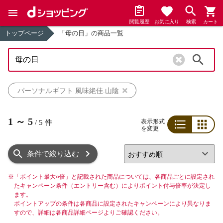
閲覧履歴
お気に入り
検索
カート
トップページ
「母の日」の商品一覧
検索
パーソナルギフト 風味絶佳.山陰
1
～
5
表示形式
/
5
件
を変更
リスト
グリッド
条件で絞り込む
※
「ポイント最大○倍」と記載された商品については、各商品ごとに設定され
たキャンペーン条件（エントリー含む）によりポイント付与倍率が決定し
ます。
ポイントアップの条件は各商品に設定されたキャンペーンにより異なりま
すので、詳細は各商品詳細ページよりご確認ください。