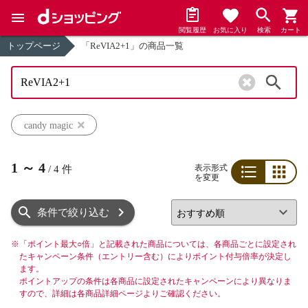
閲覧履歴
お気に入り
検索
カート
トップページ
「ReVIA2+1」の商品一覧
検索
candy magic
1
～
4
表示形式
/
4
件
を変更
リスト
グリッド
条件で絞り込む
※
「ポイント最大○倍」と記載された商品については、各商品ごとに設定され
たキャンペーン条件（エントリー含む）によりポイント付与倍率が決定し
ます。
ポイントアップの条件は各商品に設定されたキャンペーンにより異なりま
すので、詳細は各商品詳細ページよりご確認ください。