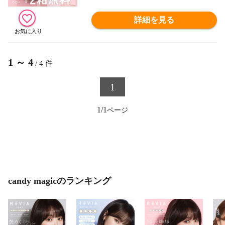
詳細を見る
1
～
4
/
4
件
1
1/1
candy magicのランキング