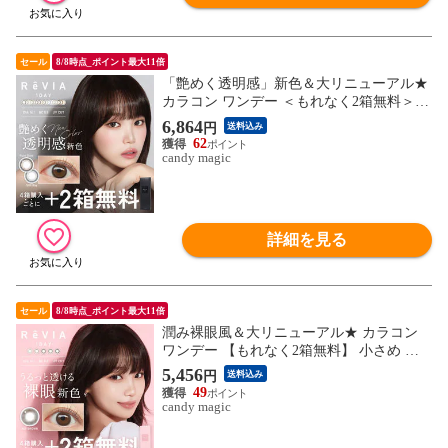
セール
8/8時点_ポイント最大11倍
「艶めく透明感」新色＆大リニューアル★
カラコン ワンデー ＜もれなく2箱無料＞ R
eVIA 1day COLOR 1箱 10枚 入/6箱合計 60
6,864
円
送料込み
枚入り 送料無料(ネコポス) 4箱購入で＋2箱
62
無料 コンタクトレンズ レヴィア キャンマ
candy magic
ジ公式 カラー コンタクト
詳細を見る
セール
8/8時点_ポイント最大11倍
潤み裸眼風＆大リニューアル★ カラコン
ワンデー 【もれなく2箱無料】 小さめ ナ
チュラル ReVIA 1day/CIRCLE 10枚 入/6箱
5,456
円
送料込み
合計 60枚 送料無料(ネコポス) レヴィア ワ
49
ンデー サークルレンズ 度あり カラー コン
candy magic
タクト 4箱購入で＋2箱無料