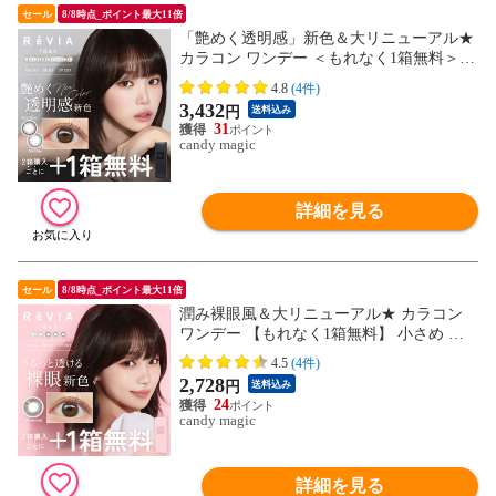
セール
8/8時点_ポイント最大11倍
「艶めく透明感」新色＆大リニューアル★
カラコン ワンデー ＜もれなく1箱無料＞ R
eVIA 1day COLOR 1箱 10枚 入/3箱合計 30
4.8
(4件)
枚入り 送料無料(ネコポス) 2箱購入で＋1箱
3,432
円
送料込み
無料 コンタクトレンズ レヴィア キャンマ
31
ジ公式 カラー コンタクト
candy magic
詳細を見る
セール
8/8時点_ポイント最大11倍
潤み裸眼風＆大リニューアル★ カラコン
ワンデー 【もれなく1箱無料】 小さめ ナ
チュラル ReVIA 1day/CIRCLE 10枚 入/3箱
4.5
(4件)
合計 30枚 送料無料(ネコポス) レヴィア ワ
2,728
円
送料込み
ンデー サークルレンズ 度あり カラー コン
24
タクト 2箱購入で＋1箱無料
candy magic
詳細を見る