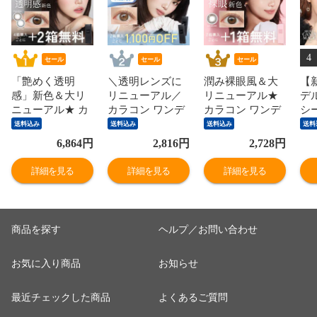
4
セール
セール
セール
「艶めく透明
＼透明レンズに
潤み裸眼風＆大
【
感」新色＆大リ
リニューアル／
リニューアル★
デ
ニューアル★ カ
カラコン ワンデ
カラコン ワンデ
シ
ラコン ワンデー
ー ブルーライト
ー 【もれなく1
ャ
送料込み
送料込み
送料込み
送料
＜もれなく2箱無
カット 【2箱購
箱無料】 小さめ
ック
6,864
円
2,816
円
2,728
円
料＞ ReVIA 1day
入で1,100円OFF/
ナチュラル
箱2
COLOR 1箱 10枚
公式限定】
ReVIA
can
詳細を見る
詳細を見る
詳細を見る
入/6箱合計 60枚
ReVIA Blue light
1day/CIRCLE 10
度
入り 送料無料(ネ
Barrier 1day カラ
枚 入/3箱合計 30
ン
コポス) 4箱購入
ー 1箱 10枚 入/2
枚 送料無料(ネコ
ク
で＋2箱無料 コ
箱合計20枚 度あ
ポス) レヴィア
使
商品を探す
ヘルプ／お問い合わせ
ンタクトレンズ
り 送料無料(ネコ
ワンデー サーク
料(
レヴィア キャン
ポス) カラー コ
ルレンズ 度あり
ラ
お気に入り商品
お知らせ
マジ公式 カラー
ンタクトレンズ
カラー コンタク
コンタクト
紫外線
ト 2箱購入で＋1
箱無料
最近チェックした商品
よくあるご質問