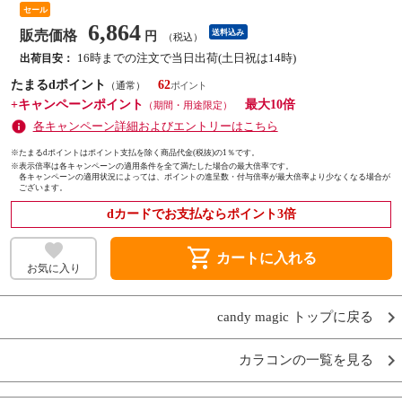
セール
6,864
販売価格
送料込み
円
（税込）
16時までの注文で当日出荷(土日祝は14時)
出荷目安：
たまるdポイント
62
（通常）
+キャンペーンポイント
最大10倍
（期間・用途限定）
各キャンペーン詳細およびエントリーはこちら
※たまるdポイントはポイント支払を除く商品代金(税抜)の1％です。
※
表示倍率は各キャンペーンの適用条件を全て満たした場合の最大倍率です。
各キャンペーンの適用状況によっては、ポイントの進呈数・付与倍率が最大倍率より少なくなる場合が
ございます。
dカードでお支払ならポイント3倍
shopping_cart
カートに入れる
お気に入り
candy magic トップに戻る
カラコンの一覧を見る