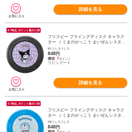
詳細を見る
8/7時点_ポイント最大11倍
フリスビー フライングディスク キャラク
ター （ くまのがっこう まいぜんシスター
ズ プラレール キティ マイメロ クロミ シ
KUうしろうしろ
848
ナモロール ドラえもん パウパト トミカ フ
円
ライング ディスク アウトドア スポーツ レ
7
リビングート
ジャー おもちゃ ） 【KUうしろうしろ】
詳細を見る
8/7時点_ポイント最大11倍
フリスビー フライングディスク キャラク
ター （ くまのがっこう まいぜんシスター
ズ プラレール キティ マイメロ クロミ シ
DRうしろうしろ
848
ナモロール ドラえもん パウパト トミカ フ
円
ライング ディスク アウトドア スポーツ レ
7