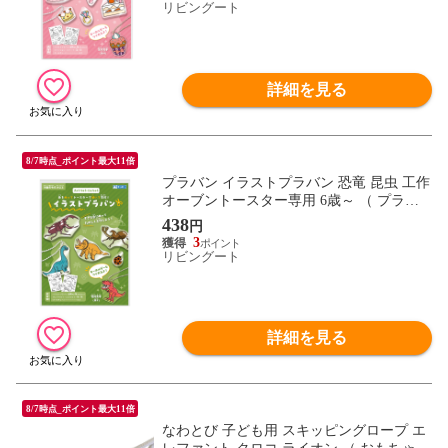
具 キーホルダー ストラップ チェーン付き
リビングート
オリジナル 小学生 ）
詳細を見る
8/7時点_ポイント最大11倍
プラバン イラストプラバン 恐竜 昆虫 工作
オーブントースター専用 6歳～ （ プラ板
クリア きょうりゅう 虫 おもちゃ キット
438
円
手作り 子ども キッズ 日本製 プラ版 知育
3
玩具 キーホルダー ストラップ チェーン付
リビングート
オリジナル 小学生 ）
詳細を見る
8/7時点_ポイント最大11倍
なわとび 子ども用 スキッピングロープ エ