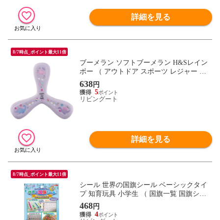
詳細を見る
8/7時点_ポイント最大11倍
ブーメラン ソフトブーメラン H&Sレイン
ボー （ アウトドア スポーツ レジャー 運
動 屋外 遊び 子供 キッズ 恐竜 ダイナソー
638
円
女の子 女子 公園 おもちゃ 子ども ）
5
リビングート
詳細を見る
8/7時点_ポイント最大11倍
シール 世界の国旗シール ベーシックタイ
プ 知育玩具 小学生 （ 国旗一覧 国旗シー
ル 世界 197カ国 日本製 貼る 国旗 イラスト
468
円
アルファベット 復習 自由研究 地図 シンボ
4