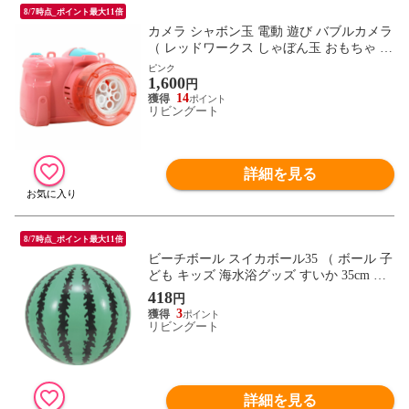
8/7時点_ポイント最大11倍
カメラ シャボン玉 電動 遊び バブルカメラ
（ レッドワークス しゃぼん玉 おもちゃ 外
遊び 子ども キッズ 幼児 バブルマシーン
ピンク
1,600
電動式 しゃぼん液付き 夏 玩具 赤ちゃん
円
ベビー 子供 こども 孫 おうち時間 おうち
14
リビングート
遊び プール ） 【ピンク】
詳細を見る
8/7時点_ポイント最大11倍
ビーチボール スイカボール35 （ ボール 子
ども キッズ 海水浴グッズ すいか 35cm す
いか柄 レジャー用品 アウトドア プール用
418
円
品 外遊び 水遊び 水あそび プール 海 うみ
3
海水浴 ）
リビングート
詳細を見る