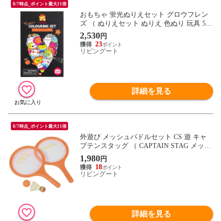
8/7時点_ポイント最大11倍
おもちゃ 蛍光ぬりえセット グロウフレン
ズ （ ぬりえセット ぬりえ 色ぬり 玩具 5歳
子ども キッズ 幼児 男の子 女の子 塗り絵
2,530
円
色塗り お絵描き シール 知育 ケース付き
23
持ち運び プレゼント ）
リビングート
詳細を見る
8/7時点_ポイント最大11倍
外遊び メッシュパドルセット CS 遊 キャ
プテンスタッグ （ CAPTAIN STAG メッシ
ュ パドルセット 子供 屋外 屋内 遊び 子ど
1,980
円
も キッズ 屋内遊び ボール ラケット シャ
18
トル ）
リビングート
詳細を見る