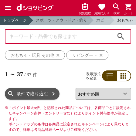
閲覧履歴
お気に入り
検索
カート
トップページ
スポーツ・アウトドア・釣り
ホビー
おもちゃ
検索
おもちゃ・玩具 その他
リビングート
1
～
37
表示形式
/
37
件
を変更
リスト
グリッド
条件で絞り込む
※
「ポイント最大○倍」と記載された商品については、各商品ごとに設定され
たキャンペーン条件（エントリー含む）によりポイント付与倍率が決定し
ます。
ポイントアップの条件は各商品に設定されたキャンペーンにより異なりま
すので、詳細は各商品詳細ページよりご確認ください。