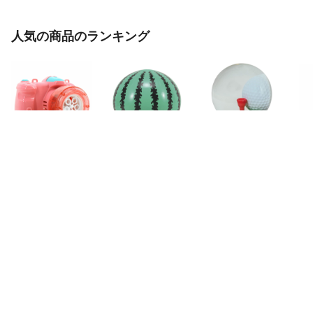
人気の商品のランキング
4
カメラ シャボン
ビーチボール ス
ゲーム LW Tee-
シ
玉 電動 遊び バ
イカボール35 （
Off ゴルフ 遊び
ル
ブルカメラ （ レ
ボール 子ども キ
（ レッドワーク
ラ
ッドワークス し
ッズ 海水浴グッ
ス おもちゃ ウォ
（
ゃぼん玉 おもち
ズ すいか 35cm
ーターゲーム レ
ス
1,600
円
418
円
2,500
円
ゃ 外遊び 子ども
すいか柄 レジャ
トロ レトロおも
も
キッズ 幼児 バブ
ー用品 アウトド
ちゃ バランスゲ
ど
詳細を見る
詳細を見る
詳細を見る
ルマシーン 電動
ア プール用品 外
ーム オブジェ 置
バ
式 しゃぼん液付
遊び 水遊び 水あ
き物 ガラスドー
電
き 夏 玩具 赤ち
そび プール 海
ム 知育玩具 脳ト
液