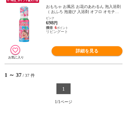
8/7時点_ポイント最大11倍
おもちゃ お風呂 お花のあわるん 泡入浴剤
（ おふろ 泡遊び 入浴剤 オフロ オモチャ
泡 遊び 香り お風呂遊び ユニーク 楽しい
ピンク
698
子供 子ども キッズ おうちプール 色 混ぜ
円
る パッチテスト済み 缶 泡スプレー ）
6
リビングート
【ピンク】
詳細を見る
1
～
37
/
37
件
1
1/1