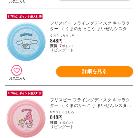
8/7時点_ポイント最大11倍
フリスビー フライングディスク キャラク
ター （ くまのがっこう まいぜんシスター
ズ プラレール キティ マイメロ クロミ シ
ＣＮうしろうしろ
848
ナモロール ドラえもん パウパト トミカ フ
円
ライング ディスク アウトドア スポーツ レ
7
リビングート
ジャー おもちゃ ） 【ＣＮうしろうしろ】
詳細を見る
8/7時点_ポイント最大11倍
フリスビー フライングディスク キャラク
ター （ くまのがっこう まいぜんシスター
ズ プラレール キティ マイメロ クロミ シ
MMうしろうしろ
848
ナモロール ドラえもん パウパト トミカ フ
円
ライング ディスク アウトドア スポーツ レ
7
リビングート
ジャー おもちゃ ） 【MMうしろうしろ】