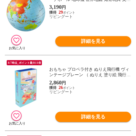
子ども キッズ 3歳 小学生 男の子 女の子 教
3,190
円
育玩具 水遊び プール アウトドア 海水浴グ
29
ッズ コンパクト ）
リビングート
詳細を見る
8/7時点_ポイント最大11倍
おもちゃ プロペラ付き ぬりえ飛行機 ヴィ
ンテージプレーン （ ぬりえ 塗り絵 飛行機
ひこうき 玩具 5歳 子ども キッズ 幼児 男の
2,860
円
子 女の子 色塗り お絵描き 組み立て ゲー
26
ム おうち時間 ケース付き 持ち運び プレゼ
リビングート
ント ）
詳細を見る