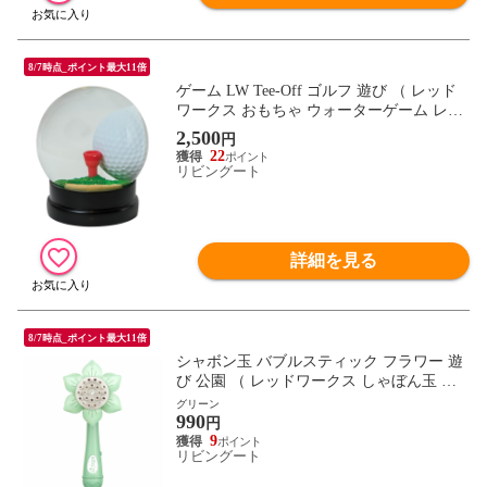
8/7時点_ポイント最大11倍
ゲーム LW Tee-Off ゴルフ 遊び （ レッド
ワークス おもちゃ ウォーターゲーム レト
ロ レトロおもちゃ バランスゲーム オブジ
2,500
円
ェ 置き物 ガラスドーム 知育玩具 脳トレ
22
集中力 バランス感覚 暇つぶし アナログ 電
リビングート
池不要 子供 大人 ）
詳細を見る
8/7時点_ポイント最大11倍
シャボン玉 バブルスティック フラワー 遊
び 公園 （ レッドワークス しゃぼん玉 お
もちゃ 外遊び 子ども キッズ 幼児 バブル
グリーン
990
マシーン 電動式 しゃぼん液付き 夏 玩具
円
赤ちゃん ベビー 子供 こども 孫 おうち時
9
リビングート
間 おうち遊び プール ） 【グリーン】