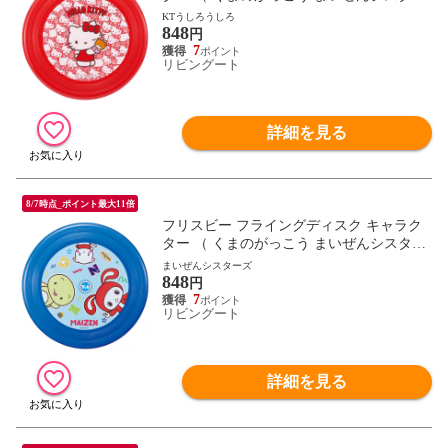
ズ プラレール キティ マイメロ クロミ シ
KTうしろうしろ
848
ナモロール ドラえもん パウパト トミカ フ
円
ライング ディスク アウトドア スポーツ レ
7
リビングート
ジャー おもちゃ ） 【KTうしろうしろ】
詳細を見る
8/7時点_ポイント最大11倍
フリスビー フライングディスク キャラク
ター （ くまのがっこう まいぜんシスター
ズ プラレール キティ マイメロ クロミ シ
まいぜんシスターズ
848
ナモロール ドラえもん パウパト トミカ フ
円
ライング ディスク アウトドア スポーツ レ
7
リビングート
ジャー おもちゃ ） 【まいぜんシスター
ズ】
詳細を見る