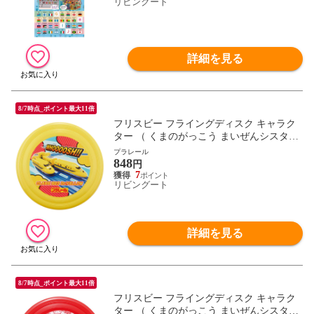
ル図形 地理 NATIONAL FLAG 知育 世界の
リビングート
国旗 ）
詳細を見る
8/7時点_ポイント最大11倍
フリスビー フライングディスク キャラク
ター （ くまのがっこう まいぜんシスター
ズ プラレール キティ マイメロ クロミ シ
プラレール
848
ナモロール ドラえもん パウパト トミカ フ
円
ライング ディスク アウトドア スポーツ レ
7
リビングート
ジャー おもちゃ ） 【プラレール】
詳細を見る
8/7時点_ポイント最大11倍
フリスビー フライングディスク キャラク
ター （ くまのがっこう まいぜんシスター