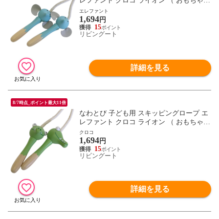
レファント クロコ ライオン （ おもちゃ A
dnil LAND 子供用 縄跳び ロープなわとび
エレファント
1,694
木製 玩具 運動 子供 キッズ 幼児 男の子 女
円
の子 外遊び 保育園 幼稚園 綿ロープ ）
15
リビングート
【エレファント】
詳細を見る
8/7時点_ポイント最大11倍
なわとび 子ども用 スキッピングロープ エ
レファント クロコ ライオン （ おもちゃ A
dnil LAND 子供用 縄跳び ロープなわとび
クロコ
1,694
木製 玩具 運動 子供 キッズ 幼児 男の子 女
円
の子 外遊び 保育園 幼稚園 綿ロープ ）
15
リビングート
【クロコ】
詳細を見る