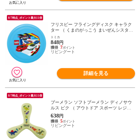
8/7時点_ポイント最大11倍
フリスビー フライングディスク キャラク
ター （ くまのがっこう まいぜんシスター
ズ プラレール キティ マイメロ クロミ シ
トミカ
848
ナモロール ドラえもん パウパト トミカ フ
円
ライング ディスク アウトドア スポーツ レ
7
リビングート
ジャー おもちゃ ） 【トミカ】
詳細を見る
8/7時点_ポイント最大11倍
ブーメラン ソフトブーメラン ディノサウ
ルス ピク （ アウトドア スポーツ レジャ
ー 運動 屋外 遊び 子供 キッズ 恐竜 ダイナ
638
円
ソー 男の子 男子 公園 おもちゃ 子ども ）
5
リビングート