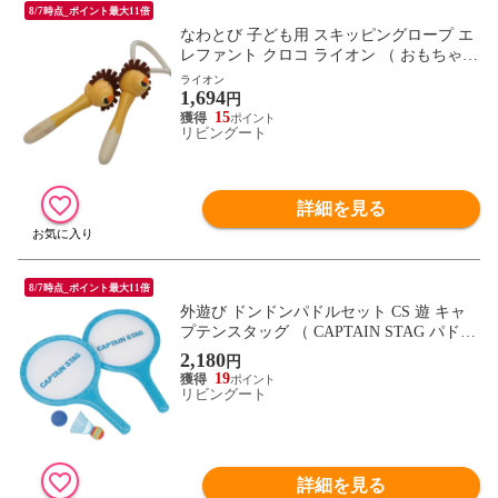
8/7時点_ポイント最大11倍
なわとび 子ども用 スキッピングロープ エ
レファント クロコ ライオン （ おもちゃ A
dnil LAND 子供用 縄跳び ロープなわとび
ライオン
1,694
木製 玩具 運動 子供 キッズ 幼児 男の子 女
円
の子 外遊び 保育園 幼稚園 綿ロープ ）
15
リビングート
【ライオン】
詳細を見る
8/7時点_ポイント最大11倍
外遊び ドンドンパドルセット CS 遊 キャ
プテンスタッグ （ CAPTAIN STAG パドル
セット 子供 ラケット 屋外 屋内 遊び 子ど
2,180
円
も キッズ 屋内遊び ボール シャトル ）
19
リビングート
詳細を見る