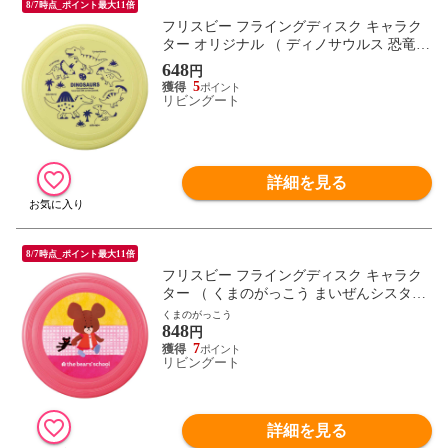
8/7時点_ポイント最大11倍
フリスビー フライングディスク キャラク
ター オリジナル （ ディノサウルス 恐竜
フライング ディスク アウトドア スポーツ
648
円
レジャー 遊具 遊び道具 おもちゃ 公園 屋
5
外 直径24cm ）
リビングート
詳細を見る
8/7時点_ポイント最大11倍
フリスビー フライングディスク キャラク
ター （ くまのがっこう まいぜんシスター
ズ プラレール キティ マイメロ クロミ シ
くまのがっこう
848
ナモロール ドラえもん パウパト トミカ フ
円
ライング ディスク アウトドア スポーツ レ
7
リビングート
ジャー おもちゃ ） 【くまのがっこう】
詳細を見る