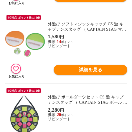
8/7時点_ポイント最大11倍
外遊び ソフトマジックキャッチ CS 遊 キ
ャプテンスタッグ （ CAPTAIN STAG マジ
ックキャッチ キャッチボール 子供 屋外 屋
1,580
円
内 遊び 子ども キッズ 屋内遊び ボール ）
14
リビングート
詳細を見る
8/7時点_ポイント最大11倍
外遊び ボールダーツセット CS 遊 キャプ
テンスタッグ （ CAPTAIN STAG ボール ダ
ーツ ダーツボード 子供 室内 屋外 遊び ダ
2,280
円
ーツゲーム 屋内 子ども キッズ 室内遊び
20
）
リビングート