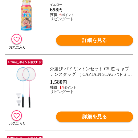
泡 遊び 香り お風呂遊び ユニーク 楽しい
イエロー
698
子供 子ども キッズ おうちプール 色 混ぜ
円
る パッチテスト済み 缶 泡スプレー ）
6
リビングート
【イエロー】
詳細を見る
8/7時点_ポイント最大11倍
外遊び バドミントンセット CS 遊 キャプ
テンスタッグ （ CAPTAIN STAG バドミン
トン セット 子供 屋外 屋内 遊び 子ども キ
1,580
円
ッズ 屋内遊び ラケット シャトル ）
14
リビングート
詳細を見る