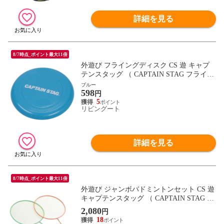
詳細を見る
8/7時点_ポイント最大11倍
外遊び フライングディスク CS 遊 キャプ
テンスタッグ （ CAPTAIN STAG フライン
グトイ おもちゃ 子供 キッズ アウトドア
ブルー
598
レジャー 屋外 屋内 遊び 子ども 屋内遊び
円
公園 ） 【ブルー】
5
リビングート
詳細を見る
8/7時点_ポイント最大11倍
外遊び ジャンボバドミントンセット CS 遊
キャプテンスタッグ （ CAPTAIN STAG ジ
ャンボ バドミントン セット 子供 屋外 屋
2,080
円
内 遊び 子ども キッズ 屋内遊び ラケット
18