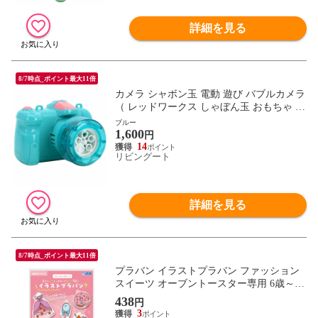
詳細を見る
8/7時点_ポイント最大11倍
カメラ シャボン玉 電動 遊び バブルカメラ
（ レッドワークス しゃぼん玉 おもちゃ 外
遊び 子ども キッズ 幼児 バブルマシーン
ブルー
1,600
電動式 しゃぼん液付き 夏 玩具 赤ちゃん
円
ベビー 子供 こども 孫 おうち時間 おうち
14
リビングート
遊び プール ） 【ブルー】
詳細を見る
8/7時点_ポイント最大11倍
プラバン イラストプラバン ファッション
スイーツ オーブントースター専用 6歳～
（ プラ板 クリア おもちゃ キット 工作 手
438
円
作り 子ども キッズ 日本製 プラ版 知育玩
3