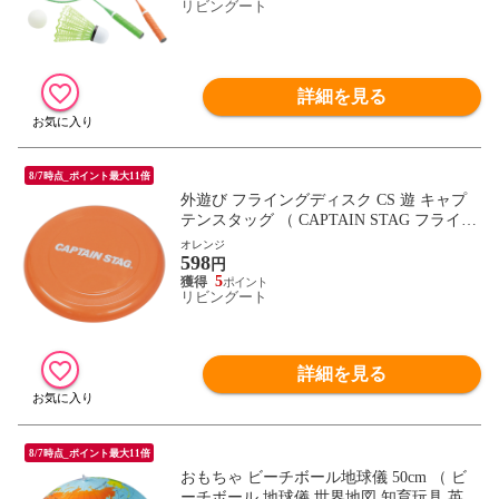
シャトル ボール ）
リビングート
詳細を見る
8/7時点_ポイント最大11倍
外遊び フライングディスク CS 遊 キャプ
テンスタッグ （ CAPTAIN STAG フライン
グトイ おもちゃ 子供 キッズ アウトドア
オレンジ
598
レジャー 屋外 屋内 遊び 子ども 屋内遊び
円
公園 ） 【オレンジ】
5
リビングート
詳細を見る
8/7時点_ポイント最大11倍
おもちゃ ビーチボール地球儀 50cm （ ビ
ーチボール 地球儀 世界地図 知育玩具 英語