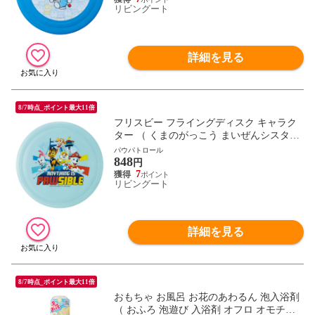
リビングート
ジャー おもちゃ ） 【DRうしろうしろ】
詳細を見る
8/7時点_ポイント最大11倍
フリスビー フライングディスク キャラク
ター （ くまのがっこう まいぜんシスター
ズ プラレール キティ マイメロ クロミ シ
パウパトロール
848
ナモロール ドラえもん パウパト トミカ フ
円
ライング ディスク アウトドア スポーツ レ
7
リビングート
ジャー おもちゃ ） 【パウパトロール】
詳細を見る
8/7時点_ポイント最大11倍
おもちゃ お風呂 お花のあわるん 泡入浴剤
（ おふろ 泡遊び 入浴剤 オフロ オモチャ