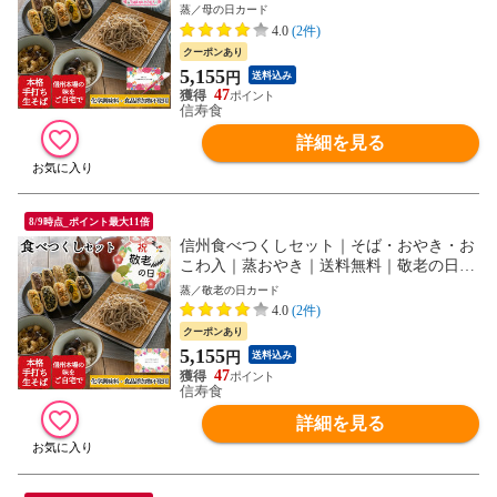
ド｜ギフト蓋
蒸／母の日カード
4.0
(2件)
クーポンあり
5,155
円
送料込み
47
信寿食
詳細を見る
8/9時点_ポイント最大11倍
信州食べつくしセット｜そば・おやき・お
こわ入｜蒸おやき｜送料無料｜敬老の日カ
ード｜ギフト蓋
蒸／敬老の日カード
4.0
(2件)
クーポンあり
5,155
円
送料込み
47
信寿食
詳細を見る