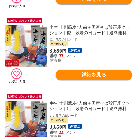
8/9時点_ポイント最大11倍
半生 十割蕎麦4人前＋国産そば殻正座クッ
ション｜橙｜敬老の日カード｜送料無料
橙／敬老の日カード
クーポンあり
3,650
円
送料込み
33
信寿食
詳細を見る
8/9時点_ポイント最大11倍
半生 十割蕎麦4人前＋国産そば殻正座クッ
ション｜紺｜敬老の日カード｜送料無料
紺／敬老の日カード
クーポンあり
3,650
円
送料込み
33
信寿食