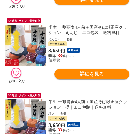
8/9時点_ポイント最大11倍
半生 十割蕎麦4人前＋国産そば殻正座クッ
ション｜えんじ｜エコ包装｜送料無料
えんじ／エコ包装
クーポンあり
3,650
円
送料込み
33
信寿食
詳細を見る
8/9時点_ポイント最大11倍
半生 十割蕎麦4人前＋国産そば殻正座クッ
ション｜橙｜エコ包装｜送料無料
橙／エコ包装
クーポンあり
3,650
円
送料込み
33