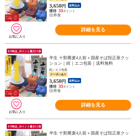
3,650
円
送料込み
33
信寿食
詳細を見る
8/9時点_ポイント最大11倍
半生 十割蕎麦4人前＋国産そば殻正座クッ
ション｜紺｜エコ包装｜送料無料
紺／エコ包装
クーポンあり
3,650
円
送料込み
33
信寿食
詳細を見る
8/9時点_ポイント最大11倍
半生 十割蕎麦4人前＋国産そば殻正座クッ