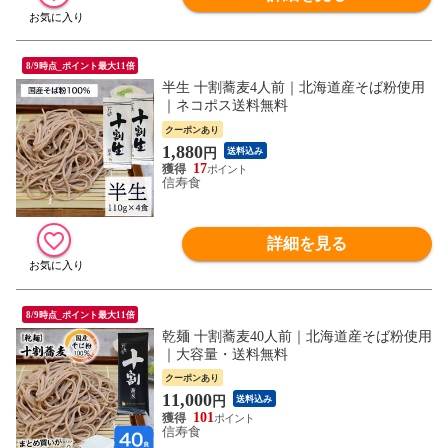
8/9時点_ポイント最大11倍
半生 十割蕎麦4人前｜北海道産そば粉使用
｜ネコポス送料無料
クーポンあり
1,880
円
送料込み
17
信寿食
詳細を見る
8/9時点_ポイント最大11倍
乾麺 十割蕎麦40人前｜北海道産そば粉使用
｜大容量・送料無料
クーポンあり
11,000
円
送料込み
101
信寿食