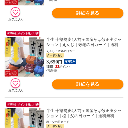
詳細を見る
8/9時点_ポイント最大11倍
半生 十割蕎麦4人前＋国産そば殻正座クッ
ション｜えんじ｜敬老の日カード｜送料無
料
えんじ／敬老の日カード
クーポンあり
3,650
円
送料込み
33
信寿食
詳細を見る
8/9時点_ポイント最大11倍
半生 十割蕎麦4人前＋国産そば殻正座クッ
ション｜橙｜父の日カード｜送料無料
橙／父の日カード
クーポンあり