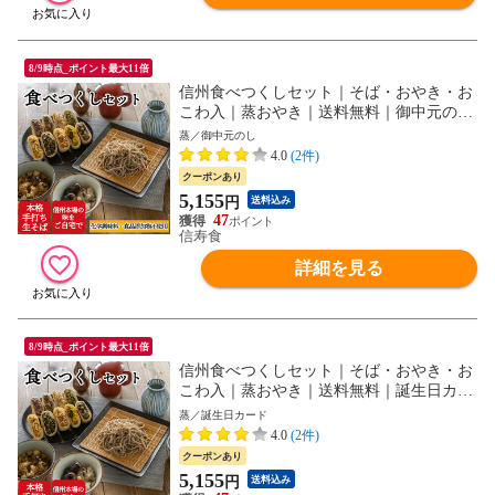
8/9時点_ポイント最大11倍
信州食べつくしセット｜そば・おやき・お
こわ入｜蒸おやき｜送料無料｜御中元のし
｜ギフト蓋
蒸／御中元のし
4.0
(2件)
クーポンあり
5,155
円
送料込み
47
信寿食
詳細を見る
8/9時点_ポイント最大11倍
信州食べつくしセット｜そば・おやき・お
こわ入｜蒸おやき｜送料無料｜誕生日カー
ド｜ギフト蓋
蒸／誕生日カード
4.0
(2件)
クーポンあり
5,155
円
送料込み