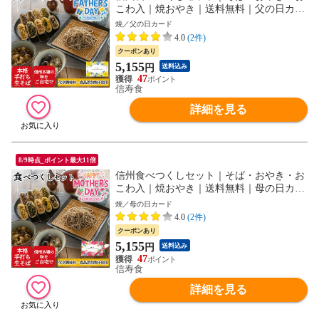
こわ入｜焼おやき｜送料無料｜父の日カー
ド｜ギフト蓋
焼／父の日カード
4.0
(2件)
クーポンあり
5,155
円
送料込み
47
信寿食
詳細を見る
8/9時点_ポイント最大11倍
信州食べつくしセット｜そば・おやき・お
こわ入｜焼おやき｜送料無料｜母の日カー
ド｜ギフト蓋
焼／母の日カード
4.0
(2件)
クーポンあり
5,155
円
送料込み
47
信寿食
詳細を見る