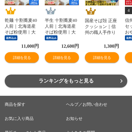
4
乾麺 十割蕎麦40
半生 十割蕎麦40
信
国産そば殻 正座
人前｜北海道産
人前｜北海道産
セ
クッション｜信
そば粉使用｜大
そば粉使用｜大
お
州の職人手作り
容量・送料無料
容量・送料無料
入
綿100%｜藍 日本
送料込み
送料込み
送料
送
製｜送料無料
11,000
円
12,600
円
1,300
円
包
詳細を見る
詳細を見る
詳細を見る
ランキングをもっと見る
商品を探す
ヘルプ／お問い合わせ
お気に入り商品
お知らせ