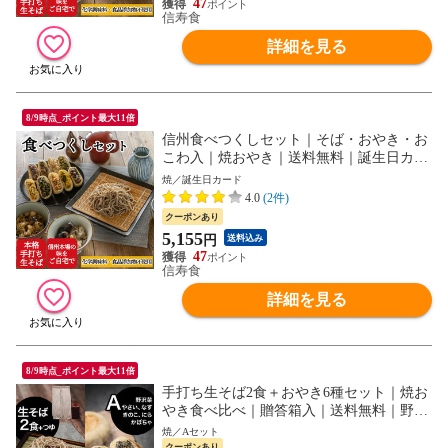
47
信寿食
詳細を見る
8/9時点_ポイント最大11倍
信州食べつくしセット｜そば・おやき・お
こわ入｜焼おやき｜送料無料｜誕生日カー
ド｜ギフト蓋
焼／誕生日カード
4.0
(2件)
クーポンあり
5,155
円
送料込み
47
信寿食
詳細を見る
8/9時点_ポイント最大11倍
手打ち生そば2食＋おやき6種セット｜焼お
やき食べ比べ｜贈答箱入｜送料無料｜野沢
菜 きのこ かぼちゃ なす やさい にら｜A
焼／Aセット
クーポンあり