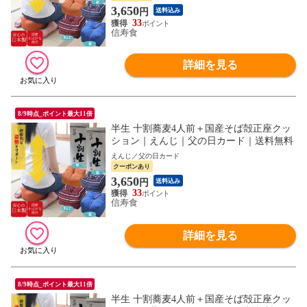
3,650
円
送料込み
33
信寿食
詳細を見る
8/9時点_ポイント最大11倍
半生 十割蕎麦4人前＋国産そば殻正座クッ
ション｜えんじ｜父の日カード｜送料無料
えんじ／父の日カード
クーポンあり
3,650
円
送料込み
33
信寿食
詳細を見る
8/9時点_ポイント最大11倍
半生 十割蕎麦4人前＋国産そば殻正座クッ