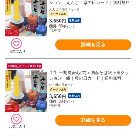
ション｜えんじ｜母の日カード｜送料無料
えんじ／母の日カード
クーポンあり
3,650
円
送料込み
33
信寿食
詳細を見る
8/9時点_ポイント最大11倍
半生 十割蕎麦4人前＋国産そば殻正座クッ
ション｜紺｜母の日カード｜送料無料
紺／母の日カード
クーポンあり
3,650
円
送料込み
33
信寿食
詳細を見る