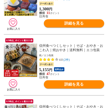
クーポンあり
1,300
円
11
信寿食
詳細を見る
8/9時点_ポイント最大11倍
信州食べつくしセット｜そば・おやき・お
こわ入｜焼おやき｜送料無料｜エコ包装
焼／エコ包装
4.0
(2件)
クーポンあり
5,155
円
送料込み
47
信寿食
詳細を見る
8/9時点_ポイント最大11倍
信州食べつくしセット｜そば・おやき・お