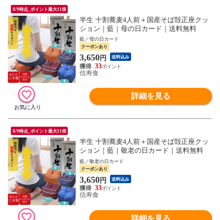
8/9時点_ポイント最大11倍
半生 十割蕎麦4人前＋国産そば殻正座クッ
ション｜藍｜母の日カード｜送料無料
藍／母の日カード
クーポンあり
3,650
円
送料込み
33
信寿食
詳細を見る
8/9時点_ポイント最大11倍
半生 十割蕎麦4人前＋国産そば殻正座クッ
ション｜藍｜敬老の日カード｜送料無料
藍／敬老の日カード
クーポンあり
3,650
円
送料込み
33
信寿食
詳細を見る