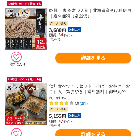
8/9時点_ポイント最大11倍
乾麺 十割蕎麦12人前｜北海道産そば粉使用
｜送料無料（常温便）
クーポンあり
3,680
円
送料込み
34
信寿食
詳細を見る
8/9時点_ポイント最大11倍
信州食べつくしセット｜そば・おやき・お
こわ入｜焼おやき｜送料無料｜御中元のし
｜ギフト蓋
焼／御中元のし
4.0
(2件)
クーポンあり
5,155
円
送料込み
47
信寿食
詳細を見る