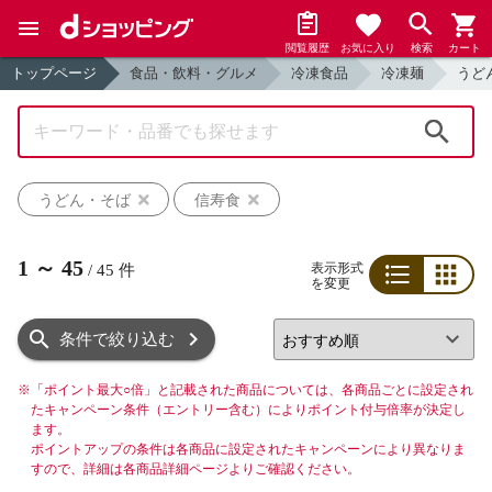
閲覧履歴
お気に入り
検索
カート
トップページ
食品・飲料・グルメ
冷凍食品
冷凍麺
うど
検索
うどん・そば
信寿食
1
～
45
表示形式
/
45
件
を変更
リスト
グリッド
条件で絞り込む
※
「ポイント最大○倍」と記載された商品については、各商品ごとに設定され
たキャンペーン条件（エントリー含む）によりポイント付与倍率が決定し
ます。
ポイントアップの条件は各商品に設定されたキャンペーンにより異なりま
すので、詳細は各商品詳細ページよりご確認ください。