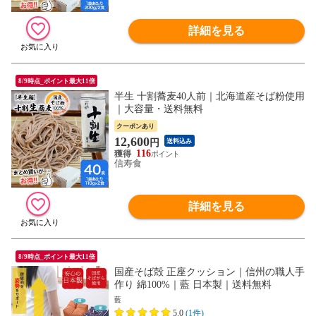
詳細を見る
8/9時点_ポイント最大11倍
半生 十割蕎麦40人前｜北海道産そば粉使用
｜大容量・送料無料
クーポンあり
12,600
円
送料込み
116
信寿食
詳細を見る
8/9時点_ポイント最大11倍
国産そば殻 正座クッション｜信州の職人手
作り 綿100%｜藍 日本製｜送料無料
藍
5.0
(1件)