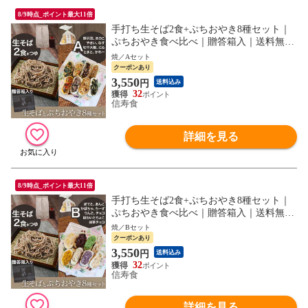
8/9時点_ポイント最大11倍
手打ち生そば2食+ぷちおやき8種セット｜
ぷちおやき食べ比べ｜贈答箱入｜送料無料
｜野沢菜 きのこ やさい なす 切干大根 に
焼／Aセット
ら トマト カレー｜A
クーポンあり
3,550
円
送料込み
32
信寿食
詳細を見る
8/9時点_ポイント最大11倍
手打ち生そば2食+ぷちおやき8種セット｜
ぷちおやき食べ比べ｜贈答箱入｜送料無料
｜りんご ホワイトチョコ チョコ 抹茶チョ
焼／Bセット
コ あんこ かぼちゃ チーズ ポテト｜B
クーポンあり
3,550
円
送料込み
32
信寿食
詳細を見る