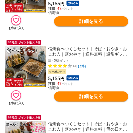
5,155
円
送料込み
47
信寿食
詳細を見る
8/9時点_ポイント最大11倍
信州食べつくしセット｜そば・おやき・お
こわ入｜蒸おやき｜送料無料｜通常ギフト
｜ギフト蓋
蒸／通常ギフト
4.0
(2件)
クーポンあり
5,155
円
送料込み
47
信寿食
詳細を見る
8/9時点_ポイント最大11倍
信州食べつくしセット｜そば・おやき・お
こわ入｜蒸おやき｜送料無料｜母の日カー