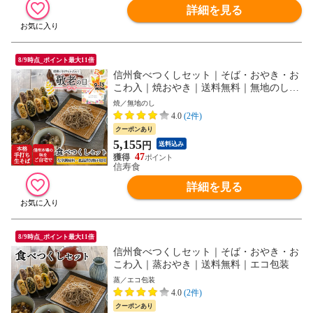
詳細を見る
8/9時点_ポイント最大11倍
信州食べつくしセット｜そば・おやき・お
こわ入｜焼おやき｜送料無料｜無地のし｜
ギフト蓋
焼／無地のし
4.0
(2件)
クーポンあり
5,155
円
送料込み
47
信寿食
詳細を見る
8/9時点_ポイント最大11倍
信州食べつくしセット｜そば・おやき・お
こわ入｜蒸おやき｜送料無料｜エコ包装
蒸／エコ包装
4.0
(2件)
クーポンあり