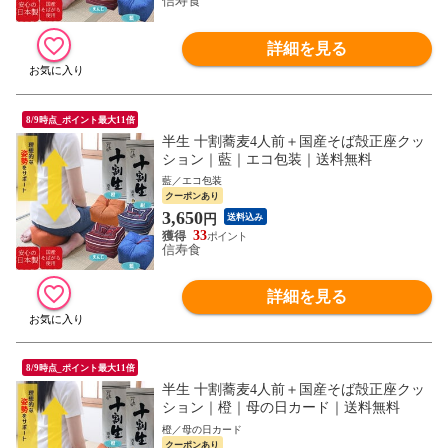
信寿食
詳細を見る
8/9時点_ポイント最大11倍
半生 十割蕎麦4人前＋国産そば殻正座クッ
ション｜藍｜エコ包装｜送料無料
藍／エコ包装
クーポンあり
3,650
円
送料込み
33
信寿食
詳細を見る
8/9時点_ポイント最大11倍
半生 十割蕎麦4人前＋国産そば殻正座クッ
ション｜橙｜母の日カード｜送料無料
橙／母の日カード
クーポンあり