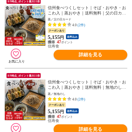
8/9時点_ポイント最大11倍
信州食べつくしセット｜そば・おやき・お
こわ入｜蒸おやき｜送料無料｜父の日カー
ド｜ギフト蓋
蒸／父の日カード
4.0
(2件)
クーポンあり
5,155
円
送料込み
47
信寿食
詳細を見る
8/9時点_ポイント最大11倍
信州食べつくしセット｜そば・おやき・お
こわ入｜蒸おやき｜送料無料｜無地のし｜
ギフト蓋
蒸／無地のし
4.0
(2件)
クーポンあり
5,155
円
送料込み
47
信寿食
詳細を見る