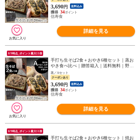
3,690
円
送料込み
34
信寿食
詳細を見る
8/9時点_ポイント最大11倍
手打ち生そば2食＋おやき6種セット｜蒸お
やき食べ比べ｜贈答箱入｜送料無料｜野沢
菜 きのこ かぼちゃ なす やさい にら｜A
蒸／Aセット
クーポンあり
3,690
円
送料込み
34
信寿食
詳細を見る
8/9時点_ポイント最大11倍
手打ち生そば2食＋おやき6種セット｜焼お