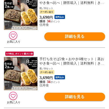
やき食べ比べ｜贈答箱入｜送料無料｜きの
こ ポテト あんこ なす 切干大根 かぼちゃ
焼／Bセット
｜B
クーポンあり
3,690
円
送料込み
34
信寿食
詳細を見る
8/9時点_ポイント最大11倍
手打ち生そば2食＋おやき6種セット｜蒸お
やき食べ比べ｜贈答箱入｜送料無料｜きの
こ ポテト あんこ なす 切干大根 かぼちゃ
蒸／Bセット
｜B
クーポンあり
3,690
円
送料込み
34
信寿食
詳細を見る