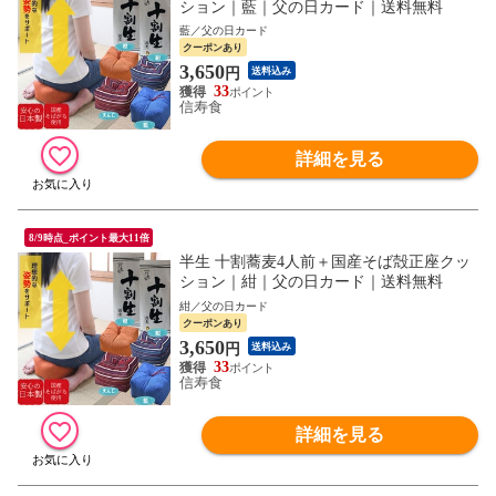
ション｜藍｜父の日カード｜送料無料
藍／父の日カード
クーポンあり
3,650
円
送料込み
33
信寿食
詳細を見る
8/9時点_ポイント最大11倍
半生 十割蕎麦4人前＋国産そば殻正座クッ
ション｜紺｜父の日カード｜送料無料
紺／父の日カード
クーポンあり
3,650
円
送料込み
33
信寿食
詳細を見る