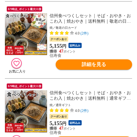
8/9時点_ポイント最大11倍
信州食べつくしセット｜そば・おやき・お
こわ入｜焼おやき｜送料無料｜敬老の日カ
ード｜ギフト蓋
焼／敬老の日カード
4.0
(2件)
クーポンあり
5,155
円
送料込み
47
信寿食
詳細を見る
8/9時点_ポイント最大11倍
信州食べつくしセット｜そば・おやき・お
こわ入｜焼おやき｜送料無料｜通常ギフト
｜ギフト蓋
焼／通常ギフト
4.0
(2件)
クーポンあり
5,155
円
送料込み
47
信寿食