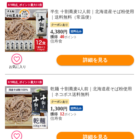
8/9時点_ポイント最大11倍
半生 十割蕎麦12人前｜北海道産そば粉使用
｜送料無料（常温便）
クーポンあり
4,380
円
送料込み
40
信寿食
詳細を見る
8/9時点_ポイント最大11倍
乾麺 十割蕎麦4人前｜北海道産そば粉使用
｜ネコポス送料無料
クーポンあり
1,300
円
送料込み
12
信寿食
詳細を見る