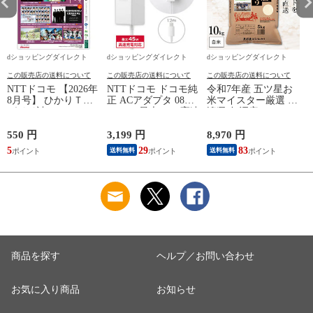
dショッピングダイレクト
dショッピングダイレクト
dショッピングダイレクト
この販売店の送料について
この販売店の送料について
この販売店の送料について
NTTドコモ 【2026年
NTTドコモ ドコモ純
令和7年産 五ツ星お
8月号】 ひかりＴＶ
正 ACアダプタ 08
米マイスター厳選 新
ガイド誌
Type-C 最大45W 高速
潟県 魚沼産 コシヒ
こ
充電 異常検知機能
カリ 10kg(5kg×2袋)
iPhone Android
まとめ買い 田中米穀
550 円
3,199 円
8,970 円
6
Nintendo Switch スイ
精米HACCP認定の高
5
29
83
送料無料
送料無料
ッチ対応 AMD39027
品質管理 白米 精米
お米 コメ
商品を探す
ヘルプ／お問い合わせ
お気に入り商品
お知らせ