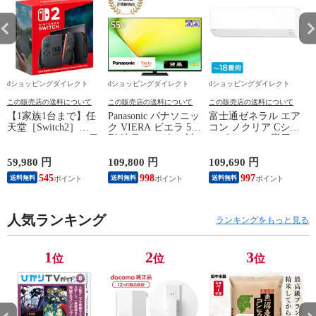
dショッピングダイレクト
dショッピングダイレクト
dショッピングダイレクト
この販売店の送料について
この販売店の送料について
この販売店の送料について
【1家族1台まで】任
Panasonic パナソニッ
富士通ゼネラル エア
天堂［Switch2］
ク VIERA ビエラ 55
コン ノクリア Cシリ
Nintendo Switch2（日
型 液晶テレビ 4K対
ーズ おもに18畳用/
P
本語・国内専用）本
応 W90A Fire TV
単相200V 2025年モデ
体 BEE-S-KB6CA
Youtube Netflix 【配
ル【配送のみ 設置な
59,980 円
109,800 円
109,690 円
3
送のみ 設置なし 軒
し 軒先渡し】 AS-
545
998
997
送料無料
送料無料
送料無料
先渡し】 ［正規取扱
C565S2-W
店］ TV-55W90A
人気ランキング
ランキングをもっと見る
1
2
3
位
位
位