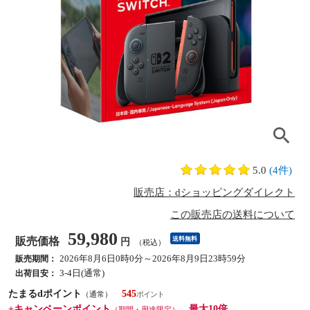
5.0
(4件)
販売店：dショッピングダイレクト
この販売店の送料について
59,980
販売価格
送料無料
円
（税込）
2026年8月6日0時0分～2026年8月9日23時59分
販売期間：
3-4日(通常)
出荷目安：
たまるdポイント
545
（通常）
+キャンペーンポイント
最大10倍
（期間・用途限定）