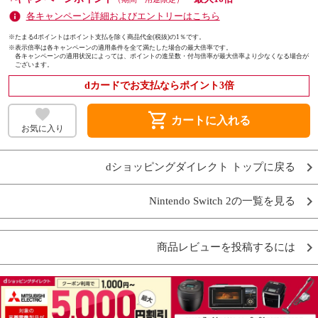
各キャンペーン詳細およびエントリーはこちら
※たまるdポイントはポイント支払を除く商品代金(税抜)の1％です。
※
表示倍率は各キャンペーンの適用条件を全て満たした場合の最大倍率です。
各キャンペーンの適用状況によっては、ポイントの進呈数・付与倍率が最大倍率より少なくなる場合が
ございます。
dカードでお支払ならポイント3倍
shopping_cart
カートに入れる
お気に入り
dショッピングダイレクト トップに戻る
Nintendo Switch 2の一覧を見る
商品レビューを投稿するには