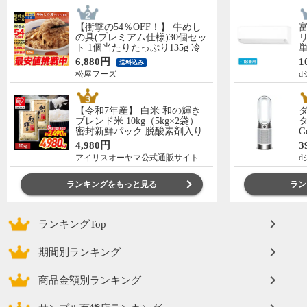
【衝撃の54％OFF！】 牛めし
の具(プレミアム仕様)30個セッ
リ
ト 1個当たりたっぷり135g 冷
単
凍食品 松屋牛丼 当店のイチオ
の
6,880円
1
送料込み
シ 非常食
C
松屋フーズ
d
【令和7年産】 白米 和の輝き
ブレンド米 10kg（5kg×2袋）
タ
密封新鮮パック 脱酸素剤入り
G
米 お米 低温製法米 アイリスオ
ー
4,980円
3
ーヤマ [食品]
アイリスオーヤマ公式通販サイト アイリスプラザ
d
ランキングをもっと見る
ラン
ランキングTop
期間別ランキング
商品金額別ランキング