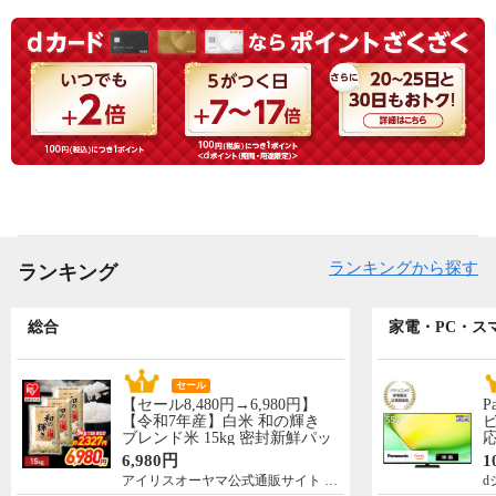
ランキングから探す
ランキング
総合
家電・PC・ス
セール
【セール8,480円→6,980円】
P
【令和7年産】白米 和の輝き
ビ
ブレンド米 15kg 密封新鮮パッ
応
ク 脱酸素剤入り 米 お米 低温
N
6,980円
1
製法米 アイリスオーヤマ [食
先
アイリスオーヤマ公式通販サイト アイリスプラザ
d
品]
5