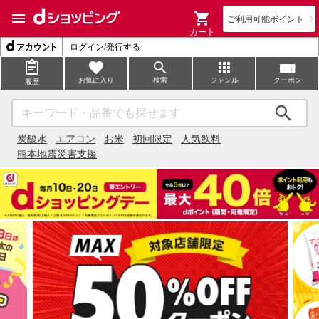
ご利用可能ポイント
カート
ログイン/発行する
お気に入り
検索
ジャンル
クーポン
履歴
検索
炭酸水
エアコン
お米
初回限定
人気飲料
熊本地震災害支援