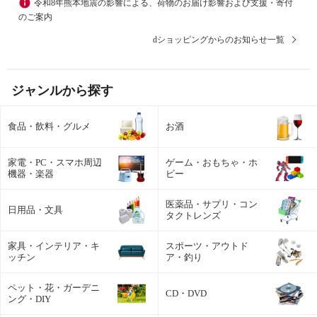
令和8年熊本地震の影響による、荷物のお届け影響および支援・寄付
のご案内
dショッピングからのお知らせ一覧
ジャンルから探す
食品・飲料・グルメ
お酒
家電・PC・スマホ周辺
ゲーム・おもちゃ・ホ
機器・楽器
ビー
医薬品・サプリ・コン
日用品・文具
タクトレンズ
家具・インテリア・キ
スポーツ・アウトド
ッチン
ア・釣り
ペット・花・ガーデニ
CD・DVD
ング・DIY