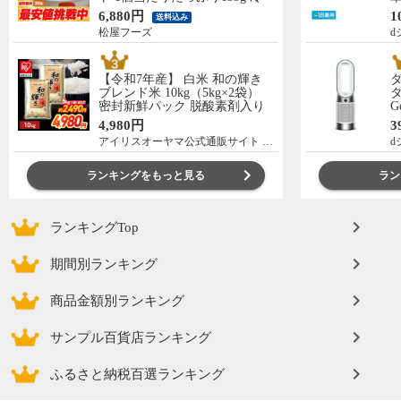
凍食品 松屋牛丼 当店のイチオ
の
6,880円
1
送料込み
シ 非常食
C
松屋フーズ
d
【令和7年産】 白米 和の輝き
ブレンド米 10kg（5kg×2袋）
タ
密封新鮮パック 脱酸素剤入り
G
米 お米 低温製法米 アイリスオ
ー
4,980円
3
ーヤマ [食品]
アイリスオーヤマ公式通販サイト アイリスプラザ
d
ランキングをもっと見る
ラン
ランキングTop
期間別ランキング
商品金額別ランキング
サンプル百貨店ランキング
ふるさと納税百選ランキング