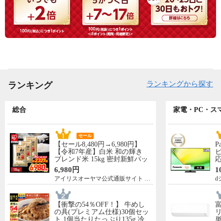
ランキングから探す
ランキング
総合
家電・PC・ス
セール
【セール8,480円→6,980円】
P
【令和7年産】白米 和の輝き
ビ
ブレンド米 15kg 密封新鮮パッ
応
ク 脱酸素剤入り 米 お米 低温
N
6,980円
1
製法米 アイリスオーヤマ [食
先
アイリスオーヤマ公式通販サイト アイリスプラザ
d
品]
5
【衝撃の54％OFF！】 牛めし
の具(プレミアム仕様)30個セッ
リ
ト 1個当たりたっぷり135g 冷
単