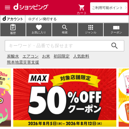
ご利用可能ポイント
カート
ログイン/発行する
お気に入り
検索
ジャンル
クーポン
履歴
検索
炭酸水
エアコン
お米
初回限定
人気飲料
熊本地震災害支援