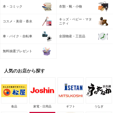
本・コミック
衣類・靴・小物
キッズ・ベビー・マタ
コスメ・美容・香水
ニティ
車・バイク・自転車
全国物産・工芸品
無料抽選プレゼント
人気のお店から探す
食品
家電・日用品
ギフト
うなぎ