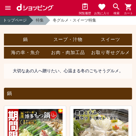
閲覧履歴
お気に入り
検索
カート
トップページ
特集
冬グルメ・スイーツ特集
鍋
スープ・汁物
スイーツ
海の幸・魚介
お肉・肉加工品
お取り寄せグルメ
大切なあの人へ贈りたい、心温まる冬のごちそうグルメ。
鍋