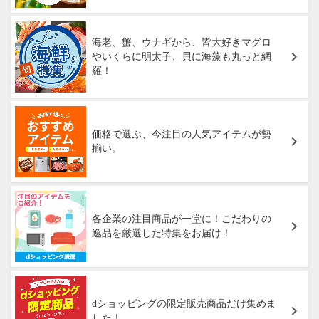
海老、蟹、ウナギから、皆大好きマグロ
やいくらに明太子、貝に海藻も丸っと網
羅！
価格で選ぶ、今注目の人気アイテムが勢
揃い。
各企業の注目商品が一堂に！こだわりの
逸品を厳選した特集をお届け！
dショッピングの限定販売商品だけ集めま
した！