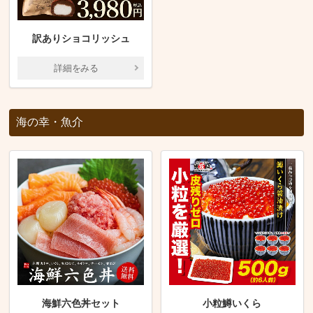
訳ありショコリッシュ
詳細をみる
海の幸・魚介
海鮮六色丼セット
小粒鱒いくら