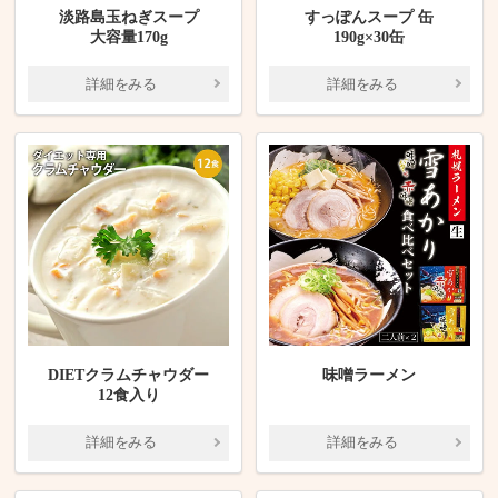
淡路島玉ねぎスープ
すっぽんスープ 缶
大容量170g
190g×30缶
詳細をみる
詳細をみる
DIETクラムチャウダー
味噌ラーメン
12食入り
詳細をみる
詳細をみる