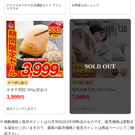
アイリスオーヤマ公式通販サイト アイリ
吉野家公式ショップ
スプラザ
SOLD OUT
クーポンあり
クーポンあり
ホタテ貝柱 500g 訳あり
電気掛敷毛布 188×130cm
3,999
7,980
円
円
港ダイニングしおそう
くらしのeショップ
掲載価格と進呈ポイントは11月30日(日)18:00時点のものです。販売価格は変動す
る場合がございますので、最新の販売価格と進呈ポイントは商品ページにてご確
認下さい。