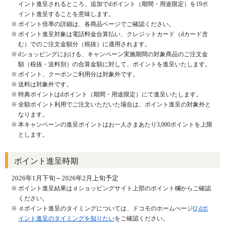
イント進呈されるところ、追加でdポイント（期間・用途限定）を19ポ
イント進呈することを意味します。
ポイント倍率の詳細は、各商品ページでご確認ください。
ポイント進呈対象は電話料金合算払い、クレジットカード（dカード含
む）でのご注文金額分（税抜）に適用されます。
dショッピングにおける、キャンペーン実施期間の対象商品のご注文金
額（税抜・送料別）の合算金額に対して、ポイントを進呈いたします。
ポイント、クーポンご利用分は対象外です。
送料は対象外です。
特典ポイントはdポイント（期間・用途限定）にて進呈いたします。
全額ポイント利用でご注文いただいた場合は、ポイント進呈の対象外と
なります。
本キャンペーンの進呈ポイントはお一人さまあたり3,000ポイントを上限
とします。
ポイント進呈時期
2026年1月下旬～2026年2月上旬予定
ポイント進呈結果はｄショッピングサイト上部のポイント欄からご確認
ください。
ｄポイント進呈のタイミングについては、ドコモのホームぺージ
Q.dポ
イント進呈のタイミングを知りたい
をご確認ください。