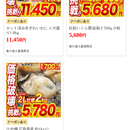
クーポンあり
クーポンあり
カット済み生ずわいかに メガ盛
紅鮭いくら醤油漬け 500g 小粒
り1.8kg
5,680
円
11,450
円
食の達人森源商店
食の達人森源商店
クーポンあり
2L牡蠣 広島県産 約1kg×2