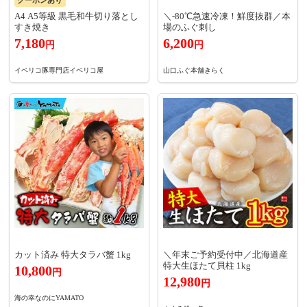
A4 A5等級 黒毛和牛切り落とし
＼-80℃急速冷凍！鮮度抜群／本
すき焼き
場のふぐ刺し
7,180
6,200
円
円
イベリコ豚専門店イベリコ屋
山口ふぐ本舗きらく
カット済み 特大タラバ蟹 1kg
＼年末ご予約受付中／北海道産
特大生ほたて貝柱 1kg
10,800
円
12,980
円
海の幸なのにYAMATO