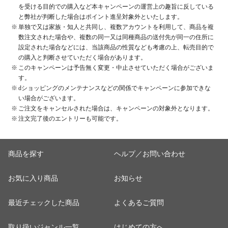
を受ける目的での購入など本キャンペーンの運営上の趣旨に反している
と弊社が判断した場合はポイント進呈対象外といたします。
単独で又は家族・知人と共同し、複数アカウントを利用して、商品を複
数注文された場合や、複数の同一又は同種商品の送付先が同一の住所に
設定された場合などには、当該商品の性質なども考慮の上、転売目的で
の購入と判断させていただく場合があります。
このキャンペーンは予告無く変更・中止させていただく場合がございま
す。
dショッピングのメンテナンスなどの関係でキャンペーンに参加できな
い場合がございます。
ご注文をキャンセルされた場合は、キャンペーンの対象外となります。
注文完了後のエントリーも可能です。
商品を探す
ヘルプ／お問い合わせ
お気に入り商品
お知らせ
最近チェックした商品
よくあるご質問
取り扱いジャンル一覧
はじめての方へ