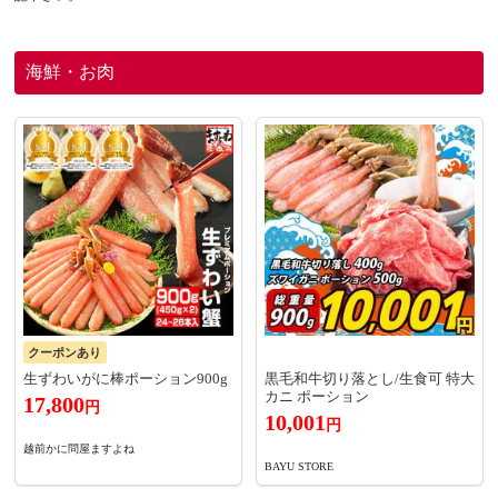
海鮮・お肉
クーポンあり
生ずわいがに棒ポーション900g
黒毛和牛切り落とし/生食可 特大
カニ ポーション
17,800
円
10,001
円
越前かに問屋ますよね
BAYU STORE