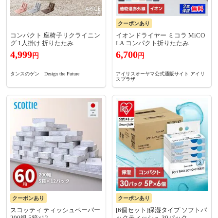
クーポンあり
コンパクト 座椅子リクライニン
イオンドライヤー ミコラ MiCO
グ 1人掛け 折りたたみ
LA コンパクト折りたたみ
4,999
6,700
円
円
タンスのゲン Design the Future
アイリスオーヤマ公式通販サイト アイリ
スプラザ
クーポンあり
クーポンあり
スコッティ ティッシュペーパー
[6個セット]保湿タイプ ソフトパ
200組 5箱×12
ックティッシュ 30パック