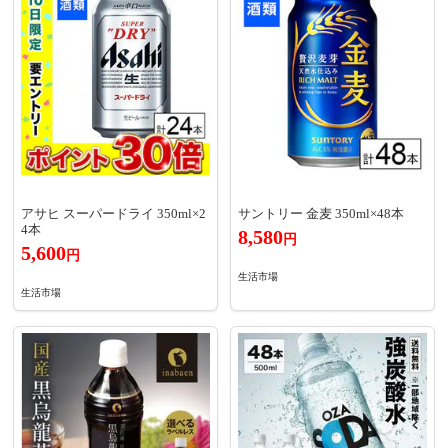
アサヒ スーパードライ 350ml×2
サントリー 金麦 350ml×48本
4本
8,580
円
5,600
円
生活市場
生活市場