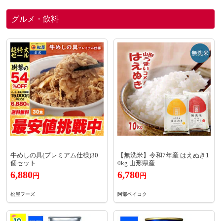
グルメ・飲料
牛めしの具(プレミアム仕様)30
【無洗米】令和7年産 はえぬき1
個セット
0kg 山形県産
6,880
6,780
円
円
松屋フーズ
阿部ベイコク