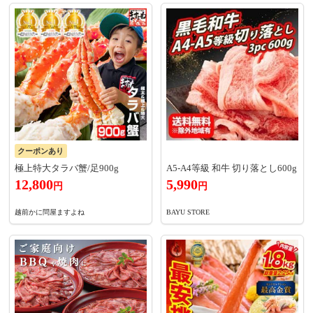
クーポンあり
極上特大タラバ蟹/足900g
A5-A4等級 和牛 切り落とし600g
12,800
5,990
円
円
越前かに問屋ますよね
BAYU STORE