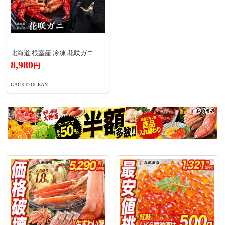
北海道 根室産 冷凍 花咲ガニ
8,980
円
GACKT×OCEAN