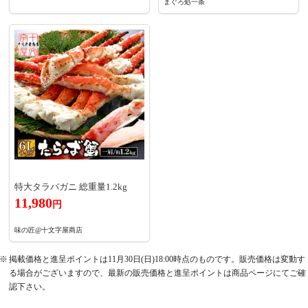
まぐろ処一条
特大タラバガニ 総重量1.2kg
11,980
円
味の匠@十文字屋商店
掲載価格と進呈ポイントは11月30日(日)18:00時点のものです。販売価格は変動す
る場合がございますので、最新の販売価格と進呈ポイントは商品ページにてご確
認下さい。