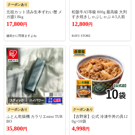
クーポンあり
元祖カット済み生本ずわい蟹 メ
松阪牛A5等級 800g 最高級 大判
ガ盛1.8kg
すき焼きしゃぶしゃぶ 4-5人前
17,800
12,800
円
円
越前かに問屋ますよね
BAYU STORE
クーポンあり
クーポンあり
ふとん乾燥機 カラリエmini TUR
【吉野家】公式 冷凍牛丼の具12
BO
0g×10袋
35,800
4,998
円
円