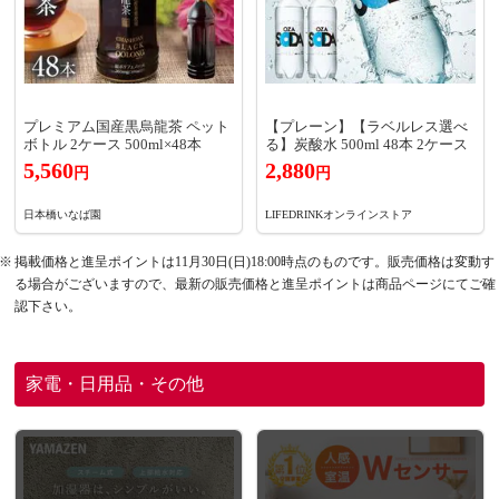
プレミアム国産黒烏龍茶 ペット
【プレーン】【ラベルレス選べ
ボトル 2ケース 500ml×48本
る】炭酸水 500ml 48本 2ケース
5,560
2,880
円
円
日本橋いなば園
LIFEDRINKオンラインストア
掲載価格と進呈ポイントは11月30日(日)18:00時点のものです。販売価格は変動す
る場合がございますので、最新の販売価格と進呈ポイントは商品ページにてご確
認下さい。
家電・日用品・その他