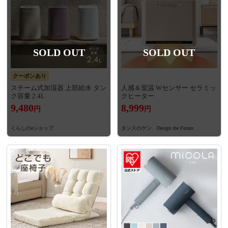
SOLD OUT
SOLD OUT
クーポンあり
スチーム式加湿器 上部給水 タン
人感＆室温 Wセンサー セラミッ
ク容量 2.4L
クヒーター
9,480
8,999
円
円
くらしのeショップ
タンスのゲン Design the Future