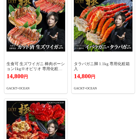
生食可 生ズワイガニ 棒肉ポーシ
タラバガニ脚 1.1kg 専用化粧箱
ョン1kg※オピリオ 専用化粧箱
入
入
14,800
14,800
円
円
GACKT×OCEAN
GACKT×OCEAN