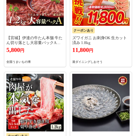
クーポンあり
【宮城】伊達の牛たん本舗 牛た
ズワイガニ お刺身OK 生カット
ん切り落とし大容量パックA
済み 1.8kg
塩仕込み300g×4P 計1．2kg
5,800
11,800
円
円
全国うまいもの博
港ダイニングしおそう
クーポンあり