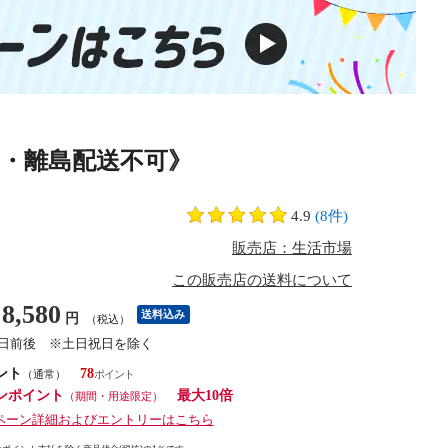
沖縄・離島配送不可》
4.9
(8件)
販売店：生活市場
この販売店の送料について
8,580
送料込み
円
（税込）
7日前後 ※土日祝日を除く
ント
78
（通常）
ンポイント
最大10倍
（期間・用途限定）
ペーン詳細およびエントリーはこちら