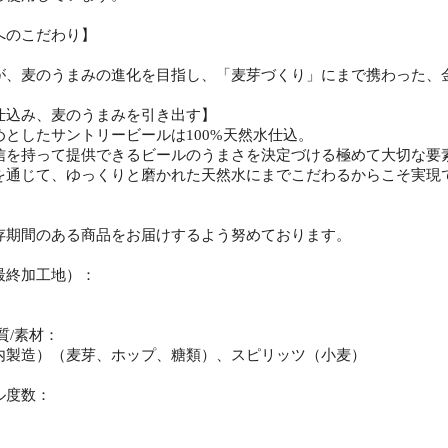
へのこだわり】
が、麦のうまみの進化を目指し、「麦芽づくり」にまで携わった、
仕込み、麦のうまみを引き出す】
めとしたサントリービールは100%天然水仕込。
信を持って提供できるビールのうまさを決定づける極めて大切な要
を通じて、ゆっくりと磨かれた天然水にまでこだわるからこそ実現
：
存期間のある商品をお届けするよう努めております。
最終加工地）：
質/素材：
内製造）（麦芽、ホップ、糖類）、スピリッツ（小麦）
ル度数：