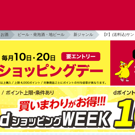
お酒
ビール・発泡酒・地ビール
新ジャンル
【F】(送料込)サン