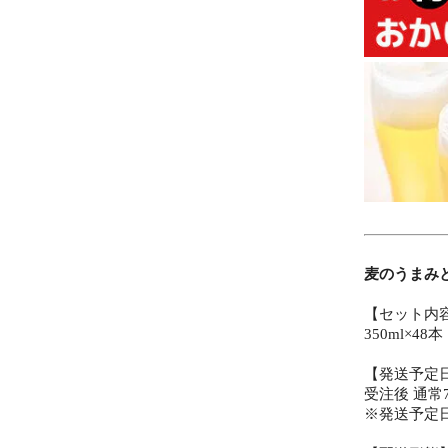
麦のうまみ
【セット内
350ml×48本
【発送予定
受注後 通
※発送予定