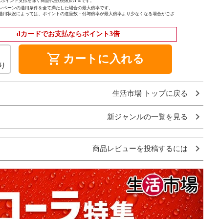
ポイント支払を除く商品代金(税抜)の1％です。
ンペーンの適用条件を全て満たした場合の最大倍率です。
適用状況によっては、ポイントの進呈数・付与倍率が最大倍率より少なくなる場合がござ
dカードでお支払ならポイント3倍
shopping_cart
カートに入れる
り
生活市場 トップに戻る
新ジャンルの一覧を見る
商品レビューを投稿するには