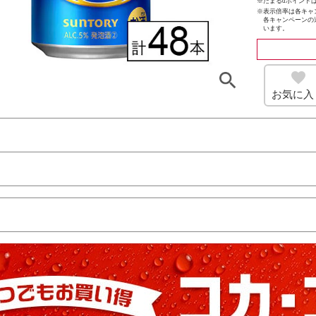
※たまるdポイントは
※
表示倍率は各キャ
各キャンペーンの
います。
お気に入