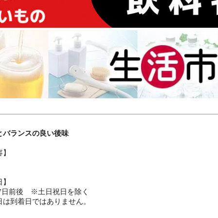
とバランスの良い後味
容】
日】
常7日前後 ※土日祝日を除く
日は到着日ではありません。