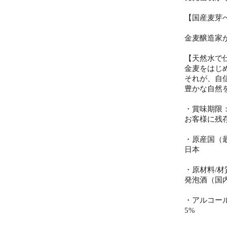
【国産麦芽
金麦醸造家
【天然水で
金麦をはじ
それが、自
豊かな自然
・賞味期限
お客様に残
・原産国（
日本
・原材料/材
発泡酒（国
・アルコー
5%