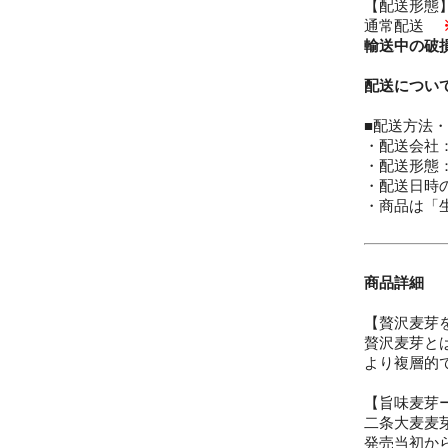
【配送形態
通常配送
輸送中の破
配送につい
■配送方法
・配送会社
・配送形態
・配送日時
・商品は「
商品詳細
【贅沢麦芽
贅沢麦芽とは
より複層的
【旨味麦芽ーR
二条大麦麦
発売当初か