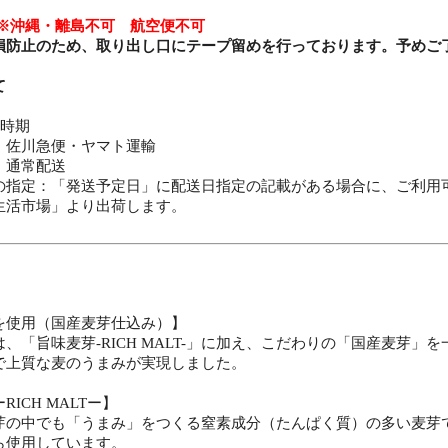
】
※沖縄・離島不可 航空便不可
損防止のため、取り出し口にテープ留めを行っております。予めご
て
・時期
：佐川急便・ヤマト運輸
：通常配送
の指定：「発送予定日」に配送日指定の記載がある場合に、ご利用
生活市場」より出荷します。
を使用（国産麦芽仕込み）】
、「旨味麦芽-RICH MALT-」に加え、こだわりの「国産麦芽」
で上質な麦のうまみが実現しました。
ICH MALTー】
芽の中でも「うまみ」をつくる窒素成分（たんぱく質）の多い麦芽
ら使用しています。