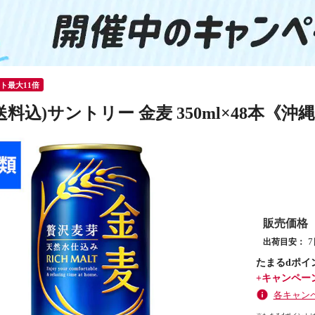
ント最大11倍
送料込)サントリー 金麦 350ml×48本《
販売価格
出荷目安：
たまるdポイ
+キャンペー
各キャン