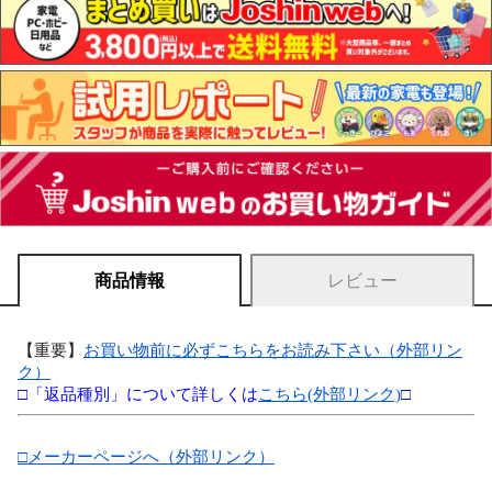
商品情報
レビュー
【重要】
お買い物前に必ずこちらをお読み下さい（外部リン
ク）
□「返品種別」について詳しくは
こちら(外部リンク)
□
□メーカーページへ（外部リンク）