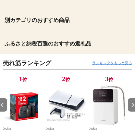
別カテゴリのおすすめ商品
ふるさと納税百選のおすすめ返礼品
売れ筋ランキング
ランキングをもっと見る
1
2
3
位
位
位
Joshin
Joshin
Joshin
Jo