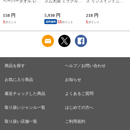
ペーパータオル レギ
ズム天国 ミラクルス
ズ リンスイントニッ
ュラー 200枚 ビズ-レ
ターズ HAC-P-
クシャンプー つめか
ペ-パ-タオルR200
BFLTA NSW リズム
え用 340g トニツク
【返品種別A】
テンゴク ミラクルス
シヤンプ-カエ 【返
158 円
5,930 円
218 円
6
タ-ズ 【返品種別B】
品種別A】
1
53
1
送料無料
商品を探す
ヘルプ／お問い合わせ
お気に入り商品
お知らせ
最近チェックした商品
よくあるご質問
取り扱いジャンル一覧
はじめての方へ
取り扱い店舗一覧
ご利用規約