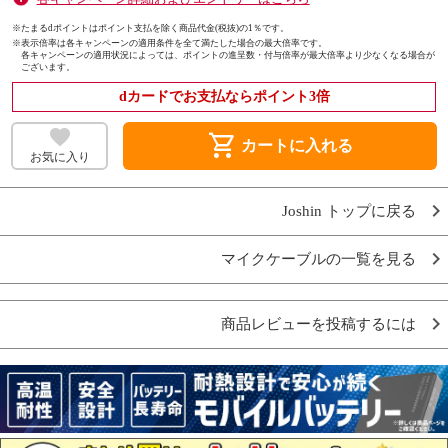
※たまるdポイントはポイント支払を除く商品代金(税抜)の1％です。
※
表示倍率は各キャンペーンの適用条件を全て満たした場合の最大倍率です。
各キャンペーンの適用状況によっては、ポイントの進呈数・付与倍率が最大倍率より少なくなる場合が
ございます。
dカードでお支払ならポイント3倍
shopping_cart
カートに入れる
お気に入り
Joshin トップに戻る
マイクケーブルの一覧を見る
商品レビューを投稿するには