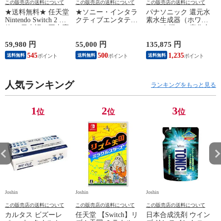
この販売店の送料について
この販売店の送料について
この販売店の送料について
★送料無料★ 任天堂
★ソニー・インタラ
パナソニック 還元水
Nintendo Switch 2 本
クティブエンタテイ
素水生成器（ホワイ
N
体 （日本語・国内専
ンメント PlayStation
ト） 有機フッ素化合
用）switch2 BEE-S-
5 デジタル・エディ
物 PFOS/PFOA除去
B
KB6CA NSW2ホンタ
ション 日本語専用
対応 Panasonic TK-
59,980 円
55,000 円
135,875 円
9
イ 【返品種別B】
Console Language:
HS71-W 【返品種別
545
500
1,235
送料無料
送料無料
送料無料
Japanese only（CFI-
A】
2200B01） 【返品種
別B】
人気ランキング
ランキングをもっと見る
1
2
3
位
位
位
Joshin
Joshin
Joshin
Jo
この販売店の送料について
この販売店の送料について
この販売店の送料について
カルタス ビズーレ
任天堂 【Switch】リ
日本合成洗剤 ウイン