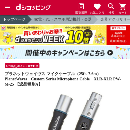
閲覧履歴
お気に入り
検索
カート
トップページ
家電・PC・スマホ周辺機器・楽器
楽器アクセサリ
8/7 時点_ポイント最大11倍
プラネットウェイヴス マイクケーブル（25ft. 7.6m）
PlanetWaves Custom Series Microphone Cable XLR-XLR PW-
M-25 【返品種別A】