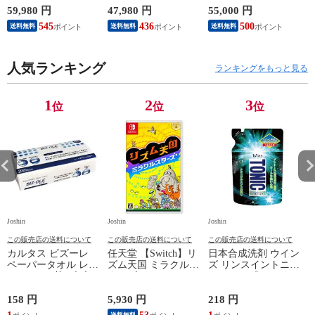
KB6CA NSW2ホンタ
ト】 HEG-S-KAAAA
ション 日本語専用
対
59,980 円
47,980 円
55,000 円
1
イ 【返品種別B】
NSWホンタイホワイ
Console Language:
545
436
500
送料無料
送料無料
送料無料
ト ユウキELモデル
Japanese only（CFI-
【返品種別B】
2200B01） 【返品種
別B】
人気ランキング
ランキングをもっと見る
1
2
3
位
位
位
Joshin
Joshin
Joshin
Jo
この販売店の送料について
この販売店の送料について
この販売店の送料について
カルタス ビズーレ
任天堂 【Switch】リ
日本合成洗剤 ウイン
ペーパータオル レギ
ズム天国 ミラクルス
ズ リンスイントニッ
ュラー 200枚 ビズ-レ
ターズ HAC-P-
クシャンプー つめか
ペ-パ-タオルR200
BFLTA NSW リズム
え用 340g トニツク
【返品種別A】
テンゴク ミラクルス
シヤンプ-カエ 【返
158 円
5,930 円
218 円
6
タ-ズ 【返品種別B】
品種別A】
送料無料