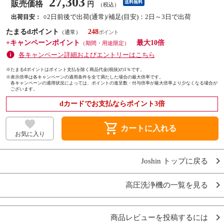
27,303
販売価格
送料無料
円
（税込）
○2日前後で出荷(通常)/補足(目安)：2日～3日で出荷
出荷目安：
たまるdポイント
248
（通常）
+キャンペーンポイント
最大10倍
（期間・用途限定）
各キャンペーン詳細およびエントリーはこちら
※たまるdポイントはポイント支払を除く商品代金(税抜)の1％です。
※
表示倍率は各キャンペーンの適用条件を全て満たした場合の最大倍率です。
各キャンペーンの適用状況によっては、ポイントの進呈数・付与倍率が最大倍率より少なくなる場合が
ございます。
dカードでお支払ならポイント3倍
shopping_cart
カートに入れる
お気に入り
Joshin トップに戻る
高圧洗浄機の一覧を見る
商品レビューを投稿するには