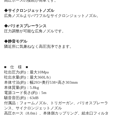
高圧ホースの接続が簡単です。
◆
サイクロンジェットノズル
広角ノズルよりパワフルなサイクロンジェットノズル。
◆
バリオスプレーランス
圧力調整が可能な広角ノズルです。
◆
静音モデル
隣近所に気兼ねなく高圧洗浄できます。
■ 仕 様 ■
吐出圧力(約)：最大10Mpa
吐出水量(約)：最大360L/h）
本体寸法(約)：幅293×奥行538×高さ303mm
本体質量(約)：5.8kg
電源コード長さ(約)：5m
騒音音圧(約)：63dB
付属品：フォームノズル、トリガーガン、バリオスプレーラ
ンス、サイクロンジェットノズル
高圧ホース（8.0m）、本体側カップリング、給水口フィルタ