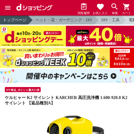
閲覧履歴
お気に入り
検索
カート
トップページ
ペット・花・ガーデニング・DIY
DIY・工具
電
8/9 時点_ポイント最大11倍
ケルヒャー K2 サイレント KARCHER 高圧洗浄機 1.600-920.0 K2
サイレント 【返品種別A】