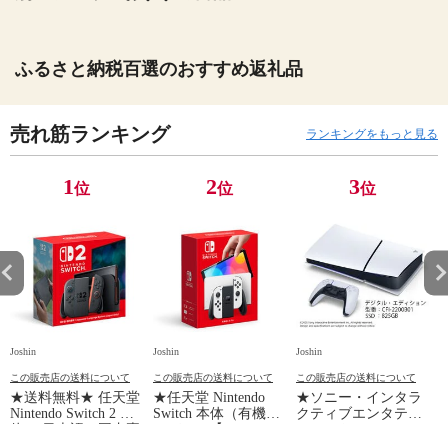
ふるさと納税百選のおすすめ返礼品
売れ筋ランキング
ランキングをもっと見る
1
2
3
位
位
位
Joshin
Joshin
Joshin
Jo
この販売店の送料について
この販売店の送料について
この販売店の送料について
★送料無料★ 任天堂
★任天堂 Nintendo
★ソニー・インタラ
Nintendo Switch 2 本
Switch 本体（有機EL
クティブエンタテイ
体 （日本語・国内専
モデル）【Joy-
ンメント PlayStation
用）switch2 BEE-S-
Con(L)/(R) ホワイ
5 デジタル・エディ