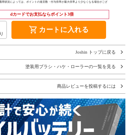
適用状況によっては、ポイントの進呈数・付与倍率が最大倍率より少なくなる場合がござ
dカードでお支払ならポイント3倍
shopping_cart
カートに入れる
り
Joshin トップに戻る
塗装用ブラシ・ハケ・ローラーの一覧を見る
商品レビューを投稿するには