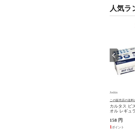
人気ラ
9
10
位
位
Joshin
Joshin
の送料について
この販売店の送料について
この販売店の送料
★ 任天堂 Nintendo
金鳥 キンチョールV 450mL×2
カルタス ビ
h 2 本体 （日本語・国内
本パック キンチヨ-ルV
オル レギュラー
tch2 BEE-S-KB6CA
450ML2P 【返品種別A】
レペ-パ-タオ
 円
1,397 円
158 円
ホンタイ 【返品種別B】
別A】
545
12
1