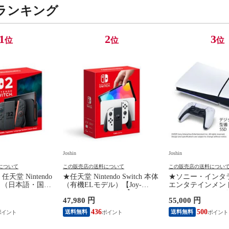
ランキング
1
2
3
位
位
位
Joshin
Joshin
について
この販売店の送料について
この販売店の送料につい
天堂 Nintendo
★任天堂 Nintendo Switch 本体
★ソニー・インタ
 本体 （日本語・国内
（有機ELモデル）【Joy-
エンタテインメン
 BEE-S-KB6CA
Con(L)/(R) ホワイト】 HEG-S-
PlayStation 5
47,980 円
55,000 円
イ 【返品種別B】
KAAAA NSWホンタイホワイ
ィション 日本語専用 
ト ユウキELモデル 【返品種
Language: Japanese
436
500
送料無料
送料無料
別B】
2200B01） 【返