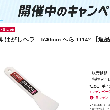
ント最大11倍
 はがしヘラ R40mm へら 11142 【返
販売価格
出荷目安：
たまるdポイ
+キャンペー
各キャン
※たまるdポイントは
※
表示倍率は各キャ