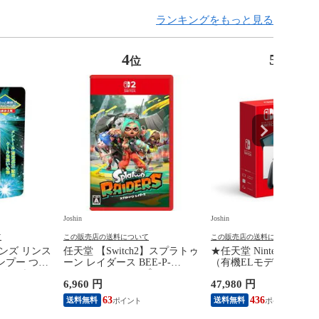
ランキングをもっと見る
4
5
位
位
Joshin
Joshin
て
この販売店の送料について
この販売店の送料について
ンズ リンス
任天堂 【Switch2】スプラトゥ
★任天堂 Nintendo Swit
ンプー つめ
ーン レイダース BEE-P-
（有機ELモデル）【Joy
ニツクシヤン
AADLA NSW2 スプラトゥ-ン
Con(L)/(R) ホワイト】 H
6,960 円
47,980 円
別A】
レイダ-ス 【返品種別B】
KAAAA NSWホンタイ
ト ユウキELモデル 【
63
436
送料無料
送料無料
別B】