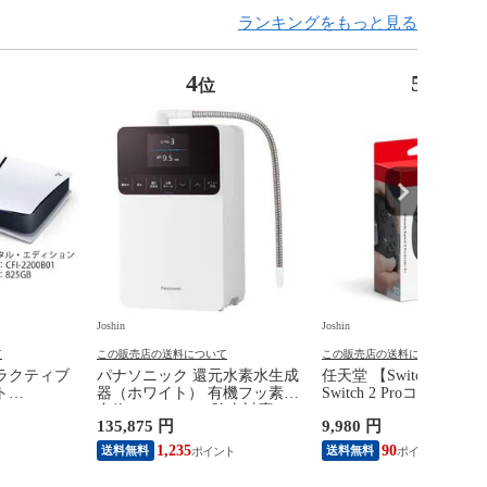
ランキングをもっと見る
4
5
位
位
Joshin
Joshin
て
この販売店の送料について
この販売店の送料について
ラクティブ
パナソニック 還元水素水生成
任天堂 【Switch2】Ninte
ト
器（ホワイト） 有機フッ素化
Switch 2 Proコントロ
 デジタル・エデ
合物 PFOS/PFOA除去対応
BEE-A-FSSKA NSW2 P
135,875 円
9,980 円
Console
Panasonic TK-HS71-W 【返品
トローラー 【返品種別
 only（CFI-
種別A】
1,235
90
送料無料
送料無料
品種別B】