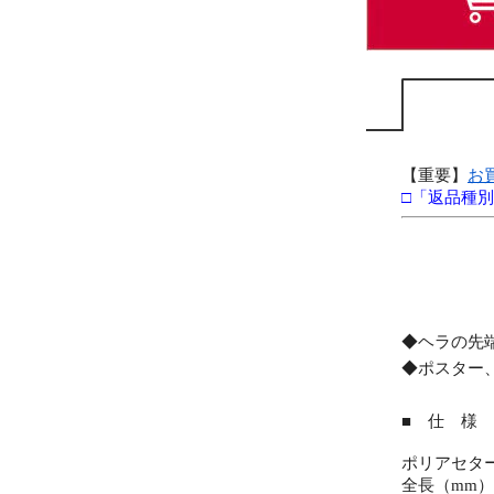
【重要】
お
□「返品種
◆ヘラの先
◆ポスター
■ 仕 様 
ポリアセタ
全長（mm）