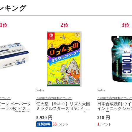
ンキング
1
2
3
位
位
位
Joshin
Joshin
について
この販売店の送料について
この販売店の送料につい
ズーレ ペーパータ
任天堂 【Switch】リズム天国
日本合成洗剤 ウイ
 200枚 ビズ-
ミラクルスターズ HAC-P-
イントニックシャ
ルR200 【返品種
BFLTA NSW リズムテンゴク
かえ用 340g ト
5,930 円
218 円
ミラクルスタ-ズ 【返品種別
プ-カエ 【返品種
B】
53
1
送料無料