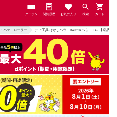
クーポン
閲覧履歴
お気に入り
検索
カート
・ハケ・ローラー
井上工具 はがしヘラ R40mm へら 11142 【返品種別