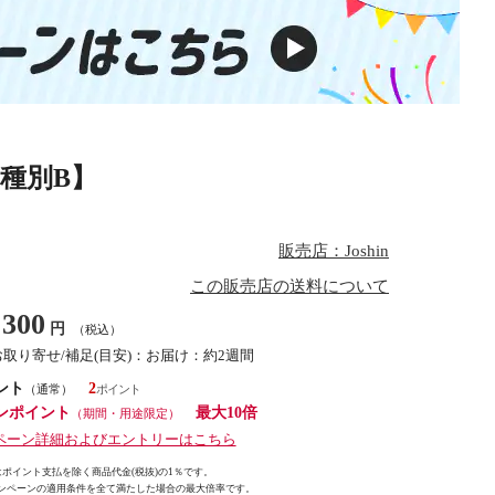
品種別B】
販売店：Joshin
この販売店の送料について
300
円
（税込）
お取り寄せ/補足(目安)：お届け：約2週間
ント
2
（通常）
ンポイント
最大10倍
（期間・用途限定）
ペーン詳細およびエントリーはこちら
ポイント支払を除く商品代金(税抜)の1％です。
ンペーンの適用条件を全て満たした場合の最大倍率です。