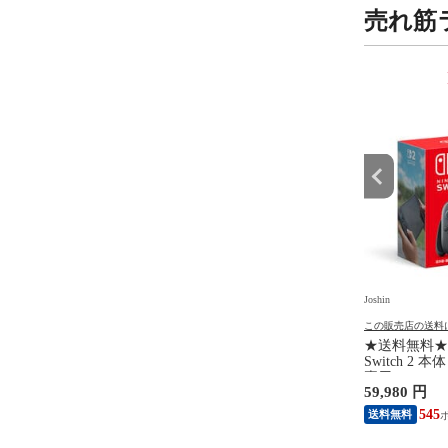
売れ筋
9
10
位
位
Joshin
Joshin
の送料について
この販売店の送料について
この販売店の送料
バー ブラウン メンズシ
任天堂 【Switch2】マリオカー
★送料無料★ 任
ー［電気シェーバー］
ト ワールド BEE-P-AAAAA
Switch 2
刃】【自動洗浄器付】
NSW2 マリオカ-ト ワ-ルド
専用）switch2
 円
8,990 円
59,980 円
ァイトダスク) BRAUN
【返品種別B】
NSW2ホンタ
NEVO11010C 【返品種
748
81
545
送料無料
送料無料