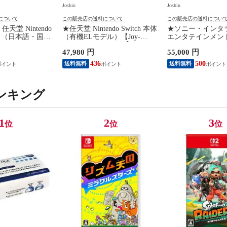
Joshin
Joshin
について
この販売店の送料について
この販売店の送料につい
天堂 Nintendo
★任天堂 Nintendo Switch 本体
★ソニー・インタ
 本体 （日本語・国内
（有機ELモデル）【Joy-
エンタテインメン
 BEE-S-KB6CA
Con(L)/(R) ホワイト】 HEG-S-
PlayStation 5
47,980 円
55,000 円
イ 【返品種別B】
KAAAA NSWホンタイホワイ
ィション 日本語専用 
ト ユウキELモデル 【返品種
Language: Japanese
436
500
送料無料
送料無料
別B】
2200B01） 【返
ンキング
1
2
3
位
位
位