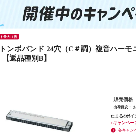
ント最大11倍
トンボバンド 24穴（C＃調）複音ハーモニカ TO
C# 【返品種別B】
販売価格
出荷目安：
たまるdポイ
+キャンペー
各キャン