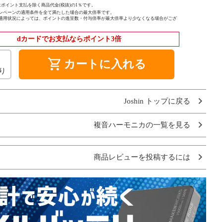
ポイント支払を除く商品代金(税抜)の1％です。
ンペーンの適用条件を全て満たした場合の最大倍率です。
適用状況によっては、ポイントの進呈数・付与倍率が最大倍率より少なくなる場合がござ
dカードでお支払ならポイント3倍
shopping_cart
カートに入れる
り
Joshin トップに戻る
複音ハーモニカの一覧を見る
商品レビューを投稿するには