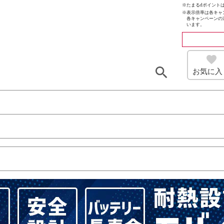
※たまるdポイントは
※
表示倍率は各キャ
各キャンペーンの
います。
お気に入