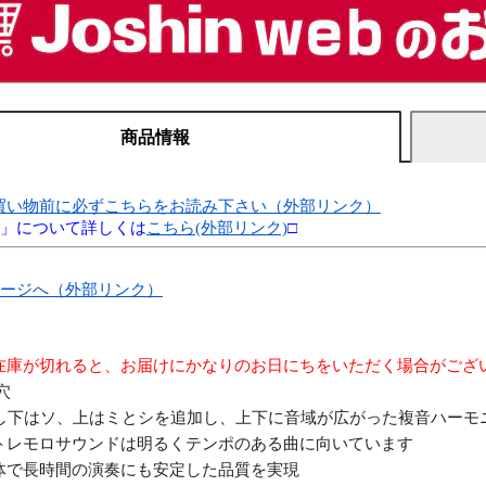
商品情報
買い物前に必ずこちらをお読み下さい（外部リンク）
別」について詳しくは
こちら(外部リンク)
□
ページへ（外部リンク）
在庫が切れると、お届けにかなりのお日にちをいただく場合がござ
穴
対し下はソ、上はミとシを追加し、上下に音域が広がった複音ハーモ
トレモロサウンドは明るくテンポのある曲に向いています
体で長時間の演奏にも安定した品質を実現