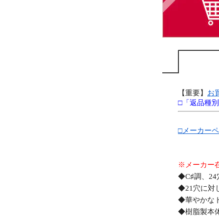
【重要】
お
□「返品種
□メーカー
※メーカー
◆C♯調、24
◆21穴に
◆華やかな
◆樹脂製本