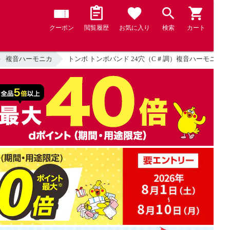
クーポン
閲覧履歴
お気に入り
検索
カート
複音ハーモニカ
トンボ トンボバンド 24穴（C＃調）複音ハーモニカ TOMBO 