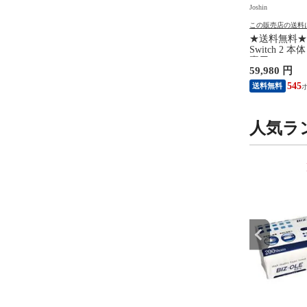
Joshin
Joshin
の送料について
この販売店の送料について
この販売店の送料
バー ブラウン メンズシ
任天堂 【Switch2】マリオカー
★送料無料★ 任
ー［電気シェーバー］
ト ワールド BEE-P-AAAAA
Switch 2
刃】【自動洗浄器付】
NSW2 マリオカ-ト ワ-ルド
専用）switch2
 円
8,990 円
59,980 円
ァイトダスク) BRAUN
【返品種別B】
NSW2ホンタ
NEVO11010C 【返品種
748
81
545
送料無料
送料無料
人気ラ
9
10
位
位