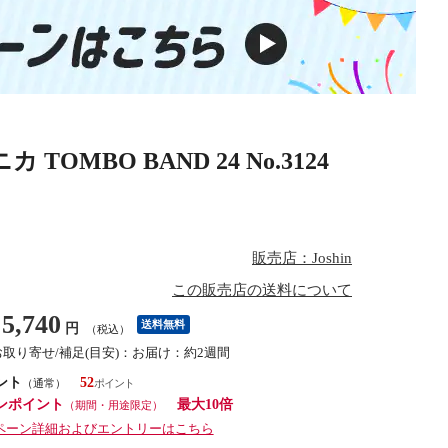
MBO BAND 24 No.3124
販売店：Joshin
この販売店の送料について
5,740
送料無料
円
（税込）
お取り寄せ/補足(目安)：お届け：約2週間
ント
52
（通常）
ンポイント
最大10倍
（期間・用途限定）
ペーン詳細およびエントリーはこちら