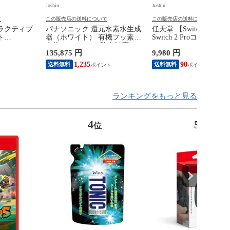
Joshin
Joshin
て
この販売店の送料について
この販売店の送料について
ラクティブ
パナソニック 還元水素水生成
任天堂 【Switch2】Ninte
ト
器（ホワイト） 有機フッ素化
Switch 2 Proコントロ
 デジタル・エデ
合物 PFOS/PFOA除去対応
BEE-A-FSSKA NSW2 P
135,875 円
9,980 円
Console
Panasonic TK-HS71-W 【返品
トローラー 【返品種別
 only（CFI-
種別A】
1,235
90
送料無料
送料無料
品種別B】
ランキングをもっと見る
4
5
位
位