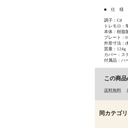
■ 仕 様 
調子：C♯
トレモロ：
本体：樹脂
プレート：0.
外形寸法：(幅)
質量：124g
カバー：ス
付属品：ハ
この商品
送料無料
同カテゴリ