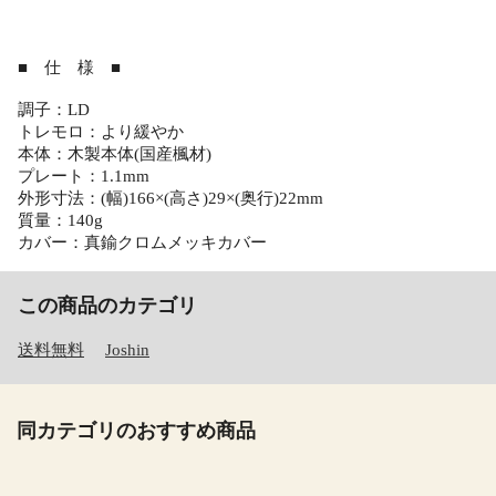
■ 仕 様 ■
調子：LD
トレモロ：より緩やか
本体：木製本体(国産楓材)
プレート：1.1mm
外形寸法：(幅)166×(高さ)29×(奥行)22mm
質量：140g
カバー：真鍮クロムメッキカバー
この商品のカテゴリ
送料無料
Joshin
同カテゴリのおすすめ商品