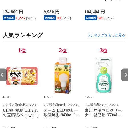
ソコン Aspire
コントローラー
トエアコン】 白くま
ド
Lite(15.6
BEE-A-FSSKA NSW2
くん おもに6畳用 (冷
型/Windows11/Ryzen 5
Proコントローラー
房：6～9畳/暖房：5
134,800 円
9,980 円
104,404 円
8
7430U/メモリ
【返品種別B】
～6畳) Dシリーズ
1,225
90
949
送料無料
送料無料
送料無料
16GB/SSD
（スターホワイト）
1TB/Office)ライトシ
RAS-DR2226S-W
ルバー Aspire Lite
【返品種別A】
AL15-42P-
人気ランキング
ランキングをもっと見る
H56ZJARE/F 【返品
種別A】
1
2
3
位
位
位
Joshin
Joshin
Joshin
Jo
この販売店の送料について
この販売店の送料について
この販売店の送料について
UHA味覚糖 UHA も
オーム LED電球 一
東邦 ウタマロクリー
ち麦満腹バー ごま鮭
般電球形 840lm（電
ナー 詰替用 350ml ウ
J
55g モチムギマンプ
球色相当）
タマロクリ-ナ-カエ
クバ-ゴマサケ 【返
OHM（06-4457）
350ML 【返品種別