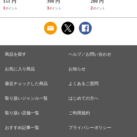
品種別B】
LDA7L-G AG52 【返
A】
151 円
390 円
280 円
8
品種別A】
1
3
2
商品を探す
ヘルプ／お問い合わせ
お気に入り商品
お知らせ
最近チェックした商品
よくあるご質問
取り扱いジャンル一覧
はじめての方へ
取り扱い店舗一覧
ご利用規約
おすすめ記事一覧
プライバシーポリシー