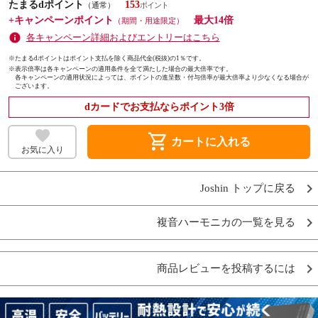
たまるdポイント
153
（通常）
+キャンペーンポイント
最大14倍
（期間・用途限定）
各キャンペーン詳細およびエントリーはこちら
※たまるdポイントはポイント支払を除く商品代金(税抜)の1％です。
※
表示倍率は各キャンペーンの適用条件を全て満たした場合の最大倍率です。
各キャンペーンの適用状況によっては、ポイントの進呈数・付与倍率が最大倍率より少なくなる場合が
ございます。
dカードでお支払ならポイント3倍
shopping_cart
カートに入れる
お気に入り
Joshin トップに戻る
複音ハーモニカの一覧を見る
商品レビューを投稿するには