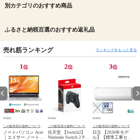
別カテゴリのおすすめ商品
ふるさと納税百選のおすすめ返礼品
売れ筋ランキング
ランキングをもっと見る
1
2
3
位
位
位
Joshin
Joshin
Joshin
Jo
この販売店の送料について
この販売店の送料について
この販売店の送料について
ノートパソコン Acer
任天堂 【Switch2】
日立 【2026年モデ
｜エイサー ノートパ
Nintendo Switch 2 Pro
ル】【標準工事セッ