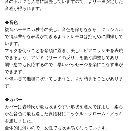
音のトルクも入念に調整していますので、より一層安定した
音程が得られます。
◆
音色
複音ハーモニカ独特の美しい音色を保ちながら、クラシカル
で情緒豊かな表現ができるようトレモロは控えめに調律して
います。
マイクを使うことを念頭に置き、美しいピアニッシモを表現
できるよう、アゲミ（リードの反り）を低く調整してあり、
弱い息でも反応するので、早いパッセージを楽にこなす事が
できます。
※強い息で無理に吹いてしまうと、音が詰まることがありま
す。
◆
カバー
カバーは岩崎氏が最も吹きやすい形状を選んで採用し、柔ら
かな音色に最も適した真鍮材にニッケル・クローム・メッキ
を施しました。
全体的に薄いので、女性でも吹き易くなっています。