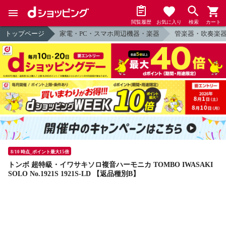
閲覧履歴
お気に入り
検索
カート
トップページ
家電・PC・スマホ周辺機器・楽器
管楽器・吹奏楽
8/10 時点_ポイント最大15倍
トンボ 超特級・イワサキソロ複音ハーモニカ TOMBO IWASAKI
SOLO No.1921S 1921S-LD 【返品種別B】