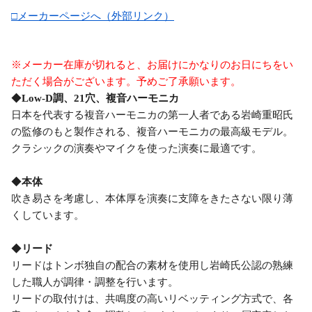
□メーカーページへ（外部リンク）
※メーカー在庫が切れると、お届けにかなりのお日にちをい
ただく場合がございます。予めご了承願います。
◆
Low-D調、21穴、複音ハーモニカ
日本を代表する複音ハーモニカの第一人者である岩崎重昭氏
の監修のもと製作される、複音ハーモニカの最高級モデル。
クラシックの演奏やマイクを使った演奏に最適です。
◆
本体
吹き易さを考慮し、本体厚を演奏に支障をきたさない限り薄
くしています。
◆
リード
リードはトンボ独自の配合の素材を使用し岩崎氏公認の熟練
した職人が調律・調整を行います。
リードの取付けは、共鳴度の高いリベッティング方式で、各