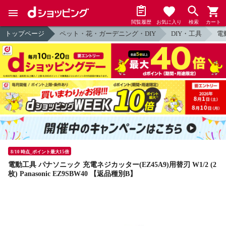
閲覧履歴
お気に入り
検索
カート
トップページ
ペット・花・ガーデニング・DIY
DIY・工具
電
8/10 時点_ポイント最大15倍
電動工具 パナソニック 充電ネジカッター(EZ45A9)用替刃 W1/2 (2
枚) Panasonic EZ9SBW40 【返品種別B】