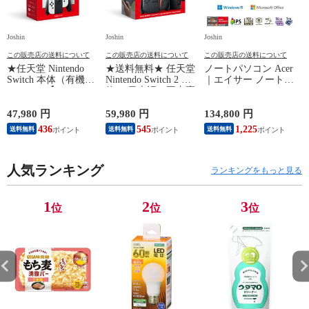
Joshin
Joshin
Joshin
Jo
この販売店の送料について
この販売店の送料について
この販売店の送料について
★任天堂 Nintendo
★送料無料★ 任天堂
ノートパソコン Acer
Switch 本体（有機EL
Nintendo Switch 2 本
｜エイサー ノートパ
N
モデル）【Joy-
体 （日本語・国内専
ソコン Aspire
Con(L)/(R) ホワイ
用）switch2 BEE-S-
Lite(15.6
B
ト】 HEG-S-KAAAA
KB6CA NSW2ホンタ
型/Windows11/Ryzen 5
47,980 円
59,980 円
134,800 円
9
NSWホンタイホワイ
イ 【返品種別B】
7430U/メモリ
436
545
1,225
送料無料
送料無料
送料無料
ト ユウキELモデル
16GB/SSD
【返品種別B】
1TB/Office)ライトシ
ルバー Aspire Lite
人気ランキング
AL15-42P-
ランキングをもっと見る
H56ZJARE/F 【返品
種別A】
1
2
3
位
位
位