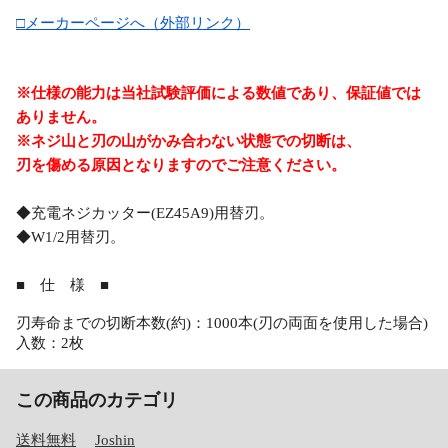
□メーカーページへ（外部リンク）
※仕様の能力は当社試験評価による数値であり、保証値では
ありません。
※ネジ山と刃の山がかみ合わない状態での切断は、
刃を傷める原因となりますのでご注意ください。
◆充電ネジカッター(EZ45A9)用替刃。
◆W1/2用替刃。
■ 仕 様 ■
刃寿命までの切断本数(約)：1000本(刃の両面を使用した場合)
入数：2枚
この商品のカテゴリ
送料無料
Joshin