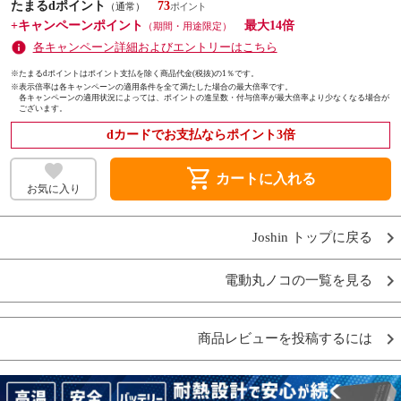
たまるdポイント
73
（通常）
+キャンペーンポイント
最大14倍
（期間・用途限定）
各キャンペーン詳細およびエントリーはこちら
※たまるdポイントはポイント支払を除く商品代金(税抜)の1％です。
※
表示倍率は各キャンペーンの適用条件を全て満たした場合の最大倍率です。
各キャンペーンの適用状況によっては、ポイントの進呈数・付与倍率が最大倍率より少なくなる場合が
ございます。
dカードでお支払ならポイント3倍
shopping_cart
カートに入れる
お気に入り
Joshin トップに戻る
電動丸ノコの一覧を見る
商品レビューを投稿するには