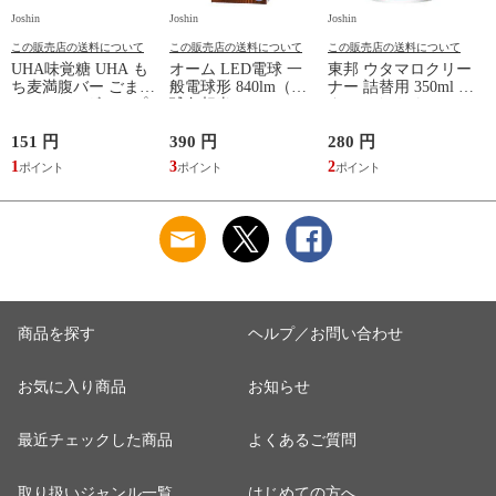
Joshin
Joshin
Joshin
Jo
この販売店の送料について
この販売店の送料について
この販売店の送料について
UHA味覚糖 UHA も
オーム LED電球 一
東邦 ウタマロクリー
ち麦満腹バー ごま鮭
般電球形 840lm（電
ナー 詰替用 350ml ウ
J
55g モチムギマンプ
球色相当）
タマロクリ-ナ-カエ
クバ-ゴマサケ 【返
OHM（06-4457）
350ML 【返品種別
品種別B】
LDA7L-G AG52 【返
A】
151 円
390 円
280 円
8
品種別A】
1
3
2
商品を探す
ヘルプ／お問い合わせ
お気に入り商品
お知らせ
最近チェックした商品
よくあるご質問
取り扱いジャンル一覧
はじめての方へ