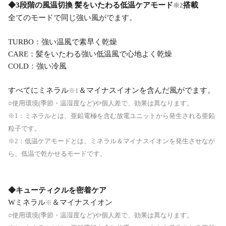
◆3段階の風温切換 髪をいたわる低温ケアモード
搭載
※2
全てのモードで同じ強い風がでます。
TURBO：強い温風で素早く乾燥
CARE：髪をいたわる強い低温風で心地よく乾燥
COLD：強い冷風
すべてにミネラル
＆マイナスイオンを含んだ風がでます。
※1
○使用環境(季節・温湿度など)や個人差で、効果は異なります。
※1：ミネラルとは、亜鉛電極を含む放電ユニットから発生される亜鉛
粒子です。
※2：低温ケアモードとは、ミネラル＆マイナスイオンを発生させなが
ら、低温で乾かせるモードです。
◆キューティクルを密着ケア
Wミネラル
＆マイナスイオン
※
○使用環境(季節・温湿度など)や個人差で、効果は異なります。