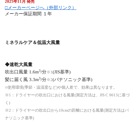
2025年11月 発売
□メーカーページへ（外部リンク）
メーカー保証期間 １年
ミネラルケア＆低温大風量
◆速乾大風量
3
吹出口風量 1.6m
/分
(JIS基準)
※1
3
髪に届く風 3.3m
/分
(パナソニック基準)
※2
○使用環境(季節・温湿度など)や個人差で、効果は異なります。
※1：ドライヤーの吹出口における風量(測定方法は、JIS C 9613に基づ
く)
※2：ドライヤーの吹出口から10cmの距離における風量(測定方法はパ
ナソニック基準)