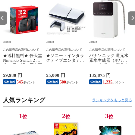
Joshin
Joshin
Joshin
Jo
この販売店の送料について
この販売店の送料について
この販売店の送料について
★送料無料★ 任天堂
★ソニー・インタラ
パナソニック 還元水
Nintendo Switch 2 本
クティブエンタテイ
素水生成器（ホワイ
N
体 （日本語・国内専
ンメント PlayStation
ト） 有機フッ素化合
用）switch2 BEE-S-
5 デジタル・エディ
物 PFOS/PFOA除去
B
KB6CA NSW2ホンタ
ション 日本語専用
対応 Panasonic TK-
59,980 円
55,000 円
135,875 円
9
イ 【返品種別B】
Console Language:
HS71-W 【返品種別
545
500
1,235
送料無料
送料無料
送料無料
Japanese only（CFI-
A】
2200B01） 【返品種
別B】
人気ランキング
ランキングをもっと見る
1
2
3
位
位
位