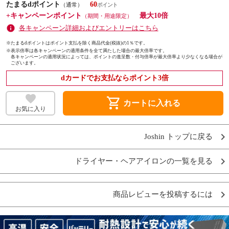
たまるdポイント
60
（通常）
+キャンペーンポイント
最大10倍
（期間・用途限定）
各キャンペーン詳細およびエントリーはこちら
※たまるdポイントはポイント支払を除く商品代金(税抜)の1％です。
※
表示倍率は各キャンペーンの適用条件を全て満たした場合の最大倍率です。
各キャンペーンの適用状況によっては、ポイントの進呈数・付与倍率が最大倍率より少なくなる場合が
ございます。
dカードでお支払ならポイント3倍
shopping_cart
カートに入れる
お気に入り
Joshin トップに戻る
ドライヤー・ヘアアイロンの一覧を見る
商品レビューを投稿するには