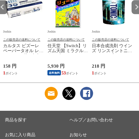
Joshin
Joshin
Joshin
Jo
この販売店の送料について
この販売店の送料について
この販売店の送料について
カルタス ビズーレ
任天堂 【Switch】リ
日本合成洗剤 ウイン
ペーパータオル レギ
ズム天国 ミラクルス
ズ リンスイントニッ
ュラー 200枚 ビズ-レ
ターズ HAC-P-
クシャンプー つめか
ペ-パ-タオルR200
BFLTA NSW リズム
え用 340g トニツク
【返品種別A】
テンゴク ミラクルス
シヤンプ-カエ 【返
158 円
5,930 円
218 円
6
タ-ズ 【返品種別B】
品種別A】
1
53
1
送料無料
商品を探す
ヘルプ／お問い合わせ
お気に入り商品
お知らせ