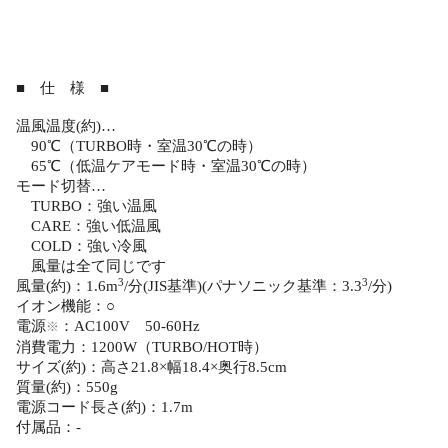
■ 仕 様 ■
温風温度(約)…
90℃（TURBO時・室温30℃の時）
65℃（低温ケアモード時・室温30℃の時）
モード切替…
TURBO：強い温風
CARE：強い低温風
COLD：強い冷風
風量は全て同じです
3
3
風量(約)：1.6m
/分(JIS基準)(パナソニック基準：3.3
/分)
イオン機能：○
電源
：AC100V 50-60Hz
※
消費電力：1200W（TURBO/HOT時）
サイズ(約)：高さ21.8×幅18.4×奥行8.5cm
質量(約)：550g
電源コード長さ(約)：1.7m
付属品：-