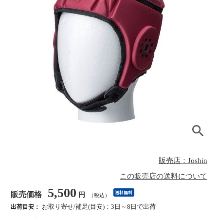
販売店：Joshin
この販売店の送料について
5,500
販売価格
送料無料
円
（税込）
お取り寄せ/補足(目安)：3日～8日で出荷
出荷目安：