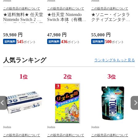
Joshin
Joshin
Joshin
Jo
この販売店の送料について
この販売店の送料について
この販売店の送料について
★送料無料★ 任天堂
★任天堂 Nintendo
★ソニー・インタラ
Nintendo Switch 2 本
Switch 本体（有機EL
クティブエンタテイ
体 （日本語・国内専
モデル）【Joy-
ンメント PlayStation
用）switch2 BEE-S-
Con(L)/(R) ホワイ
5 デジタル・エディ
KB6CA NSW2ホンタ
ト】 HEG-S-KAAAA
ション 日本語専用
対
59,980 円
47,980 円
55,000 円
1
イ 【返品種別B】
NSWホンタイホワイ
Console Language:
545
436
500
送料無料
送料無料
送料無料
ト ユウキELモデル
Japanese only（CFI-
【返品種別B】
2200B01） 【返品種
別B】
人気ランキング
ランキングをもっと見る
1
2
3
位
位
位
Joshin
Joshin
Joshin
Jo
この販売店の送料について
この販売店の送料について
この販売店の送料について