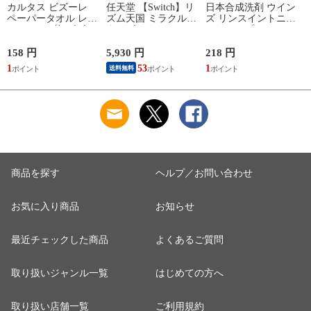
カルタス ビズーレ
任天堂 【Switch】リ
日本合成洗剤 ウイン
ペーパータオル レギ
ズム天国 ミラクルス
ズ リンスイントニッ
ュラー 200枚 ビズ-レ
ターズ HAC-P-
クシャンプー つめか
ペ-パ-タオルR200
BFLTA NSW リズム
え用 340g トニツク
【返品種別A】
テンゴク ミラクルス
シヤンプ-カエ 【返
158 円
5,930 円
218 円
6
タ-ズ 【返品種別B】
品種別A】
1
53
1
送料無料
商品を探す
ヘルプ／お問い合わせ
お気に入り商品
お知らせ
最近チェックした商品
よくあるご質問
取り扱いジャンル一覧
はじめての方へ
取り扱い店舗一覧
ご利用規約