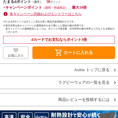
たまるdポイント
50
（通常）
+キャンペーンポイント
最大10倍
（期間・用途限定）
各キャンペーン詳細およびエントリーはこちら
※たまるdポイントはポイント支払を除く商品代金(税抜)の1％です。
※
表示倍率は各キャンペーンの適用条件を全て満たした場合の最大倍率です。
各キャンペーンの適用状況によっては、ポイントの進呈数・付与倍率が最大倍率より少なくなる場合が
ございます。
dカードでお支払ならポイント3倍
shopping_cart
カートに入れる
お気に入り
Joshin トップに戻る
ラグビーウェアの一覧を見る
商品レビューを投稿するには