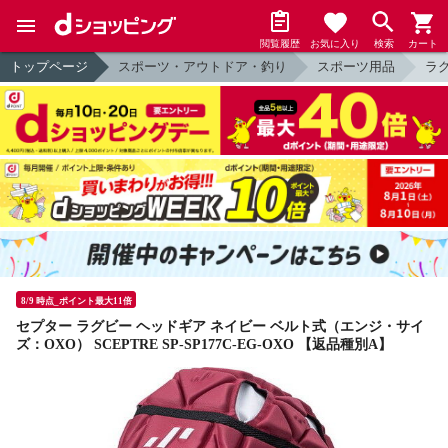
閲覧履歴
お気に入り
検索
カート
トップページ
スポーツ・アウトドア・釣り
スポーツ用品
ラ
8/9 時点_ポイント最大11倍
セプター ラグビー ヘッドギア ネイビー ベルト式（エンジ・サイ
ズ：OXO） SCEPTRE SP-SP177C-EG-OXO 【返品種別A】