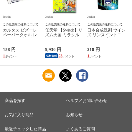
Joshin
Joshin
Joshin
Jo
この販売店の送料について
この販売店の送料について
この販売店の送料について
カルタス ビズーレ
任天堂 【Switch】リ
日本合成洗剤 ウイン
ペーパータオル レギ
ズム天国 ミラクルス
ズ リンスイントニッ
ュラー 200枚 ビズ-レ
ターズ HAC-P-
クシャンプー つめか
ペ-パ-タオルR200
BFLTA NSW リズム
え用 340g トニツク
【返品種別A】
テンゴク ミラクルス
シヤンプ-カエ 【返
158 円
5,930 円
218 円
6
タ-ズ 【返品種別B】
品種別A】
1
53
1
送料無料
商品を探す
ヘルプ／お問い合わせ
お気に入り商品
お知らせ
最近チェックした商品
よくあるご質問