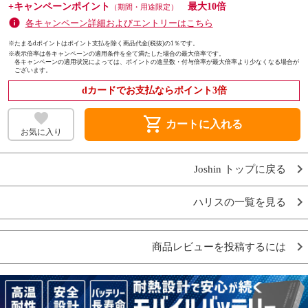
+キャンペーンポイント
最大10倍
（期間・用途限定）
各キャンペーン詳細およびエントリーはこちら
※たまるdポイントはポイント支払を除く商品代金(税抜)の1％です。
※
表示倍率は各キャンペーンの適用条件を全て満たした場合の最大倍率です。
各キャンペーンの適用状況によっては、ポイントの進呈数・付与倍率が最大倍率より少なくなる場合が
ございます。
dカードでお支払ならポイント3倍
shopping_cart
カートに入れる
お気に入り
Joshin トップに戻る
ハリスの一覧を見る
商品レビューを投稿するには