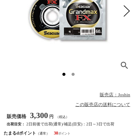
販売店：Joshin
この販売店の送料について
3,300
販売価格
円
（税込）
2日前後で出荷(通常)/補足(目安)：2日～3日で出荷
出荷目安：
たまるdポイント
30
（通常）