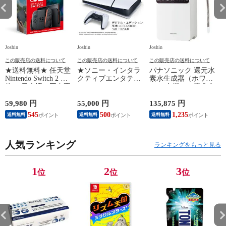
Joshin
Joshin
Joshin
Jo
この販売店の送料について
この販売店の送料について
この販売店の送料について
★送料無料★ 任天堂
★ソニー・インタラ
パナソニック 還元水
Nintendo Switch 2 本
クティブエンタテイ
素水生成器（ホワイ
N
体 （日本語・国内専
ンメント PlayStation
ト） 有機フッ素化合
用）switch2 BEE-S-
5 デジタル・エディ
物 PFOS/PFOA除去
B
KB6CA NSW2ホンタ
ション 日本語専用
対応 Panasonic TK-
59,980 円
55,000 円
135,875 円
9
イ 【返品種別B】
Console Language:
HS71-W 【返品種別
545
500
1,235
送料無料
送料無料
送料無料
Japanese only（CFI-
A】
2200B01） 【返品種
別B】
人気ランキング
ランキングをもっと見る
1
2
3
位
位
位