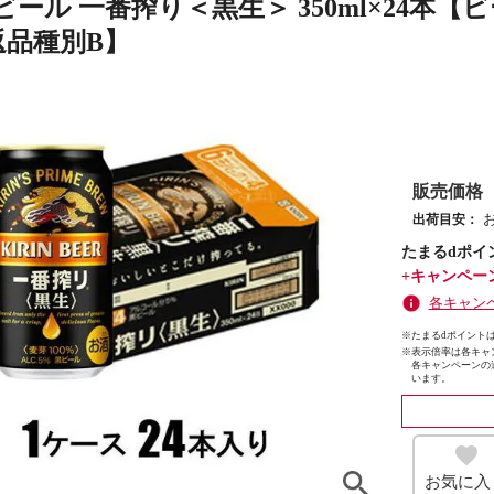
ール 一番搾り＜黒生＞ 350ml×24本
【返品種別B】
販売価格
出荷目安：
たまるdポイ
+キャンペー
各キャン
※たまるdポイントは
※
表示倍率は各キャ
各キャンペーンの
います。
お気に入