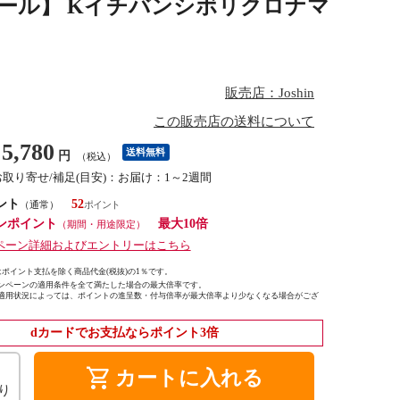
【ビール】 Kイチバンシボリクロナマ
販売店：Joshin
この販売店の送料について
5,780
送料無料
円
（税込）
お取り寄せ/補足(目安)：お届け：1～2週間
ント
52
（通常）
ンポイント
最大10倍
（期間・用途限定）
ペーン詳細およびエントリーはこちら
ポイント支払を除く商品代金(税抜)の1％です。
ンペーンの適用条件を全て満たした場合の最大倍率です。
適用状況によっては、ポイントの進呈数・付与倍率が最大倍率より少なくなる場合がござ
dカードでお支払ならポイント3倍
shopping_cart
カートに入れる
り