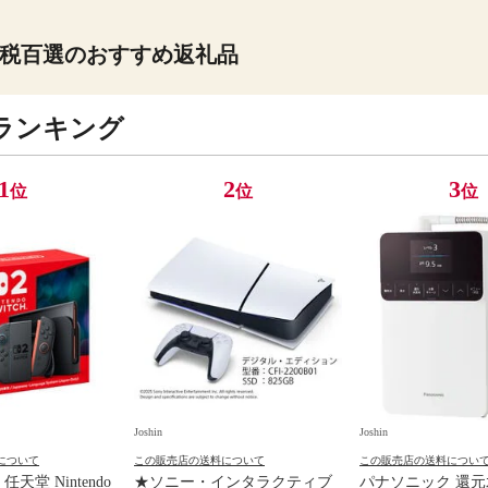
税百選のおすすめ返礼品
ランキング
1
2
3
位
位
位
Joshin
Joshin
について
この販売店の送料について
この販売店の送料につい
天堂 Nintendo
★ソニー・インタラクティブ
パナソニック 還