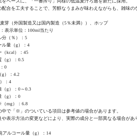
法をベースに、「一番搾り」同様の低温麦汁ろ過を新たに採用。
の配合を工夫することで、芳醇なうまみが味わえながらも、雑味の
：麦芽（外国製造又は国内製造（5％未満））、ホップ
：表示単位：100ml当たり
分（％）：5
ル量（g）：4
kcal）：45
g）：0.5
：0
）：4.2
）：4
g）：0～0.3
（g）：0
mg）：6.8
の中で「※」のついている項目は参考値の場合があります。
良や表示方法の変更などにより、実際の成分と一部異なる場合があ
純アルコール量（g）：14