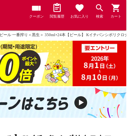
クーポン
閲覧履歴
お気に入り
検索
カート
ビール 一番搾り＜黒生＞ 350ml×24本【ビール】 Kイチバンシボリクロナマ3