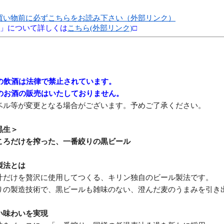
買い物前に必ずこちらをお読み下さい（外部リンク）
別」について詳しくは
こちら(外部リンク)
□
満の飲酒は法律で禁止されています。
へのお酒の販売はいたしておりません。
ベル等が変更となる場合がございます。予めご了承ください。
黒生＞
ころだけを搾った、一番絞りの黒ビール
製法とは
汁だけを贅沢に使用してつくる、キリン独自のビール製法です。
りの製造技術で、黒ビールも雑味のない、澄んだ麦のうまみを引き
い味わいを実現