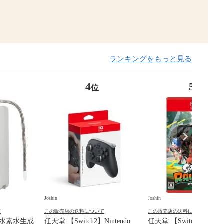
ランキングをもっと見る
4
5
位
位
Joshin
Joshin
て
この販売店の送料について
この販売店の送料について
元水素水生成
任天堂 【Switch2】Nintendo
任天堂 【Switch2】ス