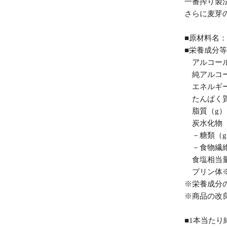
一番搾り製
さらに麦芽
■原材料名
■栄養成分等
アルコール
純アルコー
エネルギー（
たんぱく質（
脂質（g）
炭水化物（g
－糖類（g
－食物繊維（
食塩相当量
プリン体※（
※栄養成分
※商品の改
■1本当たり