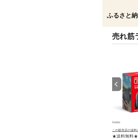
ふるさと納
売れ筋
9
10
位
位
Joshin
Joshin
の送料について
この販売店の送料について
この販売店の送料
【Switch2】マリオカー
ガーミン Venu 4 Lunar Gold /
★送料無料★ 任