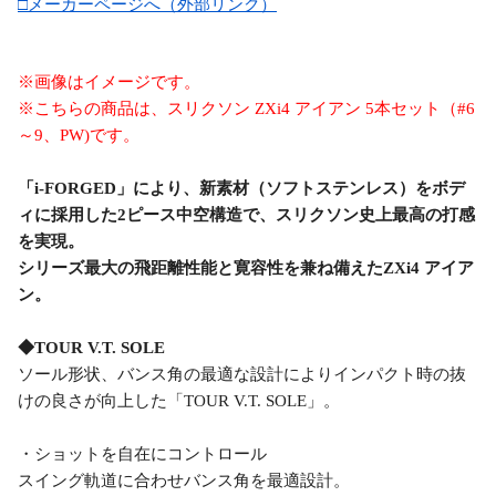
□メーカーページへ（外部リンク）
※画像はイメージです。
※こちらの商品は、スリクソン ZXi4 アイアン 5本セット（#6
～9、PW)です。
「i-FORGED」により、新素材（ソフトステンレス）をボデ
ィに採用した2ピース中空構造で、スリクソン史上最高の打感
を実現。
シリーズ最大の飛距離性能と寛容性を兼ね備えたZXi4 アイア
ン。
◆TOUR V.T. SOLE
ソール形状、バンス角の最適な設計によりインパクト時の抜
けの良さが向上した「TOUR V.T. SOLE」。
・ショットを自在にコントロール
スイング軌道に合わせバンス角を最適設計。