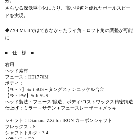
分。
さらなる深低重心化により、高い弾道と優れたボールスピー
ドを実現。
◆ZX4 Mk IIではできなかったライ角・ロフト角の調整が可能
に
■ 仕 様 ■
右用
ヘッド素材…
フェース：HT1770M
ボディ：
【#6～7】Soft SUS＋タングステンニッケル合金
【#8～PW】Soft SUS
ヘッド製法：フェース/鍛造、ボディ/ロストワックス精密鋳造
仕上げ：ミラー＋サテン＋フェースレーザー＋メッキ
シャフト：Diamana ZXi for IRON カーボンシャフト
フレックス：S
シャフトトルク：3.4