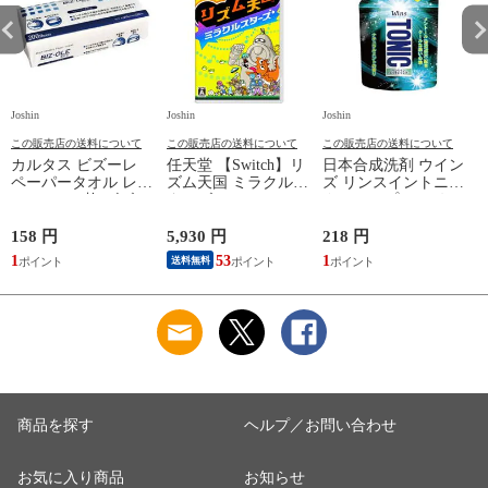
Joshin
Joshin
Joshin
Jo
この販売店の送料について
この販売店の送料について
この販売店の送料について
カルタス ビズーレ
任天堂 【Switch】リ
日本合成洗剤 ウイン
ペーパータオル レギ
ズム天国 ミラクルス
ズ リンスイントニッ
ュラー 200枚 ビズ-レ
ターズ HAC-P-
クシャンプー つめか
ペ-パ-タオルR200
BFLTA NSW リズム
え用 340g トニツク
【返品種別A】
テンゴク ミラクルス
シヤンプ-カエ 【返
158 円
5,930 円
218 円
6
タ-ズ 【返品種別B】
品種別A】
1
53
1
送料無料
商品を探す
ヘルプ／お問い合わせ
お気に入り商品
お知らせ