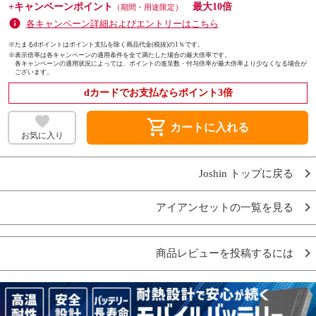
+キャンペーンポイント
最大10倍
（期間・用途限定）
各キャンペーン詳細およびエントリーはこちら
※たまるdポイントはポイント支払を除く商品代金(税抜)の1％です。
※
表示倍率は各キャンペーンの適用条件を全て満たした場合の最大倍率です。
各キャンペーンの適用状況によっては、ポイントの進呈数・付与倍率が最大倍率より少なくなる場合が
ございます。
dカードでお支払ならポイント3倍
shopping_cart
カートに入れる
お気に入り
Joshin トップに戻る
アイアンセットの一覧を見る
商品レビューを投稿するには