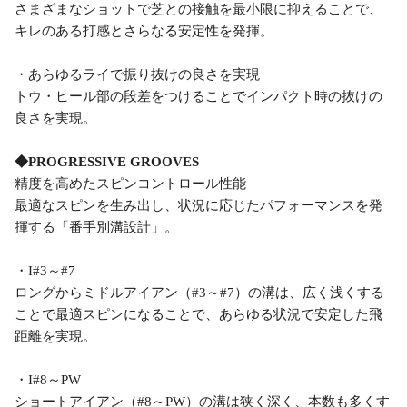
さまざまなショットで芝との接触を最小限に抑えることで、
キレのある打感とさらなる安定性を発揮。
・あらゆるライで振り抜けの良さを実現
トウ・ヒール部の段差をつけることでインパクト時の抜けの
良さを実現。
◆PROGRESSIVE GROOVES
精度を高めたスピンコントロール性能
最適なスピンを生み出し、状況に応じたパフォーマンスを発
揮する「番手別溝設計」。
・I#3～#7
ロングからミドルアイアン（#3～#7）の溝は、広く浅くする
ことで最適スピンになることで、あらゆる状況で安定した飛
距離を実現。
・I#8～PW
ショートアイアン（#8～PW）の溝は狭く深く、本数も多くす