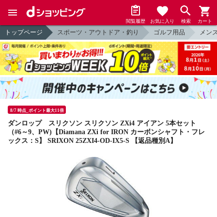
閲覧履歴
お気に入り
検索
カート
トップページ
スポーツ・アウトドア・釣り
ゴルフ用品
メン
8/7 時点_ポイント最大11倍
ダンロップ スリクソン スリクソン ZXi4 アイアン 5本セット
（#6～9、PW)【Diamana ZXi for IRON カーボンシャフト・フレ
ックス：S】 SRIXON 25ZXI4-OD-IX5-S 【返品種別A】