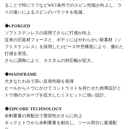
ることで特にラフなどWET条件でのスピン性能が向上し、ラ
イの違いによるスピンのバラツキを低減。
◆i-FORGED
ソフトステンレスの採用でさらに打感が向上
従来の圧延材フェースと、ボディにはやわらかい新素材（ソ
フトステンレス）を採用した2ピース中空構造により、優れた
打感を実現。
さらに調角により、カスタムの対応幅が拡大。
◆MAINFRAME
大きなたわみで高い反発性能を発揮
ヒールからトウにかけてコントラストを持たせた肉厚設計と
トウ側のグルーブを拡大したミスヒットに強い設計。
◆ZIPCORE TECHNOLOGY
余剰重量の再配分で寛容性がさらに向上
ネックとトウから余剰重量を創出し、ソール部分に最適配