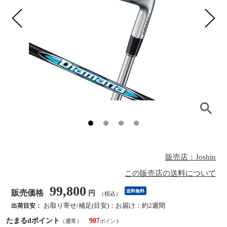
販売店：Joshin
この販売店の送料について
99,800
販売価格
送料無料
円
（税込）
お取り寄せ/補足(目安)：お届け：約2週間
出荷目安：
たまるdポイント
907
（通常）