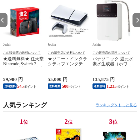
Joshin
Joshin
Joshin
Jo
この販売店の送料について
この販売店の送料について
この販売店の送料について
★送料無料★ 任天堂
★ソニー・インタラ
パナソニック 還元水
Nintendo Switch 2 本
クティブエンタテイ
素水生成器（ホワイ
N
体 （日本語・国内専
ンメント PlayStation
ト） 有機フッ素化合
用）switch2 BEE-S-
5 デジタル・エディ
物 PFOS/PFOA除去
B
KB6CA NSW2ホンタ
ション 日本語専用
対応 Panasonic TK-
59,980 円
55,000 円
135,875 円
9
イ 【返品種別B】
Console Language:
HS71-W 【返品種別
545
500
1,235
送料無料
送料無料
送料無料
Japanese only（CFI-
A】
2200B01） 【返品種
別B】
人気ランキング
ランキングをもっと見る
1
2
3
位
位
位