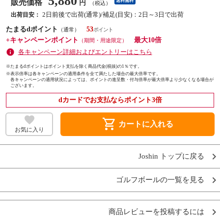
5,880
販売価格
送料無料
円
（税込）
2日前後で出荷(通常)/補足(目安)：2日～3日で出荷
出荷目安：
たまるdポイント
53
（通常）
+キャンペーンポイント
最大10倍
（期間・用途限定）
各キャンペーン詳細およびエントリーはこちら
※たまるdポイントはポイント支払を除く商品代金(税抜)の1％です。
※
表示倍率は各キャンペーンの適用条件を全て満たした場合の最大倍率です。
各キャンペーンの適用状況によっては、ポイントの進呈数・付与倍率が最大倍率より少なくなる場合が
ございます。
dカードでお支払ならポイント3倍
shopping_cart
カートに入れる
お気に入り
Joshin トップに戻る
ゴルフボールの一覧を見る
商品レビューを投稿するには