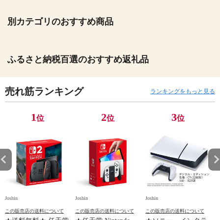
別カテゴリのおすすめ商品
ふるさと納税百選のおすすめ返礼品
売れ筋ランキング
ランキングをもっと見る
1
2
3
位
位
位
Joshin
Joshin
Joshin
Jo
この販売店の送料について
この販売店の送料について
この販売店の送料について