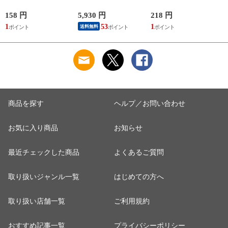
ペ-パ-タオルR200
BFLTA NSW リズム
え用 340g トニツク
【返品種別A】
テンゴク ミラクルス
シヤンプ-カエ 【返
158 円
5,930 円
218 円
6
タ-ズ 【返品種別B】
品種別A】
1
53
1
送料無料
商品を探す
ヘルプ／お問い合わせ
お気に入り商品
お知らせ
最近チェックした商品
よくあるご質問
取り扱いジャンル一覧
はじめての方へ
取り扱い店舗一覧
ご利用規約
おすすめ記事一覧
プライバシーポリシー