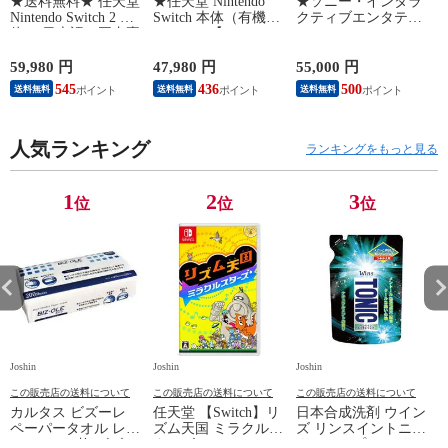
★送料無料★ 任天堂
★任天堂 Nintendo
★ソニー・インタラ
Nintendo Switch 2 本
Switch 本体（有機EL
クティブエンタテイ
体 （日本語・国内専
モデル）【Joy-
ンメント PlayStation
用）switch2 BEE-S-
Con(L)/(R) ホワイ
5 デジタル・エディ
KB6CA NSW2ホンタ
ト】 HEG-S-KAAAA
ション 日本語専用
対
59,980 円
47,980 円
55,000 円
1
イ 【返品種別B】
NSWホンタイホワイ
Console Language:
545
436
500
送料無料
送料無料
送料無料
ト ユウキELモデル
Japanese only（CFI-
【返品種別B】
2200B01） 【返品種
別B】
人気ランキング
ランキングをもっと見る
1
2
3
位
位
位
Joshin
Joshin
Joshin
Jo
この販売店の送料について
この販売店の送料について
この販売店の送料について
カルタス ビズーレ
任天堂 【Switch】リ
日本合成洗剤 ウイン
ペーパータオル レギ
ズム天国 ミラクルス
ズ リンスイントニッ
ュラー 200枚 ビズ-レ
ターズ HAC-P-
クシャンプー つめか