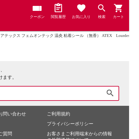
クーポン
閲覧履歴
お気に入り
検索
カート
アテックス フェムオンテック 温灸 粘着シール （無香） ATEX Lourdes beau
は、
けます。
検索
お問い合わせ
ご利用規約
プライバシーポリシー
ご質問
お客さまご利用端末からの情報