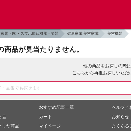
家電・PC・スマホ周辺機器・楽器
健康家電 美容家電
美容機器
の商品が見当たりません。
他の商品をお探しの際
こちらから再度お探しいただ
おすすめ記事一覧
ヘルプ／
商品
カート
お知らせ
クした商品
マイページ
よくある