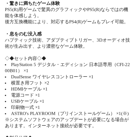
・驚きに満ちたゲーム体験
PS5(R)用ゲームで驚異のグラフィックやPS5(R)ならではの機
能を体感しよう。
後方互換機能により、対応するPS4(R)ゲームもプレイ可能。
・息をのむ没入感
ハプティック技術、アダプティブトリガー、3Dオーディオ技
術が生み出す、より濃密なゲーム体験。
◇◆セット内容◇◆
PlayStation 5 デジタル・エディション 日本語専用（CFI-22
00B01） ×1
DualSense ワイヤレスコントローラー ×1
横置き用フット ×2
HDMIケーブル ×1
電源コード ×1
USBケーブル ×1
印刷物一式 ×1
ASTRO's PLAYROOM（プリインストールゲーム） ×1(※)
※システムソフトウェアのアップデートが必要になる場合が
あります。インターネット接続が必要です。