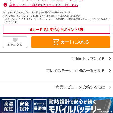
各キャンペーン詳細およびエントリーはこちら
※たまるdポイントはポイント支払を除く商品代金(税抜)の1％です。
※
表示倍率は各キャンペーンの適用条件を全て満たした場合の最大倍率です。
各キャンペーンの適用状況によっては、ポイントの進呈数・付与倍率が最大倍率より少なくなる場合が
ございます。
dカードでお支払ならポイント3倍
shopping_cart
カートに入れる
お気に入り
Joshin トップに戻る
プレイステーション5の一覧を見る
商品レビューを投稿するには