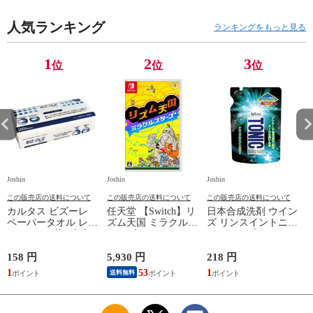
【返品種別B】
2200B01） 【返品種
別B】
人気ランキング
ランキングをもっと見る
1
2
3
位
位
位
Joshin
Joshin
Joshin
Jo
この販売店の送料について
この販売店の送料について
この販売店の送料について
カルタス ビズーレ
任天堂 【Switch】リ
日本合成洗剤 ウイン
ペーパータオル レギ
ズム天国 ミラクルス
ズ リンスイントニッ
ュラー 200枚 ビズ-レ
ターズ HAC-P-
クシャンプー つめか
ペ-パ-タオルR200
BFLTA NSW リズム
え用 340g トニツク
【返品種別A】
テンゴク ミラクルス
シヤンプ-カエ 【返
158 円
5,930 円
218 円
6
タ-ズ 【返品種別B】
品種別A】
1
53
1
送料無料