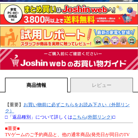
商品情報
レビュー
【重要】
お買い物前に必ずこちらをお読み下さい（外部リン
ク）
□「返品種別」について詳しくは
こちら(外部リンク)
□
■重要■
TVゲームのご予約商品と、他の通常商品(発売日が同日のTV