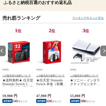
ふるさと納税百選のおすすめ返礼品
売れ筋ランキング
ランキングをもっと見る
1
2
3
位
位
位
Joshin
Joshin
Joshin
Jo
この販売店の送料について
この販売店の送料について
この販売店の送料について
★送料無料★ 任天堂
★任天堂 Nintendo
★ソニー・インタラ
Nintendo Switch 2 本
Switch 本体（有機EL
クティブエンタテイ
体 （日本語・国内専
モデル）【Joy-
ンメント PlayStation
用）switch2 BEE-S-
Con(L)/(R) ホワイ
5 デジタル・エディ
KB6CA NSW2ホンタ
ト】 HEG-S-KAAAA
ション 日本語専用
対
59,980 円
47,980 円
55,000 円
1
イ 【返品種別B】
NSWホンタイホワイ
Console Language:
545
436
500
送料無料
送料無料
送料無料
ト ユウキELモデル
Japanese only（CFI-