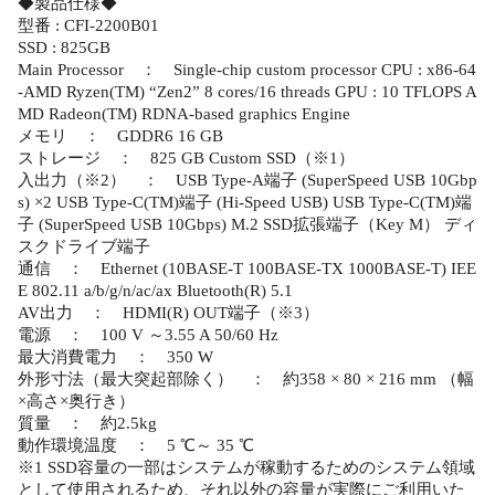
◆製品仕様◆
型番 : CFI-2200B01
SSD : 825GB
Main Processor ： Single-chip custom processor CPU : x86-64
-AMD Ryzen(TM) “Zen2” 8 cores/16 threads GPU : 10 TFLOPS A
MD Radeon(TM) RDNA-based graphics Engine
メモリ ： GDDR6 16 GB
ストレージ ： 825 GB Custom SSD（※1）
入出力（※2） ： USB Type-A端子 (SuperSpeed USB 10Gbp
s) ×2 USB Type-C(TM)端子 (Hi-Speed USB) USB Type-C(TM)端
子 (SuperSpeed USB 10Gbps) M.2 SSD拡張端子（Key M） ディ
スクドライブ端子
通信 ： Ethernet (10BASE-T 100BASE-TX 1000BASE-T) IEE
E 802.11 a/b/g/n/ac/ax Bluetooth(R) 5.1
AV出力 ： HDMI(R) OUT端子（※3）
電源 ： 100 V ～3.55 A 50/60 Hz
最大消費電力 ： 350 W
外形寸法（最大突起部除く） ： 約358 × 80 × 216 mm （幅
×高さ×奥行き）
質量 ： 約2.5kg
動作環境温度 ： 5 ℃～ 35 ℃
※1 SSD容量の一部はシステムが稼動するためのシステム領域
として使用されるため、それ以外の容量が実際にご利用いた