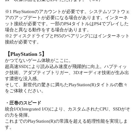
※1 PlayStationのアカウントが必要です。システムソフトウェ
アのアップデートが必要になる場合があります。インターネ
ット接続が必要です。一部のPS4タイトルはPS4でプレイした
場合と異なる動作をする場合があります。
※2 ディスクドライブとPS5のペアリングにはインターネット
接続が必要です。
【PlayStation 5】
かつてないゲーム体験がここに。
超高速SSDにより読み込み速度が飛躍的に向上。ハプティッ
ク技術、アダプティブトリガー、3Dオーディオ技術が生み出
す濃密な没入感。
そして、新世代の驚きに満ちたPlayStation(R)タイトルの数々
をご体験ください。
・圧巻のスピード
統合I/O(Integrated I/O)により、カスタムされたCPU、SSDがそ
の力を発揮。
これまでのPlayStation(R)の常識を超える処理性能を実現しま
す。