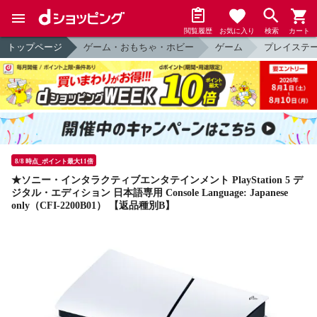
閲覧履歴
お気に入り
検索
カート
トップページ
ゲーム・おもちゃ・ホビー
ゲーム
プレイステ
8/8 時点_ポイント最大11倍
★ソニー・インタラクティブエンタテインメント PlayStation 5 デ
ジタル・エディション 日本語専用 Console Language: Japanese
only（CFI-2200B01） 【返品種別B】