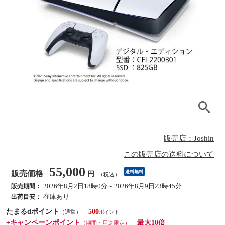
販売店：Joshin
この販売店の送料について
55,000
販売価格
送料無料
円
（税込）
2026年8月2日18時0分～2026年8月9日23時45分
販売期間：
在庫あり
出荷目安：
たまるdポイント
500
（通常）
+キャンペーンポイント
最大10倍
（期間・用途限定）