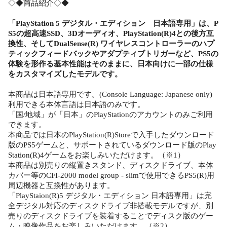
◇◆商品紹介◇◆
「PlayStation 5 デジタル・エディション 日本語専用」は、P
S5の超高速SSD、3Dオーディオ、PlayStation(R)4との後方互
換性、そしてDualSense(R) ワイヤレスコントローラーのハプ
ティックフィードバックやアダプティブトリガーなど、PS5の
体験を形作る基本性能はそのままに、日本向けに一部の仕様
をカスタマイズしたモデルです。
本商品は日本語専用です。(Console Language: Japanese only)
利用できる本体言語は日本語のみです。
「国/地域」が「日本」のPlayStationのアカウントのみご利用
できます。
本商品では日本のPlayStation(R)Storeで入手したダウンロード
版のPS5ゲームと、サポートされているダウンロード版のPlay
Station(R)4ゲームをお楽しみいただけます。（※1）
本商品は別売りの縦置きスタンド、ディスクドライブ、本体
カバー等のCFI-2000 model group - slimで使用できるPS5(R)用
周辺機器と互換性があります。
「PlayStaion(R)5 デジタル・エディション 日本語専用」は完
全デジタル対応のディスクドライブ非搭載モデルですが、別
売りのディスクドライブを装着することでディスク版のゲー
ム・映像作品をお楽しみいただけます。（※2）