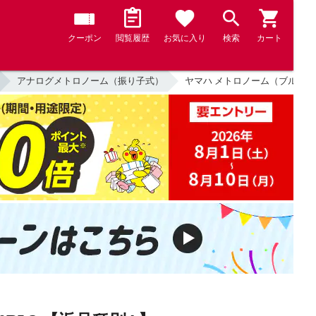
クーポン
閲覧履歴
お気に入り
検索
カート
アナログメトロノーム（振り子式）
ヤマハ メトロノーム（ブルー） YA