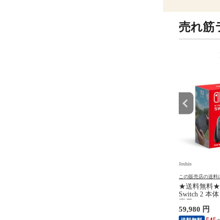
売れ筋
9
10
位
位
Joshin
Joshin
の送料について
この販売店の送料について
この販売店の送料
【Switch2】マリオカー
ガーミン Venu 4 Lunar Gold /
★送料無料★ 任
ド BEE-P-AAAAA
Bone 41mm【Suica対応】スマ
Switch 2
 マリオカ-ト ワ-ルド
ートウォッチ 010-03013-30
専用）switch2
円
72,545 円
59,980 円
種別B】
0100301330【返品種別A】
NSW2ホンタ
送料無料
送料無料