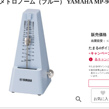
メトロノーム（ブルー） YAMAHA MP-9
販売価格
出荷目安：
たまるdポイ
+キャンペー
各キャン
※たまるdポイントは
※
表示倍率は各キャ
各キャンペーンの
います。
お気に入