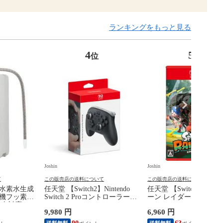
ランキングをもっと見る
4
5
位
位
Joshin
Joshin
て
この販売店の送料について
この販売店の送料について
元水素水生成
任天堂 【Switch2】Nintendo
任天堂 【Switch2】ス
有機フッ素化
Switch 2 Proコントローラー
ーン レイダース BEE-P-
A除去対応
BEE-A-FSSKA NSW2 Proコン
AADLA NSW2 スプラ
9,980 円
6,960 円
71-W 【返品
トローラー 【返品種別B】
レイダ-ス 【返品種別B
送料無料
送料無料