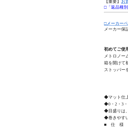
【重要】
お
□「返品種
□メーカー
メーカー保証
初めてご使
メトロノー
箱を開けて
ストッパー
◆マット仕
◆0・2・3
◆目盛りは
◆巻きやす
■ 仕 様 