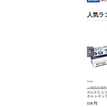
81
659
545
人気ラ
9
10
位
位
Joshin
Joshin
の送料について
この販売店の送料について
この販売店の送料
ンチョールV 450mL×2
ライオン PETKISS ワンちゃん
カルタス ビ
 キンチヨ-ルV
の歯みがきおやつ ササミステ
オル レギュラー
L2P 【返品種別A】
ィック 野菜入り 60g PKハミガ
レペ-パ-タオ
円
390 円
158 円
キオヤツ SV60G 【返品種別
別A】