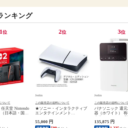
ランキング
1
2
3
位
位
位
Joshin
Joshin
について
この販売店の送料について
この販売店の送料につい
天堂 Nintendo
★ソニー・インタラクティブ
パナソニック 還
 本体 （日本語・国内
エンタテインメント
器（ホワイト） 
 BEE-S-KB6CA
PlayStation 5 デジタル・エデ
合物 PFOS/PFO
55,000 円
135,875 円
イ 【返品種別B】
ィション 日本語専用 Console
Panasonic TK-HS
Language: Japanese only（CFI-
種別A】
送料無料
送料無料