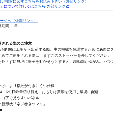
買い物前に必ずこちらをお読み下さい（外部リンク）
別」について詳しくは
こちら(外部リンク)
□
ページへ（外部リンク）
期間 １年
用される際のご注意
ムMP-90は工場から出荷する際、中の機械を保護するために底面に
初めてご使用される際は、まずこのストッパーを外してください。
を外さずに無理に振子を動かそうとすると、駆動部がゆがみ、バラ
上げにより指紋が付きにくい仕様
・4・6の打鈴音切り替え、おもりは黄銅を使用し環境に配慮
、白字で見やすいパネル
い新形状『ネジ巻きツマミ』
■