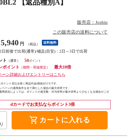
0BL2 【返品種別A】
販売店：Joshin
この販売店の送料について
5,940
送料無料
円
（税込）
○2日前後で出荷(通常)/補足(目安)：2日～3日で出荷
ント
54
（通常）
ンポイント
最大10倍
（期間・用途限定）
ペーン詳細およびエントリーはこちら
ポイント支払を除く商品代金(税抜)の1％です。
ンペーンの適用条件を全て満たした場合の最大倍率です。
適用状況によっては、ポイントの進呈数・付与倍率が最大倍率より少なくなる場合がござ
dカードでお支払ならポイント3倍
shopping_cart
カートに入れる
り