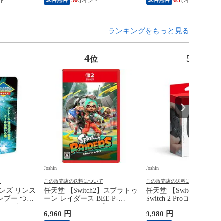
90
63
ランキングをもっと見る
4
5
位
位
Joshin
Joshin
て
この販売店の送料について
この販売店の送料について
ンズ リンス
任天堂 【Switch2】スプラトゥ
任天堂 【Switch2】Ninte
ンプー つめ
ーン レイダース BEE-P-
Switch 2 Proコントロ
ニツクシヤン
AADLA NSW2 スプラトゥ-ン
BEE-A-FSSKA NSW2 P
6,960 円
9,980 円
別A】
レイダ-ス 【返品種別B】
トローラー 【返品種別