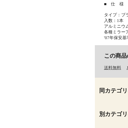
■ 仕 様 
タイプ：ブ
入数：1本
アルミニウ
各種ミラー
'07年保安
この商品
送料無料
同カテゴリ
別カテゴリ