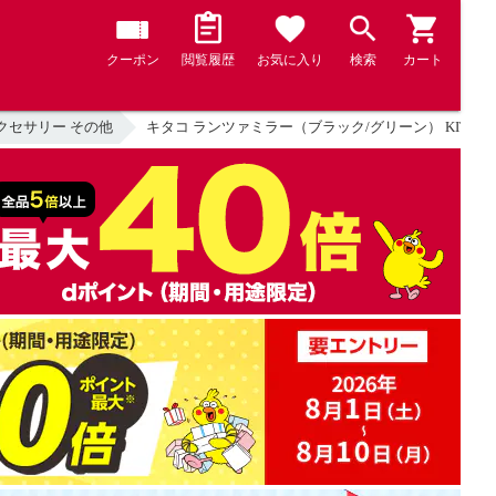
クーポン
閲覧履歴
お気に入り
検索
カート
クセサリー その他
キタコ ランツァミラー（ブラック/グリーン） KITACO 6