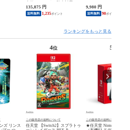
 デジタル・エデ
合物 PFOS/PFOA除去対応
BEE-A-FSSKA NSW2 P
135,875 円
9,980 円
Console
Panasonic TK-HS71-W 【返品
トローラー 【返品種別
 only（CFI-
種別A】
1,235
90
送料無料
送料無料
品種別B】
ランキングをもっと見る
4
5
位
位
Joshin
Joshin
て
この販売店の送料について
この販売店の送料について
ンズ リンス
任天堂 【Switch2】スプラトゥ
★任天堂 Nintendo Swit