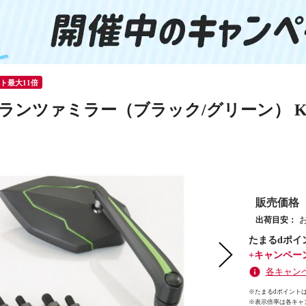
ント最大11倍
ランツァミラー（ブラック/グリーン） KITAC
販売価格
出荷目安：
たまるdポイ
+キャンペー
各キャン
※たまるdポイントは
※
表示倍率は各キャ