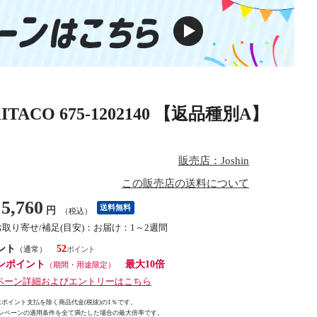
O 675-1202140 【返品種別A】
販売店：Joshin
この販売店の送料について
5,760
送料無料
円
（税込）
お取り寄せ/補足(目安)：お届け：1～2週間
ント
52
（通常）
ンポイント
最大10倍
（期間・用途限定）
ペーン詳細およびエントリーはこちら
ポイント支払を除く商品代金(税抜)の1％です。
ンペーンの適用条件を全て満たした場合の最大倍率です。