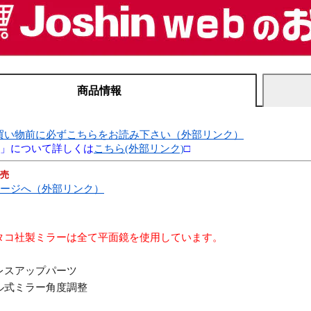
商品情報
買い物前に必ずこちらをお読み下さい（外部リンク）
別」について詳しくは
こちら(外部リンク)
□
発売
ページへ（外部リンク）
タコ社製ミラーは全て平面鏡を使用しています。
レスアップパーツ
ル式ミラー角度調整