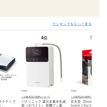
ランキングをもっと見る
4
5
位
位
Joshin
Joshin
て
この販売店の送料について
この販売店の送料について
ラクティブ
パナソニック 還元水素水生成
任天堂 【Switch2】Ninte
ト
器（ホワイト） 有機フッ素化
Switch 2 Proコントロ