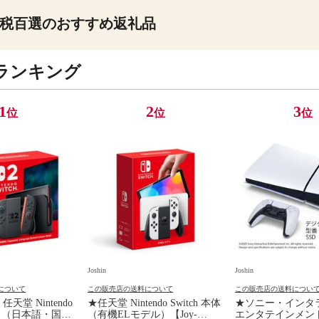
税百選のおすすめ返礼品
ランキング
1
2
3
位
位
位
Joshin
Joshin
について
この販売店の送料について
この販売店の送料につい
天堂 Nintendo
★任天堂 Nintendo Switch 本体
★ソニー・インタ
 本体 （日本語・国内
（有機ELモデル）【Joy-
エンタテインメン