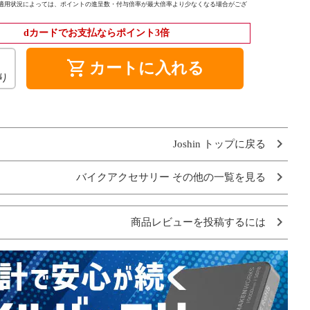
適用状況によっては、ポイントの進呈数・付与倍率が最大倍率より少なくなる場合がござ
dカードでお支払ならポイント3倍
shopping_cart
カートに入れる
り
Joshin トップに戻る
バイクアクセサリー その他の一覧を見る
商品レビューを投稿するには