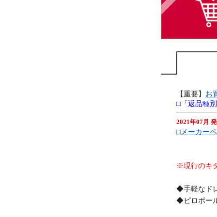
【重要】
お
□「返品種
2021年07月 
□メーカー
※現行のキ
◆手軽なド
◆ピロボー