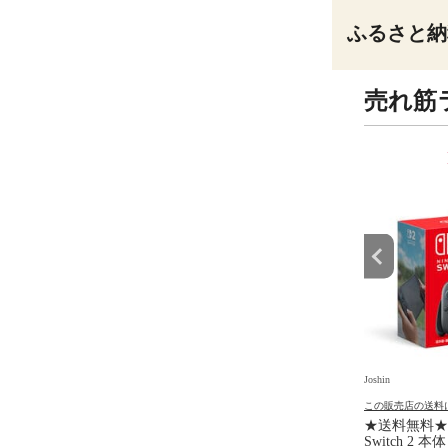
ふるさと納
売れ筋
9
10
位
位
Joshin
Joshin
の送料について
この販売店の送料について
この販売店の送料
バー ブラウン メンズシ
任天堂 【Switch2】マリオカー
★送料無料★ 任
ー［電気シェーバー］
ト ワールド BEE-P-AAAAA
Switch 2