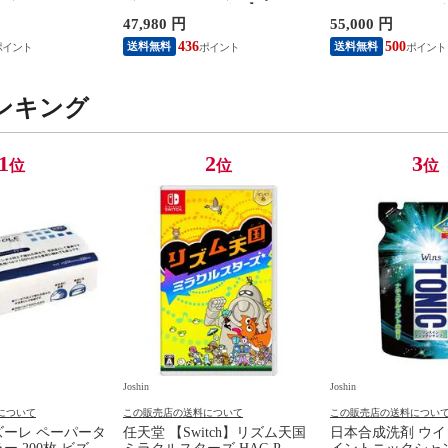
 BEE-S-KB6CA
Con(L)/(R) ホワイト】 HEG-S-
PlayStation 5
47,980 円
55,000 円
イ 【返品種別B】
KAAAA NSWホンタイホワイ
ィション 日本語専用 
ト ユウキELモデル 【返品種
Language: Japanese
436
500
送料無料
送料無料
別B】
2200B01） 【返
ンキング
1
2
3
位
位
位
Joshin
Joshin
について
この販売店の送料について
この販売店の送料につい
ズーレ ペーパータ
任天堂 【Switch】リズム天国
日本合成洗剤 ウイ