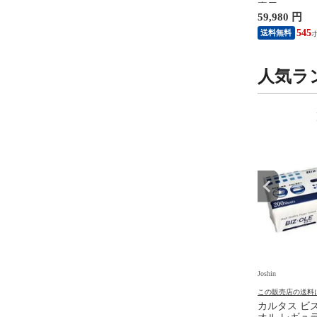
刃】【自動洗浄器付】
NSW2 マリオカ-ト ワ-ルド
専用）switch2
 円
8,990 円
59,980 円
ァイトダスク) BRAUN
【返品種別B】
NSW2ホンタ
NEVO11010C 【返品種
748
81
545
送料無料
送料無料
人気ラ
9
10
位
位
Joshin
Joshin
の送料について
この販売店の送料について
この販売店の送料
★ 任天堂 Nintendo
金鳥 キンチョールV 450mL×2
カルタス ビ